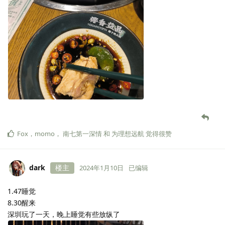
Fox
，
momo
，
南七第一深情
和
为理想远航
觉得很赞
dark
楼主
2024年1月10日
已编辑
1.47睡觉
8.30醒来
深圳玩了一天，晚上睡觉有些放纵了