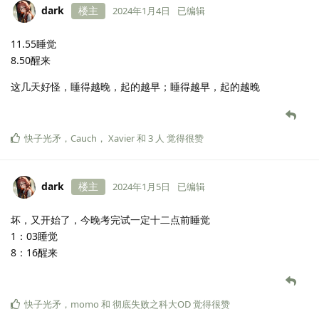
dark
楼主
2024年1月4日
已编辑
11.55睡觉
8.50醒来
这几天好怪，睡得越晚，起的越早；睡得越早，起的越晚
快子光矛
，
Cauch
，
Xavier
和
3
人
觉得很赞
dark
楼主
2024年1月5日
已编辑
坏，又开始了，今晚考完试一定十二点前睡觉
1：03睡觉
8：16醒来
快子光矛
，
momo
和
彻底失败之科大OD
觉得很赞