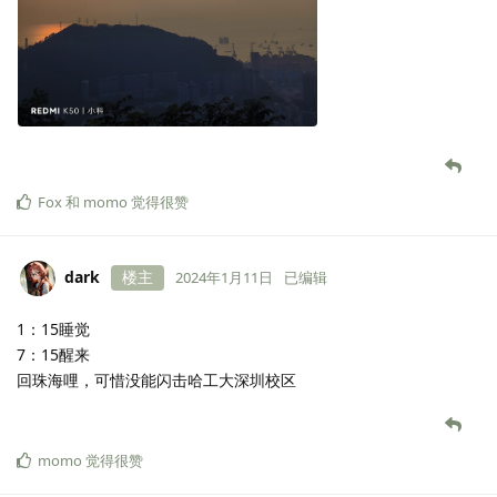
Fox
和
momo
觉得很赞
dark
楼主
2024年1月11日
已编辑
1：15睡觉
7：15醒来
回珠海哩，可惜没能闪击哈工大深圳校区
momo
觉得很赞