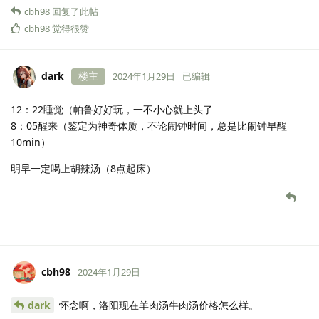
cbh98
回复了此帖
cbh98
觉得很赞
dark
楼主
2024年1月29日
已编辑
12：22睡觉（帕鲁好好玩，一不小心就上头了
8：05醒来（鉴定为神奇体质，不论闹钟时间，总是比闹钟早醒
10min）
明早一定喝上胡辣汤（8点起床）
cbh98
2024年1月29日
dark
怀念啊，洛阳现在羊肉汤牛肉汤价格怎么样。