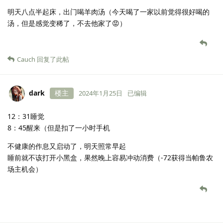
明天八点半起床，出门喝羊肉汤（今天喝了一家以前觉得很好喝的
汤，但是感觉变稀了，不去他家了😡）
Cauch
回复了此帖
dark
楼主
2024年1月25日
已编辑
12：31睡觉
8：45醒来（但是扣了一小时手机
不健康的作息又启动了，明天照常早起
睡前就不该打开小黑盒，果然晚上容易冲动消费（-72获得当帕鲁农
场主机会）