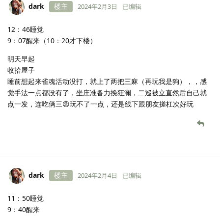
dark
楼主
2024年2月3日
已编辑
12：46睡觉
9：07醒来（10：20才下楼）
明天早起
收拾屋子
睡前想起来雀魂活动没打，就上了两把三麻（再玩我是狗），，感
觉手法一点都没有了，坐庄准备力挽狂澜，二巡被立直然后自己就
点一发，连吃俩三😡玩不了一点，还是线下跟朋友搓杠次好玩
dark
楼主
2024年2月4日
已编辑
11：50睡觉
9：40醒来