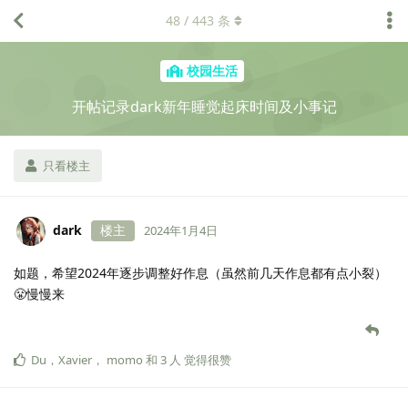
48
/
443
条
校园生活
开帖记录dark新年睡觉起床时间及小事记
只看楼主
dark
楼主
2024年1月4日
如题，希望2024年逐步调整好作息（虽然前几天作息都有点小裂）
😤慢慢来
Du
，
Xavier
，
momo
和
3
人
觉得很赞