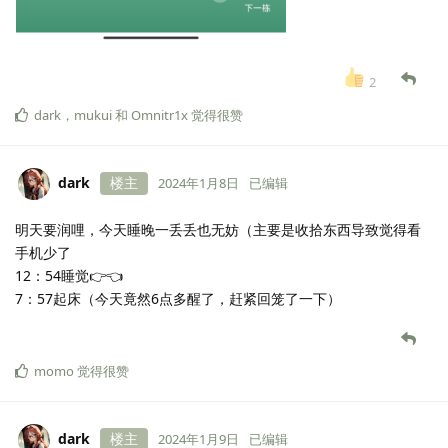
2
dark
，
mukui
和
Omnitr1x
觉得很赞
dark
楼主
2024年1月8日
已编辑
明天要润哩，今天睡晚一丢丢也无妨（主要是收拾东西导致觉得看
手机少了
12：54睡觉👉👈
7：57起床（今天竟然6点多醒了，赶紧回笼了一下）
momo
觉得很赞
dark
楼主
2024年1月9日
已编辑