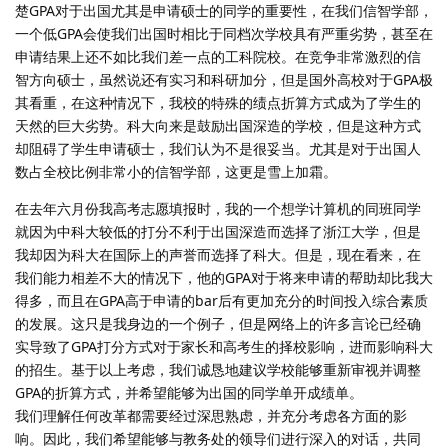
楚GPA对于出国尤其是申请硕士的同学的重要性，在我们信智学部，
一个低GPA会使我们出国时相比于同档次学校具有严重劣势，甚至在
申请结果上还不如比我们差一点的工科院校。在竞争非常激烈的信
智方向硕士，虽然说还有实习和科研加分，但是国外高校对于GPA极
其看重，在这种情况下，我校的特殊的绩点折算方式成为了学生的
天然的巨大劣势。科大向来是鼓励出国深造的学校，但是这种方式
却阻碍了学生申请硕士，我们认为不是很妥当。尤其是对于出国人
数占全校比例非常小的信智学部，这更是雪上加霜。
在去年六月份我高考志愿填报时，我的一个想学计算机的同班同学
就因为中科大较低的打分不利于出国深造而选择了浙江大学，但是
我却因为科大在国际上的声誉而选择了科大。但是，现在看来，在
我们能力相差不大的情况下，他的GPA对于将来申请的帮助却比我大
得多，而且在GPA高于申请的bar后有更加充分的时间投入综合素质
的发展。这只是我身边的一个例子，但是网络上的许多言论已经确
实导致了GPA打分方式对于家长和高考生的择校影响，进而影响科大
的招生。基于以上考虑，我们诚恳地建议学校能够重新审视并调整
GPA的折算方式，并希望能够为出国的同学单开成绩单。
我们理解任何改革都需要经过深思熟虑，并充分考虑各方面的影
响。因此，我们希望能够与教务处的领导们进行深入的对话，共同