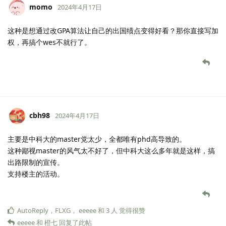
momo
2024年4月17日
这种是想通过改GPA算法让自己的出国绩点变得好看？那你直接写加
权，再搞个wes不就行了。
cbh98
2024年4月17日
主要是中科大的master党太少，全都唯有phd高导致的。
这种鄙视master的风气太不好了，但中科大这么多年就是这样，搞
出路限制的宣传。
支持楼主的活动。
AutoReply
，
FLXG
，
eeeee
和
3
人
觉得很赞
eeeee
和
橙七
回复了此帖