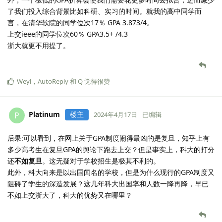
了我们投入综合背景比如科研、实习的时间。就我的高中同学而
言，在清华软院的同学位次17％ GPA 3.873/4。
上交ieee的同学位次60％ GPA3.5+ /4.3
浙大就更不用提了。
Weyl
，
AutoReply
和
Q
觉得很赞
Platinum
楼主
P
2024年4月17日
已编辑
后果:可以看到，在网上关于GPA制度闹得最凶的是复旦，知乎上有
多少高考生在复旦GPA的舆论下跑去上交？但是事实上，科大的打分
还
不如复旦
。这无疑对于学校招生是极其不利的。
此外，科大向来是以出国闻名的学校，但是为什么现行的GPA制度又
阻碍了学生的深造发展？这几年科大出国率和人数一降再降，早已
不如上交浙大了，科大的优势又在哪里？