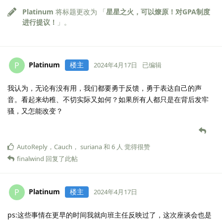
Platinum
将标题更改为 「
星星之火，可以燎原！对GPA制度
进行提议！
」。
Platinum
楼主
P
2024年4月17日
已编辑
我认为，无论有没有用，我们都要勇于反馈，勇于表达自己的声
音。看起来幼稚、不切实际又如何？如果所有人都只是在背后发牢
骚，又怎能改变？
AutoReply
，
Cauch
，
suriana
和
6
人
觉得很赞
finalwind
回复了此帖
Platinum
楼主
P
2024年4月17日
ps:这些事情在更早的时间我就向班主任反映过了，这次座谈会也是