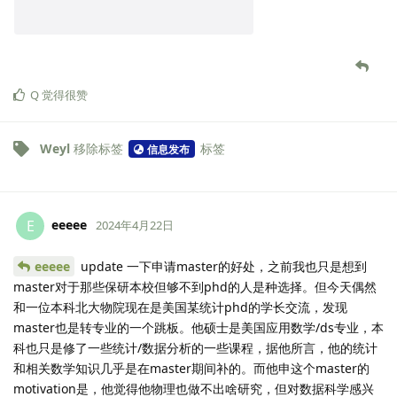
Q
觉得很赞
Weyl
移除标签
标签
信息发布
eeeee
E
2024年4月22日
eeeee
update 一下申请master的好处，之前我也只是想到
master对于那些保研本校但够不到phd的人是种选择。但今天偶然
和一位本科北大物院现在是美国某统计phd的学长交流，发现
master也是转专业的一个跳板。他硕士是美国应用数学/ds专业，本
科也只是修了一些统计/数据分析的一些课程，据他所言，他的统计
和相关数学知识几乎是在master期间补的。而他申这个master的
motivation是，他觉得他物理也做不出啥研究，但对数据科学感兴