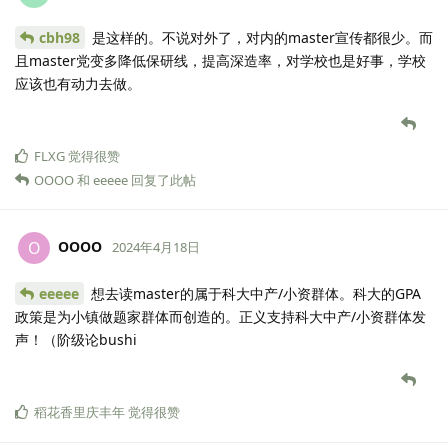
cbh98
是这样的。不说对外了，对内的master宣传都很少。而
且master党变多降低保研线，提高深造率，对学校也是好事，学校
应该也有动力去做。
FLXG
觉得很赞
OOOO
和
eeeee
回复了此帖
OOOO
O
2024年4月18日
eeeee
想去读master的属于科大中产/小资群体。科大的GPA
政策是为小镇做题家群体而创造的。正义支持科大中产/小资群体发
声！（阶级论bushi
稻花香里庆丰年
觉得很赞