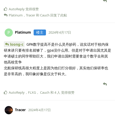
AutoReply
觉得很赞
Platinum
，
Tracer
和
Cauch
回复了此帖
Platinum
楼主
P
2024年4月17日
loong-c
GPA数字提高不是什么灵丹妙药，说实话对于校内保
研来讲只要有排名就够了，gpa没什么用。但是对于申请出国尤其是
申请硕士的同学帮助巨大，我们申请出国时需要拿这个数字去和其
他高校竞争
北航保研线高很大程度上是因为他们打分很好，其实他们保研率也
是非常高的，我印象好像是仅次于科大。
AutoReply
，
FLXG
，
Cauch
和
4
人
觉得很赞
Tracer
2024年4月17日