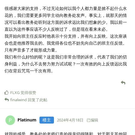
很感谢大家的支持，不过无论如何以我个人都力量是掀不起什么水
花的，我们需要更多同学主动向教务处发声。事实上，就那天的情
况可以看出教务处听到这方面的诉求远比我们想象的少。我以前一
直以为这件事应该不少人反映过了，但是现在看来未必。
我开始向班主任反应时他表示十分支持，并有向上反映。这次座谈
会也是他推荐我去的。我觉得各位也不妨先向自己的班主任反馈。
只有声音多了才能形成力量。
我们有什么好怕的呢？这是我们非常合理的诉求，代表了我们的切
身利益，为什么不去努力努力试试呢？一次有效的向上反馈远比我
们在背后咒骂一千次有用。
FLXG
觉得很赞
finalwind
回复了此帖
Platinum
楼主
P
2024年4月18日
已编辑
就我的感受，教务处的老师们真的很亲切很随和，对于那天其他同