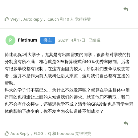
Weyl
，
AutoReply
，
Cauch
和
10
人
觉得很赞
Platinum
楼主
P
2024年4月17日
已编辑
简述现况:科大学子，尤其是有出国需要的同学，很多都对学校的打
分制度有所不满，核心就是GPA折算模式和40％优秀率限制。后者
有很多学校都有限制，在这方面阻力较大，所以我们要争取改变前
者，这并不是作为前人栽树让后人乘凉，这对我们自己都有直接的
帮助。
科大的学子们不满已久，为什么不敢发声呢？就算在学生群体中闹
得再凶也很难让上面的人知道我们的诉求。就算他们不听取，我们
也不会有什么损失，还能退你学不成？清华的GPA改制也是再学生群
体的影响下改变的，你不发声怎么知道能不能成功？
AutoReply
，
FLXG
，
Q
和
hoooooo
觉得很赞