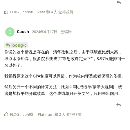
FLXG
，
cbh98
，
Zeta
和
4
人
觉得很赞
Cauch
C
2024年4月17日
已编辑
loong-c
你说的这个情况是存在的，清华改制之后，由于满绩点比例太高，
绩点水涨船高，很多院系变成了“靠思政课定天下”，3.97只能排到十
名以外了。
我觉得原来这个GPA制度可以保留，作为校内评奖或者保研的依据。
然后另开一个不同的计算方法，比如4.0制成绩单(按浙大规则)，或
者是加权平均分成绩单，这个成绩单只开英文的，只用来出国用。
FLXG
，
cbh98
，
Platinum
和
2
人
觉得很赞