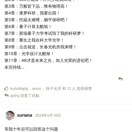
第3章：万般皆下品，惟有物理高！
第4章：逐梦科研，我要出国！
第5章：托福太难哩，躺平保研吧！
第6章：量子计算太酷啦！
第7章：那场量子力学考试毁了我的科研梦！
第8章：重生之我在科大学光学！
第9章：点击就送，长春光机所我来哩！
第10章：光学设计太酷辣！
第11章：AR才是未来之光，加入光荣的进化吧！
未完待续...
AutoReply
，
anon
，
快子光矛
和
12
人
觉得很赞
qishy
回复了此帖
suriana
2024年6月16日
等我十年后可以回答这个问题