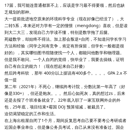
17届，我可能连普通都算不上，应该是学习最不得要领，然后也缺
乏规划的那种。
大一提前批进地空原来的环境科学专业（现在好像已经没了），大
二转5系，本来还对力学有一定的憧憬（mengdong）喜欢，但是读
到大二大三，发现自己力学读不懂，特别是数学拖了后腿。
死磕数学，却始终不得法。加上那会叛逆+自闭，不知道问学长学习
方法和经验（同学之间有竞争，肯定有所保留，但学长一般都是很
好的），其实哪怕图书馆随便找一个人，都能问他数学和物理题。
但是我不敢问。一个人自闭的觉得，快毕业了，我要去搞钱，证明
自己有自立的能力！（现在想起来自己好傻）
然后跨考科软 ，那年 400分以上据说有400多个。。。。GPA 2.x 不
值一提
第二年（2021年）不死心，继续跨考计院，分数比第一年高了（好
像是330+），但还是炮灰。。。然后心如死灰，真的想过zs，后来
还是去报了个班准备就业了。22年底入职了一家互联网外企的外
包，25年底，项目结束+霉国 DOJ 预算缩减，被裁员了。
迫切渴望稳定的工作和生活。
在上海出租屋自闭了1个月，期间反复思考自己要不要考公考研或者
近国企事业单位，但是像公务员考试，自己从来没有准备过。国企