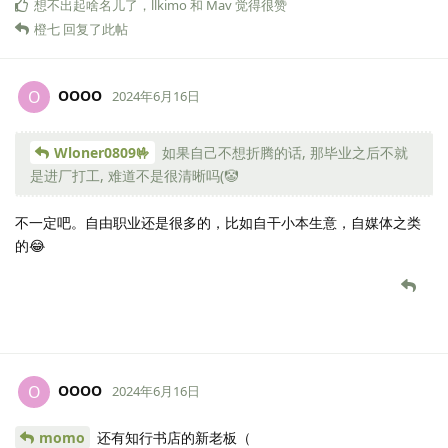
想不出起啥名儿了
，
llkimo
和
Mav
觉得很赞
橙七
回复了此帖
OOOO
O
2024年6月16日
Wloner0809🤟
如果自己不想折腾的话, 那毕业之后不就
是进厂打工, 难道不是很清晰吗(🤡
不一定吧。自由职业还是很多的，比如自干小本生意，自媒体之类
的😂
OOOO
O
2024年6月16日
momo
还有知行书店的新老板（