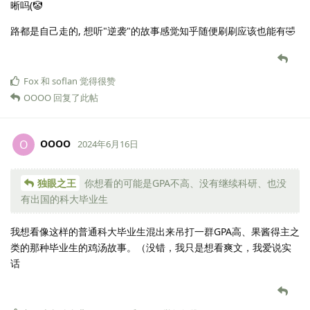
晰吗(🤡
路都是自己走的, 想听"逆袭"的故事感觉知乎随便刷刷应该也能有🤣
Fox
和
soflan
觉得很赞
OOOO
回复了此帖
OOOO
O
2024年6月16日
独眼之王
你想看的可能是GPA不高、没有继续科研、也没
有出国的科大毕业生
我想看像这样的普通科大毕业生混出来吊打一群GPA高、果酱得主之
类的那种毕业生的鸡汤故事。（没错，我只是想看爽文，我爱说实
话