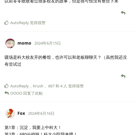
以前零零散散看过很多校友的故事，但是很可惜没有整合下来
AutoReply
觉得很赞
momo
2024年6月15日
疆场是科大校友开的餐馆，也许可以和老板聊聊天？（虽然我还没
有尝试过
AutoReply
，
Krush
，
667
和
4
人
觉得很赞
OOOO
回复了此帖
Fox
2024年6月16日
第1章：沉淀，我要上中科大！
第2章：680分稳辣！科大少院我来哩！