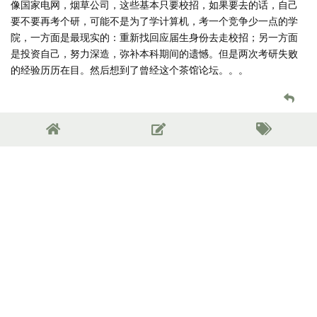
像国家电网，烟草公司，这些基本只要校招，如果要去的话，自己
要不要再考个研，可能不是为了学计算机，考一个竞争少一点的学
院，一方面是最现实的：重新找回应届生身份去走校招；另一方面
是投资自己，努力深造，弥补本科期间的遗憾。但是两次考研失败
的经验历历在目。然后想到了曾经这个茶馆论坛。。。
Weyl
，
AutoReply
，
Spice_Cookie
和
2
人
觉得很赞
佐仓杏子
2025年12月26日
出了校门，进入社会，没人在意你大学成绩怎样，期间收货多少。
这只会是你的一个敲门砖和标签。但我想科大的敲门砖至少可以敲
开99.9%的职业的大门。只看你想去敲哪一扇门。
至于真正获得快乐和自由。
对我来说只要有一份朝九晚五，2-3线城市2w左右的月薪工作就很满
足了