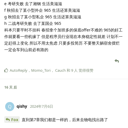
e 考研失败 去了湘钢 生活美滋滋
f 秋招去了某小型外企 965 生活还算美滋滋
g 秋招去了某小型私企 965 生活还算美滋滋
h 二战考研失败 去了某国企 965
科本只要平时不挂科 春招拿个加班多的保底offer不难的 965的好工
作就要看一些机缘了 但是程序员行业现在本身稳定性就差 计划不一
定赶得上变化 所以不用太焦虑 只要多投简历 不要整天躺宿舍摆烂
一定会车到山前必有路的
AutoReply
，
Momo_Tori
，
Cauch
和
9
人
觉得很赞
16 天
后
qishy
Q
2024年7月6日
Fox
直到第7章我们都是一样的，后来去物电找出路了