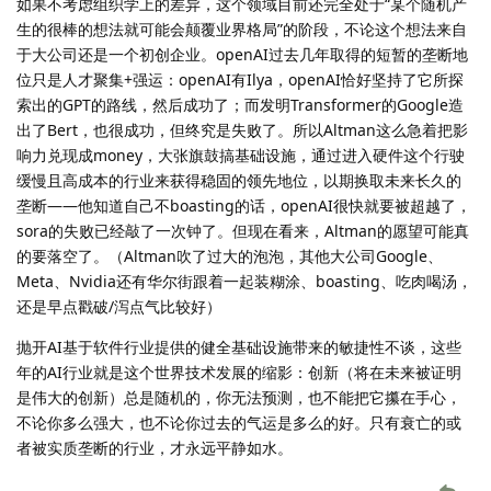
如果不考虑组织学上的差异，这个领域目前还完全处于“某个随机产
生的很棒的想法就可能会颠覆业界格局”的阶段，不论这个想法来自
于大公司还是一个初创企业。openAI过去几年取得的短暂的垄断地
位只是人才聚集+强运：openAI有Ilya，openAI恰好坚持了它所探
索出的GPT的路线，然后成功了；而发明Transformer的Google造
出了Bert，也很成功，但终究是失败了。所以Altman这么急着把影
响力兑现成money，大张旗鼓搞基础设施，通过进入硬件这个行驶
缓慢且高成本的行业来获得稳固的领先地位，以期换取未来长久的
垄断——他知道自己不boasting的话，openAI很快就要被超越了，
sora的失败已经敲了一次钟了。但现在看来，Altman的愿望可能真
的要落空了。（Altman吹了过大的泡泡，其他大公司Google、
Meta、Nvidia还有华尔街跟着一起装糊涂、boasting、吃肉喝汤，
还是早点戳破/泻点气比较好）
抛开AI基于软件行业提供的健全基础设施带来的敏捷性不谈，这些
年的AI行业就是这个世界技术发展的缩影：创新（将在未来被证明
是伟大的创新）总是随机的，你无法预测，也不能把它攥在手心，
不论你多么强大，也不论你过去的气运是多么的好。只有衰亡的或
者被实质垄断的行业，才永远平静如水。