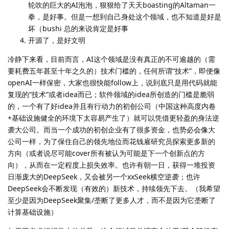
轮吹的巨大的AI泡泡，狠狠给了天天boasting的Altaman一
拳，是好事。但是一想到自己身处这个领域，也不知道是好是
坏（bushi 总的来说肯定是好事
开源了，是好文明
冷静下来看，目前而言，AI这个领域是没有真正的不可逾越的（需
要耗费五年甚至十年之久的）技术门槛的，任何所谓“技术”，即便像
openAI一样保密，大家也很快能follow上，说到底只是用代码就能
复现的“技术”或者idea而已；软件领域的idea所创造的门槛是脆弱
的，一个有了好idea并且有行动力的初创公司（中国这种高度内卷
+基础设施健全的环境下太容易产生了）就可以凭借更轻盈的身法逆
袭大公司。而当一个成功的初创企业有了很多资金，也势必会像大
公司一样，为了保住自己的领先地位而花钱雇研究员探索更多新的
方向（或者说尽可能cover所有被认为可能是下一个创新点的方
向），从而在一定程度上损失效率。也许有朝一日，获得一堆投资
日渐庞大的DeepSeek，又会被另一个xxSeek横空逆袭；也许
DeepSeek会不断发现（有效的）新技术，持续领先下去。（我希望
至少是因为DeepSeek聚集/垄断了更多人才，而不是因为它垄断了
计算基础设施）