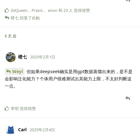
ZeQueen
，
Praxis
，
anon
和
23
人
觉得很赞
橙七
回复了此帖
5 天
后
橙七
2025年2月1日
Weyl
但如果deepseek确实是用gpt数据蒸馏出来的，是不是
会影响泛化能力？个体用户很难测试出其能力上限，不太好判断这
一点。
李明
觉得很赞
Carl
2025年2月4日