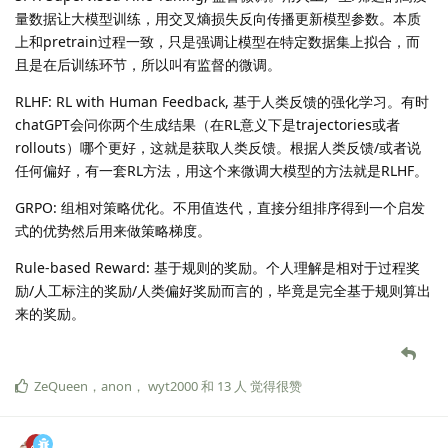
量数据让大模型训练，用交叉熵损失反向传播更新模型参数。本质
上和pretrain过程一致，只是强调让模型在特定数据集上拟合，而
且是在后训练环节，所以叫有监督的微调。
RLHF: RL with Human Feedback, 基于人类反馈的强化学习。有时
chatGPT会问你两个生成结果（在RL意义下是trajectories或者
rollouts）哪个更好，这就是获取人类反馈。根据人类反馈/或者说
任何偏好，有一套RL方法，用这个来微调大模型的方法就是RLHF。
GRPO: 组相对策略优化。不用值迭代，直接分组排序得到一个启发
式的优势然后用来做策略梯度。
Rule-based Reward: 基于规则的奖励。个人理解是相对于过程奖
励/人工标注的奖励/人类偏好奖励而言的，毕竟是完全基于规则算出
来的奖励。
ZeQueen
，
anon
，
wyt2000
和
13
人
觉得很赞