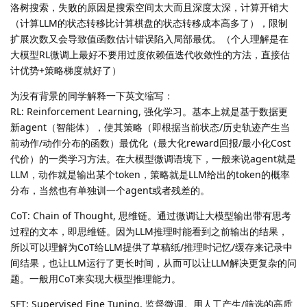
洛树搜索，失败的原因是搜索空间太大而且深度太深，计算开销大
（计算LLM的状态转移比计算棋盘的状态转移成本高多了），限制
扩展次数又会导致值函数估计错误陷入局部最优。（个人理解是在
大模型RL微调上最好不要用过度依赖值迭代收敛性的方法，直接估
计优势+策略梯度就好了）
为没有背景的同学解释一下英文缩写：
RL: Reinforcement Learning, 强化学习。基本上就是基于数据更
新agent（智能体），使其策略（即根据当前状态/历史轨迹产生当
前动作/动作分布的函数）最优化（最大化reward回报/最小化Cost
代价）的一类学习方法。在大模型微调语境下，一般来说agent就是
LLM，动作就是输出某个token，策略就是LLM给出的token的概率
分布，当然也有单独训一个agent或者残差的。
CoT: Chain of Thought, 思维链。通过微调让大模型输出带有思考
过程的文本，即思维链。因为LLM推理时能看到之前输出的结果，
所以可以理解为CoT给LLM提供了草稿纸/推理时记忆/缓存来记录中
间结果，也让LLM运行了更长时间，从而可以让LLM解决更复杂的问
题。一般用CoT来实现大模型推理能力。
SFT: Supervised Fine Tuning, 监督微调。用人工产生/筛选的高质