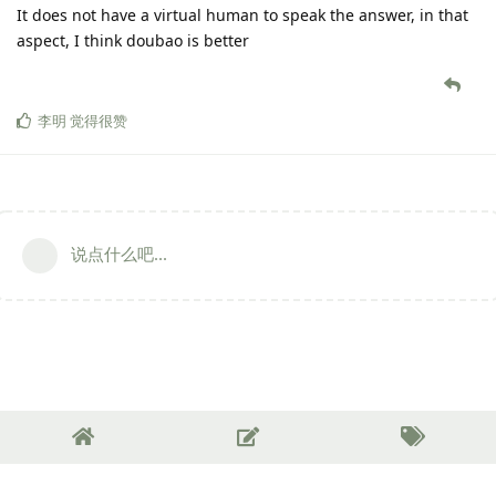
It does not have a virtual human to speak the answer, in that
aspect, I think doubao is better
李明
觉得很赞
说点什么吧...