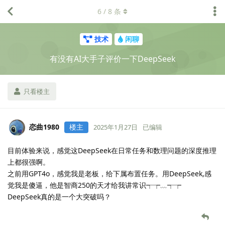
6
/
8
条
技术
闲聊
有没有AI大手子评价一下DeepSeek
只看楼主
恋曲1980
楼主
2025年1月27日
已编辑
目前体验来说，感觉这DeepSeek在日常任务和数理问题的深度推理
上都很强啊。
之前用GPT4o，感觉我是老板，给下属布置任务。用DeepSeek,感
觉我是傻逼，他是智商250的天才给我讲常识┭┮﹏┭┮
DeepSeek真的是一个大突破吗？