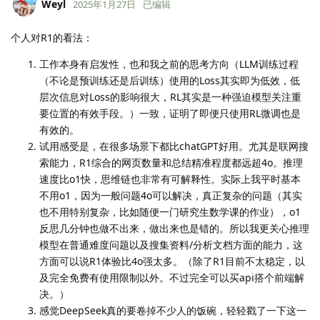
Weyl
2025年1月27日
已编辑
个人对R1的看法：
工作本身有启发性，也和我之前的思考方向（LLM训练过程
（不论是预训练还是后训练）使用的Loss其实即为低效，低
层次信息对Loss的影响很大，RL其实是一种强迫模型关注重
要位置的有效手段。）一致，证明了即便只使用RL微调也是
有效的。
试用感受是，在很多场景下都比chatGPT好用。尤其是联网搜
索能力，R1综合的网页数量和总结精准程度都远超4o。推理
速度比o1快，思维链也非常有可解释性。实际上我平时基本
不用o1，因为一般问题4o可以解决，真正复杂的问题（其实
也不用特别复杂，比如随便一门研究生数学课的作业），o1
反思几分钟也做不出来，做出来也是错的。所以我更关心推理
模型在普通难度问题以及搜集资料/分析文档方面的能力，这
方面可以说R1体验比4o强太多。（除了R1目前不太稳定，以
及完全免费有使用限制以外。不过完全可以买api搭个前端解
决。）
感觉DeepSeek真的要卷掉不少人的饭碗，轻轻戳了一下这一