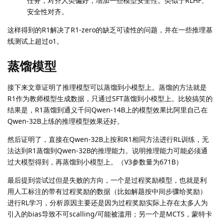
任务，对齐人类偏好，增加一些模型安全性。类似于RLHF、
安全性对齐。
这样得到的R1解决了R1-zero的缺乏可读性的问题，并在一些推理基
线测试上超过o1。
蒸馏模型
接下来文章证明了推理模型可以蒸馏到小模型上。蒸馏的方法就是
R1作为教师模型生成数据，只通过SFT蒸馏到小模型上。比较搞笑的
结果是，R1蒸馏到通义千问Qwen-14B上的模型效果比阿里自己在
Qwen-32B上练的推理模型效果还好。
然后证明了，直接在Qwen-32B上按和R1相同方法进行RL训练，无
法达到R1蒸馏到Qwen-32B的推理能力。说明推理能力可能必须通
过大模型得到，再蒸馏到小模型上。（V3参数量为671B）
最后提到尝试过但是失败的方向，一个是过程奖励模型，也就是利
用人工标注的带有过程奖励的数据（比如解题按中间步骤给奖励）
进行RL学习，分析原因主要还是因为过程奖励实际上存在太多人为
引入的bias导致不可scalling/可能被滥用；另一个是MCTS，蒙特卡