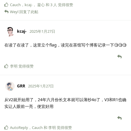
Cauch
，
kcaj-
，
凝心
和
3
人
觉得很赞
Weyl
回复了此帖
kcaj-
2025年1月27日
在读了在读了，这里立个flag，读完在茶馆写个博客记录一下🧐🧐🧐
李明
觉得很赞
GRR
2025年1月27日
从V2就开始用了，24年六月份长文本就可以薄纱4o了，V3和R1也确
实让人眼前一亮，便宜好用
AutoReply
，
Cauch
和
李明
觉得很赞