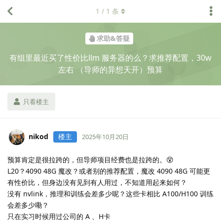
1
/
1
条
求助&答疑
有组里最近买了性价比llm 服务器的么？求推荐配置，30w
左右 （导师的异想天开）预算
只看楼主
nikod
楼主
2025年10月20日
预算肯定是很拉跨的，但导师项目经费也是拉跨的。😵
L20？4090 48G 魔改？或者别的推荐配置，魔改 4090 48G 可能更
有性价比，但身边没有见到有人用过，不知道用起来如何？
没有 nvlink，推理和训练会差多少呢？这些卡相比 A100/H100 训练
会差多少嘞？
只在实习时候用过公司的 A 、H卡