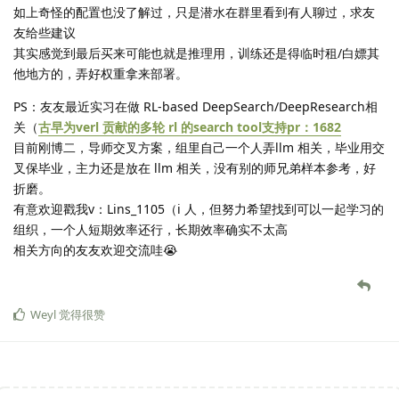
如上奇怪的配置也没了解过，只是潜水在群里看到有人聊过，求友
友给些建议
其实感觉到最后买来可能也就是推理用，训练还是得临时租/白嫖其
他地方的，弄好权重拿来部署。
PS：友友最近实习在做 RL-based DeepSearch/DeepResearch相
关（
古早为verl 贡献的多轮 rl 的search tool支持pr：1682
目前刚博二，导师交叉方案，组里自己一个人弄llm 相关，毕业用交
叉保毕业，主力还是放在 llm 相关，没有别的师兄弟样本参考，好
折磨。
有意欢迎戳我v：Lins_1105（i 人，但努力希望找到可以一起学习的
组织，一个人短期效率还行，长期效率确实不太高
相关方向的友友欢迎交流哇😭
Weyl
觉得很赞