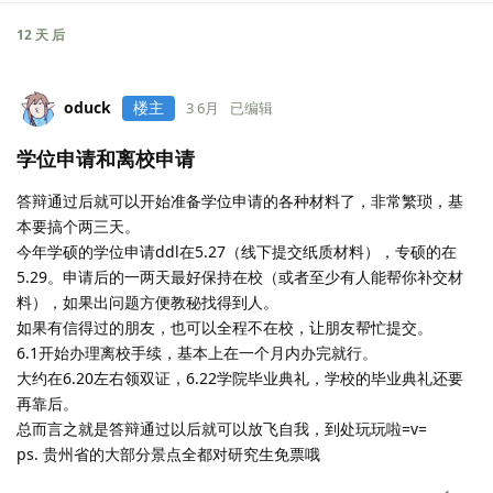
12 天
后
oduck
楼主
3 6月
已编辑
学位申请和离校申请
答辩通过后就可以开始准备学位申请的各种材料了，非常繁琐，基
本要搞个两三天。
今年学硕的学位申请ddl在5.27（线下提交纸质材料），专硕的在
5.29。申请后的一两天最好保持在校（或者至少有人能帮你补交材
料），如果出问题方便教秘找得到人。
如果有信得过的朋友，也可以全程不在校，让朋友帮忙提交。
6.1开始办理离校手续，基本上在一个月内办完就行。
大约在6.20左右领双证，6.22学院毕业典礼，学校的毕业典礼还要
再靠后。
总而言之就是答辩通过以后就可以放飞自我，到处玩玩啦=v=
ps. 贵州省的大部分景点全都对研究生免票哦