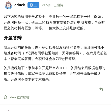
oduck
楼主
21 5月
已编辑
以下内容均适用于学术硕士，专业硕士的一些流程不一样（例如，
开题时间晚一点，研三上的12月左右要额外进行中期考核，毕业时
提交的材料有区别，等等），但大体上安排是接近的。
开题答辩
研三开始前的暑假，差不多6.15开始发放答辩名单，而且很可能不
给准备时间（lz记得有同学被通知第二天即刻答辩）。在六月底前基
本上都会完成答辩。专硕好像会在7月进行答辩。
答辩流程如下：事前准备开题评审表+PPT，答辩结束后根据老师的
建议进行修改，填写开题意见修改反馈表，并完成开题报告最终
版。开题时不要求有学术成果。
Eden
觉得很赞