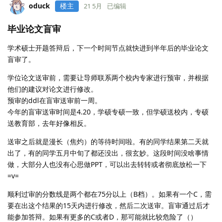
oduck
楼主
21 5月
已编辑
毕业论文盲审
学术硕士开题答辩后，下一个时间节点就快进到半年后的毕业论文
盲审了。
学位论文送审前，需要让导师联系两个校内专家进行预审，并根据
他们的建议对论文进行修改。
预审的ddl在盲审送审前一周。
今年的盲审送审时间是4.20，学硕专硕一致，但学硕送校内，专硕
送教育部，去年好像相反。
送审之后就是漫长（焦灼）的等待时间啦。有的同学结果第二天就
出了，有的同学五月中旬了都还没出，很玄妙。这段时间没啥事情
做，大部分人也没有心思做PPT，可以出去转转或者彻底放松一下
=v=
顺利过审的分数线是两个都在75分以上（B档）。如果有一个C，需
要在出这个结果的15天内进行修改，然后二次送审。盲审通过后才
能参加答辩。如果有更多的C或者D，那可能就比较危险了（）