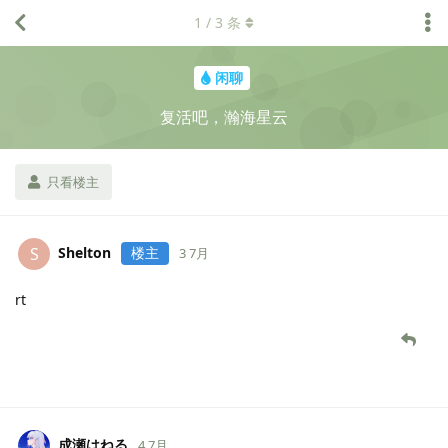
1
/
3
条
闲聊
复活吧，瀚海星云
只看楼主
Shelton
楼主
S
3 7月
rt
成瀬はねる
4 7月