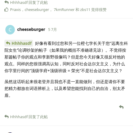
Hhhhasdf
回复了此帖
Praxis
，
cheeseburger
，
7kmRunner
和
zbs11
觉得很赞
cheeseburger
C
5 7月
Hhhhasdf
好像有看到过您和另一位橙七学长关于您“远离生科
院女生‘’论调吵架的帖子（如果我的概括不准确请见谅）。不觉得按
那篇帖子你的观点和李新野很像吗？但是您今天好像又很反对他的
观点。同样的您很强调高认知，同时反对社会达尔文主义，为什么
你字里行间的“顶级学府+顶级班级 = 荣光“不是社会达尔文主义？
虽然这话听起来很老登并且我也不是一直能做到，但还是请你不要
把精力都放在词语辨析上，以及希望您能找到自己的自洽，别太矛
盾。
Hhhhasdf
回复了此帖