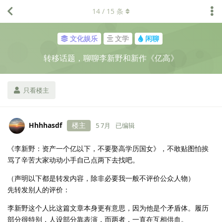
14
/
15
条
文化娱乐
文学
闲聊
转移话题，聊聊李新野和新作《亿高》
只看楼主
Hhhhasdf
楼主
5 7月
已编辑
《李新野：资产一个亿以下，不要娶高学历国女》，不敢贴图怕挨
骂了辛苦大家动动小手自己点两下去找吧。
（声明以下都是转发内容，除非必要我一般不评价公众人物）
先转发别人的评价：
李新野这个人比这篇文章本身更有意思，因为他是个矛盾体。履历
部分很特别，人设部分靠表演，而两者，一直在互相供血。