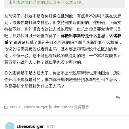
出和表达我自己新的观点又有什么意义呢。
别胡说了。我这不是看你好像在批判他，有点拿不准吗？实在没想
到，原来你是打算支持他，但支持都要暗戳戳的，连明确、正面支
持都不敢。你的语言表达让人难以理解，但总之你是要拿他背书是
吧，那好我可以开始批判你了：
你搬出李新野是什么意思，诉诸权
威？
都诉诸权威了那还有什么可说的吗？而且李新野算什么权威，
他说的话需要反驳或者抨击吗，基本都是和骂街没什么区别的暴
论，不值一驳。总不能他有钱说的就是对的吧，一个本科就能拿五
百万零花钱的人，挣了钱似乎也没啥可吹的。
你的逻辑是不是太逆天了，你是不是想说李新野也开地图炮，所以
你开地图炮就是对的，批判你开地图炮先得把李新野打倒？怎么，
你是要把李新野封为什么圣人吗？
Praxis
，
cheeseburger
和
7kmRunner
觉得很赞
cheeseburger
C
6 7月