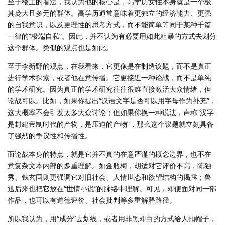
至于楼主的看法，我认为他的核心是，高学历女性本身就是一个极
其庞大且多元的群体。高学历通常意味着更独立的经济能力、更强
的自我意识，以及更理性的思考方式，而不能简单等同于某种千篇
一律的“极端自私”。因此，并不认为有必要用如此粗暴的方式去划分
这个群体。类似的观点也是如此。
至于李新野的观点，在我看来，它更像是在制造议题，而不是真正
进行学术探索，或者他在意传播。它更接近一种论战，而不是单纯
的学术研究。因为真正的学术研究往往很难直接激活大众情绪，但
论战可以。比如，如果你提出“汉语文字是否可以用字母作为补充”，
这大概率不会引发太多大众讨论；但如果你换一种说法，声称“汉字
是封建帝制时代的产物，是压迫的产物”，那么这个议题就立刻具备
了强烈的争议性和传播性。
而论战本身的特点，就是它并不真的在意严谨的概念边界，也不在
意复杂文本内部的多重理解。如金瓶梅，胡适对它评价不高，陈独
秀、钱玄同则更强调它对旧社会、人情世态和欲望结构的揭露；鲁
迅后来也把它放在“世情小说”的脉络中理解。可见，即便面对同一部
作品，也可以有道德评价、社会批判等多重解释路径。
所以我认为，用“成分”去划线，或者用非黑即白的方式给人扣帽子，