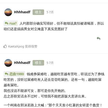
Hhhhasdf
楼主
5 7月
rua?
人约那部分确实写得好，但不敢细说真怕被请喝茶，所以
咱们还是搞搞男女对立掩盖下真实意图好了
KaetaXpog
觉得很赞
Hhhhasdf
楼主
5 7月
恋曲1980
钱难挣屎难吃，越能吃苦越有苦吃，听说过为了挣钱
吃苦的，没听过屎难吃有人还去尝尝吃屎的。还有一句，越能吃屎
越有屎吃。
我也没说不能谈可女，那可是你先开炮的。
总之苏联笑话永不过时，可惜我不能把原版大意讲出来。
一个柯南在郭沫若路上大喊：“那个天天发小红薯的女研是个蠢货！