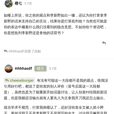
橙七
5 7月
如楼上所说，你之前的观点和李新野如出一辙，还以为你打算拿李
新野的话来支持自己的言论，结果你是打算批判他？当然也可能是
你的表达中藏着什么我们没看到的隐含意思。不如你给个准话吧，
你是想批判李新野还是拿他的话背书？
Hhhhasdf
回复了此帖
Hhhhasdf
楼主
5 7月
cheeseburger
有没有可能这一大段都不是我的观点，怪我没
引用好行吧，都说了是转发的别人评价（冒号后面这一大段都
是），虽然也是为了能重新开始话题讨论，让人别老纠结我前面话
题，但是我都还没输出就有人要先入为主拿我开刀我还怎么输出。
就当学术不规范，行算我倒霉认了，还好没转发全文被人抓小辫
子，更何况我又不是李新野又不是我写的全文，讨论我干嘛而且我