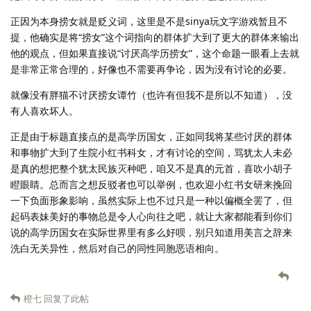
正因为本身捞女就是贬义词，这里是不是sinya玩文字游戏暂且不
提，他确实是将“捞女”这个词指向的群体扩大到了更大的群体来输出
他的观点，但如果直接说“讨厌高学历捞女”，这个命题一眼看上去就
是非常正常合理的，好像也不需要再争论，因为没有讨论的必要。
就像没有胖猫不讨厌捞女谭竹（也许有但我不是所以不知道），没
有人喜欢坏人。
正是由于标题直接点的是高学历国女，正如同我将某些讨厌的群体
和事物扩大到了生院小红书科女，才有讨论的空间，骂犹太人未必
是真的想把整个犹太民族灭种吧，咱又不是真的元首，喜吹小胡子
瞪眼睛。总而言之想反驳者也可以举例，也欢迎小红书女研来挽回
一下负面形象影响，虽然实际上也不过只是一种以偏概全罢了，但
起码表妹美好的事物总是令人心向往之吧，就让大家都能看到你们
说的高学历国女在实际世界里有多么好呗，别只知道用美言之辞来
洗白无关异性，然后对自己的同性同胞恶语相向。
橙七
回复了此帖