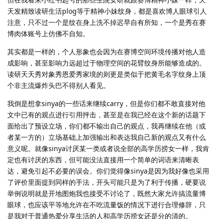
天发精致读研生活plog等于精神小妹纹身，都是喜欢博人眼球引人
注意，只不过一个是纹在身上洗不掉迟早自有所知，一个是秀在赛
博肉体账号上仿佛不自知。
其实都是一样的，个人形象也会因为在赛博空间环境传播对他人造
成影响，甚至影响力远超过于物理空间的花臂纹身所能够造成的。
读研天天秀对象秀恩爱秀家境的则更是类似于把黄毛名字纹身上顶
个非主流爆炸头巴不得别人看见。
我倒是想拿sinya的一些话来继续carry，但是你们都不敢直接对他
文中已有的观点进行引用抨击，甚至是在我已经在这个新的话题下
面给出了预设立场，你们都不输出自己的观点，我再继续在他（或
者某一方的）立场基础上加强输出和表达我自己新的观点又有什么
意义呢。就像sinya讨厌某一类或者说全部的高学历捞女一样，我肯
定也有讨厌的东西，但可能没法直接用一个简单的词语来清晰表
达，避免引起不必要的误会。你们觉得像sinya是因为我好像也采用
了评价里面提到同样的手法，开头可能只是为了利于传播，硬要说
举例说明就是开地图炮我也接受不讨论了，既然大家允许搞流量博
眼球，也应该平等地允许在不吃流量饭的情况下进行合理修辞，只
是我对于普通热爱分享生活的人和高学历捞女还是分的清的。