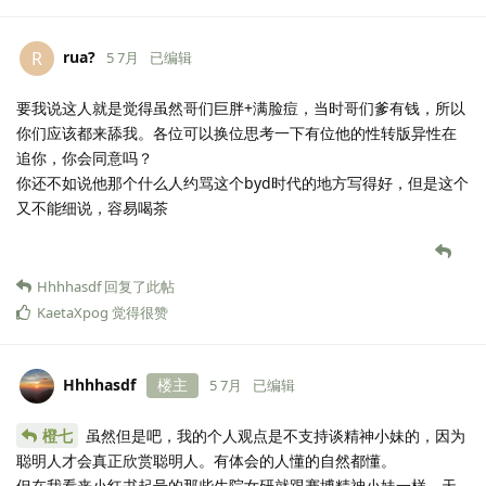
rua?
R
5 7月
已编辑
要我说这人就是觉得虽然哥们巨胖+满脸痘，当时哥们爹有钱，所以
你们应该都来舔我。各位可以换位思考一下有位他的性转版异性在
追你，你会同意吗？
你还不如说他那个什么人约骂这个byd时代的地方写得好，但是这个
又不能细说，容易喝茶
Hhhhasdf
回复了此帖
KaetaXpog
觉得很赞
Hhhhasdf
楼主
5 7月
已编辑
橙七
虽然但是吧，我的个人观点是不支持谈精神小妹的，因为
聪明人才会真正欣赏聪明人。有体会的人懂的自然都懂。
但在我看来小红书起号的那些生院女研就跟赛博精神小妹一样，天