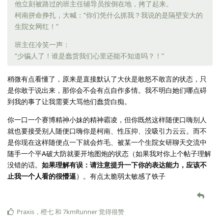
他立刻被路过的班主任辅导员按倒在地，拷了起来。
柯南拼命挣扎，大喊：“你们凭什么抓我？我说的是隔壁安大的
生院女网红！”
班主任冷笑一声：
“少骗人了！谁是蠢货我们心里还能不知道吗？！”
稍微有点看懂了，原来是直接默认了大伙是敢怒不敢言的状态，只
是你敢于说出来，那你会不会有点自作多情。我不明白她们哪点碍
到我的事了让我需要大骂他们蠢货白痴。
你一口一个赛博精神小妹的精神霸凌，但你既然这样随便口嗨别人
就也要接受别人随便口嗨你是柯南、性压抑、没吸引力云云。而不
是你现在这样随便点一下就会炸毛、被某一个生院女研聊天交流中
随手一个平A破大防就要开地图炮的状态（如果我对你上个帖子理解
没错的话。
如果理解有误：请注意提升一下你的表达能力，应该不
止我一个人看的很懵逼
）。有点太脆弱太敏感了铁子
Praxis
，
橙七
和
7kmRunner
觉得很赞