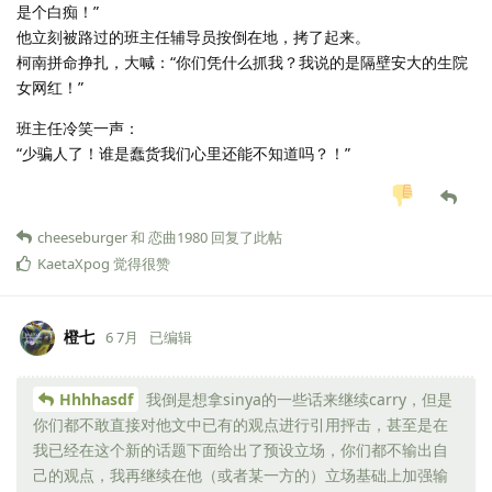
是个白痴！”
他立刻被路过的班主任辅导员按倒在地，拷了起来。
柯南拼命挣扎，大喊：“你们凭什么抓我？我说的是隔壁安大的生院
女网红！”
班主任冷笑一声：
“少骗人了！谁是蠢货我们心里还能不知道吗？！”
cheeseburger
和
恋曲1980
回复了此帖
KaetaXpog
觉得很赞
橙七
6 7月
已编辑
Hhhhasdf
我倒是想拿sinya的一些话来继续carry，但是
你们都不敢直接对他文中已有的观点进行引用抨击，甚至是在
我已经在这个新的话题下面给出了预设立场，你们都不输出自
己的观点，我再继续在他（或者某一方的）立场基础上加强输