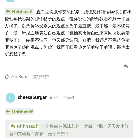
Hhhhasdf
直白点说跟你交流好累，我也想仔细读读你之前和
橙七学长吵架的那个帖子的观点，但你说话的部分我看不到一半就
力竭了。以为你转发别人的观点是为了最直接、最干脆、最不绕弯
子、最一针见血地表达自己观点（也确实比你自己来来回回说要清
晰多了），结果不认同，但又部分认同。好吧，我还是不觉得你清
晰表达了你的观点，但你让我再仔细看你之前的帖子的话，那也太
折磨我了😇
7kmRunner
觉得很赞
cheeseburger
C
6 7月
已编辑
Hhhhasdf
Hhhhasdf
一个柯南在郭沫若路上大喊：“那个天天发小红
薯的女研是个蠢货！是个白痴！”