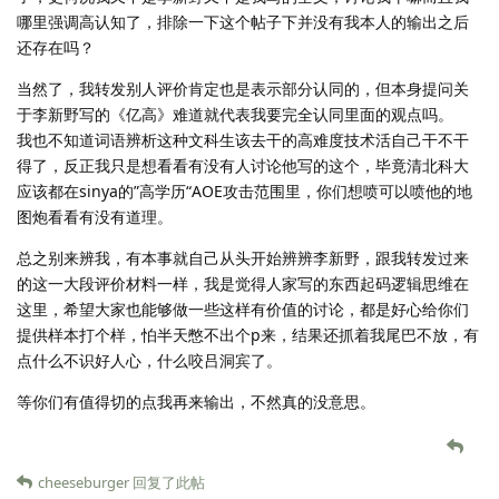
哪里强调高认知了，排除一下这个帖子下并没有我本人的输出之后
还存在吗？
当然了，我转发别人评价肯定也是表示部分认同的，但本身提问关
于李新野写的《亿高》难道就代表我要完全认同里面的观点吗。
我也不知道词语辨析这种文科生该去干的高难度技术活自己干不干
得了，反正我只是想看看有没有人讨论他写的这个，毕竟清北科大
应该都在sinya的”高学历“AOE攻击范围里，你们想喷可以喷他的地
图炮看看有没有道理。
总之别来辨我，有本事就自己从头开始辨辨李新野，跟我转发过来
的这一大段评价材料一样，我是觉得人家写的东西起码逻辑思维在
这里，希望大家也能够做一些这样有价值的讨论，都是好心给你们
提供样本打个样，怕半天憋不出个p来，结果还抓着我尾巴不放，有
点什么不识好人心，什么咬吕洞宾了。
等你们有值得切的点我再来输出，不然真的没意思。
cheeseburger
回复了此帖