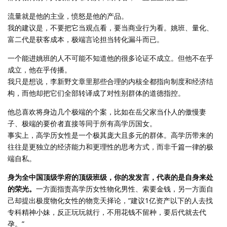
流量就是他的主业，愤怒是他的产品。
我的建议是，不要把它当观点看，要当商业行为看。姚班、量化、
富二代是获客成本，极端言论担当转化漏斗而已。
一个能进姚班的人不可能不知道他的很多论证不成立。但他不在乎
成立，他在乎传播。
我只是想说，李新野文章里那些合理的内核全都指向制度和经济结
构，而他却把它们全部转译成了对性别群体的道德指控。
他总喜欢将身边几个极端的个案，比如在岳父家当仆人的傲慢妻
子、极端的要价者直接等同于所有高学历国女。
事实上，高学历女性是一个极其庞大且多元的群体。高学历带来的
往往是更独立的经济能力和更理性的思考方式，而非千篇一律的极
端自私。
身为全中国顶级学府的顶级班级，你的发发言，代表的是自身来处
的荣光。
一方面指责高学历女性物化男性、索要金钱，另一方面自
己却提出极度物化女性的物竞天择论，“建议1亿资产以下的人去找
专科精神小妹，反正玩玩就行，不用花钱不留种，要后代就去代
孕。”