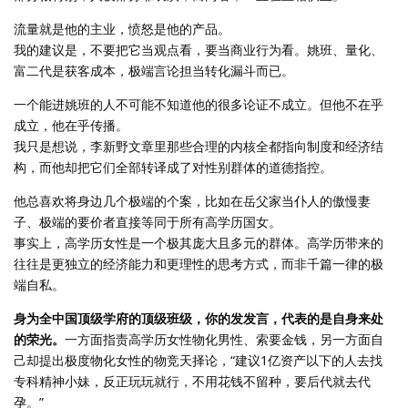
流量就是他的主业，愤怒是他的产品。
我的建议是，不要把它当观点看，要当商业行为看。姚班、量化、
富二代是获客成本，极端言论担当转化漏斗而已。
一个能进姚班的人不可能不知道他的很多论证不成立。但他不在乎
成立，他在乎传播。
我只是想说，李新野文章里那些合理的内核全都指向制度和经济结
构，而他却把它们全部转译成了对性别群体的道德指控。
他总喜欢将身边几个极端的个案，比如在岳父家当仆人的傲慢妻
子、极端的要价者直接等同于所有高学历国女。
事实上，高学历女性是一个极其庞大且多元的群体。高学历带来的
往往是更独立的经济能力和更理性的思考方式，而非千篇一律的极
端自私。
身为全中国顶级学府的顶级班级，你的发发言，代表的是自身来处
的荣光。
一方面指责高学历女性物化男性、索要金钱，另一方面自
己却提出极度物化女性的物竞天择论，“建议1亿资产以下的人去找
专科精神小妹，反正玩玩就行，不用花钱不留种，要后代就去代
孕。”