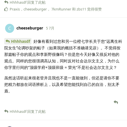
Hhhhasdf
回复了此帖
Praxis
，
cheeseburger
，
7kmRunner
和
zbs11
觉得很赞
cheeseburger
C
5 7月
Hhhhasdf
好像有看到过您和另一位橙七学长关于您“远离生科
院女生‘’论调吵架的帖子（如果我的概括不准确请见谅）。不觉得按
那篇帖子你的观点和李新野很像吗？但是您今天好像又很反对他的
观点。同样的您很强调高认知，同时反对社会达尔文主义，为什么
你字里行间的“顶级学府+顶级班级 = 荣光“不是社会达尔文主义？
虽然这话听起来很老登并且我也不是一直能做到，但还是请你不要
把精力都放在词语辨析上，以及希望您能找到自己的自洽，别太矛
盾。
Hhhhasdf
回复了此帖