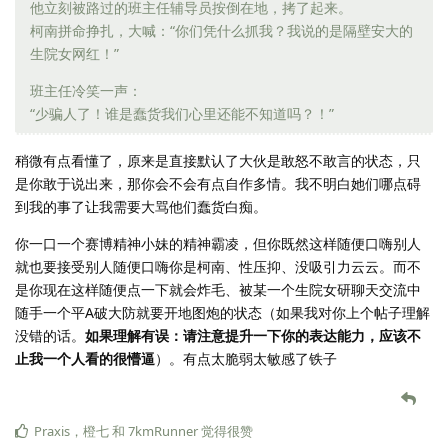
他立刻被路过的班主任辅导员按倒在地，拷了起来。
柯南拼命挣扎，大喊：“你们凭什么抓我？我说的是隔壁安大的
生院女网红！”
班主任冷笑一声：
“少骗人了！谁是蠢货我们心里还能不知道吗？！”
稍微有点看懂了，原来是直接默认了大伙是敢怒不敢言的状态，只
是你敢于说出来，那你会不会有点自作多情。我不明白她们哪点碍
到我的事了让我需要大骂他们蠢货白痴。
你一口一个赛博精神小妹的精神霸凌，但你既然这样随便口嗨别人
就也要接受别人随便口嗨你是柯南、性压抑、没吸引力云云。而不
是你现在这样随便点一下就会炸毛、被某一个生院女研聊天交流中
随手一个平A破大防就要开地图炮的状态（如果我对你上个帖子理解
没错的话。
如果理解有误：请注意提升一下你的表达能力，应该不
止我一个人看的很懵逼
）。有点太脆弱太敏感了铁子
Praxis
，
橙七
和
7kmRunner
觉得很赞