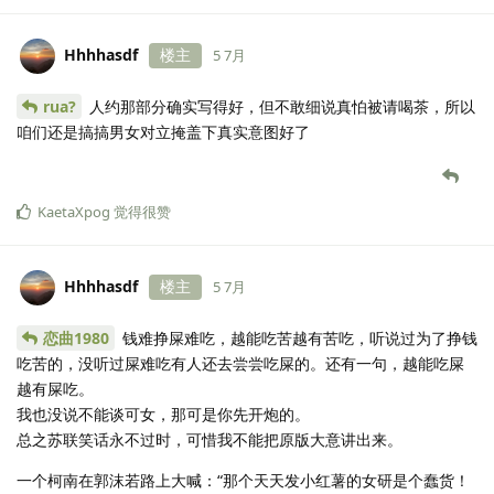
Hhhhasdf
楼主
5 7月
rua?
人约那部分确实写得好，但不敢细说真怕被请喝茶，所以
咱们还是搞搞男女对立掩盖下真实意图好了
KaetaXpog
觉得很赞
Hhhhasdf
楼主
5 7月
恋曲1980
钱难挣屎难吃，越能吃苦越有苦吃，听说过为了挣钱
吃苦的，没听过屎难吃有人还去尝尝吃屎的。还有一句，越能吃屎
越有屎吃。
我也没说不能谈可女，那可是你先开炮的。
总之苏联笑话永不过时，可惜我不能把原版大意讲出来。
一个柯南在郭沫若路上大喊：“那个天天发小红薯的女研是个蠢货！