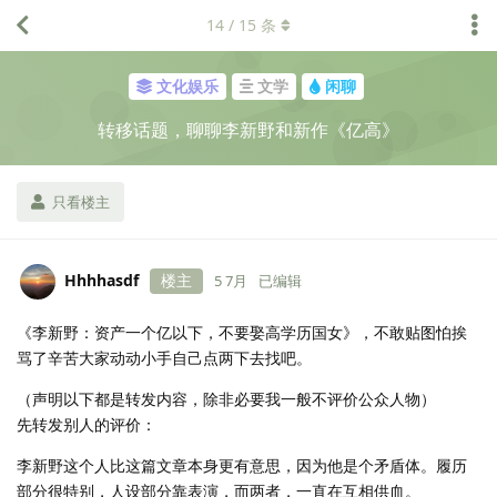
14
/
15
条
文化娱乐
文学
闲聊
转移话题，聊聊李新野和新作《亿高》
只看楼主
Hhhhasdf
楼主
5 7月
已编辑
《李新野：资产一个亿以下，不要娶高学历国女》，不敢贴图怕挨
骂了辛苦大家动动小手自己点两下去找吧。
（声明以下都是转发内容，除非必要我一般不评价公众人物）
先转发别人的评价：
李新野这个人比这篇文章本身更有意思，因为他是个矛盾体。履历
部分很特别，人设部分靠表演，而两者，一直在互相供血。