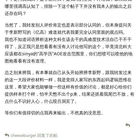
哪里强调高认知了，排除一下这个帖子下并没有我本人的输出之后
还存在吗？
当然了，我转发别人评价肯定也是表示部分认同的，但本身提问关
于李新野写的《亿高》难道就代表我要完全认同里面的观点吗。
我也不知道词语辨析这种文科生该去干的高难度技术活自己干不干
得了，反正我只是想看看有没有人讨论他写的这个，毕竟清北科大
应该都在sinya的”高学历“AOE攻击范围里，你们想喷可以喷他的地
图炮看看有没有道理。
总之别来辨我，有本事就自己从头开始辨辨李新野，跟我转发过来
的这一大段评价材料一样，我是觉得人家写的东西起码逻辑思维在
这里，希望大家也能够做一些这样有价值的讨论，都是好心给你们
提供样本打个样，怕半天憋不出个p来，结果还抓着我尾巴不放，有
点什么不识好人心，什么咬吕洞宾了。
等你们有值得切的点我再来输出，不然真的没意思。
cheeseburger
回复了此帖