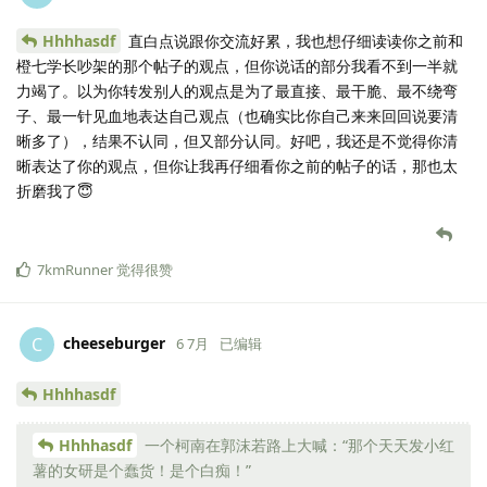
Hhhhasdf
直白点说跟你交流好累，我也想仔细读读你之前和
橙七学长吵架的那个帖子的观点，但你说话的部分我看不到一半就
力竭了。以为你转发别人的观点是为了最直接、最干脆、最不绕弯
子、最一针见血地表达自己观点（也确实比你自己来来回回说要清
晰多了），结果不认同，但又部分认同。好吧，我还是不觉得你清
晰表达了你的观点，但你让我再仔细看你之前的帖子的话，那也太
折磨我了😇
7kmRunner
觉得很赞
cheeseburger
C
6 7月
已编辑
Hhhhasdf
Hhhhasdf
一个柯南在郭沫若路上大喊：“那个天天发小红
薯的女研是个蠢货！是个白痴！”