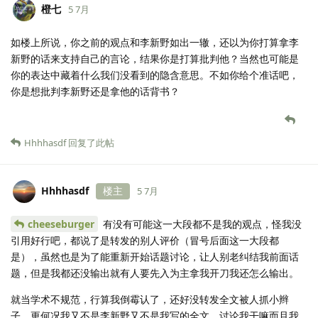
橙七
5 7月
如楼上所说，你之前的观点和李新野如出一辙，还以为你打算拿李
新野的话来支持自己的言论，结果你是打算批判他？当然也可能是
你的表达中藏着什么我们没看到的隐含意思。不如你给个准话吧，
你是想批判李新野还是拿他的话背书？
Hhhhasdf
回复了此帖
Hhhhasdf
楼主
5 7月
cheeseburger
有没有可能这一大段都不是我的观点，怪我没
引用好行吧，都说了是转发的别人评价（冒号后面这一大段都
是），虽然也是为了能重新开始话题讨论，让人别老纠结我前面话
题，但是我都还没输出就有人要先入为主拿我开刀我还怎么输出。
就当学术不规范，行算我倒霉认了，还好没转发全文被人抓小辫
子，更何况我又不是李新野又不是我写的全文，讨论我干嘛而且我