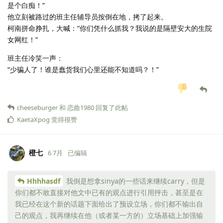
是个白痴！”
他立刻被路过的班主任辅导员按倒在地，拷了起来。
柯南拼命挣扎，大喊：“你们凭什么抓我？我说的是隔壁安大的生院
女网红！”
班主任冷笑一声：
“少骗人了！谁是蠢货我们心里还能不知道吗？！”
cheeseburger
和
恋曲1980
回复了此帖
KaetaXpog
觉得很赞
橙七
6 7月
已编辑
Hhhhasdf
我倒是想拿sinya的一些话来继续carry，但是
你们都不敢直接对他文中已有的观点进行引用抨击，甚至是在
我已经在这个新的话题下面给出了预设立场，你们都不输出自
己的观点，我再继续在他（或者某一方的）立场基础上加强输