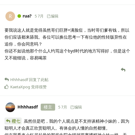
rua?
R
5 7月
已编辑
要我说这人就是觉得虽然哥们巨胖+满脸痘，当时哥们爹有钱，所以
你们应该都来舔我。各位可以换位思考一下有位他的性转版异性在
追你，你会同意吗？
你还不如说他那个什么人约骂这个byd时代的地方写得好，但是这个
又不能细说，容易喝茶
Hhhhasdf
回复了此帖
KaetaXpog
觉得很赞
Hhhhasdf
楼主
5 7月
已编辑
橙七
虽然但是吧，我的个人观点是不支持谈精神小妹的，因为
聪明人才会真正欣赏聪明人。有体会的人懂的自然都懂。
但在我看来小红书起号的那些生院女研就跟赛博精神小妹一样，天