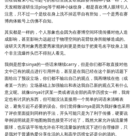
天发精致读研生活plog等于精神小妹纹身，都是喜欢博人眼球引人
注意，只不过一个是纹在身上洗不掉迟早自有所知，一个是秀在赛
博肉体账号上仿佛不自知。
其实都是一样的，个人形象也会因为在赛博空间环境传播对他人造
成影响，甚至影响力远超过于物理空间的花臂纹身所能够造成的。
读研天天秀对象秀恩爱秀家境的则更是类似于把黄毛名字纹身上顶
个非主流爆炸头巴不得别人看见。
我倒是想拿sinya的一些话来继续carry，但是你们都不敢直接对他
文中已有的观点进行引用抨击，甚至是在我已经在这个新的话题下
面给出了预设立场，你们都不输出自己的观点，我再继续在他（或
者某一方的）立场基础上加强输出和表达我自己新的观点又有什么
意义呢。就像sinya讨厌某一类或者说全部的高学历捞女一样，我肯
定也有讨厌的东西，但可能没法直接用一个简单的词语来清晰表
达，避免引起不必要的误会。你们觉得像sinya是因为我好像也采用
了评价里面提到同样的手法，开头可能只是为了利于传播，硬要说
举例说明就是开地图炮我也接受不讨论了，既然大家允许搞流量博
眼球，也应该平等地允许在不吃流量饭的情况下进行合理修辞，只
是我对于普通热爱分享生活的人和高学历捞女还是分的清的。