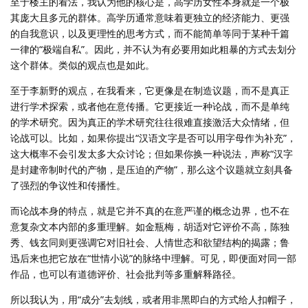
至于楼主的看法，我认为他的核心是，高学历女性本身就是一个极
其庞大且多元的群体。高学历通常意味着更独立的经济能力、更强
的自我意识，以及更理性的思考方式，而不能简单等同于某种千篇
一律的“极端自私”。因此，并不认为有必要用如此粗暴的方式去划分
这个群体。类似的观点也是如此。
至于李新野的观点，在我看来，它更像是在制造议题，而不是真正
进行学术探索，或者他在意传播。它更接近一种论战，而不是单纯
的学术研究。因为真正的学术研究往往很难直接激活大众情绪，但
论战可以。比如，如果你提出“汉语文字是否可以用字母作为补充”，
这大概率不会引发太多大众讨论；但如果你换一种说法，声称“汉字
是封建帝制时代的产物，是压迫的产物”，那么这个议题就立刻具备
了强烈的争议性和传播性。
而论战本身的特点，就是它并不真的在意严谨的概念边界，也不在
意复杂文本内部的多重理解。如金瓶梅，胡适对它评价不高，陈独
秀、钱玄同则更强调它对旧社会、人情世态和欲望结构的揭露；鲁
迅后来也把它放在“世情小说”的脉络中理解。可见，即便面对同一部
作品，也可以有道德评价、社会批判等多重解释路径。
所以我认为，用“成分”去划线，或者用非黑即白的方式给人扣帽子，