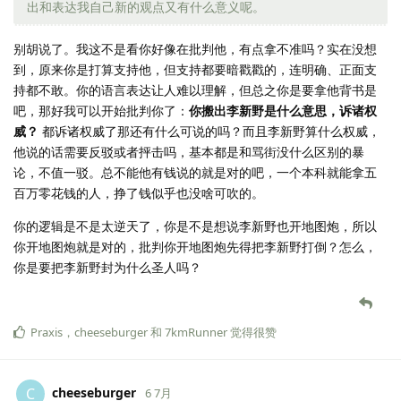
出和表达我自己新的观点又有什么意义呢。
别胡说了。我这不是看你好像在批判他，有点拿不准吗？实在没想
到，原来你是打算支持他，但支持都要暗戳戳的，连明确、正面支
持都不敢。你的语言表达让人难以理解，但总之你是要拿他背书是
吧，那好我可以开始批判你了：
你搬出李新野是什么意思，诉诸权
威？
都诉诸权威了那还有什么可说的吗？而且李新野算什么权威，
他说的话需要反驳或者抨击吗，基本都是和骂街没什么区别的暴
论，不值一驳。总不能他有钱说的就是对的吧，一个本科就能拿五
百万零花钱的人，挣了钱似乎也没啥可吹的。
你的逻辑是不是太逆天了，你是不是想说李新野也开地图炮，所以
你开地图炮就是对的，批判你开地图炮先得把李新野打倒？怎么，
你是要把李新野封为什么圣人吗？
Praxis
，
cheeseburger
和
7kmRunner
觉得很赞
cheeseburger
C
6 7月