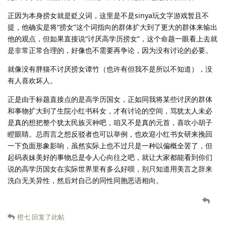
正因为本身捞女就是贬义词，这里是不是sinya玩文字游戏暂且不
提，他确实是将“捞女”这个词指向的群体扩大到了更大的群体来输出
他的观点，但如果直接说“讨厌高学历捞女”，这个命题一眼看上去就
是非常正常合理的，好像也不需要再争论，因为没有讨论的必要。
就像没有胖猫不讨厌捞女谭竹（也许有但我不是所以不知道），没
有人喜欢坏人。
正是由于标题直接点的是高学历国女，正如同我将某些讨厌的群体
和事物扩大到了生院小红书科女，才有讨论的空间，骂犹太人未必
是真的想把整个犹太民族灭种吧，咱又不是真的元首，喜吹小胡子
瞪眼睛。总而言之想反驳者也可以举例，也欢迎小红书女研来挽回
一下负面形象影响，虽然实际上也不过只是一种以偏概全罢了，但
起码表妹美好的事物总是令人心向往之吧，就让大家都能看到你们
说的高学历国女在实际世界里有多么好呗，别只知道用美言之辞来
洗白无关异性，然后对自己的同性同胞恶语相向。
橙七
回复了此帖