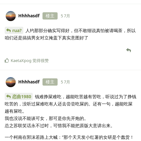
Hhhhasdf
楼主
5 7月
rua?
人约那部分确实写得好，但不敢细说真怕被请喝茶，所以
咱们还是搞搞男女对立掩盖下真实意图好了
KaetaXpog
觉得很赞
Hhhhasdf
楼主
5 7月
恋曲1980
钱难挣屎难吃，越能吃苦越有苦吃，听说过为了挣钱
吃苦的，没听过屎难吃有人还去尝尝吃屎的。还有一句，越能吃屎
越有屎吃。
我也没说不能谈可女，那可是你先开炮的。
总之苏联笑话永不过时，可惜我不能把原版大意讲出来。
一个柯南在郭沫若路上大喊：“那个天天发小红薯的女研是个蠢货！