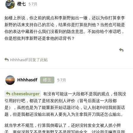
橙七
5 7月
如楼上所说，你之前的观点和李新野如出一辙，还以为你打算拿李
新野的话来支持自己的言论，结果你是打算批判他？当然也可能是
你的表达中藏着什么我们没看到的隐含意思。不如你给个准话吧，
你是想批判李新野还是拿他的话背书？
Hhhhasdf
回复了此帖
Hhhhasdf
楼主
5 7月
cheeseburger
有没有可能这一大段都不是我的观点，怪我没
引用好行吧，都说了是转发的别人评价（冒号后面这一大段都
是），虽然也是为了能重新开始话题讨论，让人别老纠结我前面话
题，但是我都还没输出就有人要先入为主拿我开刀我还怎么输出。
就当学术不规范，行算我倒霉认了，还好没转发全文被人抓小辫
子，更何况我又不是李新野又不是我写的全文，讨论我干嘛而且我