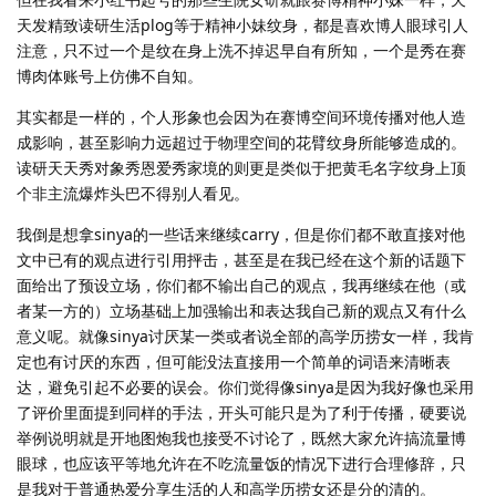
天发精致读研生活plog等于精神小妹纹身，都是喜欢博人眼球引人
注意，只不过一个是纹在身上洗不掉迟早自有所知，一个是秀在赛
博肉体账号上仿佛不自知。
其实都是一样的，个人形象也会因为在赛博空间环境传播对他人造
成影响，甚至影响力远超过于物理空间的花臂纹身所能够造成的。
读研天天秀对象秀恩爱秀家境的则更是类似于把黄毛名字纹身上顶
个非主流爆炸头巴不得别人看见。
我倒是想拿sinya的一些话来继续carry，但是你们都不敢直接对他
文中已有的观点进行引用抨击，甚至是在我已经在这个新的话题下
面给出了预设立场，你们都不输出自己的观点，我再继续在他（或
者某一方的）立场基础上加强输出和表达我自己新的观点又有什么
意义呢。就像sinya讨厌某一类或者说全部的高学历捞女一样，我肯
定也有讨厌的东西，但可能没法直接用一个简单的词语来清晰表
达，避免引起不必要的误会。你们觉得像sinya是因为我好像也采用
了评价里面提到同样的手法，开头可能只是为了利于传播，硬要说
举例说明就是开地图炮我也接受不讨论了，既然大家允许搞流量博
眼球，也应该平等地允许在不吃流量饭的情况下进行合理修辞，只
是我对于普通热爱分享生活的人和高学历捞女还是分的清的。