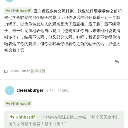
Hhhhasdf
直白点说跟你交流好累，我也想仔细读读你之前和
橙七学长吵架的那个帖子的观点，但你说话的部分我看不到一半就
力竭了。以为你转发别人的观点是为了最直接、最干脆、最不绕弯
子、最一针见血地表达自己观点（也确实比你自己来来回回说要清
晰多了），结果不认同，但又部分认同。好吧，我还是不觉得你清
晰表达了你的观点，但你让我再仔细看你之前的帖子的话，那也太
折磨我了😇
7kmRunner
觉得很赞
cheeseburger
C
6 7月
已编辑
Hhhhasdf
Hhhhasdf
一个柯南在郭沫若路上大喊：“那个天天发小红
薯的女研是个蠢货！是个白痴！”