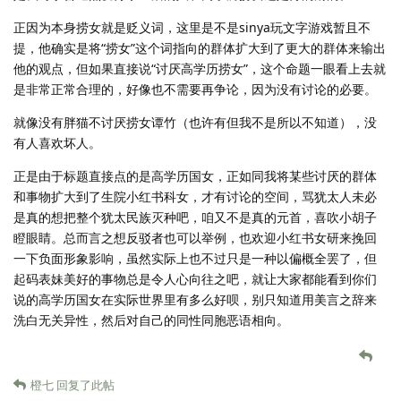
正因为本身捞女就是贬义词，这里是不是sinya玩文字游戏暂且不
提，他确实是将“捞女”这个词指向的群体扩大到了更大的群体来输出
他的观点，但如果直接说“讨厌高学历捞女”，这个命题一眼看上去就
是非常正常合理的，好像也不需要再争论，因为没有讨论的必要。
就像没有胖猫不讨厌捞女谭竹（也许有但我不是所以不知道），没
有人喜欢坏人。
正是由于标题直接点的是高学历国女，正如同我将某些讨厌的群体
和事物扩大到了生院小红书科女，才有讨论的空间，骂犹太人未必
是真的想把整个犹太民族灭种吧，咱又不是真的元首，喜吹小胡子
瞪眼睛。总而言之想反驳者也可以举例，也欢迎小红书女研来挽回
一下负面形象影响，虽然实际上也不过只是一种以偏概全罢了，但
起码表妹美好的事物总是令人心向往之吧，就让大家都能看到你们
说的高学历国女在实际世界里有多么好呗，别只知道用美言之辞来
洗白无关异性，然后对自己的同性同胞恶语相向。
橙七
回复了此帖