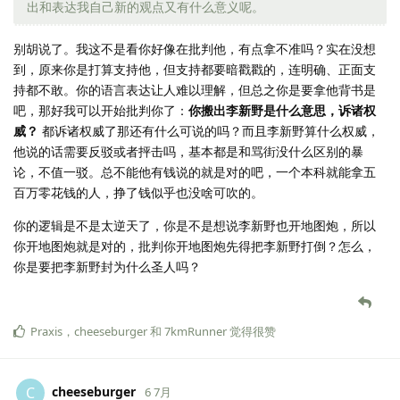
出和表达我自己新的观点又有什么意义呢。
别胡说了。我这不是看你好像在批判他，有点拿不准吗？实在没想
到，原来你是打算支持他，但支持都要暗戳戳的，连明确、正面支
持都不敢。你的语言表达让人难以理解，但总之你是要拿他背书是
吧，那好我可以开始批判你了：
你搬出李新野是什么意思，诉诸权
威？
都诉诸权威了那还有什么可说的吗？而且李新野算什么权威，
他说的话需要反驳或者抨击吗，基本都是和骂街没什么区别的暴
论，不值一驳。总不能他有钱说的就是对的吧，一个本科就能拿五
百万零花钱的人，挣了钱似乎也没啥可吹的。
你的逻辑是不是太逆天了，你是不是想说李新野也开地图炮，所以
你开地图炮就是对的，批判你开地图炮先得把李新野打倒？怎么，
你是要把李新野封为什么圣人吗？
Praxis
，
cheeseburger
和
7kmRunner
觉得很赞
cheeseburger
C
6 7月