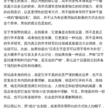
至于楼主的看法，我认为他的核心是，高学历女性本身就是一个极
其庞大且多元的群体。高学历通常意味着更独立的经济能力、更强
的自我意识，以及更理性的思考方式，而不能简单等同于某种千篇
一律的“极端自私”。因此，并不认为有必要用如此粗暴的方式去划分
这个群体。类似的观点也是如此。
至于李新野的观点，在我看来，它更像是在制造议题，而不是真正
进行学术探索，或者他在意传播。它更接近一种论战，而不是单纯
的学术研究。因为真正的学术研究往往很难直接激活大众情绪，但
论战可以。比如，如果你提出“汉语文字是否可以用字母作为补充”，
这大概率不会引发太多大众讨论；但如果你换一种说法，声称“汉字
是封建帝制时代的产物，是压迫的产物”，那么这个议题就立刻具备
了强烈的争议性和传播性。
而论战本身的特点，就是它并不真的在意严谨的概念边界，也不在
意复杂文本内部的多重理解。如金瓶梅，胡适对它评价不高，陈独
秀、钱玄同则更强调它对旧社会、人情世态和欲望结构的揭露；鲁
迅后来也把它放在“世情小说”的脉络中理解。可见，即便面对同一部
作品，也可以有道德评价、社会批判等多重解释路径。
所以我认为，用“成分”去划线，或者用非黑即白的方式给人扣帽子，