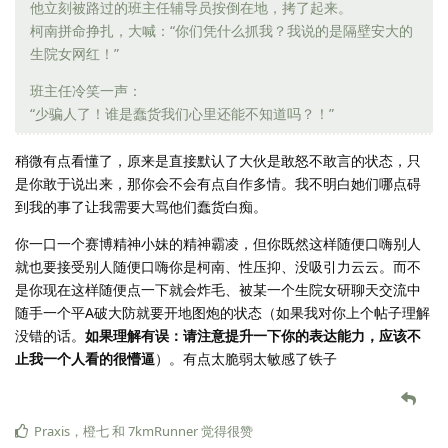
他立刻被路过的班主任辅导员按倒在地，拷了起来。
柯南拼命挣扎，大喊：“你们凭什么抓我？我说的是隔壁安大的
生院女网红！”
班主任冷笑一声：
“少骗人了！谁是蠢货我们心里还能不知道吗？！”
稍微有点看懂了，原来是直接默认了大伙是敢怒不敢言的状态，只
是你敢于说出来，那你会不会有点自作多情。我不明白她们哪点碍
到我的事了让我需要大骂他们蠢货白痴。
你一口一个赛博精神小妹的精神霸凌，但你既然这样随便口嗨别人
就也要接受别人随便口嗨你是柯南、性压抑、没吸引力云云。而不
是你现在这样随便点一下就会炸毛、被某一个生院女研聊天交流中
随手一个平A破大防就要开地图炮的状态（如果我对你上个帖子理解
没错的话。
如果理解有误：请注意提升一下你的表达能力，应该不
止我一个人看的很懵逼
）。有点太脆弱太敏感了铁子
Praxis
，
橙七
和
7kmRunner
觉得很赞