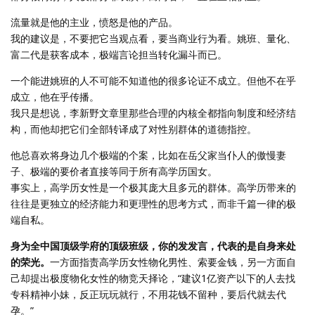
流量就是他的主业，愤怒是他的产品。
我的建议是，不要把它当观点看，要当商业行为看。姚班、量化、
富二代是获客成本，极端言论担当转化漏斗而已。
一个能进姚班的人不可能不知道他的很多论证不成立。但他不在乎
成立，他在乎传播。
我只是想说，李新野文章里那些合理的内核全都指向制度和经济结
构，而他却把它们全部转译成了对性别群体的道德指控。
他总喜欢将身边几个极端的个案，比如在岳父家当仆人的傲慢妻
子、极端的要价者直接等同于所有高学历国女。
事实上，高学历女性是一个极其庞大且多元的群体。高学历带来的
往往是更独立的经济能力和更理性的思考方式，而非千篇一律的极
端自私。
身为全中国顶级学府的顶级班级，你的发发言，代表的是自身来处
的荣光。
一方面指责高学历女性物化男性、索要金钱，另一方面自
己却提出极度物化女性的物竞天择论，“建议1亿资产以下的人去找
专科精神小妹，反正玩玩就行，不用花钱不留种，要后代就去代
孕。”