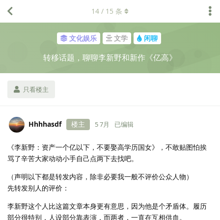
14
/
15
条
文化娱乐
文学
闲聊
转移话题，聊聊李新野和新作《亿高》
只看楼主
Hhhhasdf
楼主
5 7月
已编辑
《李新野：资产一个亿以下，不要娶高学历国女》，不敢贴图怕挨
骂了辛苦大家动动小手自己点两下去找吧。
（声明以下都是转发内容，除非必要我一般不评价公众人物）
先转发别人的评价：
李新野这个人比这篇文章本身更有意思，因为他是个矛盾体。履历
部分很特别，人设部分靠表演，而两者，一直在互相供血。