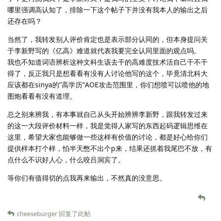
哪里强调高认知了，排除一下这个帖子下并没有我本人的输出之后
还存在吗？
当然了，我转发别人评价肯定也是表示部分认同的，但本身提问关
于李新野写的《亿高》难道就代表我要完全认同里面的观点吗。
我也不知道词语辨析这种文科生该去干的高难度技术活自己干不干
得了，反正我只是想看看有没有人讨论他写的这个，毕竟清北科大
应该都在sinya的”高学历“AOE攻击范围里，你们想喷可以喷他的地
图炮看看有没有道理。
总之别来辨我，有本事就自己从头开始辨辨李新野，跟我转发过来
的这一大段评价材料一样，我是觉得人家写的东西起码逻辑思维在
这里，希望大家也能够做一些这样有价值的讨论，都是好心给你们
提供样本打个样，怕半天憋不出个p来，结果还抓着我尾巴不放，有
点什么不识好人心，什么咬吕洞宾了。
等你们有值得切的点我再来输出，不然真的没意思。
cheeseburger
回复了此帖