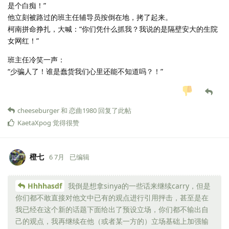
是个白痴！”
他立刻被路过的班主任辅导员按倒在地，拷了起来。
柯南拼命挣扎，大喊：“你们凭什么抓我？我说的是隔壁安大的生院
女网红！”
班主任冷笑一声：
“少骗人了！谁是蠢货我们心里还能不知道吗？！”
cheeseburger
和
恋曲1980
回复了此帖
KaetaXpog
觉得很赞
橙七
6 7月
已编辑
Hhhhasdf
我倒是想拿sinya的一些话来继续carry，但是
你们都不敢直接对他文中已有的观点进行引用抨击，甚至是在
我已经在这个新的话题下面给出了预设立场，你们都不输出自
己的观点，我再继续在他（或者某一方的）立场基础上加强输