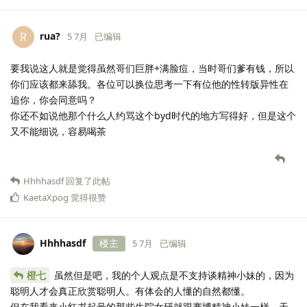
rua?
R
5 7月
已编辑
要我说这人就是觉得虽然哥们巨胖+满脸痘，当时哥们爹有钱，所以
你们应该都来舔我。各位可以换位思考一下有位他的性转版异性在
追你，你会同意吗？
你还不如说他那个什么人约骂这个byd时代的地方写得好，但是这个
又不能细说，容易喝茶
Hhhhasdf
回复了此帖
KaetaXpog
觉得很赞
Hhhhasdf
楼主
5 7月
已编辑
橙七
虽然但是吧，我的个人观点是不支持谈精神小妹的，因为
聪明人才会真正欣赏聪明人。有体会的人懂的自然都懂。
但在我看来小红书起号的那些生院女研就跟赛博精神小妹一样，天