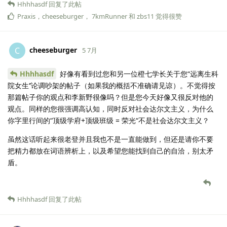
Hhhhasdf
回复了此帖
Praxis
，
cheeseburger
，
7kmRunner
和
zbs11
觉得很赞
cheeseburger
C
5 7月
Hhhhasdf
好像有看到过您和另一位橙七学长关于您“远离生科
院女生‘’论调吵架的帖子（如果我的概括不准确请见谅）。不觉得按
那篇帖子你的观点和李新野很像吗？但是您今天好像又很反对他的
观点。同样的您很强调高认知，同时反对社会达尔文主义，为什么
你字里行间的“顶级学府+顶级班级 = 荣光“不是社会达尔文主义？
虽然这话听起来很老登并且我也不是一直能做到，但还是请你不要
把精力都放在词语辨析上，以及希望您能找到自己的自洽，别太矛
盾。
Hhhhasdf
回复了此帖