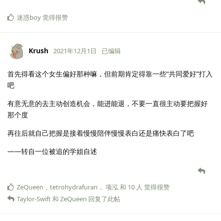
迷惑boy
觉得很赞
Krush
2021年12月1日
已编辑
首先得看这个女生偏好那种嘛，但前期肯定得靠一些“共同爱好”打入
吧
有意无意的去主动创造机会，能进能退，不要一直很主动要把握好
那个度
再往后就自己把握是接着慢慢陪伴慢慢表白还是痛快表白了吧
——转自一位被追的学姐自述
ZeQueen
，
tetrohydrafuran
，
项泓
和
10
人
觉得很赞
Taylor-Swift
和
ZeQueen
回复了此帖