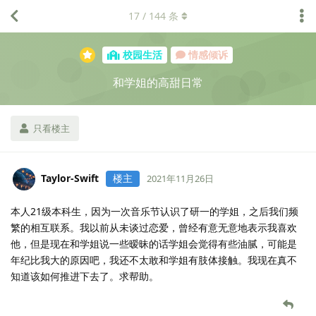
17
/
144
条
校园生活
情感倾诉
和学姐的高甜日常
只看楼主
Taylor-Swift
楼主
2021年11月26日
本人21级本科生，因为一次音乐节认识了研一的学姐，之后我们频
繁的相互联系。我以前从未谈过恋爱，曾经有意无意地表示我喜欢
他，但是现在和学姐说一些暧昧的话学姐会觉得有些油腻，可能是
年纪比我大的原因吧，我还不太敢和学姐有肢体接触。我现在真不
知道该如何推进下去了。求帮助。