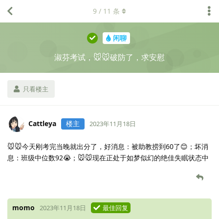
9
/
11
条
闲聊
淑芬考试，🐭🐭破防了，求安慰
只看楼主
Cattleya
楼主
2023年11月18日
🐭🐭今天刚考完当晚就出分了，好消息：被助教捞到60了😊；坏消
息：班级中位数92😭；🐭🐭现在正处于如梦似幻的绝佳失眠状态中
momo
2023年11月18日
最佳回复