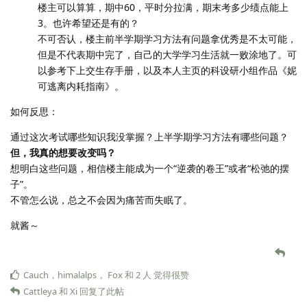
楼主可以算算，期中60，平时分拉满，期末考多少绩点能上
3。也许希望还是有的？
不可否认，楼主前半学期学习方法有问题拿优秀是不太可能，
但是不代表期中完了，自己的大学学习生活就一败涂地了。可
以参考下上交生存手册，以及本人主页的科设研小组作品《妮
可逃离内耗指南》。
如何反思：
通过这次考试哪些知识我没掌握？上半学期学习方法有哪些问题？
但，我真的想要改变吗？
想明白这些问题，相信楼主能成为一个“逆袭的卷王”或者“松弛的摆
子”。
不管怎么说，总之不会因为痛苦而失眠了。
就酱～
Cauch
，
himalalps
，
Fox
和
2
人
觉得很赞
Cattleya
和
Xi
回复了此帖