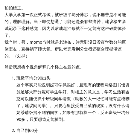
拍拍楼主。
大学入学第一次正式考试，被班级平均分薄纱，说不痛苦是不可能
的，理解理解。当下即使想通了可能还是会有些痛苦，建议楼主尝
试记录下这种感觉，因为以后成老油条就不一定能有这种破防体验
了。
我当时，额，momo当时就是老油条，注意到没日没夜学数分的巨
佬室友，直接躺平睡大觉。所以考完看到分觉得还挺合理挺活该
的。（划掉）
然后我想换个视角解释几个楼主在意的点。
班级平均分90出头
这个事实只能说明妮可学风很好，且现有的课程网络图书馆资
源足够大部分妮可学生学好。对楼主的意义是，学习生活有困
惑可以随便抓个班级同学请教（助教的大一记忆可能有点模糊
了，建议问同学）。只要心里接受自己菜的现实，没有什么请
奶茶请饭摇不到的同学，如果有那就换一个，反正班级平均分
90多，只要想肯定能摇到。
自己刚60分