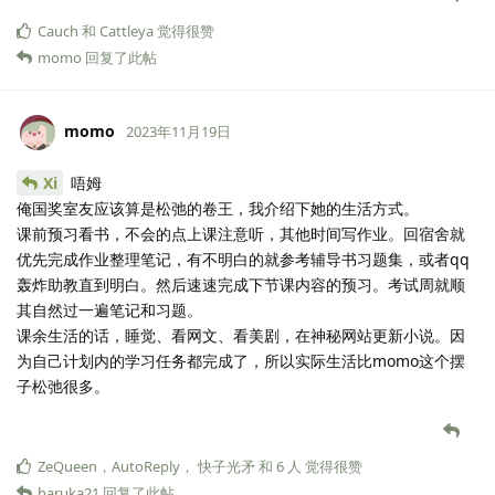
Cauch
和
Cattleya
觉得很赞
momo
回复了此帖
momo
2023年11月19日
Xi
唔姆
俺国奖室友应该算是松弛的卷王，我介绍下她的生活方式。
课前预习看书，不会的点上课注意听，其他时间写作业。回宿舍就
优先完成作业整理笔记，有不明白的就参考辅导书习题集，或者qq
轰炸助教直到明白。然后速速完成下节课内容的预习。考试周就顺
其自然过一遍笔记和习题。
课余生活的话，睡觉、看网文、看美剧，在神秘网站更新小说。因
为自己计划内的学习任务都完成了，所以实际生活比momo这个摆
子松弛很多。
ZeQueen
，
AutoReply
，
快子光矛
和
6
人
觉得很赞
haruka21
回复了此帖