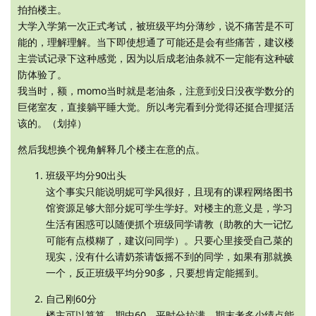
拍拍楼主。
大学入学第一次正式考试，被班级平均分薄纱，说不痛苦是不可
能的，理解理解。当下即使想通了可能还是会有些痛苦，建议楼
主尝试记录下这种感觉，因为以后成老油条就不一定能有这种破
防体验了。
我当时，额，momo当时就是老油条，注意到没日没夜学数分的
巨佬室友，直接躺平睡大觉。所以考完看到分觉得还挺合理挺活
该的。（划掉）
然后我想换个视角解释几个楼主在意的点。
班级平均分90出头
这个事实只能说明妮可学风很好，且现有的课程网络图书
馆资源足够大部分妮可学生学好。对楼主的意义是，学习
生活有困惑可以随便抓个班级同学请教（助教的大一记忆
可能有点模糊了，建议问同学）。只要心里接受自己菜的
现实，没有什么请奶茶请饭摇不到的同学，如果有那就换
一个，反正班级平均分90多，只要想肯定能摇到。
自己刚60分
楼主可以算算，期中60，平时分拉满，期末考多少绩点能