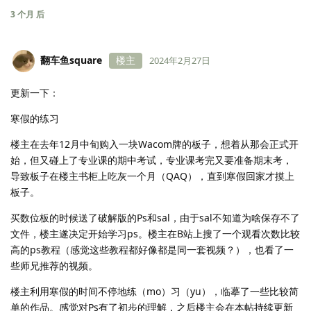
3 个月
后
翻车鱼square
楼主
2024年2月27日
更新一下：
寒假的练习
楼主在去年12月中旬购入一块Wacom牌的板子，想着从那会正式开
始，但又碰上了专业课的期中考试，专业课考完又要准备期末考，
导致板子在楼主书柜上吃灰一个月（QAQ），直到寒假回家才摸上
板子。
买数位板的时候送了破解版的Ps和sal，由于sal不知道为啥保存不了
文件，楼主遂决定开始学习ps。楼主在B站上搜了一个观看次数比较
高的ps教程（感觉这些教程都好像都是同一套视频？），也看了一
些师兄推荐的视频。
楼主利用寒假的时间不停地练（mo）习（yu），临摹了一些比较简
单的作品。感觉对Ps有了初步的理解，之后楼主会在本帖持续更新