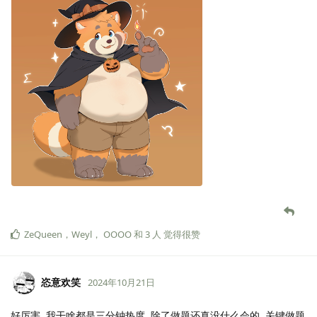
ZeQueen
，
Weyl
，
OOOO
和
3
人
觉得很赞
恣意欢笑
2024年10月21日
好厉害, 我干啥都是三分钟热度, 除了做题还真没什么会的. 关键做题