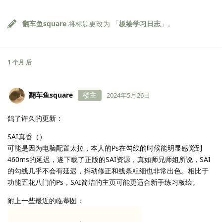
翻车鱼square
将标题更改为 「
板绘学习日志
」。
1 个月
后
翻车鱼square
楼主
2024年5月26日
鸽了许久的更新：
SAI真香（）
可能是因为电脑配置太拉，本人的Ps在勾线的时候能明显感觉到
460ms的延迟，遂下载了正版的SAI资源，真如师兄师姐所说，SAI
的勾线几乎不会有延迟，抖动修正和线条粗细也非常出色。相比于
功能五花八门的Ps，SAI简洁的主页可能更适合新手练习板绘。
附上一些最近的临摹图：