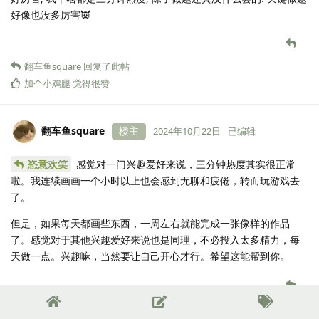
好像也没多厉害👿
翻车鱼square
回复了此帖
加个小鸡腿
觉得很赞
翻车鱼square
楼主
2024年10月22日
已编辑
恣意欢笑
感觉对一门兴趣爱好来说，三分钟热度其实很正常
啦。我连续画画一个小时以上也会感到无聊和疲倦，转而玩游戏去
了。
但是，如果每天都画些东西，一周左右就能完成一张像样的作品
了。感觉对于其他兴趣爱好来说也是同理，不必投入太多精力，每
天做一点。兴趣嘛，当然要让自己开心才行。希望这能帮到你。
Fox
，
加个小鸡腿
，
momo
和
4
人
觉得很赞