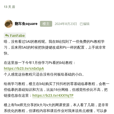
13 天
后
翻车鱼square
楼主
2024年8月23日
已编辑
FanFabe
唔，没有看过SAI的教程呢。我在B站找到了一些免费的Ps教程学
习，后来用SAI的时候把快捷键改成和Ps一样的配置，上手就非常
快。
在这里放一下今年1月份学习Ps看的b站教程：
https://b23.tv/cnIxSpA
个人感觉这份教程只适合没有任何板绘基础的小白。
绘画学习教程，楼主在b站购买了抖抖村的零基础临摹教程，会教一
些临摹的基础知识和方法，比如16分网格，但感觉性价比不高，把
链接也放在这里：
https://b23.tv/4XXYqTP
楼上有fox师兄分享的k大与v大的网课资源，本人看了几期，是非常
系统化的教程，但课程内容和课后作业对我来说有点难懂，可以参