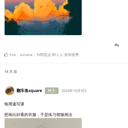
Fox
，
suriana
，
hi阿昆达
和
2
人
觉得很赞
14 天
后
翻车鱼square
楼主
2024年10月9日
每周速写课
想画出好看的衣服，于是练习褶皱画法