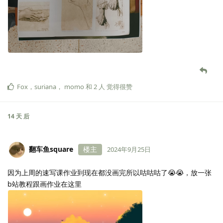
Fox
，
suriana
，
momo
和
2
人
觉得很赞
14 天
后
翻车鱼square
楼主
2024年9月25日
因为上周的速写课作业到现在都没画完所以咕咕咕了😭😭，放一张
b站教程跟画作业在这里