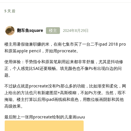
5 天
后
翻车鱼square
楼主
2024年8月29日
楼主用暑假做兼职赚的米，在南七集市买了一台二手ipad 2018 pro
和原装apple pencil，开始用procreate。
使用体验：手势指令和原装笔刷用起来都非常舒服，尤其是抖动修
正，个人感觉比SAI还要顺畅。填充颜色也不像Ps有出现白边的问
题。
不过缺点就是procreate没有Ps那么多的功能，比如渐变和柔化，网
上给出的方法也只有新建图层+高斯模糊，不如Ps方便。当然，瑕不
掩瑜。楼主打算以后用ipad画线稿和底色，用数位板画阴影和其他
高级效果。
最后附上一张用procreate绘制的儿童画uωu