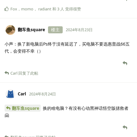
Fox
，
momo
，
radiant
和
3
人
觉得很赞
翻车鱼square
楼主
2024年8月23日
小声：换了新电脑后Ps终于没有延迟了，买电脑不要选惠普战66五
代，会变得不幸（）
Carl
回复了此帖
Carl
2024年8月24日
翻车鱼square
换的啥电脑？有没有心动黑神话悟空版拯救者
🤗