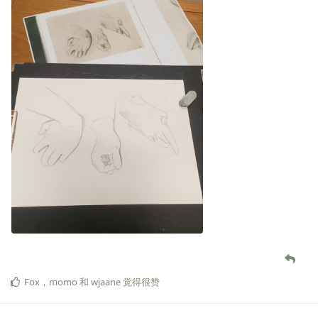
Fox
，
momo
和
wjaane
觉得很赞