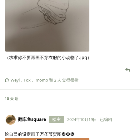
（求求你不要再画不穿衣服的小动物了.jpg）
Weyl
，
Fox
，
momo
和
2
人
觉得很赞
10 天
后
翻车鱼square
楼主
2024年10月19日
已编辑
给自己的设定画了万圣节贺图🎃🎃🎃