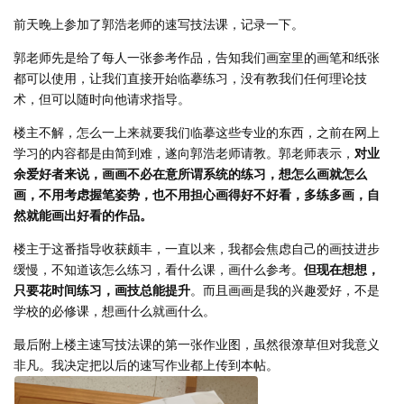
前天晚上参加了郭浩老师的速写技法课，记录一下。
郭老师先是给了每人一张参考作品，告知我们画室里的画笔和纸张
都可以使用，让我们直接开始临摹练习，没有教我们任何理论技
术，但可以随时向他请求指导。
楼主不解，怎么一上来就要我们临摹这些专业的东西，之前在网上
学习的内容都是由简到难，遂向郭浩老师请教。郭老师表示，
对业
余爱好者来说，画画不必在意所谓系统的练习，想怎么画就怎么
画，不用考虑握笔姿势，也不用担心画得好不好看，多练多画，自
然就能画出好看的作品。
楼主于这番指导收获颇丰，一直以来，我都会焦虑自己的画技进步
缓慢，不知道该怎么练习，看什么课，画什么参考。
但现在想想，
只要花时间练习，画技总能提升
。而且画画是我的兴趣爱好，不是
学校的必修课，想画什么就画什么。
最后附上楼主速写技法课的第一张作业图，虽然很潦草但对我意义
非凡。我决定把以后的速写作业都上传到本帖。