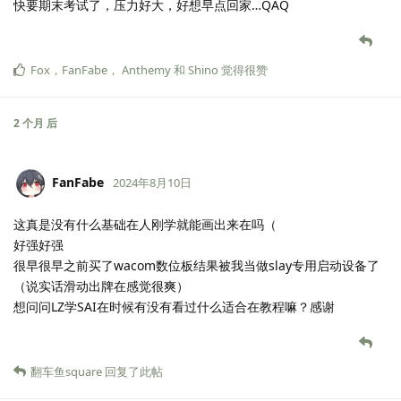
快要期末考试了，压力好大，好想早点回家…QAQ
Fox
，
FanFabe
，
Anthemy
和
Shino
觉得很赞
2 个月
后
FanFabe
2024年8月10日
这真是没有什么基础在人刚学就能画出来在吗（
好强好强
很早很早之前买了wacom数位板结果被我当做slay专用启动设备了
（说实话滑动出牌在感觉很爽）
想问问LZ学SAI在时候有没有看过什么适合在教程嘛？感谢
翻车鱼square
回复了此帖