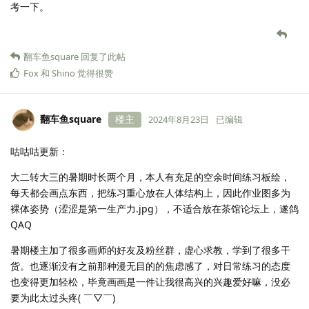
考一下。
翻车鱼square
回复了此帖
Fox
和
Shino
觉得很赞
翻车鱼square
楼主
2024年8月23日
已编辑
咕咕咕更新：
大二转大三的暑期时长两个月，本人有充足的空余时间练习板绘，
每天都会画点东西，把练习重心放在人体结构上，因此作业图多为
裸体姿势（涩涩是第一生产力.jpg），不适合放在茶馆论坛上，遂鸽
QAQ
暑期楼主加了很多画师的好友及粉丝群，虚心求教，学到了很多干
货。也逐渐没有之前那种漫无目的的焦虑感了，对日常练习的态度
也变得更加轻松，毕竟画画是一件让我很高兴的兴趣爱好嘛，没必
要为此太过头疼( ￣▽￣)