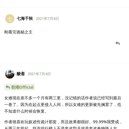
七海千秋
七
2021年7月4日
刚看完诡秘之主
酸斋
2021年7月4日
朝潮Official
女难现在差不多一个月有两三更，没记错的话作者说已经写到最后
一卷了。因为在起点更侵入人间，所以女难的更新被先搁置了，也
不知道什么时候会恢复。
作者很喜欢玩叙述性诡计那套，而且效果都很好。99.99%我赞成，
从两三年前起，舒克排行榜上不是套皮型月就是套皮春物路人女