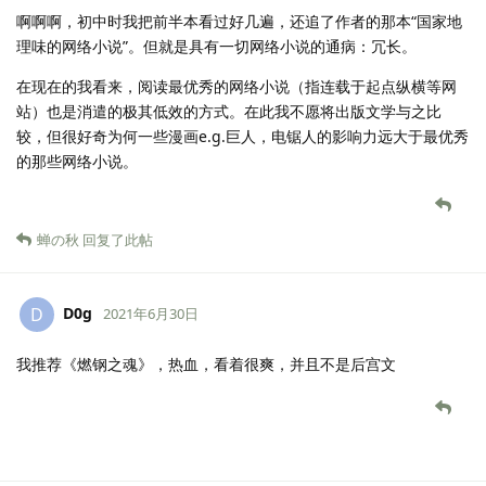
啊啊啊，初中时我把前半本看过好几遍，还追了作者的那本“国家地
理味的网络小说”。但就是具有一切网络小说的通病：冗长。
在现在的我看来，阅读最优秀的网络小说（指连载于起点纵横等网
站）也是消遣的极其低效的方式。在此我不愿将出版文学与之比
较，但很好奇为何一些漫画e.g.巨人，电锯人的影响力远大于最优秀
的那些网络小说。
蝉の秋
回复了此帖
D0g
D
2021年6月30日
我推荐《燃钢之魂》，热血，看着很爽，并且不是后宫文