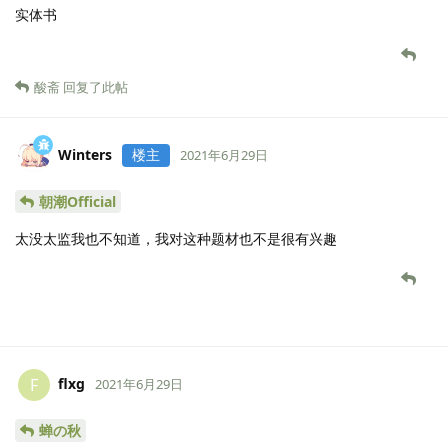
实体书
酸斋
回复了此帖
Winters
楼主
2021年6月29日
朝潮Official
太没太监我也不知道，我对这种题材也不是很有兴趣
flxg
F
2021年6月29日
蝉の秋