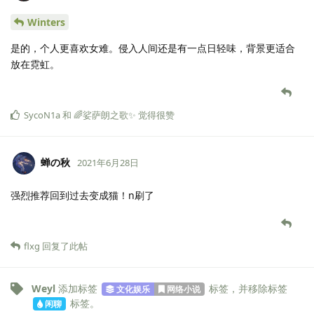
Winters
是的，个人更喜欢女难。侵入人间还是有一点日轻味，背景更适合
放在霓虹。
SycoN1a
和
🌈娑萨朗之歌✨
觉得很赞
蝉の秋
2021年6月28日
强烈推荐回到过去变成猫！n刷了
flxg
回复了此帖
Weyl
添加标签
标签
，并移除标签
文化娱乐
网络小说
标签
。
闲聊