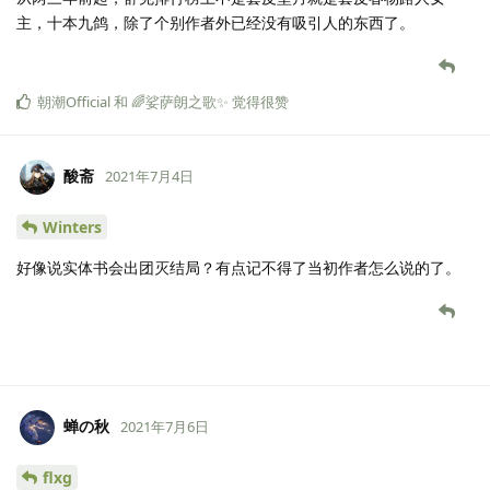
主，十本九鸽，除了个别作者外已经没有吸引人的东西了。
朝潮Official
和
🌈娑萨朗之歌✨
觉得很赞
酸斋
2021年7月4日
Winters
好像说实体书会出团灭结局？有点记不得了当初作者怎么说的了。
蝉の秋
2021年7月6日
flxg