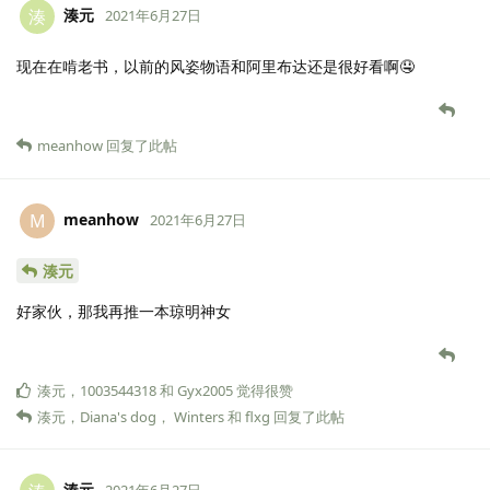
湊元
湊
2021年6月27日
现在在啃老书，以前的风姿物语和阿里布达还是很好看啊🤤
meanhow
回复了此帖
meanhow
M
2021年6月27日
湊元
好家伙，那我再推一本琼明神女
湊元
，
1003544318
和
Gyx2005
觉得很赞
湊元
，
Diana's dog
，
Winters
和
flxg
回复了此帖
湊元
2021年6月27日