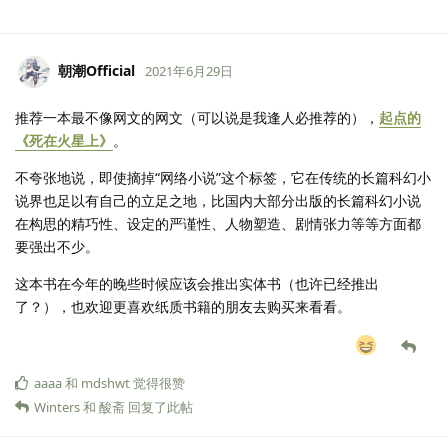
朝潮Official
2021年6月29日
推荐一本最不像网文的网文（可以说是我逢人必推荐的），
起点的
《死在火星上》
。
不夸张地说，即使摘掉“网络小说”这个标签，它在传统的长篇科幻小
说界也足以有自己的立足之地，比国内大部分出版的长篇科幻小说
在构思的精巧性、设定的严谨性、人物塑造、剧情张力等等方面都
要强出不少。
这本书在今年的晚些时候应该会推出实体书（也许已经推出
了？），也欢迎更喜欢纸质书籍的朋友去购买来看看。
aaaa
和
mdshwt
觉得很赞
Winters
和
酸斋
回复了此帖