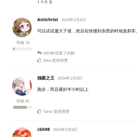
1 个月
后
Antichrist
2024年2月6日
可以试试遛大下坡，然后在快撞到东西的时候急刹车
等级
18
cbh98
回复了此帖
Zeta
觉得很赞
独眼之王
2024年2月6日
跑步，而且最好半小时以上
等级
45
Tanix
觉得很赞
cbh98
2024年2月6日