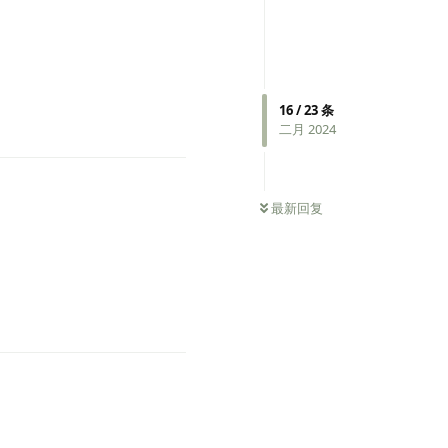
16
/
23
条
二月 2024
0
条未读
最新回复
2