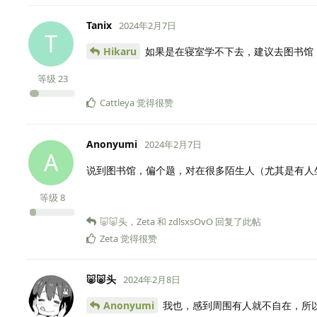
Tanix
2024年2月7日
T
Hikaru
如果是在寝室学不下去，建议去图书馆
等级
23
Cattleya
觉得很赞
Anonyumi
2024年2月7日
A
说到图书馆，偏个题，对在很多陌生人（尤其是有人
等级
8
🐷🐷头
，
Zeta
和
zdlsxsOvO
回复了此帖
Zeta
觉得很赞
🐷🐷头
2024年2月8日
Anonyumi
我也，感到周围有人就不自在，所以