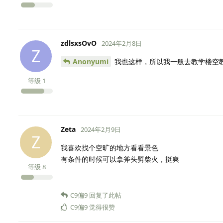
zdlsxsOvO
2024年2月8日
Z
Anonyumi
我也这样，所以我一般去教学楼空
等级
1
Zeta
2024年2月9日
Z
我喜欢找个空旷的地方看看景色
有条件的时候可以拿斧头劈柴火，挺爽
等级
8
C9偏9
回复了此帖
C9偏9
觉得很赞