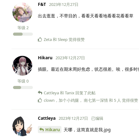
F&T
2023年12月27日
出去逛逛，不带目的，看看天看看地看看花看看草
等级
2
Zeta
和
Sleep
觉得很赞
Hikaru
2023年12月27日
插眼。最近在期末周好焦虑，状态很差。唉，很多时
等级
0
Cattleya
和
Tanix
回复了此帖
clown
，
加个小鸡腿
，
南七第一深情
和
5
人
觉得很赞
Cattleya
2023年12月27日
已编辑
Hikaru
天哪，这简直就是我.jpg