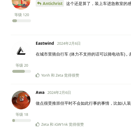
Antichrist
这个还是算了，装上车进急救室的
等级
120
Eastwind
2024年2月6日
在城市里骑自行车 (体力不支持的话可以骑电动车) ,
等级
20
Yonh
和
Zeta
觉得很赞
Awa
2024年2月6日
做点很受推崇但平时不会如此行事的事情，比如i人装
等级
18
Zeta
和
iGW1nk
觉得很赞