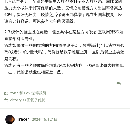
1.管统本身是一个研究生招生人数<<本科毕业人数的系。因此保研
压力大小取决于打算保研的人数。疫情之前管统方向出国率曾高达
60%，保研无压力；疫情之后保研压力骤增；现在出国率恢复，应
该会比较容易。可以参考去年的保研线。
2.3.统计的就业胜在灵活，但是具体在某些方向(比如互联网)都不如
直接学对应专业。
管统如果做一些偏数院的方向(概率论基础，数理统计)可以逃掉写代
码(或者只写少量代码)，代价就是数学难度上升，且以后就业主要还
是高校。
管统还有一些老师做保险精算/风险控制方向，代码量比做大数据低
一些，代价是就业也相应差一些。
Yonh
和
Fox
觉得很赞
victory39
回复了此帖
Tracer
2024年6月21日