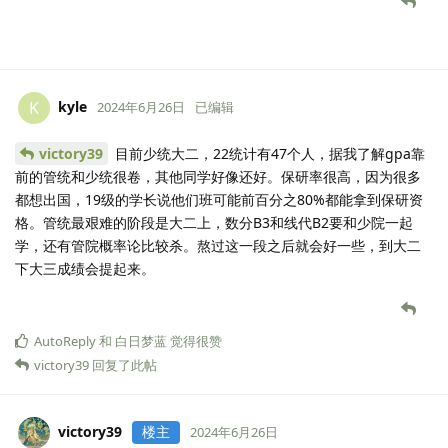
kyle
K
2024年6月26日
已编辑
victory39
目前少统大二，22统计有47个人，据我了解gpa靠
前的管统和少统很卷，其他同学好像还好。保研率很高，因为很多
都想出国，19级的学长说他们班可能前百分之80%都能拿到保研资
格。管统最艰难的阶段是大二上，数分B3和线代B2要和少院一起
学，还有管院概率论比较杀。熬过这一段之后就会好一些，到大二
下大三成绩会提起来。
AutoReply
和
白日梦蓝
觉得很赞
victory39
回复了此帖
victory39
楼主
2024年6月26日