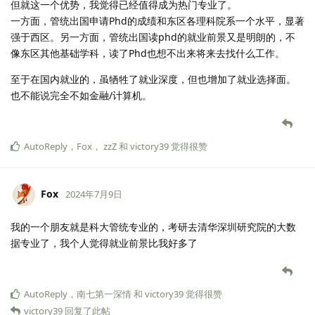
但就这一个优势，我觉得已经值得成为热门专业了。
一方面，管统出国申请Phd的成绩和东区各理科院系一个水平，显著
强于西区。另一方面，管统出国读phd的就业前景又是明朗的，不
像东区其他基础学科，读了Phd也想不出来将来去找什么工作。
至于在国内就业的，虽牺牲了就业深度，但也增加了就业选择面。
也不能说完全不如金融/计算机。
AutoReply
，
Fox
，
zzZ
和
victory39
觉得很赞
Fox
2024年7月9日
我的一个朋友就是科大管统专业的，考研去清华深圳研究院的大数
据专业了，我个人觉得就业前景比我好多了
AutoReply
，
南七第一深情
和
victory39
觉得很赞
victory39
回复了此帖