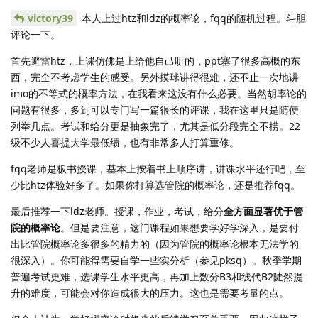
victory39
本人上过htz和ldz的概率论，fqq的随机过程。斗胆
评论一下。
首先避雷htz，上课仿佛是上给他自己听的，ppt塞了很多高概的东
西，完全不考虑学生的感受。另外摸球讲得很难，还不止一次地讲
imo的不等式的概率方法，在我看来这没有什么必要。当然胡率论的
问题有很多，多到可以专门写一篇很长的评课，我在这里只是随便
列举几点。考试和给分更是抽象完了，尤其是低分段完全不捞。22
级不少人喜提大学最低绩，也有非常多人打算重修。
fqq老师是板书授课，基本上按着书上顺序讲，讲课水平还行吧，至
少比htz体验好多了。如果你打算选管院的概率论，还是推荐fqq。
最后推荐一下ldz老师。授课，作业，考试，给分
全方面显著优于管
院的概率论
。但是要注意，这门课程如果想要学好学深入，是要付
出比管院概率论多很多的精力的（因为管院的概率论根本无法学的
很深入）。你可能得需要自学一些实分析（参见pksq）。秋季学期
普遍考试更难，选课学生水平更高，再加上数分B3和线代B2陡然提
升的难度，可能会对你造成很大的压力。这也是需要考量的点。