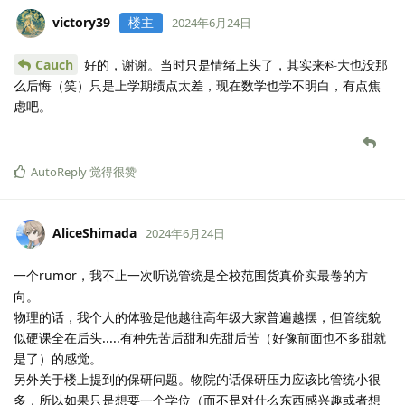
victory39
楼主
2024年6月24日
Cauch
好的，谢谢。当时只是情绪上头了，其实来科大也没那
么后悔（笑）只是上学期绩点太差，现在数学也学不明白，有点焦
虑吧。
AutoReply
觉得很赞
AliceShimada
2024年6月24日
一个rumor，我不止一次听说管统是全校范围货真价实最卷的方
向。
物理的话，我个人的体验是他越往高年级大家普遍越摆，但管统貌
似硬课全在后头.....有种先苦后甜和先甜后苦（好像前面也不多甜就
是了）的感觉。
另外关于楼上提到的保研问题。物院的话保研压力应该比管统小很
多，所以如果只是想要一个学位（而不是对什么东西感兴趣或者想