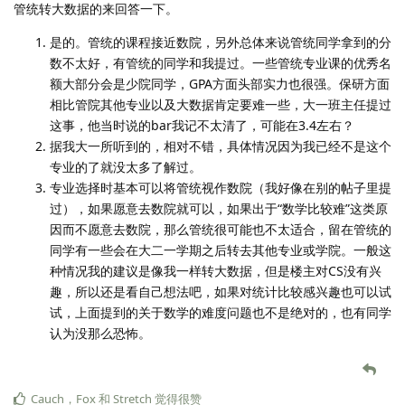
管统转大数据的来回答一下。
是的。管统的课程接近数院，另外总体来说管统同学拿到的分
数不太好，有管统的同学和我提过。一些管统专业课的优秀名
额大部分会是少院同学，GPA方面头部实力也很强。保研方面
相比管院其他专业以及大数据肯定要难一些，大一班主任提过
这事，他当时说的bar我记不太清了，可能在3.4左右？
据我大一所听到的，相对不错，具体情况因为我已经不是这个
专业的了就没太多了解过。
专业选择时基本可以将管统视作数院（我好像在别的帖子里提
过），如果愿意去数院就可以，如果出于“数学比较难”这类原
因而不愿意去数院，那么管统很可能也不太适合，留在管统的
同学有一些会在大二一学期之后转去其他专业或学院。一般这
种情况我的建议是像我一样转大数据，但是楼主对CS没有兴
趣，所以还是看自己想法吧，如果对统计比较感兴趣也可以试
试，上面提到的关于数学的难度问题也不是绝对的，也有同学
认为没那么恐怖。
Cauch
，
Fox
和
Stretch
觉得很赞