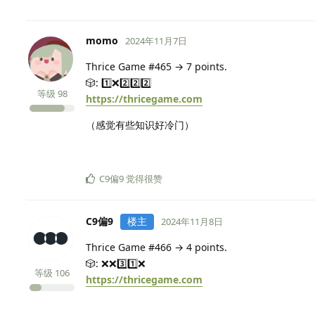
momo
2024年11月7日
Thrice Game #465 → 7 points.
🎲: 1️⃣❌2️⃣2️⃣2️⃣
等级
98
https://thricegame.com
（感觉有些知识好冷门）
C9偏9
觉得很赞
C9偏9
楼主
2024年11月8日
Thrice Game #466 → 4 points.
🎲: ❌❌3️⃣1️⃣❌
等级
106
https://thricegame.com