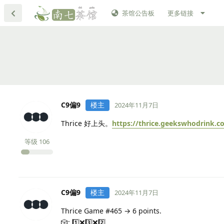
茶馆公告板
更多链接
C9偏9
楼主
2024年11月7日
Thrice 好上头。
https://thrice.geekswhodrink.c
等级
106
C9偏9
楼主
2024年11月7日
Thrice Game #465 → 6 points.
🎲: 1️⃣❌3️⃣❌2️⃣