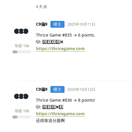
4 天
后
C9偏9
楼主
2025年10月11日
Thrice Game #835 → 6 points.
🎲: 2️⃣1️⃣1️⃣2️⃣❌
等级
106
https://thricegame.com
C9偏9
楼主
2025年10月12日
Thrice Game #836 → 8 points!
🎲: 2️⃣1️⃣2️⃣❌3️⃣
等级
106
https://thricegame.com
还得靠送分题啊