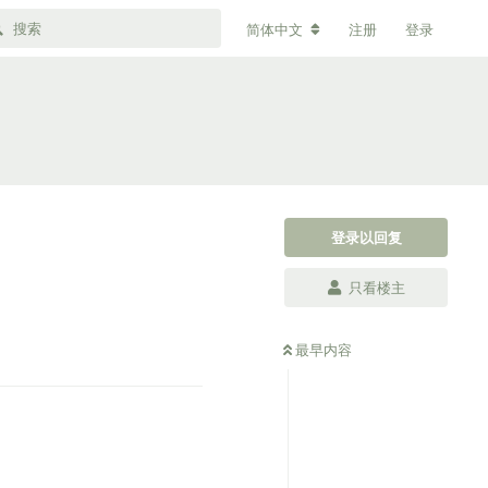
简体中文
注册
登录
登录以回复
只看楼主
最早内容