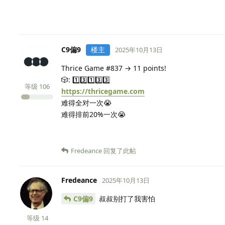
C9偏9
楼主
2025年10月13日
Thrice Game #837 → 11 points!
🎲: 1️⃣3️⃣1️⃣3️⃣3️⃣
等级
106
https://thricegame.com
难得全对一次😭
难得排前20%一次😭
Fredeance
回复了此帖
Fredeance
2025年10月13日
C9偏9
叔叔别打了我害怕
等级
14