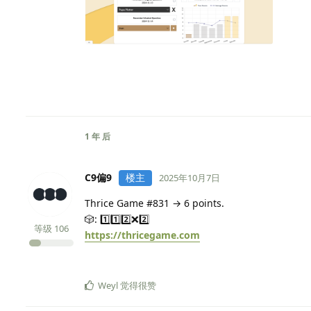
1 年
后
C9偏9
楼主
2025年10月7日
Thrice Game #831 → 6 points.
🎲: 1️⃣1️⃣2️⃣❌2️⃣
等级
106
https://thricegame.com
Weyl
觉得很赞