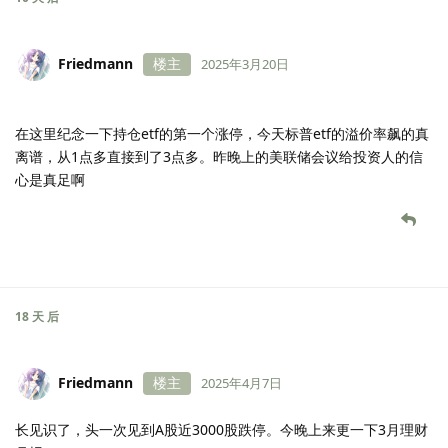
Trump ‘an agent of chaos and confusion,’ economists warn —
but a U.S. recession isn’t in the cards yet
10 天
后
Friedmann
楼主
2025年3月20日