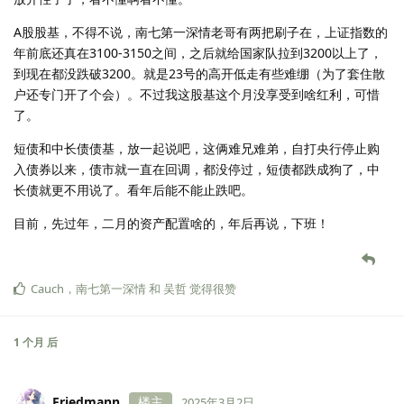
咱的理财月报终于是有饼图了。
标普股基，标普ETF在经历了好长时间的横盘震荡之后，终于是在春
节假期前的最后几天支棱起来了，直接占到了收益的四分之三。也
不知道假期这几天标普指数会变成什么样子。特朗普上台后属于是
放开性子了，看不懂啊看不懂。
A股股基，不得不说，南七第一深情老哥有两把刷子在，上证指数的
年前底还真在3100-3150之间，之后就给国家队拉到3200以上了，
到现在都没跌破3200。就是23号的高开低走有些难绷（为了套住散
户还专门开了个会）。不过我这股基这个月没享受到啥红利，可惜
了。
短债和中长债债基，放一起说吧，这俩难兄难弟，自打央行停止购
入债券以来，债市就一直在回调，都没停过，短债都跌成狗了，中
长债就更不用说了。看年后能不能止跌吧。
目前，先过年，二月的资产配置啥的，年后再说，下班！