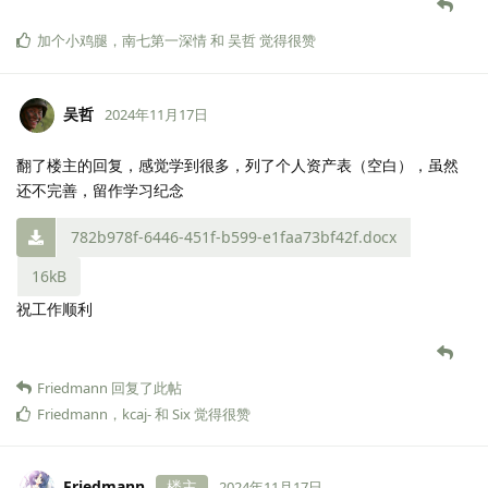
加个小鸡腿
，
南七第一深情
和
吴哲
觉得很赞
吴哲
2024年11月17日
翻了楼主的回复，感觉学到很多，列了个人资产表（空白），虽然
还不完善，留作学习纪念
782b978f-6446-451f-b599-e1faa73bf42f.docx
16kB
祝工作顺利
Friedmann
回复了此帖
Friedmann
，
kcaj-
和
Six
觉得很赞
Friedmann
楼主
2024年11月17日