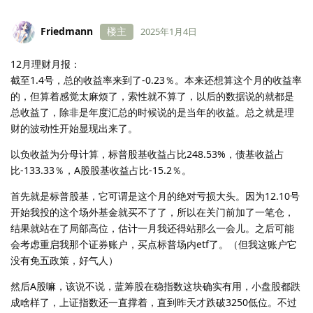
Friedmann
楼主
2025年1月4日
12月理财月报：
截至1.4号，总的收益率来到了-0.23％。本来还想算这个月的收益率
的，但算着感觉太麻烦了，索性就不算了，以后的数据说的就都是
总收益了，除非是年度汇总的时候说的是当年的收益。总之就是理
财的波动性开始显现出来了。
以负收益为分母计算，标普股基收益占比248.53%，债基收益占
比-133.33％，A股股基收益占比-15.2％。
首先就是标普股基，它可谓是这个月的绝对亏损大头。因为12.10号
开始我投的这个场外基金就买不了了，所以在关门前加了一笔仓，
结果就站在了局部高位，估计一月我还得站那么一会儿。之后可能
会考虑重启我那个证券账户，买点标普场内etf了。（但我这账户它
没有免五政策，好气人）
然后A股嘛，该说不说，蓝筹股在稳指数这块确实有用，小盘股都跌
成啥样了，上证指数还一直撑着，直到昨天才跌破3250低位。不过