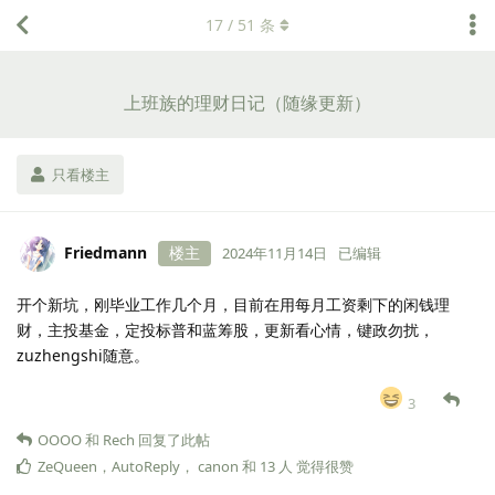
17
/
51
条
上班族的理财日记（随缘更新）
只看楼主
Friedmann
楼主
2024年11月14日
已编辑
开个新坑，刚毕业工作几个月，目前在用每月工资剩下的闲钱理
财，主投基金，定投标普和蓝筹股，更新看心情，键政勿扰，
zuzhengshi随意。
3
OOOO
和
Rech
回复了此帖
ZeQueen
，
AutoReply
，
canon
和
13
人
觉得很赞