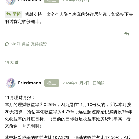
吴哲
感谢支持！这个个人资产表真的好详尽的说，能坚持下去
的话肯定收获颇丰。
Six
和
吴哲
觉得很赞
14 天
后
Friedmann
楼主
2024年12月2日
已编辑
11月理财月报：
本月的理财收益率为0.26%，因为是在11月10号买的，所以本月按
20天结算，预估年化收益率为4.75%，远远超过原始积累阶段3%年
化收益率的月度目标。（目前的目标就是收益率比房贷利率高，看
来前途一片光明啊）
其中标普股基的收益占比107.32%，债基的收益占比47.50%，A股