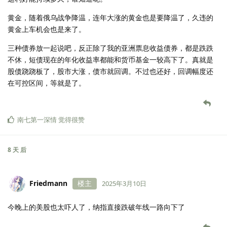
可以拿钱进场内小建一个仓了。我感觉就川普团队的脑回路，加上ai
泡沫的部分破灭和有抬头趋势的美国通胀，这标普还得跌一段时
间。
a股和恒生股基，这俩放一起说吧，反正都是由deepseek，宇树科
技，哪吒2，大BOSS开民营企业家会等一系列利好带来的大涨。科
技概念吃肉，我这些东西喝汤。喝汤就喝汤吧，有钱赚就行。至于
这利好能持续多久，谁知道呢。
黄金，随着俄乌战争降温，连年大涨的黄金也是要降温了，久违的
黄金上车机会也是来了。
三种债券放一起说吧，反正除了我的亚洲票息收益债券，都是跌跌
不休，短债现在的年化收益率都能和货币基金一较高下了。真就是
股债跷跷板了，股市大涨，债市就回调。不过也还好，回调幅度还
在可控区间，等就是了。
南七第一深情
觉得很赞