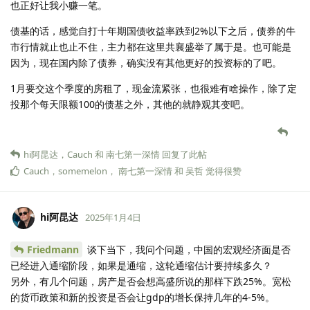
也正好让我小赚一笔。
债基的话，感觉自打十年期国债收益率跌到2%以下之后，债券的牛
市行情就止也止不住，主力都在这里共襄盛举了属于是。也可能是
因为，现在国内除了债券，确实没有其他更好的投资标的了吧。
1月要交这个季度的房租了，现金流紧张，也很难有啥操作，除了定
投那个每天限额100的债基之外，其他的就静观其变吧。
hi阿昆达
，
Cauch
和
南七第一深情
回复了此帖
Cauch
，
somemelon
，
南七第一深情
和
吴哲
觉得很赞
hi阿昆达
2025年1月4日
Friedmann
谈下当下，我问个问题，中国的宏观经济面是否
已经进入通缩阶段，如果是通缩，这轮通缩估计要持续多久？
另外，有几个问题，房产是否会想高盛所说的那样下跌25%。宽松
的货币政策和新的投资是否会让gdp的增长保持几年的4-5%。