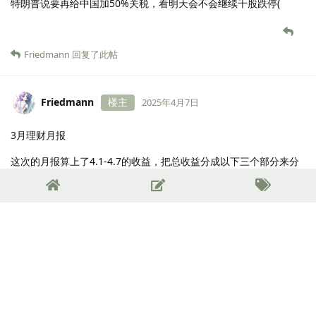
离谱，从1点多直接到了3点多。昨晚上的美联储会议给投资人的信
心是真足啊
18 天
后
Friedmann
楼主
2025年4月7日
长见识了，头一次见到A股近3000股跌停。今晚上来更一下3月理财
月报。
Cauch
和
OOOO
回复了此帖
Cauch
和
南七第一深情
觉得很赞