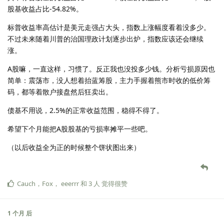
股基收益占比-54.82%。
标普收益率高估计是美元走强占大头，指数上涨幅度看着没多少。
不过未来随着川普的治国理政计划逐步出炉，指数应该还会继续
涨。
A股嘛，一直这样，习惯了。反正我也没投多少钱。分析亏损原因也
简单：震荡市，没人想着抬蓝筹股，主力手握着熊市时收的低价筹
码，都等着散户接盘然后狂卖出。
债基不用说，2.5%的正常收益范围，稳得不得了。
希望下个月能把A股股基的亏损率摊平一些吧。
（以后收益全为正的时候整个饼状图出来）
Cauch
，
Fox
，
eeerrr
和
3
人
觉得很赞
1 个月
后