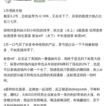
Cauch
，
南七第一深情
和
吴哲
觉得很赞
1 个月
后
Friedmann
楼主
2025年3月2日
2月理财月报
截至3.2号，总收益率为-0.16%，又在水下了。目前的股债大致占比
在三七开。
按绝对盈利由大到小到负的排序，依次是（水上）a股股基 信用债券
短债债券 恒生股基 黄金etf （水下）中长债债券 标普etf。
2月一口气买了好多奇奇怪怪的产品，算亏损占比一下子就麻烦很
多，不如直接排序了。
标普etf，在见证了美国的一番骚操作后，我终于是见到了标普大跌
了。标普etf的场内溢价率也从年前的8%降到了现在的2%了，也是