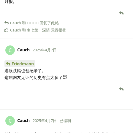
在这里纪念一下持仓etf的第一个涨停，今天标普etf的溢价率飙的真