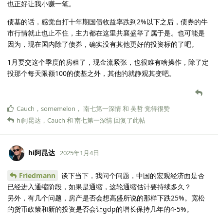
也正好让我小赚一笔。
债基的话，感觉自打十年期国债收益率跌到2%以下之后，债券的牛
市行情就止也止不住，主力都在这里共襄盛举了属于是。也可能是
因为，现在国内除了债券，确实没有其他更好的投资标的了吧。
1月要交这个季度的房租了，现金流紧张，也很难有啥操作，除了定
投那个每天限额100的债基之外，其他的就静观其变吧。
Cauch
，
somemelon
，
南七第一深情
和
吴哲
觉得很赞
hi阿昆达
，
Cauch
和
南七第一深情
回复了此帖
hi阿昆达
2025年1月4日
Friedmann
谈下当下，我问个问题，中国的宏观经济面是否
已经进入通缩阶段，如果是通缩，这轮通缩估计要持续多久？
另外，有几个问题，房产是否会想高盛所说的那样下跌25%。宽松
的货币政策和新的投资是否会让gdp的增长保持几年的4-5%。