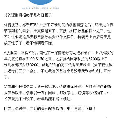
咱的理财月报终于是有饼图了。
标普股基，标普ETF在经历了好长时间的横盘震荡之后，终于是在春
节假期前的最后几天支棱起来了，直接占到了收益的四分之三。也
不知道假期这几天标普指数会变成什么样子。特朗普上台后属于是
放开性子了，看不懂啊看不懂。
A股股基，不得不说，南七第一深情老哥有两把刷子在，上证指数的
年前底还真在3100-3150之间，之后就给国家队拉到3200以上了，
到现在都没跌破3200。就是23号的高开低走有些难绷（为了套住散
户还专门开了个会）。不过我这股基这个月没享受到啥红利，可惜
了。
短债和中长债债基，放一起说吧，这俩难兄难弟，自打央行停止购
入债券以来，债市就一直在回调，都没停过，短债都跌成狗了，中
长债就更不用说了。看年后能不能止跌吧。
目前，先过年，二月的资产配置啥的，年后再说，下班！