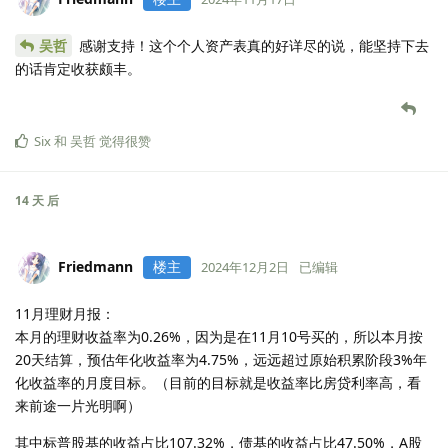
吴哲
感谢支持！这个个人资产表真的好详尽的说，能坚持下去
的话肯定收获颇丰。
Six
和
吴哲
觉得很赞
14 天
后
Friedmann
楼主
2024年12月2日
已编辑
11月理财月报：
本月的理财收益率为0.26%，因为是在11月10号买的，所以本月按
20天结算，预估年化收益率为4.75%，远远超过原始积累阶段3%年
化收益率的月度目标。（目前的目标就是收益率比房贷利率高，看
来前途一片光明啊）
其中标普股基的收益占比107.32%，债基的收益占比47.50%，A股