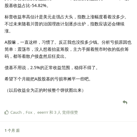
股基收益占比-54.82%。
标普收益率高估计是美元走强占大头，指数上涨幅度看着没多少。
不过未来随着川普的治国理政计划逐步出炉，指数应该还会继续
涨。
A股嘛，一直这样，习惯了。反正我也没投多少钱。分析亏损原因也
简单：震荡市，没人想着抬蓝筹股，主力手握着熊市时收的低价筹
码，都等着散户接盘然后狂卖出。
债基不用说，2.5%的正常收益范围，稳得不得了。
希望下个月能把A股股基的亏损率摊平一些吧。
（以后收益全为正的时候整个饼状图出来）
Cauch
，
Fox
，
eeerrr
和
3
人
觉得很赞
1 个月
后