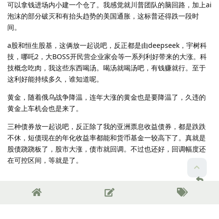
可以拿钱进场内小建一个仓了。我感觉就川普团队的脑回路，加上ai
泡沫的部分破灭和有抬头趋势的美国通胀，这标普还得跌一段时
间。
a股和恒生股基，这俩放一起说吧，反正都是由deepseek，宇树科
技，哪吒2，大BOSS开民营企业家会等一系列利好带来的大涨。科
技概念吃肉，我这些东西喝汤。喝汤就喝汤吧，有钱赚就行。至于
这利好能持续多久，谁知道呢。
黄金，随着俄乌战争降温，连年大涨的黄金也是要降温了，久违的
黄金上车机会也是来了。
三种债券放一起说吧，反正除了我的亚洲票息收益债券，都是跌跌
不休，短债现在的年化收益率都能和货币基金一较高下了。真就是
股债跷跷板了，股市大涨，债市就回调。不过也还好，回调幅度还
在可控区间，等就是了。
南七第一深情
觉得很赞