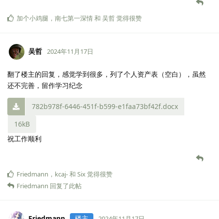
加个小鸡腿
，
南七第一深情
和
吴哲
觉得很赞
吴哲
2024年11月17日
翻了楼主的回复，感觉学到很多，列了个人资产表（空白），虽然
还不完善，留作学习纪念
782b978f-6446-451f-b599-e1faa73bf42f.docx
16kB
祝工作顺利
Friedmann
，
kcaj-
和
Six
觉得很赞
Friedmann
回复了此帖
Friedmann
楼主
2024年11月17日