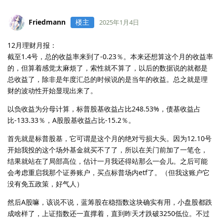
Friedmann
楼主
2025年1月4日
12月理财月报：
截至1.4号，总的收益率来到了-0.23％。本来还想算这个月的收益率
的，但算着感觉太麻烦了，索性就不算了，以后的数据说的就都是
总收益了，除非是年度汇总的时候说的是当年的收益。总之就是理
财的波动性开始显现出来了。
以负收益为分母计算，标普股基收益占比248.53%，债基收益占
比-133.33％，A股股基收益占比-15.2％。
首先就是标普股基，它可谓是这个月的绝对亏损大头。因为12.10号
开始我投的这个场外基金就买不了了，所以在关门前加了一笔仓，
结果就站在了局部高位，估计一月我还得站那么一会儿。之后可能
会考虑重启我那个证券账户，买点标普场内etf了。（但我这账户它
没有免五政策，好气人）
然后A股嘛，该说不说，蓝筹股在稳指数这块确实有用，小盘股都跌
成啥样了，上证指数还一直撑着，直到昨天才跌破3250低位。不过