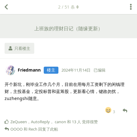
2
/
51
条
上班族的理财日记（随缘更新）
只看楼主
Friedmann
楼主
2024年11月14日
已编辑
开个新坑，刚毕业工作几个月，目前在用每月工资剩下的闲钱理
财，主投基金，定投标普和蓝筹股，更新看心情，键政勿扰，
zuzhengshi随意。
3
ZeQueen
，
AutoReply
，
canon
和
13
人
觉得很赞
OOOO
和
Rech
回复了此帖