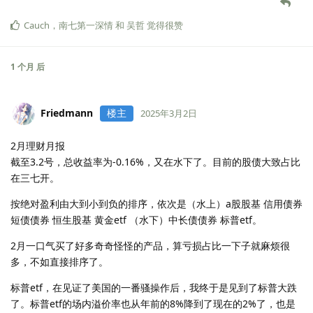
Cauch
，
南七第一深情
和
吴哲
觉得很赞
1 个月
后
Friedmann
楼主
2025年3月2日
2月理财月报
截至3.2号，总收益率为-0.16%，又在水下了。目前的股债大致占比
在三七开。
按绝对盈利由大到小到负的排序，依次是（水上）a股股基 信用债券
短债债券 恒生股基 黄金etf （水下）中长债债券 标普etf。
2月一口气买了好多奇奇怪怪的产品，算亏损占比一下子就麻烦很
多，不如直接排序了。
标普etf，在见证了美国的一番骚操作后，我终于是见到了标普大跌
了。标普etf的场内溢价率也从年前的8%降到了现在的2%了，也是