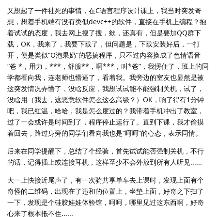
又想起了一件社死的事情，在C语言程序设计课上，我当时突发奇
想，想着手机端有没有类似devc++的软件，直接在手机上编程？抱
着试试的态度，我去网上搜了搜，欸，还真有，但是要加QQ群下
载，OK，我来了，我要下载了，但问题是，下载安装好后，一打
开，便是类似“O泡果奶”的恶搞程序，只不过内容换成了色情语音
“爸 *，用力，***，舒服**，啊***，叫*爸”，我愣住了，班上的同
学都看向我，连老师也懵逼了，看着我。我旁边的室友也显然是被
这突发情况弄懵了，没啥反应，我想试试能不能强制关机，试了，
没啥用（我去，这恶意软件怎么这么高级？）OK，响了得有1分钟
吧，我已红温，哈哈，我是怎么度过的？我带着手机冲出了教室，
过了一会或许是时间到了，程序停止运行了。直到下课，我才偷摸
着回去，路过身旁的同学们看向我也是“呵呵”的心态，表示同情。
后来在同学提醒下，总结了个经验，首先试试能否强制关机，不行
的话，记得插上或连接耳机，这样至少不会外放到所有人听见......
大一上快接近尾声了，有一次骑共享单车去上课时，发现上面有个
奇怪的二维码，出现在了违和的位置上，坐垫上面，好奇之下扫了
一下，发现是个硅胶娃娃体验馆，呵呵，哪里见过这东西啊，好奇
心来了根本抵不住......