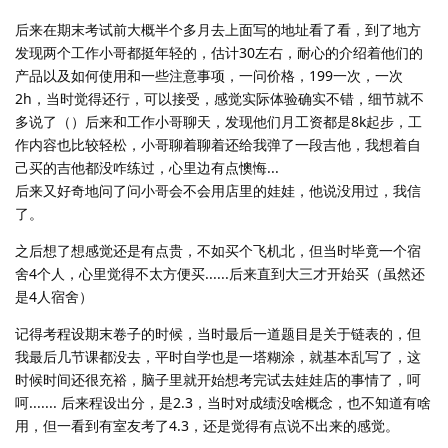
后来在期末考试前大概半个多月去上面写的地址看了看，到了地方
发现两个工作小哥都挺年轻的，估计30左右，耐心的介绍着他们的
产品以及如何使用和一些注意事项，一问价格，199一次，一次
2h，当时觉得还行，可以接受，感觉实际体验确实不错，细节就不
多说了（）后来和工作小哥聊天，发现他们月工资都是8k起步，工
作内容也比较轻松，小哥聊着聊着还给我弹了一段吉他，我想着自
己买的吉他都没咋练过，心里边有点懊悔...
后来又好奇地问了问小哥会不会用店里的娃娃，他说没用过，我信
了。
之后想了想感觉还是有点贵，不如买个飞机北，但当时毕竟一个宿
舍4个人，心里觉得不太方便买......后来直到大三才开始买（虽然还
是4人宿舍）
记得考程设期末卷子的时候，当时最后一道题目是关于链表的，但
我最后几节课都没去，平时自学也是一塔糊涂，就基本乱写了，这
时候时间还很充裕，脑子里就开始想考完试去娃娃店的事情了，呵
呵....... 后来程设出分，是2.3，当时对成绩没啥概念，也不知道有啥
用，但一看到有室友考了4.3，还是觉得有点说不出来的感觉。