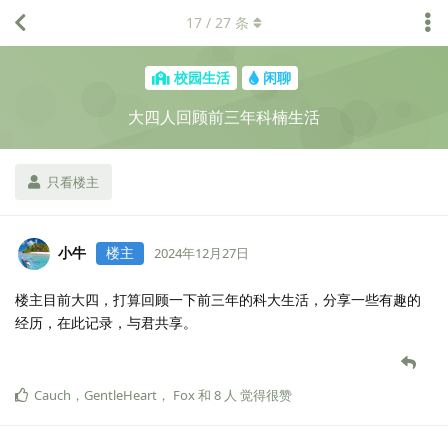
17
/
27
条
校园生活
闲聊
大四人回顾前三年科楠生活
只看楼主
小牛
楼主
2024年12月27日
楼主目前大四，打算回顾一下前三年的科大生活，分享一些有趣的
经历，在此记录，与君共享。
Cauch
，
GentleHeart
，
Fox
和
8
人
觉得很赞