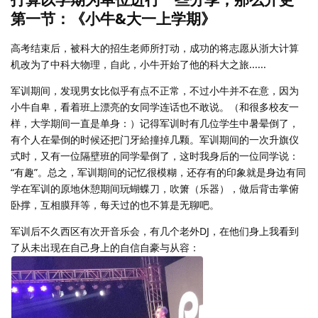
第一节：《小牛&大一上学期》
高考结束后，被科大的招生老师所打动，成功的将志愿从浙大计算
机改为了中科大物理，自此，小牛开始了他的科大之旅......
军训期间，发现男女比似乎有点不正常，不过小牛并不在意，因为
小牛自卑，看着班上漂亮的女同学连话也不敢说。（和很多校友一
样，大学期间一直是单身：）记得军训时有几位学生中暑晕倒了，
有个人在晕倒的时候还把门牙給撞掉几颗。军训期间的一次升旗仪
式时，又有一位隔壁班的同学晕倒了，这时我身后的一位同学说：
“有趣”。总之，军训期间的记忆很模糊，还存有的印象就是身边有同
学在军训的原地休憩期间玩蝴蝶刀，吹箫（乐器），做后背击掌俯
卧撑，互相膜拜等，每天过的也不算是无聊吧。
军训后不久西区有次开音乐会，有几个老外DJ，在他们身上我看到
了从未出现在自己身上的自信自豪与从容：