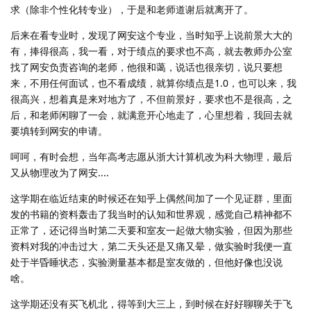
求（除非个性化转专业），于是和老师道谢后就离开了。
后来在看专业时，发现了网安这个专业，当时知乎上说前景大大的
有，捧得很高，我一看，对于绩点的要求也不高，就去教师办公室
找了网安负责咨询的老师，他很和蔼，说话也很亲切，说只要想
来，不用任何面试，也不看成绩，就算你绩点是1.0，也可以来，我
很高兴，想着真是来对地方了，不但前景好，要求也不是很高，之
后，和老师闲聊了一会，就满意开心地走了，心里想着，我回去就
要填转到网安的申请。
呵呵，有时会想，当年高考志愿从浙大计算机改为科大物理，最后
又从物理改为了网安....
这学期在临近结束的时候还在知乎上偶然间加了一个见证群，里面
发的书籍的资料轰击了我当时的认知和世界观，感觉自己精神都不
正常了，还记得当时第二天要和室友一起做大物实验，但因为那些
资料对我的冲击过大，第二天头还是又痛又晕，做实验时我便一直
处于半昏睡状态，实验测量基本都是室友做的，但他好像也没说
啥。
这学期还没有买飞机北，得等到大三上，到时候在好好聊聊关于飞