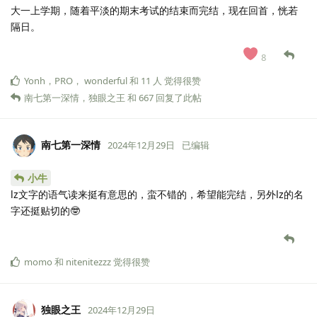
大一上学期，随着平淡的期末考试的结束而完结，现在回首，恍若
隔日。
8
Yonh
，
PRO
，
wonderful
和
11
人
觉得很赞
南七第一深情
，
独眼之王
和
667
回复了此帖
南七第一深情
2024年12月29日
已编辑
小牛
lz文字的语气读来挺有意思的，蛮不错的，希望能完结，另外lz的名
字还挺贴切的🤓
momo
和
nitenitezzz
觉得很赞
独眼之王
2024年12月29日