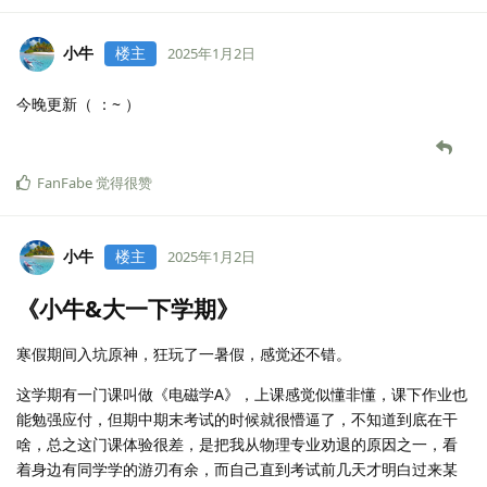
小牛
楼主
2025年1月2日
今晚更新（ ：~ ）
FanFabe
觉得很赞
小牛
楼主
2025年1月2日
《小牛&大一下学期》
寒假期间入坑原神，狂玩了一暑假，感觉还不错。
这学期有一门课叫做《电磁学A》，上课感觉似懂非懂，课下作业也
能勉强应付，但期中期末考试的时候就很懵逼了，不知道到底在干
啥，总之这门课体验很差，是把我从物理专业劝退的原因之一，看
着身边有同学学的游刃有余，而自己直到考试前几天才明白过来某