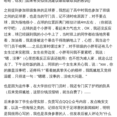
哈哈，馆友门如果有类似情况建议吸取吸取我的教训()
之前提到参加班级集体的足球赛，我想起了高中时我也参加了班级
之间的足球赛，也是当的守门员，记不清时啥原因了，对手要点
球，因为场地很小，点球的位置距离门框估计就4m左右，（你就说
咋守吧），点球的是个小胖哥，看起来力气也大，OK，我还没反应
过来，球已经踢到我的小小牛上了，当时班上的同学都在场地旁看
着，加油着，我直接被这个暴击干得跪躺地上了，心想，我当这个
守门员干啥啊......之后总算时缓过来了，对手班级的小胖哥还有几个
女生过来安慰我，女生在旁边笑，小胖哥问我不要紧吧，我说：
“嗯，没事”（心里想着反正应该还能用）也不想为难人家，就这么过
去了。下午去吃饭的路上，同班的一个女生来关心我，说：“xxx，你
的膝盖没事吧，还疼吗？”看着她真挚关心的模样，我既尴尬又觉得
温暖，只得道一句：“嗯嗯，没事的，没啥大问题。”
也是因为这件事，在大学担任守门员时，我还专门买了护裆的防具
（后来觉得尴尬，这部分钱没报销，就当自费了）......
后来参加了学生会理实部，负责写点QQ公众号内容，发点晚安文
案，以及一些海报之类的。记得在写关于足球赛的新闻稿时，明明
是我很用心写的，我也是亲身参赛的人，但发表后被人评论为“什么