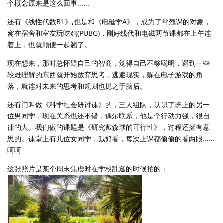
个概念原来是这么回事......
还有《线性代数B1》,也是和《电磁学A》，成为了常翘课的对象，
窝在宿舍和室友玩吃鸡(PUBG)，刚好线代和电磁两节课都在上午连
着上，也就顺便一起翘了。
现在想来，那时总怀疑自己的智商，觉得自己不够聪明，遇到一些
较难理解的东西就开始放弃思考，逃避现实，躲在电子游戏的角
落，就连对未来的思考和规划也抛之于脑后。
还有门叫做《科学社会研讨课》的，三人组队，认识了班上的另一
位男同学，现在关系也还不错，偶尔联系，他是个行动力强，很自
律的人。我们做的课题是《研究戴森球的可行性》，过程还挺有意
思的。课堂上有几位女同学，贼好看，每次上课都偷偷的看两眼......
呵呵
这张照片是某个周末焦虑时在学校乱逛的时候拍的：