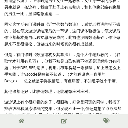
知道怎么游了，上课时是男生女生一起教学，女生穿一体的泳衣，
男生就穿一条泳裤，我由于肚子上有点赘肉，和其他腹部略有腹肌
的男生一比，显得略微尴尬......
网安这学期有门课叫做《近世代数与数论》，感觉老师讲的挺不错
的，就在每次游泳课结束后的一节课，这门课体验极佳，每次课后
作业都基本是自己独立思考完成的，此前也没啥数论基础，作业做
起来不是很轻松，但做出来的时候真的很有成就感。
但是，有门课叫《数据结构及其算法》，是个大牛老师教的，（谷
歌学术引用有几万），但我不知是自己智商不够还是理解能力有问
题，对于DFS,BFS,递归，树那几节学得是一塌糊涂，加上没怎么上
手实践，连vscode是啥都不知道，（之前程设也一直用的
Dev_c）....总之就是学得很懵逼，有点痛苦，不知道学这个干嘛。
其他课都还好，比较偏数理，还能稍微应对应对。
游泳课上有个很好看的妹子，很眼熟，好像是同班的同学，我找了
找班级群和游泳课群的交集，但发现不止一个,但还是想了点办法加
上了QQ，聊了一阵子，但 也就仅限于聊天了（后来因为一些事情，
在大二下的时候就在没联系了，到时候会提及一下）......