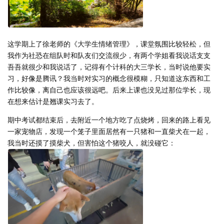
这学期上了徐老师的《大学生情绪管理》，课堂氛围比较轻松，但
我作为社恐在组队时和队友们交流很少，有两个学姐看我说话支支
吾吾就很少和我说话了，记得有个计科的大三学长，当时说他要实
习，好像是腾讯？我当时对实习的概念很模糊，只知道这东西和工
作比较像，离自己也应该很远吧。后来上课也没见过那位学长，现
在想来估计是翘课实习去了。
期中考试都结束后，去附近一个地方吃了点烧烤，回来的路上看见
一家宠物店，发现一个笼子里面居然有一只猪和一直柴犬在一起，
我当时还摸了摸柴犬，但害怕这个猪咬人，就没碰它：