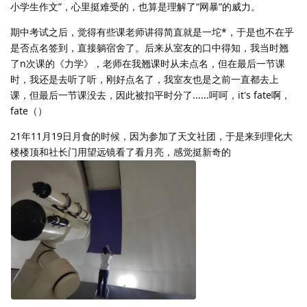
小学生作文”，心里挺难受的，也算是理解了“网暴”的威力。
期中考试之后，觉得有些课老师讲得简直就是一坨*，于是也不在乎
是否点名签到，直接躺宿舍了。后来从室友的口中得知，我当时翘
了n次课的《力学》，老师在我翘课时从未点名，但在最后一节课
时，我还是去听了听，刚好点名了，我室友也是之前一直都去上
课，但最后一节课没去，因此被扣平时分了......呵呵，it's fate啊，
fate（）
21年11月19日月食的时候，因为参加了天文社团，于是来到理化大
楼楼顶和社长门用望远镜看了看月亮，感觉挺新奇的