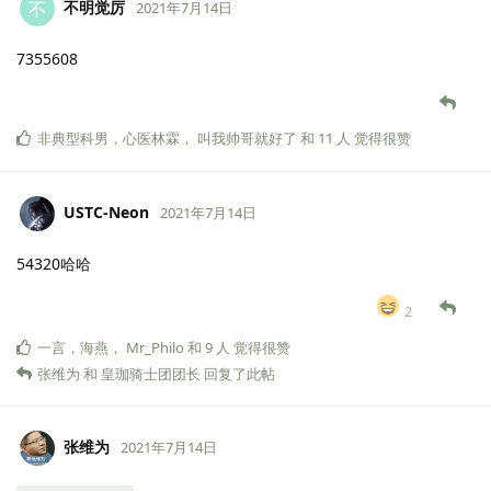
不明觉厉
不
2021年7月14日
7355608
非典型科男
，
心医林霖
，
叫我帅哥就好了
和
11
人
觉得很赞
USTC-Neon
2021年7月14日
54320哈哈
2
一言
，
海燕
，
Mr_Philo
和
9
人
觉得很赞
张维为
和
皇珈骑士团团长
回复了此帖
张维为
2021年7月14日