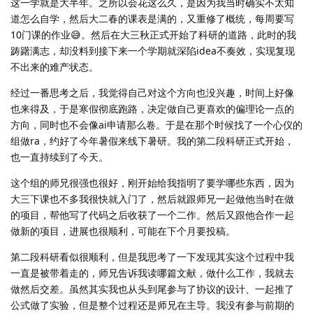
这一学就是大半年。之所以会花这么久，是因为我当时确实不太知
道怎么自学，然后大二春的课表是满的，又重修了概统，每周要写
10门课的作业😅。然后在大三秋正式开始了科研的道路，此时的我
踌躇满志，却没料到接下来一个学期就深陷idea不奏效，实现复现
不出来的难产状态。
经过一番思考之后，我觉得自己对这个方向也没兴趣，时间上好像
也来得及，于是寒假彻底跑路，决定做自己更喜欢的偏理论一点的
方向，同时也不会像ai申请那么卷。于是在那个时候找了一个心仪的
组做ra，约好了今年暑假来线下暑研。我的第二段科研正式开始，
也一直持续到了今天。
这个组的师兄很强也很好，刚开始给我指明了要学哪些东西，因为
大三下课也不多我很快就入门了，然后就跟师兄一起做他当时在做
的项目，帮他写了代码之后收获了一个二作。然后又跟他合作一起
做新的项目，进展也很顺利，可能在下个月要投稿。
第二段科研看似很顺利，但是我思考了一下发现其实这个过程中我
一直是被带着走的，师兄告诉我读哪篇文献，做什么工作，我就去
做然后交差。虽然其实我也从头到尾参与了协议的设计、一起推了
公式做了实验，但是整个过程还是师兄在主导。我没有参与前期的