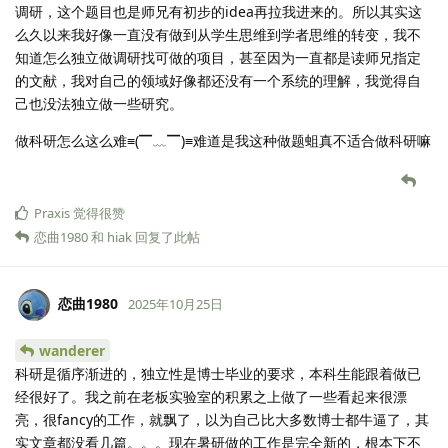
调研，这个题目也是师兄有初步的idea再拉我进来的。所以其实这
么久以来我好像一直没有做到从学生思维到学者思维的转变，我不
知道怎么独立做调研找可做的项目，甚至因为一直都是读师兄指定
的文献，我对自己的领域好像都还没有一个系统的理解，我觉得自
己也没法独立做一些研究。
做科研怎么这么难≡(▔﹏▔)≡难道是我这种做题蛆真不适合做科研嘛
Praxis
觉得很赞
恋曲1980
和
hiak
回复了此帖
恋曲1980
2025年10月25日
wanderer
科研是循序渐进的，独立性是博士毕业的要求，本科生能跟着做已
经很好了。我之前在老板实验室的积累之上做了一些看起来很漂
亮，很fancy的工作，就飘了，以为自己比大多数博士都牛逼了，其
实文章都没看几篇。。。现在暑研做的工作是完全新的，根本下不