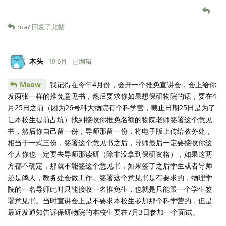
rua?
回复了此帖
木头
19 6月
已编辑
Meow_
我记得在今年4月份，会开一个推免宣讲会，会上给你
发两张一样的推免意见书，然后要求你如果想保研物院的话，要在4
月25日之前（因为26号科大物院有个科学营，截止日期25日是为了
让本校生提前占坑）找到接收你推免名额的物院老师签署这个意见
书，然后你自己留一份，导师那留一份，将电子版上传给教务处，
相当于一式三份，签署这个意见书之后，导师最后一定要接收你这
个人你也一定要去导师那读研（除非没拿到保研资格），如果这两
方都不确定，那就不能签这个意见书，如果签了之后学生或者导师
还是鸽人，教务处会做工作。签署这个意见书是有要求的，物理学
院的一名导师此时只能接收一名推免生，也就是只能跟一个学生签
署意见书。当时宣讲会上是不要求本校生参加那个科学营的，但是
最近发通知告诉保研物院的本校生要在7月3日参加一个面试。