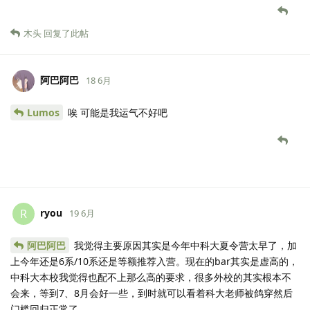
木头
回复了此帖
阿巴阿巴
18 6月
Lumos
唉 可能是我运气不好吧
ryou
R
19 6月
阿巴阿巴
我觉得主要原因其实是今年中科大夏令营太早了，加
上今年还是6系/10系还是等额推荐入营。现在的bar其实是虚高的，
中科大本校我觉得也配不上那么高的要求，很多外校的其实根本不
会来，等到7、8月会好一些，到时就可以看着科大老师被鸽穿然后
门槛回归正常了