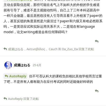
主动去获取信息呢，那些可能在名气上不如科大的外校的学生难道
就有引导了，难道不是主观能动性吗，自己上了三年本科还跟高中
一样只会做题，最后居然怨没有人引导而且看不上外校发了paper的
人，甚至反驳的角度居然是六级没过？paper和六级又有啥必然联系
吗，一是英语应试和实际运用关系不大，二是现在有language
model，论文writing难道会有任何障碍吗？
成瀬はねる
，
Ακτινοβόλος
，
Cauch
和
Da_Zuo_Da
回复了此帖
成瀬はねる
25 6月
AutoReply
但不可否认科大的课程负担相比其他学校而言过重
了吧，不是所有人都有能力在应付考试的同时还能做好科研的
AutoReply
回复了此帖