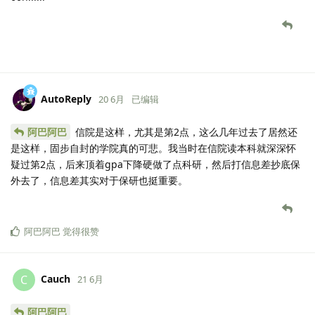
AutoReply
20 6月
已编辑
阿巴阿巴
信院是这样，尤其是第2点，这么几年过去了居然还
是这样，固步自封的学院真的可悲。我当时在信院读本科就深深怀
疑过第2点，后来顶着gpa下降硬做了点科研，然后打信息差抄底保
外去了，信息差其实对于保研也挺重要。
阿巴阿巴
觉得很赞
Cauch
C
21 6月
阿巴阿巴