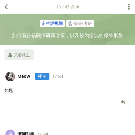
18
/
45
条
生涯规划
保研/考研
如何看待信院保研新政策，以及较为惨淡的保外形势
只看楼主
Meow_
楼主
17 6月
如题
潇湘别秦
潇
17 6月