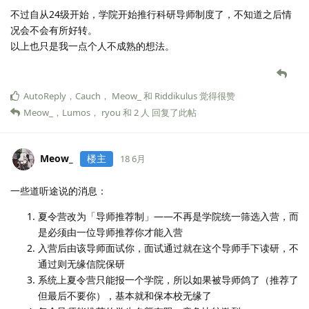
不过自从24级开始，学院开始推行科研导师制度了，不知道之后情
况会不会有所好转。
以上也只是我一点个人不成熟的想法。
AutoReply
，
Cauch
，
Meow_
和
Riddikulus
觉得很赞
Meow_
，
Lumos
，
ryou
和
2
人
回复了此帖
Meow_
楼主
18 6月
一些道听途说的消息：
夏令营改为「导师推荐制」——不再是学院统一筛选入营，而
是必须由一位导师推荐你才能入营
入营后由该导师面试你，面试通过就在这个导师手下读研，不
通过则无缘信院保研
系统上夏令营只能报一个学院，所以如果被导师鸽了（推荐了
但最后不要你），基本就和保本校无缘了