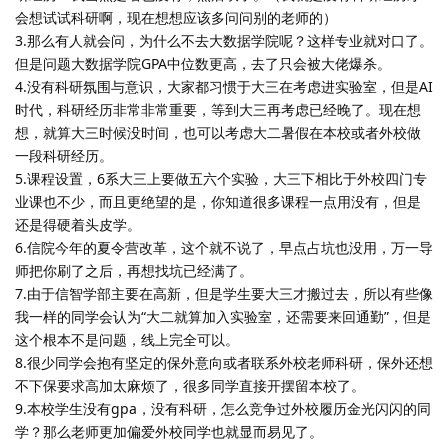
会想试试科研啊，现在想想应该多问问别的老师的）
3.那么有人就会问，为什么不去大数据学院呢？这样专业就对口了。
但是问题大数据学院GPA中位数更高，去了只会被大佬爆杀。
4.没有科研氛围与意识，大家都习惯于大三在考虑进实验室，但是AI
时代，科研经历非常非常重要，等到大三再考虑已经晚了。现在想
想，就算大三时候没时间，也可以考虑大二暑假在本校或者外校做
一段科研经历。
5.课程设置，6系大三上要做五六个实验，大三下相比于外校四门专
业课也不少，而且更绝望的是，你知道很多课程一点用没有，但是
还是得硬着头皮学。
6.信院今年的夏令营改革，这个就不说了，早点占坑也没用，万一导
师把你刷了之后，再想找坑已经满了。
7.由于信智学部主要在高新，但是学生要大三才搬过去，所以有些像
我一样的同学会认为“大二就算加入实验室，还需要来回通勤”，但是
这个根本不是问题，线上完全可以。
8.很少同学会抱有坚定的保外意向或者联系外校老师科研，保外还想
不下保要求高加太麻烦了，很多同学直接开摆留本校了。
9.本校学生没有gpa，没有科研，怎么竞争过外校履历金光闪闪的同
学？那么老师更加偏爱外校同学也就显而易见了。