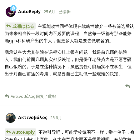
AutoReply
25 6月
已编辑
成瀬はねる
主观能动性同样体现在战略性放弃一些被筛选后认
为未来相当长一段时间内不必要的课程。当然每一级都有那些能兼
顾gpa和科研产出的牛人，但更多人就是要去做取舍的。
我承认科大尤其信院在课程安排上很有问题，我是前几届的信院
人，我们们前面几届其实都反映过，但是保守老登势力是不愿意砸
自己饭碗的。于是在这种情况下，虽然责任可能确实不在学生，但
出于对自己前途的考虑，就是要自己主动做一些艰难的决定。
Ακτινοβόλος
回复了此帖
Ακτινοβόλος
25 6月
AutoReply
不说引导吧，可能学校氛围不一样，举个例子，身
边有多少人去打比赛的，科大在竞赛方面不是很重视吧，有的学校