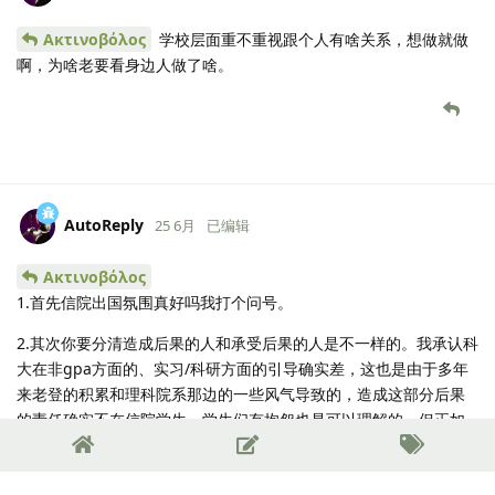
Ακτινοβόλος
学校层面重不重视跟个人有啥关系，想做就做
啊，为啥老要看身边人做了啥。
AutoReply
25 6月
已编辑
Ακτινοβόλος
1.首先信院出国氛围真好吗我打个问号。
2.其次你要分清造成后果的人和承受后果的人是不一样的。我承认科
大在非gpa方面的、实习/科研方面的引导确实差，这也是由于多年
来老登的积累和理科院系那边的一些风气导致的，造成这部分后果
的责任确实不在信院学生，学生们有抱怨也是可以理解的。但正如
我前面所说，我们前几届信院人已经反映了太多次了，同时也间接
验证了信院不知变革的抱残守缺心态，也导致近年被AIDS等新兴院