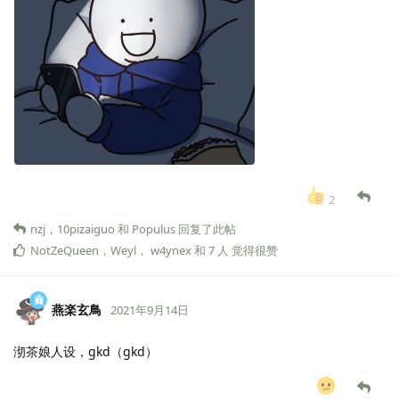
2
nzj
，
10pizaiguo
和
Populus
回复了此帖
NotZeQueen
，
Weyl
，
w4ynex
和
7
人
觉得很赞
燕楽玄鳥
2021年9月14日
沏茶娘人设，gkd（gkd）