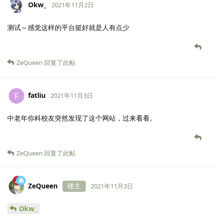
Okw_
2021年11月2日
测试～感觉这样的平台挺好就是人有点少
ZeQueen
回复了此帖
fatliu
F
2021年11月3日
中老年你科校友突然发现了这个网站，过来看看。
ZeQueen
回复了此帖
ZeQueen
楼主
2021年11月3日
Okw_