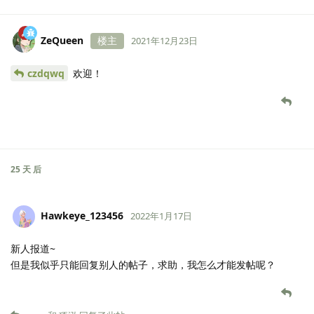
ZeQueen
楼主
2021年12月23日
czdqwq
欢迎！
25 天
后
Hawkeye_123456
2022年1月17日
新人报道~
但是我似乎只能回复别人的帖子，求助，我怎么才能发帖呢？