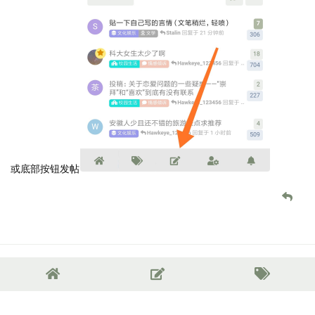
或底部按钮发帖
项泓
2022年1月17日
Hawkeye_123456
网页版左边栏最顶端
发布主题