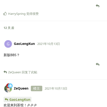
HarrySpring
觉得很赞
12 天
后
GaoLengKun
G
2021年10月13日
新版BBS？
ZeQueen
回复了此帖
ZeQueen
楼主
2021年10月13日
GaoLengKun
欢迎来到茶馆！🎉🎉🎉