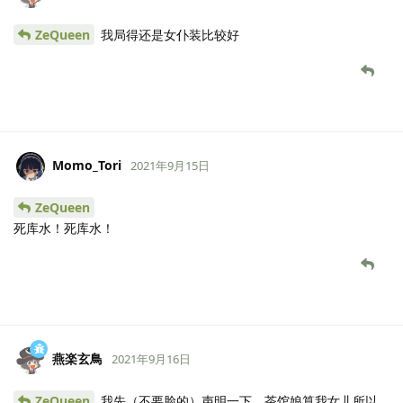
ZeQueen
我局得还是女仆装比较好
Momo_Tori
2021年9月15日
ZeQueen
死库水！死库水！
燕楽玄鳥
2021年9月16日
ZeQueen
我先（不要脸的）声明一下，茶馆娘算我女儿所以