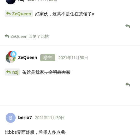
ZeQueen
好家伙，这莫不是住在茶馆了x
ZeQueen
回复了此帖
ZeQueen
楼主
2021年11月30日
nzj
茶馆是我家
，文明靠大家
berio7
B
2021年11月30日
比bbs界面舒服，希望人多点😂