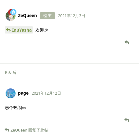
ZeQueen
楼主
2021年12月3日
InuYasha
欢迎🎉
9 天
后
page
2021年12月12日
凑个热闹👀
ZeQueen
回复了此帖