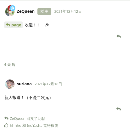
ZeQueen
楼主
2021年12月12日
page
欢迎！！！🎉
6 天
后
suriana
2021年12月18日
新人报道！（不是二次元）
ZeQueen
回复了此帖
hhhhe
和
InuYasha
觉得很赞