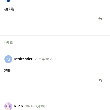
混眼熟
4 天
后
Mtdtender
M
2021年9月29日
好耶
klion
2021年9月30日