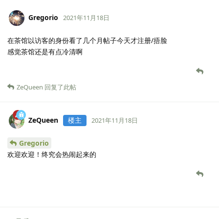
Gregorio
2021年11月18日
在茶馆以访客的身份看了几个月帖子今天才注册/捂脸
感觉茶馆还是有点冷清啊
ZeQueen
回复了此帖
ZeQueen
楼主
2021年11月18日
Gregorio
欢迎欢迎！终究会热闹起来的