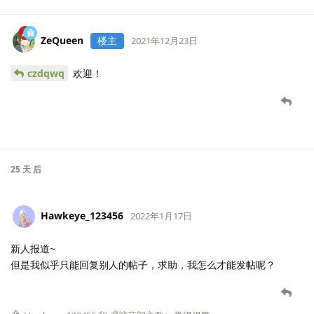
ZeQueen
楼主
2021年12月23日
czdqwq
欢迎！
25 天
后
Hawkeye_123456
2022年1月17日
新人报道~
但是我似乎只能回复别人的帖子，求助，我怎么才能发帖呢？