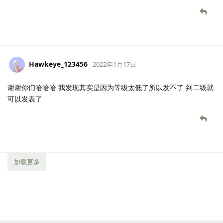
Hawkeye_123456
2022年1月17日
谢谢你们哈哈哈 我发现其实是因为等级太低了所以发不了 到二级就
可以发表了
加载更多