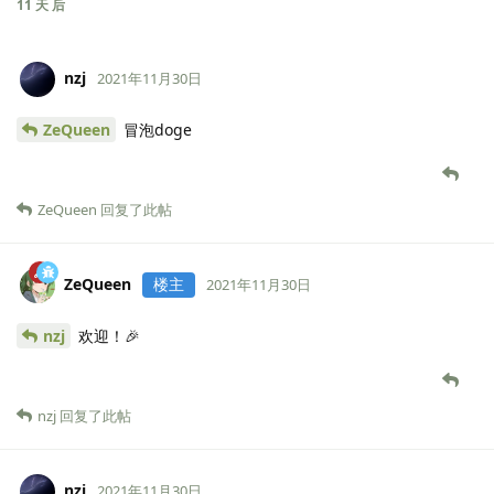
11 天
后
nzj
2021年11月30日
ZeQueen
冒泡doge
ZeQueen
回复了此帖
ZeQueen
楼主
2021年11月30日
nzj
欢迎！🎉
nzj
回复了此帖
nzj
2021年11月30日