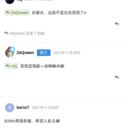
ZeQueen
好家伙，这莫不是住在茶馆了x
ZeQueen
回复了此帖
ZeQueen
楼主
2021年11月30日
nzj
茶馆是我家
，文明靠大家
berio7
B
2021年11月30日
比bbs界面舒服，希望人多点😂