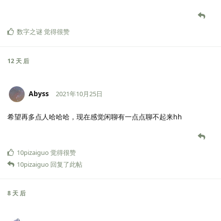
数字之谜
觉得很赞
12 天
后
Abyss
2021年10月25日
希望再多点人哈哈哈，现在感觉闲聊有一点点聊不起来hh
10pizaiguo
觉得很赞
10pizaiguo
回复了此帖
8 天
后