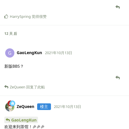
HarrySpring
觉得很赞
12 天
后
GaoLengKun
G
2021年10月13日
新版BBS？
ZeQueen
回复了此帖
ZeQueen
楼主
2021年10月13日
GaoLengKun
欢迎来到茶馆！🎉🎉🎉