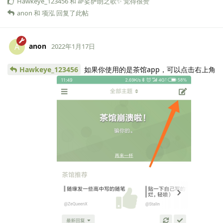
Hawkeye_123456
和
🌈娑萨朗之歌✨
觉得很赞
anon
和
项泓
回复了此帖
anon
A
2022年1月17日
Hawkeye_123456
如果你使用的是茶馆app，可以点击右上角