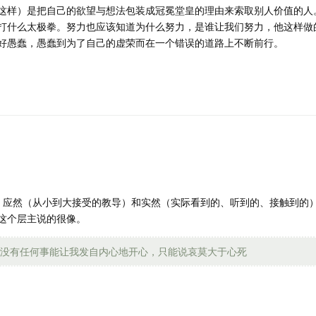
这样）是把自己的欲望与想法包装成冠冕堂皇的理由来索取别人价值的人
打什么太极拳。努力也应该知道为什么努力，是谁让我们努力，他这样做
好愚蠢，愚蠢到为了自己的虚荣而在一个错误的道路上不断前行。
。应然（从小到大接受的教导）和实然（实际看到的、听到的、接触到的
这个层主说的很像。
没有任何事能让我发自内心地开心，只能说哀莫大于心死