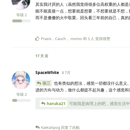
其实我讨厌的人（虽然我觉得很多位高权重的人都是
能不能直接一点，想要就是想要，不想要就是不想，
等级
2
而不是傻傻的火中取栗。回头看三年前的自己，真的
Praxis
，
Cauch
，
momo
和
3
人
觉得很赞
17 天
后
SpaceWhite
8 7月
张三
也有类似的想法，感觉一切都没什么意义
进的方向与动力，做什么都提不起兴趣，这个感觉和
等级
2
haruka21
可能我是病理上的吧，感觉生活中
KaetaXpog
回复了此帖