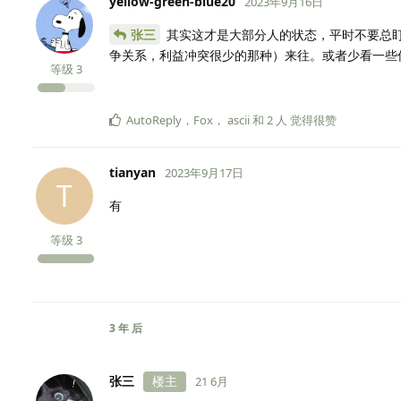
yellow-green-blue20
2023年9月16日
张三
其实这才是大部分人的状态，平时不要总
争关系，利益冲突很少的那种）来往。或者少看一些
等级
3
AutoReply
，
Fox
，
ascii
和
2
人
觉得很赞
tianyan
2023年9月17日
T
有
等级
3
3 年
后
张三
楼主
21 6月