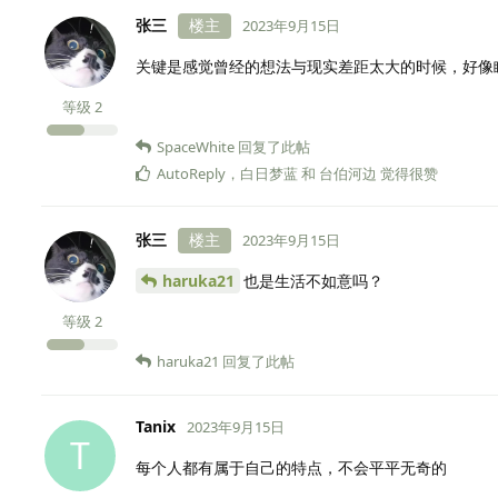
张三
楼主
2023年9月15日
关键是感觉曾经的想法与现实差距太大的时候，好像
等级
2
SpaceWhite
回复了此帖
AutoReply
，
白日梦蓝
和
台伯河边
觉得很赞
张三
楼主
2023年9月15日
haruka21
也是生活不如意吗？
等级
2
haruka21
回复了此帖
Tanix
2023年9月15日
T
每个人都有属于自己的特点，不会平平无奇的