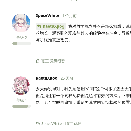
SpaceWhite
1 个月前
KaetaXpog
我对哲学概念并不是那么熟悉，说
的增长，观察到的现实与过去的经验存在冲突，导致
等级
2
与听很难真正改变。
张三
觉得很赞
KaetaXpog
25 天前
太太你说得对，我先前使用“许可”这个词步子迈太大
但是我还有一个同样免费但是也许有效的方法，它来
等级
1
然、无可辩驳的事情，重新将其放回到待检验的位置
SpaceWhite
回复了此帖