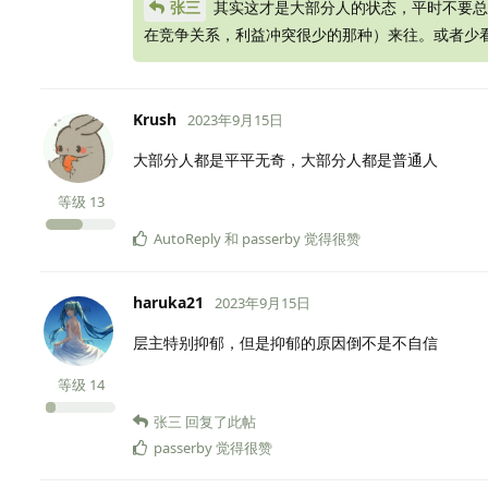
张三
其实这才是大部分人的状态，平时不要总
在竞争关系，利益冲突很少的那种）来往。或者少
Krush
2023年9月15日
大部分人都是平平无奇，大部分人都是普通人
等级
13
AutoReply
和
passerby
觉得很赞
haruka21
2023年9月15日
层主特别抑郁，但是抑郁的原因倒不是不自信
等级
14
张三
回复了此帖
passerby
觉得很赞