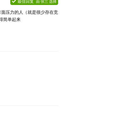
最佳回复
由
张三
选择
方面压力的人（就是很少存在竞
得简单起来