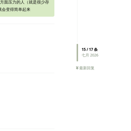
方面压力的人（就是很少存
就会变得简单起来
15
/
17
条
七月 2026
0
条未读
最新回复