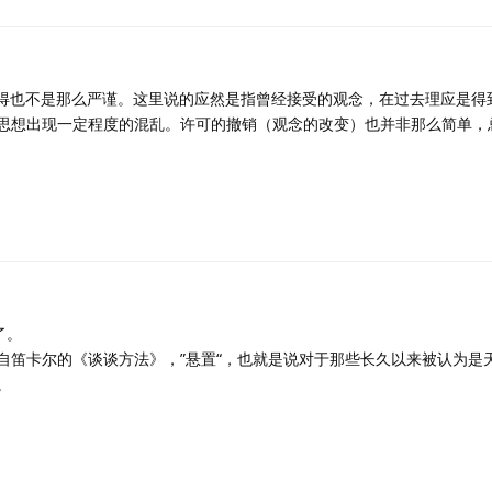
得也不是那么严谨。这里说的应然是指曾经接受的观念，在过去理应是得
思想出现一定程度的混乱。许可的撤销（观念的改变）也并非那么简单，
了。
自笛卡尔的《谈谈方法》，”悬置“，也就是说对于那些长久以来被认为是
。