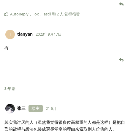
AutoReply
，
Fox
，
ascii
和
2
人
觉得很赞
tianyan
T
2023年9月17日
有
3 年
后
张三
楼主
21 6月
其实我讨厌的人（虽然我觉得很多位高权重的人都是这样）是把自
己的欲望与想法包装成冠冕堂皇的理由来索取别人价值的人。