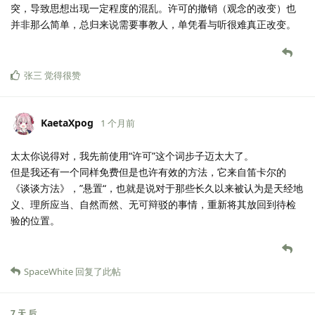
突，导致思想出现一定程度的混乱。许可的撤销（观念的改变）也
并非那么简单，总归来说需要事教人，单凭看与听很难真正改变。
张三
觉得很赞
KaetaXpog
1 个月前
太太你说得对，我先前使用“许可”这个词步子迈太大了。
但是我还有一个同样免费但是也许有效的方法，它来自笛卡尔的
《谈谈方法》，”悬置“，也就是说对于那些长久以来被认为是天经地
义、理所应当、自然而然、无可辩驳的事情，重新将其放回到待检
验的位置。
SpaceWhite
回复了此帖
7 天
后