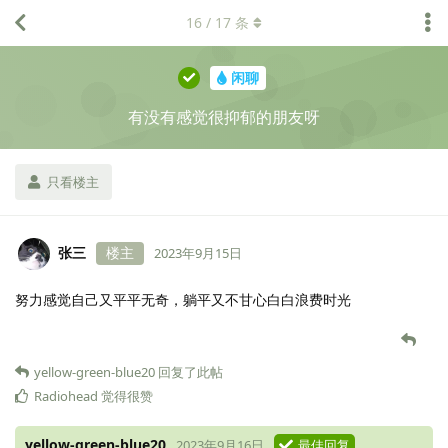
16
/
17
条
闲聊
有没有感觉很抑郁的朋友呀
只看楼主
张三
楼主
2023年9月15日
努力感觉自己又平平无奇，躺平又不甘心白白浪费时光
yellow-green-blue20
回复了此帖
Radiohead
觉得很赞
yellow-green-blue20
2023年9月16日
最佳回复