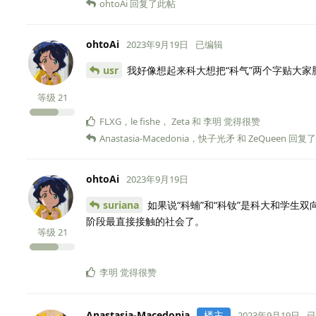
ohtoAi
回复了此帖
ohtoAi
2023年9月19日
已编辑
usr
我好像想起来科大想把“科气”两个字贴大家
等级
21
FLXG
，
le fishe
，
Zeta
和
李明
觉得很赞
Anastasia-Macedonia
，
快子光矛
和
ZeQueen
回复了
ohtoAi
2023年9月19日
suriana
如果说“科蝻”和“科钕”是科大和学生
阶段最直接接触的社会了。
等级
21
李明
觉得很赞
Anastasia-Macedonia
楼主
2023年9月19日
已