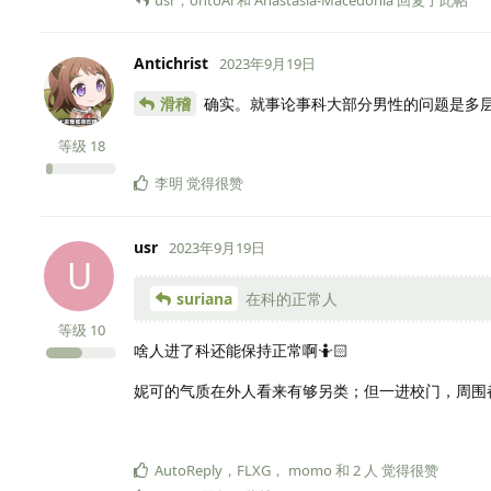
Antichrist
2023年9月19日
滑稽
确实。就事论事科大部分男性的问题是多
等级
18
李明
觉得很赞
usr
2023年9月19日
U
suriana
在科的正常人
等级
10
啥人进了科还能保持正常啊🤷🏻
妮可的气质在外人看来有够另类；但一进校门，周围都是
AutoReply
，
FLXG
，
momo
和
2
人
觉得很赞