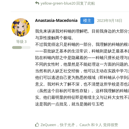
yellow-green-blue20
回复了此帖
Anastasia-Macedonia
楼主
2023年9月18日
我先来谈谈我对科蝻的理解吧。目前我身边的大部分
与异性接触两个极端。
等级
3
不过我觉得这只是科蝻的一部分。我理解的科蝻的根
——苕批缺乏基本的生活常识，科蝻则是缺乏最基本
陷在科蝻内部之中是隐藏着的——科蝻只擅长处理与
不同的女性时，他显然是不能处理这一方面的问题的
当然有的人缺乏社交经验，他可以主动在实践中学习
他们可以逃进自己更为熟悉的领域（即科蝻从小学到
意义。我对科大了解不深，也不清楚这所学校是否也
（虽然这个目标的可靠性存疑）。这样我理解的科蝻
实。他们最明显的特征即是唯绩主义与让科大女性不
这是我的一点拙见，就当是抛砖引玉吧
ZeQueen
，
快子光矛
，
Cauch
和
9
人
觉得很赞