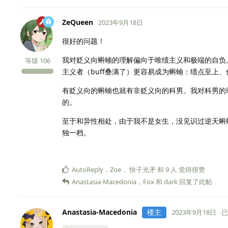
ZeQueen
2023年9月18日
很好的问题！
我对贬义向蝌蝻的理解偏向于唯绩主义和极端的自负
等级
106
主义者（buff叠满了）更容易成为蝌蝻：绩点至上
有贬义向的蝌蝻也就有非贬义向的科男。我对科男的
的。
至于和异性相处，由于我不是女生，没见识过逆天蝌蝻
独一档。
AutoReply
，
Zoe
，
快子光矛
和
9
人
觉得很赞
Anastasia-Macedonia
，
Fox
和
dark
回复了此帖
Anastasia-Macedonia
楼主
2023年9月18日
已