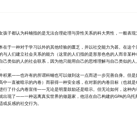
女孩子都认为科蝻指的是无法合理处理与异性关系的科大男性，一般表现
本在于一种对于学习以外的其他经验的匮乏，并以社交能力为甚。在这个
的与人们建立社会关系的能力（这里的人们指的是形形色色的人而非某种
自己类似的人的社会联系，因为他只能用自己的思维理解与自己类似的人
。
并积累——也许有的所谓科蝻也可以做到这一点而进一步完善自身。但是
高中一直被暗示的内卷）而获得一种安全感，在对新的内卷目标（也就是G
进行了什么内卷宣传——无论是明显鼓励还是暗示。但无论如何，这种内
就出现了——一种远离真实世界的做题家，他活在自己构建的GPA的乌托
适或反感的社交行为。