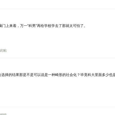
脑门上来着，万一“科男”再给学校学去了那就太可怕了。
此帖
双向选择的结果那是不是可以说是一种畸形的社会化？毕竟科大里面多少也
编辑