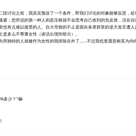
二段讨论之前，我其实预设了一个条件，即我们讨论的对象能够反思，处
逃避；您所说的第一种人则是压根就不会思考自己收到的负反馈，活在自
里也有点难以接受的人。自大导致的不止是因在各类群里的逆天发言遭人
士是多么不尊重女性（谈话出现性暗示）。
而独特的人就被作为女性的我排除在外了......不过我也更愿意称其为内
A多少？”😂
赞