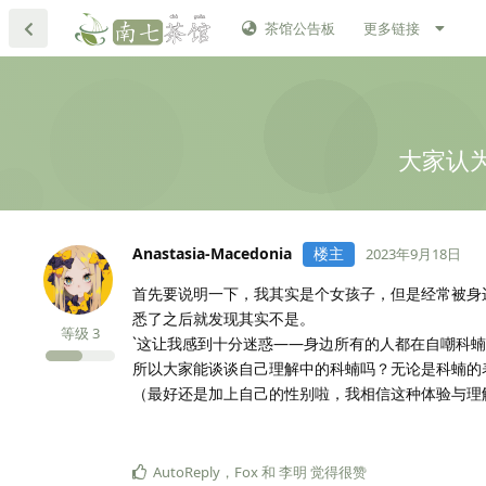
茶馆公告板
更多链接
大家认
Anastasia-Macedonia
楼主
2023年9月18日
首先要说明一下，我其实是个女孩子，但是经常被身
悉了之后就发现其实不是。
等级
3
`这让我感到十分迷惑——身边所有的人都在自嘲科
所以大家能谈谈自己理解中的科蝻吗？无论是科蝻的
（最好还是加上自己的性别啦，我相信这种体验与理
AutoReply
，
Fox
和
李明
觉得很赞