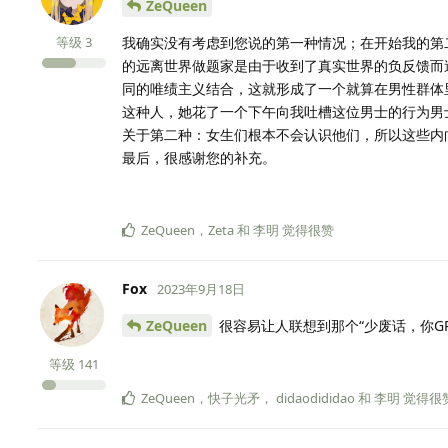
ZeQueen
等级
3
我确实没有考虑到您说的第一种情况；在开始我的第
的远离世界做题家是由于收到了真实世界的负反馈而
同的唯绩主义结合，这就形成了一个就算在男性群体
这种人，她花了一个下午向我吐槽这位男士的行为男
关于第二种：女生们根本不会认识他们，所以这些内向
最后，很感谢您的补充。
ZeQueen
，
Zeta
和
李明
觉得很赞
Fox
2023年9月18日
ZeQueen
很容易让人联想到那个“少废话，你GP
等级
141
ZeQueen
，
快子光矛
，
didaodididao
和
李明
觉得很