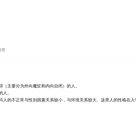
很赞
碍（主要分为外向魔怔和内向自闭）的人。
的人。
科人的不正常与性别因素关系较小，与环境关系较大。这类人的性格在入