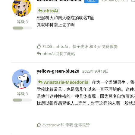
ohtoAi
想起科大和南大物院的联名T恤
等级
3
真就印科南上去了啊
FLXG
，
ohtoAi
，
快子光矛
和
4
人
觉得很赞
ohtoAi
回复了此帖
yellow-green-blue20
2023年9月19日
Anastasia-Macedonia
作为一个普通男生，我
学校比较常见，也是我几年以来一直不理解的。这种
等级
3
是他们这种性格的一种具体表现，因为莫名自负所以
忧所以很容易冒犯人…等等，对于这样的人我一般就
evergrow
和
李明
觉得很赞