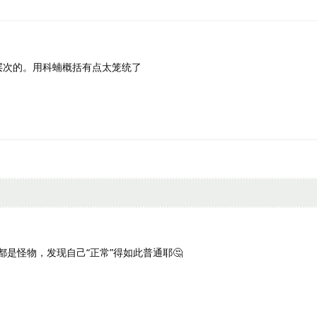
层次的。用科蝻概括有点太笼统了
怪物，发现自己“正常”得如此普通耶🤔️