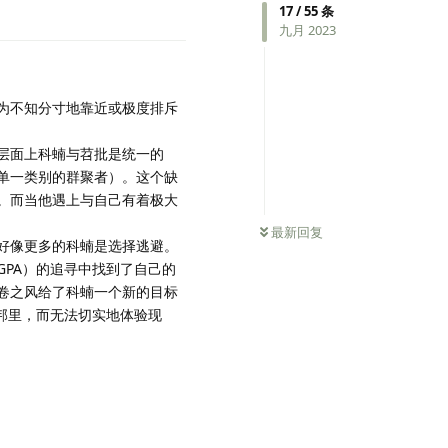
17
/
55
条
九月 2023
为不知分寸地靠近或极度排斥
层面上科蝻与苕批是统一的
单一类别的群聚者）。这个缺
。而当他遇上与自己有着极大
0
条未读
最新回复
好像更多的科蝻是选择逃避。
PA）的追寻中找到了自己的
卷之风给了科蝻一个新的目标
邦里，而无法切实地体验现