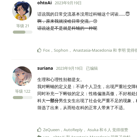
ohtoAi
2023年9月19日
话说我的日常交流基本没用过科蝻这个词诶……😇
啊，原来我就没啥日常交流。
😢
等级
21
话说这是不是就是科蝻的一种呢
Fox
，
Sophon
，
Anastasia-Macedonia
和
李明
觉得
suriana
2023年9月19日
已编辑
生理和心理性别都是女。
我对蝌蝻的定义是：不讲个人卫生，出现严重社交障
等级
122
同时补充一下蝌钕的定义：性格偏激高傲，不好相处
科大
一部分
男生女生出现了社会化严重不足的现象，
筛选了出来，从而给在科的正常人带来了不适。
ZeQueen
，
AutoReply
，
Asuka
和
6
人
觉得很赞
usr
，
ohtoAi
和
Anastasia-Macedonia
回复了此帖