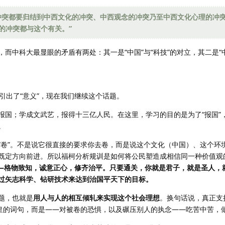
冲突都要归结到中西文化的冲突、中西观念的冲突乃至中西文化心理的冲
的冲突都与这个有关。”
中科大最显眼的矛盾有两处：其一是“中国”与“科技”的对立，其二是“中
”引出了“意义”，现在我们继续这个话题。
报国；学成文武艺，报得十三亿人民。在这里，学习的目的是为了“报国”
。
“卷”。不是说它很直接的要求你去卷，而是说这个文化（中国）、这个环
既定方向前进。所以福柯分析规训是如何将公民塑造成相信同一种价值观
——格物致知，诚意正心，修齐治平。只要通关，你就是君子，就是圣人，
过矢志科学、钻研技术来达到治国平天下的目标。
题，也就是
用人与人的相互倾轧来实现这个社会理想
。换句话说，真正支
堂皇的词句，而是——对被卷的恐惧，以及碾压别人的执念——吃苦中苦，