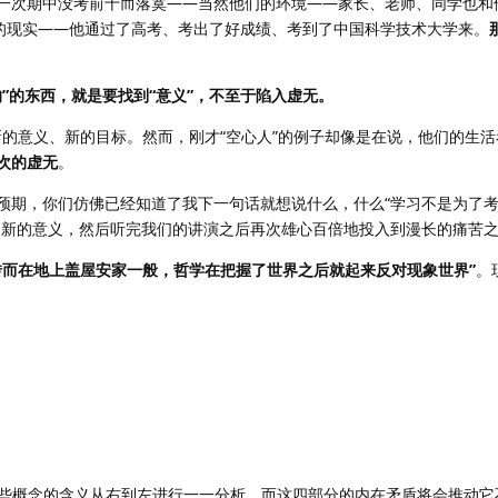
一次期中没考前十而落寞——当然他们的环境——家长、老师、同学也和
然的现实——他通过了高考、考出了好成绩、考到了中国科学技术大学来。
”的东西，就是要找到“意义”，不至于陷入虚无。
个新的意义、新的目标。然而，刚才“空心人”的例子却像是在说，他们的生
次的虚无
。
期，你们仿佛已经知道了我下一句话就想说什么，什么“学习不是为了考试
、新的意义，然后听完我们的讲演之后再次雄心百倍地投入到漫长的痛苦
转而在地上盖屋安家一般，哲学在把握了世界之后就起来反对现象世界”
。
这些概念的含义从右到左进行一一分析。而这四部分的内在矛盾将会推动它