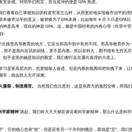
安全感。对同学们而言，首当其冲的便是 GPA 焦虑。
让我们看看自己掌握知识的程度究竟怎么样，从而更好地实现修齐治平的理
修齐治平的意义，被替换为了GPA本身，比如每年 4 月 3 日是GPA日
的神是高考，现在的神是 GPA。这，都是中国特有的内卷心理（吃苦中
gy。
是学生接受高等教育的地方，它应当和高中初中有所不同。而高等教育作为
知识的“求知”，而不是面向应试的训练，更不是内卷。所以在科大，图书馆有无穷
。似乎这里的确是知识的殿堂，我们都行走在通向真理的大道上。
学习是更高层次的，也更能催人奋进。但是内卷的氛围却把你拽下来，让你
翻车，就会跌入无尽深渊。
人撕裂，制造痛苦。
当然我们也注意到，这是东西方的激烈交锋，而我们
科学家精神
”谈起。我们科大天天都在谈论着科学家精神，那么什么是科
”，它的核心也有“知”，但是还有另一个并列的概念，那就是“言”。我们把知 s