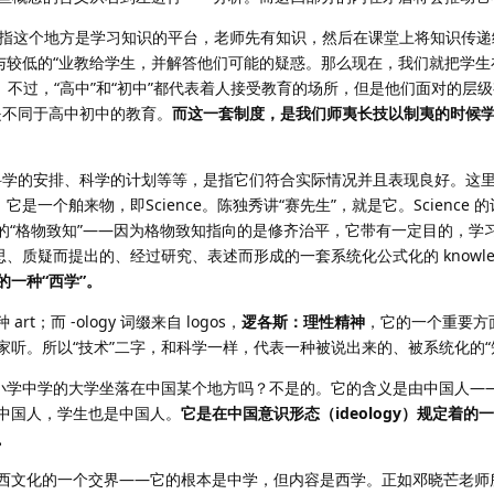
义即是指这个地方是学习知识的平台，老师先有知识，然后在课堂上将知识传
与较低的“业教给学生，并解答他们可能的疑惑。那么现在，我们就把学生
”。不过，“高中”和“初中”都代表着人接受教育的场所，但是他们面对的
是不同于高中初中的教育。
而这一套制度，是我们师夷长技以制夷的时候
如科学的安排、科学的计划等等，是指它们符合实际情况并且表现良好。这
个舶来物，即Science。陈独秀讲“赛先生”，就是它。Science 的词
境下的“格物致知”——因为格物致知指向的是修齐治平，它带有一定目的，
、质疑而提出的、经过研究、表述而形成的一套系统化公式化的 knowle
一种“西学”。
 art；而 -ology 词缀来自 logos，
逻各斯：理性精神
，它的一个重要方面是 t
听。所以“技术”二字，和科学一样，代表一种被说出来的、被系统化的“
于小学中学的大学坐落在中国某个地方吗？不是的。它的含义是由中国人—
中国人，学生也是中国人。
它是在中国意识形态（ideology）规定着的一
。
西文化的一个交界——它的根本是中学，但内容是西学。正如邓晓芒老师