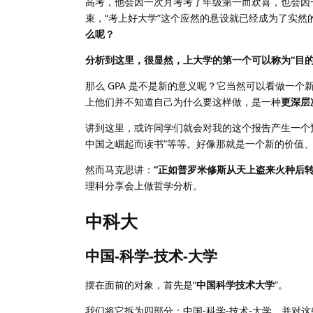
高考，他会因一次月考考了年级第一而欢喜，也会因
束，“考上好大学”这个应然的悬设就已经成为了实
么呢？
分析到这里，很显然，上大学的第一个可以称为“目的
那么 GPA 是不是新的意义呢？它当然可以看做一
上他们并不知道自己为什么要这样做，是一种
更深层
讲到这里，或许同学们就会对我的这个报告产生一个预
中国之崛起而读书”等等。好像那就是一个新的价值
然而马克思讲：
“正如普罗米修斯从天上盗来火种后
理科分享会上做哲学分析。
中科大
中国-科学-技术-大学
摆在面前的对象，首先是“
中国科学技术大学
”。
我们将它拆为四部分：中国-科学-技术-大学，并对