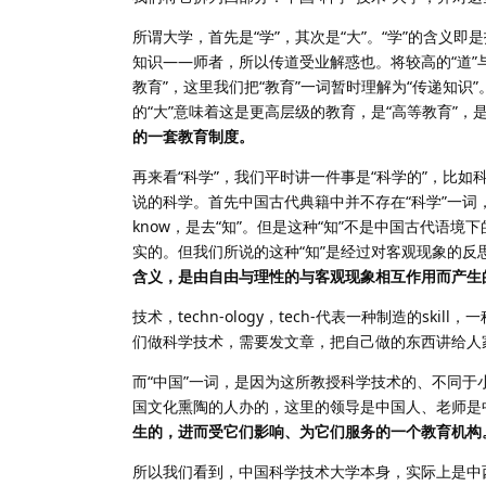
所谓大学，首先是“学”，其次是“大”。“学”的含
知识——师者，所以传道受业解惑也。将较高的“道”
教育”，这里我们把“教育”一词暂时理解为“传递知识
的“大”意味着这是更高层级的教育，是“高等教育”，
的一套教育制度。
再来看“科学”，我们平时讲一件事是“科学的”，比
说的科学。首先中国古代典籍中并不存在“科学”一词，它是一
know，是去“知”。但是这种“知”不是中国古代语
实的。但我们所说的这种“知”是经过对客观现象的反思
含义，是由自由与理性的与客观现象相互作用而产生的
技术，techn-ology，tech-代表一种制造的skill，一种
们做科学技术，需要发文章，把自己做的东西讲给人家
而“中国”一词，是因为这所教授科学技术的、不同
国文化熏陶的人办的，这里的领导是中国人、老师是
生的，进而受它们影响、为它们服务的一个教育机构
所以我们看到，中国科学技术大学本身，实际上是中