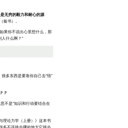
。
，是无穷的毅力和耐心的源
（板书）。
：“如果你不说出心里想什么，那
人什么啊？”
很多东西是要靠你自己去“悟”
？？
意思不是“知识和行动要结合在
与理论力学（上册）》这本书
很多不该跳步骤的地方它跳步