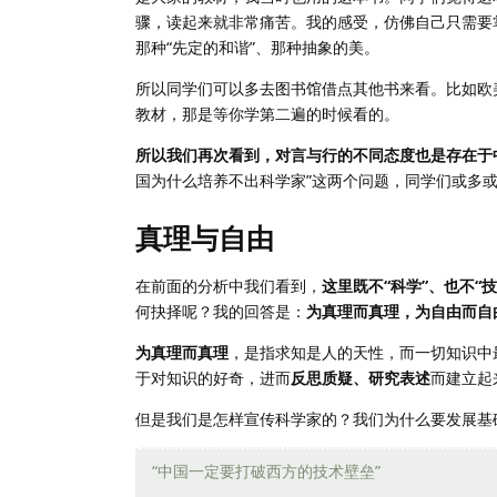
骤，读起来就非常痛苦。我的感受，仿佛自己只需要
那种“先定的和谐”、那种抽象的美。
所以同学们可以多去图书馆借点其他书来看。比如欧
教材，那是等你学第二遍的时候看的。
所以我们再次看到，对言与行的不同态度也是存在于
国为什么培养不出科学家”这两个问题，同学们或多
真理与自由
在前面的分析中我们看到，
这里既不“科学”、也不“技
何抉择呢？我的回答是：
为真理而真理，为自由而自
为真理而真理
，是指求知是人的天性，而一切知识中
于对知识的好奇，进而
反思质疑、研究表述
而建立起
但是我们是怎样宣传科学家的？我们为什么要发展基
“中国一定要打破西方的技术壁垒”