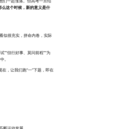
他们一起涨落。但高考一旦结
那么这个时候，新的意义是什
活看似很充实，拼命内卷，实际
”“但行好事、莫问前程”“为
之中。
现在，让我们跑“一”下题，即在
不断运动发展。