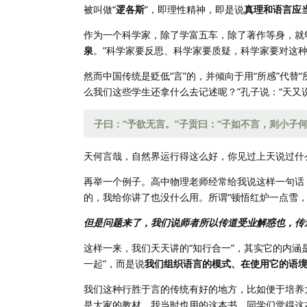
被叫做“
逻各斯
”，即理性精神，即是说
真理和语言应
作为一个科学家，除了学富五车，除了著作等身，就
泉
。”科学家要反思、科学家要质疑，科学家要对这
然而中国传统是贬低“言”的，并倾向于用“所感”代替
么我们这些学生还拿什么去记述呢？”孔子说：“天又
子曰：“予欲无言。”子贡曰：“子如不言，则小子
天何言哉，自然界运行得这么好，你见过上天说过什
再举一个例子。高中物理老师经常给我说这样一句话
的，我给你讲了也没什么用。所谓“顿悟红炉一点雪
但是问题来了，我们说师者所以传道受业解惑也，传
这样一来，我们天天讲的“知行合一”，其实它的内涵
一起”，而是说
我们组织语言的模式、在使用它的语
我们这种行胜于言的传统有好的地方，比如便于培养
是大家的教材，我当时也用的这本书。同学们觉得这