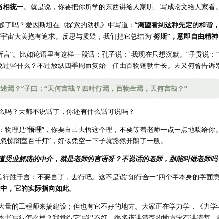
当相统一
。就是说，你要把你所学的东西讲给人家听、写成论文给人家看
够了吗？爱因斯坦在《探索的动机》中写道：“
渴望看到这种先定的和谐
种宇宙大美抱有追求。反思与质疑，我们把它总结为“
努斯”，意即自由精神
“所言”。比如论语里有这样一段话：孔子说：“我现在只想沉默。”子贡说
说过些什么？不过放纵四季周而复始，任由百物蓬勃生长。天又何曾告诉别
何述焉？”子曰：“天何言哉？四时行焉，百物生焉，天何言哉？”
么吗？天都不说话了，你还有什么话可说吗？
：物理是“
悟理
”，你要自己去悟这个理，不要等着老师一点一点地喂给你。
，忽惊闇室百千灯”，好似凭空一下子就豁然开朗了一般。
道受业解惑的中介，就是老师的言语呀？不说话的老师，那能叫做老师吗
是行胜于言：不要言了，去行吧。这不是说“知行合一”四个字本身的字面
境中，它的实际指向如此。
大量的工程师来搞建设；但也有它不好的地方。大家正在学力学，《力学
本书写得怎么样？我觉得它写得不好，很多该讲清楚的地方没有讲清楚，