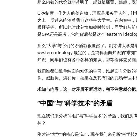
那么内卷的代价就非常明了，那就是痛苦、焦虑，没有
GPA制度，作为人的创造物，理应是服务于人的，
之上，反过来统治着我们这些科大学生。在内卷中，原本
膜拜等等。所以此时此刻恰如彼时彼刻，同学们从前
是GPA还是高考，它的背后都是这个 eastern ideolo
那么“大学”与它们的矛盾就很显然了。刚才讲大学
western ideology 规定的，是纯粹面向
知识，同学们也有各种各样的知识，都等着你去发掘
我们谁都知道单纯面向知识的学习，比起面向分数的
你、威胁你、惩罚你：如果在及其有限的几场考试中
求知与内卷，这一对矛盾不断运动，稍不注意就会把
“中国”与“科学技术”的矛盾
现在我们来分析“中国”与“科学技术”的矛盾，我们从“
神？
刚才讲“大学”的核心是“知”，现在我们来分析“科学技术