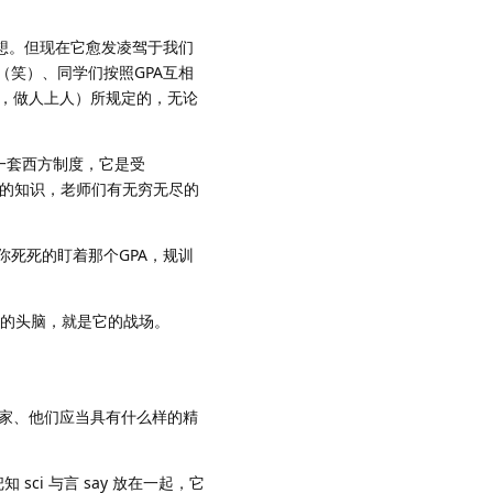
想。但现在它愈发凌驾于我们
（笑）、同学们按照GPA互相
苦，做人上人）所规定的，无论
一套西方制度，它是受
无尽的知识，老师们有无穷无尽的
死死的盯着那个GPA，规训
的头脑，就是它的战场。
学家、他们应当具有什么样的精
ci 与言 say 放在一起，它