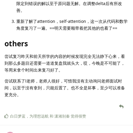
限定到错误的解以至于原问题无解。在调整delta后有所改
善。
重新了解了attention，self-attention，这一次从代码和数学
角度复习了一遍。==明天需要顺带着把其他的也看了==
others
尝试复习昨天和前天所学的内容的时候发现完全无法静下心来，看
到那么多题目还需要一道道复盘我就头大，哎，今晚是不可能了，
等周末拿个时间出来复习好了。
尝试联系了l老师，老师人很好，可惜我没有主动询问老师面试时
间，以至于没有拿到，只能后置了。也不全是坏事，至少可以准备
更充分。
白日梦蓝
，
为理想远航
和
潇湘别秦
觉得很赞