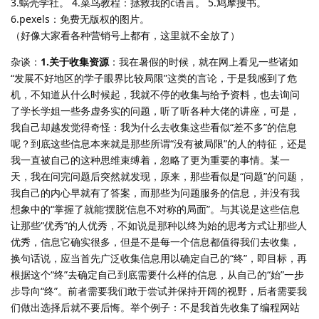
3.蜗壳学社。 4.菜鸟教程：拯救我的c语言。 5.鸠摩搜书。
6.pexels：免费无版权的图片。
（好像大家看各种营销号上都有，这里就不全放了）
杂谈：
1.关于收集资源
：我在暑假的时候，就在网上看见一些诸如
“发展不好地区的学子眼界比较局限”这类的言论，于是我感到了危
机，不知道从什么时候起，我就不停的收集与给予资料，也去询问
了学长学姐一些务虚务实的问题，听了听各种大佬的讲座，可是，
我自己却越发觉得奇怪：我为什么去收集这些看似“差不多”的信息
呢？到底这些信息本来就是那些所谓“没有被局限”的人的特征，还是
我一直被自己的这种思维束缚着，忽略了更为重要的事情。某一
天，我在问完问题后突然就发现，原来，那些看似是“问题”的问题，
我自己的内心早就有了答案，而那些为问题服务的信息，并没有我
想象中的“掌握了就能‘摆脱’信息不对称的局面”。与其说是这些信息
让那些“优秀”的人优秀，不如说是那种以终为始的思考方式让那些人
优秀，信息它确实很多，但是不是每一个信息都值得我们去收集，
换句话说，应当首先广泛收集信息用以确定自己的“终”，即目标，再
根据这个“终”去确定自己到底需要什么样的信息，从自己的“始”一步
步导向“终”。前者需要我们敢于尝试并保持开阔的视野，后者需要我
们做出选择后就不要后悔。举个例子：不是我首先收集了编程网站