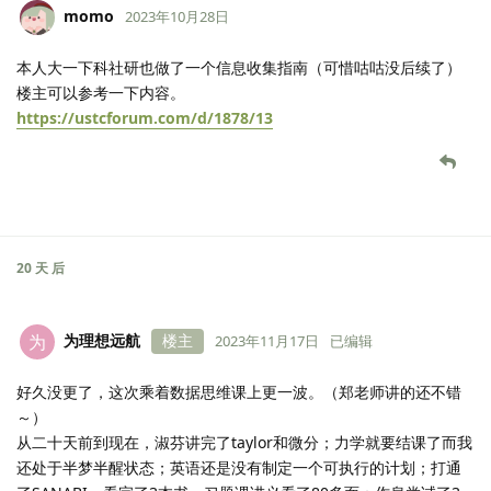
momo
2023年10月28日
本人大一下科社研也做了一个信息收集指南（可惜咕咕没后续了）
楼主可以参考一下内容。
https://ustcforum.com/d/1878/13
20 天
后
为理想远航
楼主
为
2023年11月17日
已编辑
好久没更了，这次乘着数据思维课上更一波。（郑老师讲的还不错
～）
从二十天前到现在，淑芬讲完了taylor和微分；力学就要结课了而我
还处于半梦半醒状态；英语还是没有制定一个可执行的计划；打通