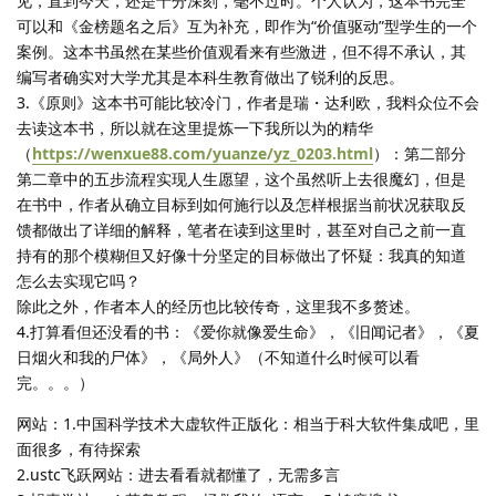
见，直到今天，还是十分深刻，毫不过时。个人认为，这本书完全
可以和《金榜题名之后》互为补充，即作为“价值驱动”型学生的一个
案例。这本书虽然在某些价值观看来有些激进，但不得不承认，其
编写者确实对大学尤其是本科生教育做出了锐利的反思。
3.《原则》这本书可能比较冷门，作者是瑞・达利欧，我料众位不会
去读这本书，所以就在这里提炼一下我所以为的精华
（
https://wenxue88.com/yuanze/yz_0203.html
）：第二部分
第二章中的五步流程实现人生愿望，这个虽然听上去很魔幻，但是
在书中，作者从确立目标到如何施行以及怎样根据当前状况获取反
馈都做出了详细的解释，笔者在读到这里时，甚至对自己之前一直
持有的那个模糊但又好像十分坚定的目标做出了怀疑：我真的知道
怎么去实现它吗？
除此之外，作者本人的经历也比较传奇，这里我不多赘述。
4.打算看但还没看的书：《爱你就像爱生命》，《旧闻记者》，《夏
日烟火和我的尸体》，《局外人》（不知道什么时候可以看
完。。。）
网站：1.中国科学技术大虚软件正版化：相当于科大软件集成吧，里
面很多，有待探索
2.ustc飞跃网站：进去看看就都懂了，无需多言