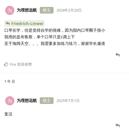
为理想远航
楼主
为
2024年2月20日
Friedrich-Linwei
口琴在学，但是觉得自学的很难，因为国内口琴圈子很小
我用的是布鲁斯，单个口琴只是c调上下
至于海阔天空。。。我需要多加练习练习，谢谢学长邀请
Fox
觉得很赞
1 年
后
为理想远航
楼主
为
2025年7月1日
复活