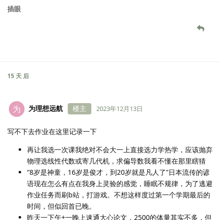
插眼
15 天
后
为理想远航
楼主
为
2023年12月13日
写不下去作业在这里记录一下
再让我选一次课我绝对不会大一上直接选力学热学，应该抛弃
物理选线性代数或寄几代机，求偏导数我看不懂在那里瞎猜
“8岁是神童，16岁是俊才，到20岁就是凡人了”日本流传的谚
语现在怎么有点在我身上灵验的感觉，睡眠不规律，为了逃避
作业任务而刷b站，打游戏。不想这样度过第一个学期最后的
时间，但似回首已晚。
昨天一下午+一晚上速通大心论文，2500的体量其实不多，但