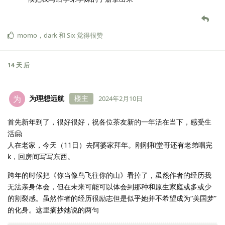
momo
，
dark
和
Six
觉得很赞
14 天
后
为理想远航
楼主
为
2024年2月10日
首先新年到了，很好很好，祝各位茶友新的一年活在当下，感受生
活🤗
人在老家，今天（11日）去阿婆家拜年。刚刚和堂哥还有老弟唱完
k，回房间写写东西。
跨年的时候把《你当像鸟飞往你的山》看掉了，虽然作者的经历我
无法亲身体会，但在未来可能可以体会到那种和原生家庭或多或少
的割裂感。虽然作者的经历很励志但是似乎她并不希望成为“美国梦”
的化身。这里摘抄她说的两句