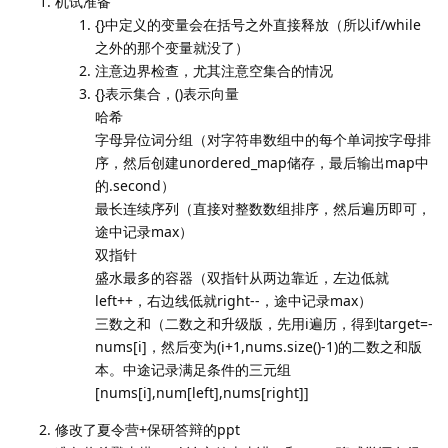
机试准备
{}中定义的变量会在括号之外直接释放（所以if/while
之外的那个变量就没了）
注意边界检查，尤其注意空集合的情况
{}表示集合，()表示向量
哈希
字母异位词分组（对字符串数组中的每个单词按字母排
序，然后创建unordered_map储存，最后输出map中
的.second）
最长连续序列（直接对整数数组排序，然后遍历即可，
途中记录max）
双指针
盛水最多的容器（双指针从两边靠近，左边低就
left++，右边线低就right--，途中记录max）
三数之和（二数之和升级版，先用i遍历，得到target=-
nums[i]，然后变为(i+1,nums.size()-1)的二数之和版
本。中途记录满足条件的三元组
[nums[i],num[left],nums[right]]
修改了夏令营+保研答辩的ppt