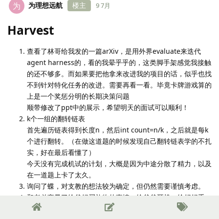
为理想远航
楼主
为
9 7月
Harvest
查看了林哥给我发的一篇arXiv，是用外界evaluate来迭代
agent harness的，看的我晕乎乎的，这类脚手架感觉我接触
的还不够多。而如果要把他拿来改进我的项目的话，似乎也找
不到针对特化任务的改进。需要再看一看。毕竟卡牌游戏算的
上是一个奖惩分明的长期决策问题
顺带修改了ppt中的展示，希望明天的面试可以顺利！
k个一组的翻转链表
首先遍历链表得到长度n，然后int count=n/k，之后就是每k
个进行翻转。（在做这道题的时候发现自己翻转链表学的不扎
实，好在最后看懂了）
今天没有完成机试的计划，大概是因为中途分散了精力，以及
在一道题上卡了太久。
询问了蝶，对支教的想法较为确定，但仍然需要谨慎考虑。
和老弟商量了给爸妈买礼物的事情。给爸爸耳机，给妈妈手
链。