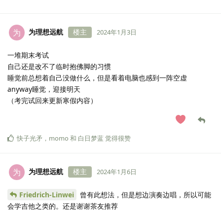
为理想远航
楼主
为
2024年1月3日
一堆期末考试
自己还是改不了临时抱佛脚的习惯
睡觉前总想着自己没做什么，但是看着电脑也感到一阵空虚
anyway睡觉，迎接明天
（考完试回来更新寒假内容）
快子光矛
，
momo
和
白日梦蓝
觉得很赞
为理想远航
楼主
为
2024年1月6日
Friedrich-Linwei
曾有此想法，但是想边演奏边唱，所以可能
会学吉他之类的。还是谢谢茶友推荐