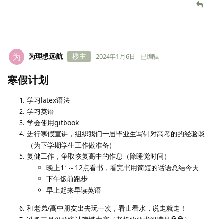
为理想远航
楼主
为
2024年1月6日
已编辑
寒假计划
学习latex语法
学习英语
学会使用gitbook
进行寒假宣讲，组织我们一届毕业生写针对高考的的经验谈
（为下学期学生工作做准备）
复健工作，争取恢复高中的作息（除睡觉时间）
晚上11～12点看书，看完书用简短的话语总结今天
下午饭前跑步
早上起来早读英语
和老弟/高中朋友出去玩一次，看山看水，说走就走！