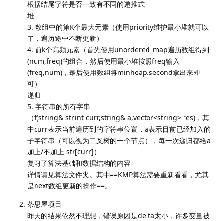
根据结尾字符是否一致有不同的递推式
堆
3. 数组中的第K个最大元素（使用priority维护最小堆就可以
了，遍历途中不断更新）
4. 前k个高频元素（首先使用unordered_map遍历数组得到
(num,freq)的组合，然后使用最小堆按照freq输入
(freq,num)，最后使用数组将minheap.second拿出来即
可）
递归
5. 字符串的所有字串
（f(string& str,int curr,string& a,vector<string> res)，其
中curr表示当前遍历到的字符串位置，a表示目前已经加入的
子字符串（可以视为二叉树的一个节点），每一次递归都给a
加上/不加上 str[curr]）
复习了算法基础和数据结构的内容
详情请见算法文件夹。其中==KMP算法需要重新看看，尤其
是next数组更新的操作==。
茶思屋项目
昨天的结果依然不理想，错误原因是delta太小，许多变量被