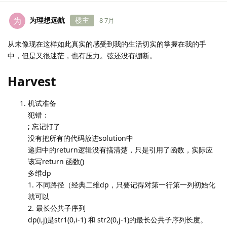
为理想远航
楼主
为
8 7月
从未像现在这样如此真实的感受到我的生活切实的掌握在我的手
中，但是又很迷茫，也有压力。弦还没有绷断。
Harvest
机试准备
犯错：
; 忘记打了
没有把所有的代码放进solution中
递归中的return逻辑没有搞清楚，只是引用了函数，实际应
该写return 函数()
多维dp
1. 不同路径（经典二维dp，只要记得对第一行第一列初始化
就可以
2. 最长公共子序列
dp(i,j)是str1(0,i-1) 和 str2(0,j-1)的最长公共子序列长度。