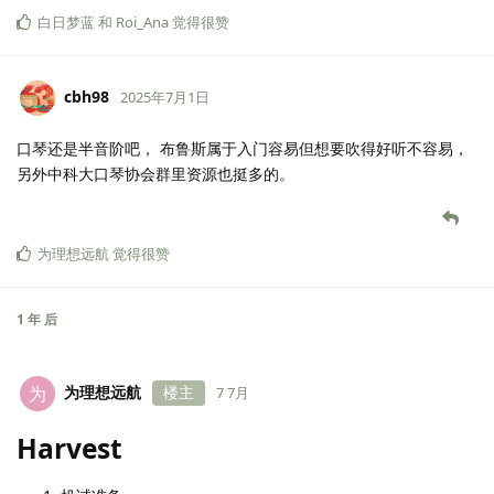
白日梦蓝
和
Roi_Ana
觉得很赞
cbh98
2025年7月1日
口琴还是半音阶吧， 布鲁斯属于入门容易但想要吹得好听不容易，
另外中科大口琴协会群里资源也挺多的。
为理想远航
觉得很赞
1 年
后
为理想远航
楼主
为
7 7月
Harvest