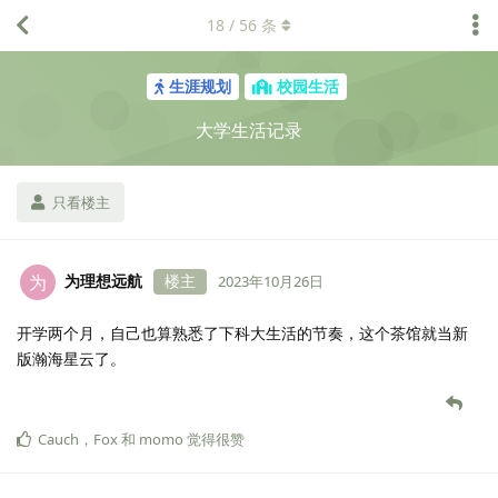
18
/
56
条
生涯规划
校园生活
大学生活记录
只看楼主
为理想远航
楼主
为
2023年10月26日
开学两个月，自己也算熟悉了下科大生活的节奏，这个茶馆就当新
版瀚海星云了。
Cauch
，
Fox
和
momo
觉得很赞