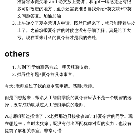
准备将杀戮尖塔 and 论文放上去讲，和gpt一聊感觉还有很
多可以改进的地方，至少还需要准备自我介绍+英文稿+中英
文问题答复。加油加油
上午递交了夏令营进入申请。既然已经来了，就只能硬着头皮
上了。之前填报夏令营的时候也没有仔细了解，真是吃了大
亏。现在看来计科的夏令营才是我的去处。
others
加到了l学姐联系方式，明天聊聊支教。
找寻往年题+夏令营具体事宜。
今天c老师通过了我的夏令营申请。感谢c老师。
但是回想起来，报名人工智能学院的夏令营应该不是一个明智的选
择，没有成功联系过人工智能学院的老师。
w老师组那边招满了，x老师那边只接收参加计科夏令营的同学。现
在想起来，当时太犹豫，既没有付出匹配犹豫对应的实力，也没有
提前了解相关事宜。非常可惜