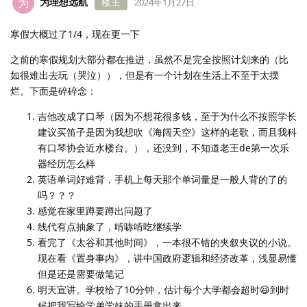
为理想远航
楼主
为
2024年1月27日
寒假大概过了1/4，现在更一下
之前的寒假规划大部分都在推进，虽然不是完全按照计划来的（比
如很难出去玩（哭泣）），但是有一个计划在生活上不至于太摆
烂。下面是碎碎念：
吉他改成了口琴（因为不想花很多钱，至于为什么不按照学长
建议买笛子是因为我想吹《海阔天空》这样的老歌，而且我科
有口琴协会近水楼台。），还没到，不知道老王de第一次乐
器经历怎么样
英语单词好难背，手机上每天那个单词量是一般人背的了的
吗？？？
感觉在家里蹲要蹲出问题了
线代有点抽象了，啃哧啃吃继续学
看完了《太谷和其他时间》，一本很不错的夹叙夹议的小说。
现在看《置身事内》，讲中国政府逻辑和经济改革，浅显易懂
但是还是需要做笔记
明天宣讲。学校给了10分钟，估计每个大学都会超时😆到时
候把我写给学弟学妹的手册拿出来