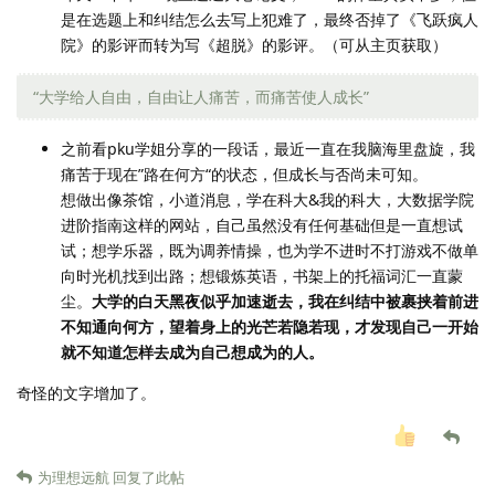
是在选题上和纠结怎么去写上犯难了，最终否掉了《飞跃疯人
院》的影评而转为写《超脱》的影评。（可从主页获取）
“大学给人自由，自由让人痛苦，而痛苦使人成长”
之前看pku学姐分享的一段话，最近一直在我脑海里盘旋，我
痛苦于现在”路在何方“的状态，但成长与否尚未可知。
想做出像茶馆，小道消息，学在科大&我的科大，大数据学院
进阶指南这样的网站，自己虽然没有任何基础但是一直想试
试；想学乐器，既为调养情操，也为学不进时不打游戏不做单
向时光机找到出路；想锻炼英语，书架上的托福词汇一直蒙
尘。
大学的白天黑夜似乎加速逝去，我在纠结中被裹挟着前进
不知通向何方，望着身上的光芒若隐若现，才发现自己一开始
就不知道怎样去成为自己想成为的人。
奇怪的文字增加了。
为理想远航
回复了此帖