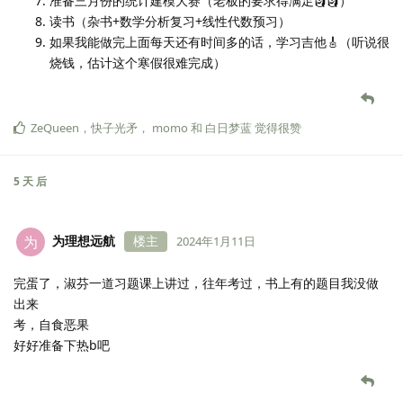
准备三月份的统计建模大赛（老板的要求得满足🗿🗿）
读书（杂书+数学分析复习+线性代数预习）
如果我能做完上面每天还有时间多的话，学习吉他🎸（听说很
烧钱，估计这个寒假很难完成）
ZeQueen
，
快子光矛
，
momo
和
白日梦蓝
觉得很赞
5 天
后
为理想远航
楼主
为
2024年1月11日
完蛋了，淑芬一道习题课上讲过，往年考过，书上有的题目我没做
出来
考，自食恶果
好好准备下热b吧