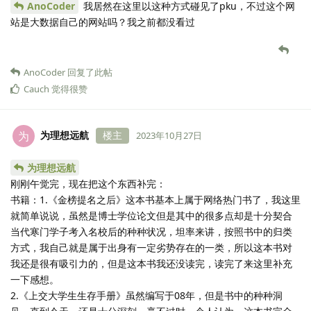
AnoCoder
我居然在这里以这种方式碰见了pku，不过这个网
站是大数据自己的网站吗？我之前都没看过
AnoCoder
回复了此帖
Cauch
觉得很赞
为理想远航
楼主
为
2023年10月27日
为理想远航
刚刚午觉完，现在把这个东西补完：
书籍：1.《金榜提名之后》这本书基本上属于网络热门书了，我这里
就简单说说，虽然是博士学位论文但是其中的很多点却是十分契合
当代寒门学子考入名校后的种种状况，坦率来讲，按照书中的归类
方式，我自己就是属于出身有一定劣势存在的一类，所以这本书对
我还是很有吸引力的，但是这本书我还没读完，读完了来这里补充
一下感想。
2.《上交大学生生存手册》虽然编写于08年，但是书中的种种洞