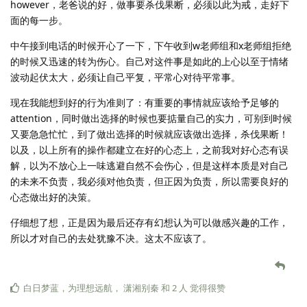
however，老爸说的好，做事要杀伐果断，必须以此为戒，走好下
面的每一步。
中午接到电话的时候开心了一下，下午收到w老师组和x老师组拒绝
的时候又迅速的转为伤心。自己对这件事是如此的上心以至于情绪
波动起伏太大，必须让自己平复，平常心对待平常事。
现在我能想到好的行为准则了：有重要的事情就应该给予足够的
attention，同时做出选择的时候也要掂量自己的实力，可别到时候
又要急急忙忙，到了做出选择的时候就应该做出选择，杀伐果断！
以及，以上所有的操作都建立在好的心态上，之前我对好心态有误
解，以为不放心上一味逃避自然不会伤心，但是这样本质是对自己
的未来不负责，我必须对他负责，但正因为负责，所以需要良好的
心态做出好的决策。
仔细想了想，正是因为最后还存有幻想认为可以做感兴趣的工作，
所以才对自己的去处犹豫不决。这太不应该了。
白日梦蓝
，
为理想远航
，
潇湘别秦
和
2
人
觉得很赞