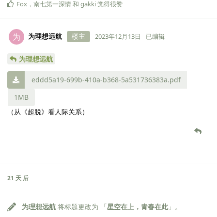
Fox
，
南七第一深情
和
gakki
觉得很赞
为理想远航
楼主
为
2023年12月13日
已编辑
为理想远航
eddd5a19-699b-410a-b368-5a531736383a.pdf
1MB
（从《超脱》看人际关系）
21 天
后
为理想远航
将标题更改为 「
星空在上，青春在此
」。