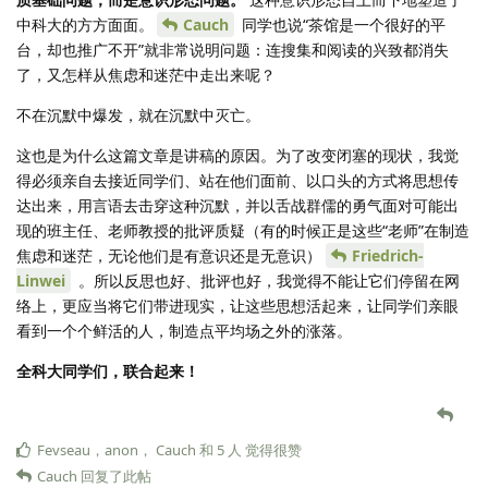
中科大的方方面面。
Cauch
同学也说“茶馆是一个很好的平
台，却也推广不开”就非常说明问题：连搜集和阅读的兴致都消失
了，又怎样从焦虑和迷茫中走出来呢？
不在沉默中爆发，就在沉默中灭亡。
这也是为什么这篇文章是讲稿的原因。为了改变闭塞的现状，我觉
得必须亲自去接近同学们、站在他们面前、以口头的方式将思想传
达出来，用言语去击穿这种沉默，并以舌战群儒的勇气面对可能出
现的班主任、老师教授的批评质疑（有的时候正是这些“老师”在制造
焦虑和迷茫，无论他们是有意识还是无意识）
Friedrich-
Linwei
。所以反思也好、批评也好，我觉得不能让它们停留在网
络上，更应当将它们带进现实，让这些思想活起来，让同学们亲眼
看到一个个鲜活的人，制造点平均场之外的涨落。
全科大同学们，联合起来！
Fevseau
，
anon
，
Cauch
和
5
人
觉得很赞
Cauch
回复了此帖