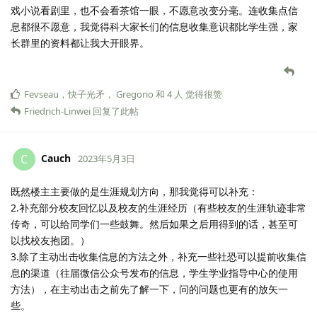
戏小说看剧里，也不会看茶馆一眼，不愿意改变分毫。连收集点信
息都很不愿意，我觉得科大家长们的信息收集意识都比学生强，家
长群里的资料都让我大开眼界。
Fevseau
，
快子光矛
，
Gregorio
和
4
人
觉得很赞
Friedrich-Linwei
回复了此帖
Cauch
C
2023年5月3日
既然楼主主要做的是生涯规划方向，那我觉得可以补充：
2.补充部分校友回忆以及校友的生涯经历（有些校友的生涯轨迹非常
传奇，可以给同学们一些鼓舞。然后如果之后用得到的话，甚至可
以找校友抱团。）
3.除了主动出击收集信息的方法之外，补充一些社恐可以提前收集信
息的渠道（往届微信公众号发布的信息，学生学业指导中心的使用
方法），在主动出击之前先了解一下，问的问题也更有的放矢一
些。