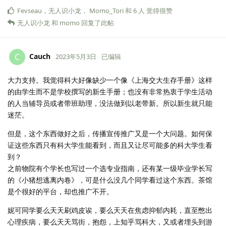
Fevseau
，
无人识小龙
，
Momo_Tori
和
6
人
觉得很赞
无人识小龙
和
momo
回复了此帖
Cauch
C
2023年5月3日
已编辑
大力支持。我觉得科大好像缺少一个像《上海交大生存手册》这样
的由学生而不是学校撰写的新生手册；也没有非常热衷于学生活动
的人当辅导员或者带班助理，没法做到以老带新。所以新生就只能
迷茫。
但是，这个东西做好之后，传播宣传推广又是一个大问题。如何保
证这些东西只有科大学生能看到，而且又让尽可能多的科大学生看
到？
之前物院有个学长也写过一个选专业指南，还有某一级毕业学长写
的《小猪想逃离内卷》，可是什么没几个同学看过这个东西。茶馆
是个很好的平台，却也推广不开。
妮可同学要么天天刷鸡皮诶，要么天天在焦虑抑郁内耗，直至憋出
心理疾病，要么天天骂街，抱怨，上知乎骂科大，又或者埋头到游