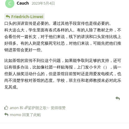
Cauch
C
2023年5月4日
Friedrich-Linwei
口头的演讲宣传是必要的。通过其他手段宣传也是很必要的。
科大这么大，学生里面有各式各样的人。有的人除了教材之外，不
会看任何一篇长文，对于他们来说，线下的讲演和口头宣传比线上
好得多。有的人则是究极死宅社恐，对他们来说，可能先把他们推
销进茶馆会更好一些。
比如茶馆的宣传不到位这个问题，如果能争取到足够的支持，还可
以有很多办法，比如像社团一样贴海报，上门发小卡片（），搞一
些新人抽奖活动什么的，但是茶馆目前暂时还是用爱发电模式，也
尚不清楚学校对茶馆的态度。学校，班主任和老师教授未必对此乐
见其成。
anon
和
🌈娑萨朗之歌✨
觉得很赞
momo
回复了此帖