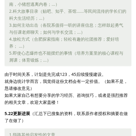
南，小猪想逃离内卷；...）
2.科大故事目录（贴吧、知乎、茶馆......等民间流传的学长们的
科大生活经历；...）
3.如何主动出击（各院系值得一听的讲座信息；怎样鼓起勇气
与任课老师聊天；如何与学长交流；...）
4.放松方式（合肥探索指南；轻松有趣的社团推荐；爱好培
养； ...）
5.即使心态爆炸也不能摆烂的事情（培养方案里的核心课程与
屑课；体育锻炼；...）
由于时间关系，计划是先完成123，45后续慢慢建设。
就身边统计学而言，我觉得这份文档会有一定价值。（如果不是，
恳请修改意见）
如果大家自己有想要分享的学习经历、咨询技巧，或者是强烈推荐
的相关文章，欢迎大家盖楼！
5.22更新进展
（汇总下已搜集的资料，联系原作者授权和摘要在做
了在做了）
1.指路其他启发性的文章