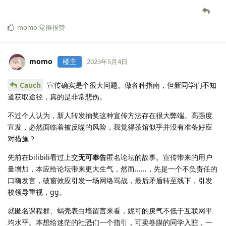
momo
觉得很赞
momo
楼主
2023年5月4日
Cauch
宣传确实是个很大问题。做各种指南，但新同学们不知
道获取途径，真的是非常悲伤。
不过个人认为，新人转发抽奖这种宣传方法存在很大弊端。高强度
宣发，必然面临着被反噬的风险，我觉得茶馆似乎并没有准备好应
对措施？
先前在bilibili看过上交
无可奉告
匿名论坛的故事。宣传带来的用户
量增加，本应给论坛带来更大生气，然而......，先是一个不负责任的
口嗨发言，破窗效应引发一场网络骂战，最后矛盾转至线下，引发
校领导重视，gg。
就匿名课程群、蜗壳表白墙留言来看，妮可的戾气不低于互联网平
均水平。本想给迷茫的社恐们一个指引，可卖卷膜的同学入驻，一