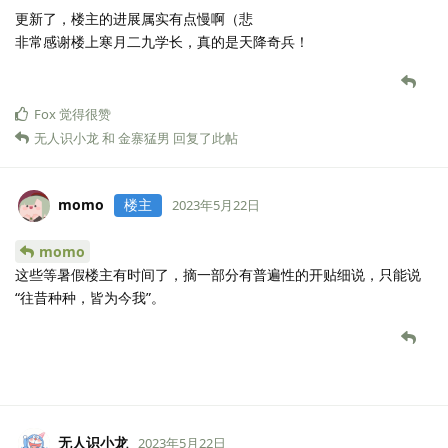
更新了，楼主的进展属实有点慢啊（悲
非常感谢楼上寒月二九学长，真的是天降奇兵！
Fox
觉得很赞
无人识小龙
和
金寨猛男
回复了此帖
momo
楼主
2023年5月22日
momo
这些等暑假楼主有时间了，摘一部分有普遍性的开贴细说，只能说
“往昔种种，皆为今我”。
无人识小龙
2023年5月22日