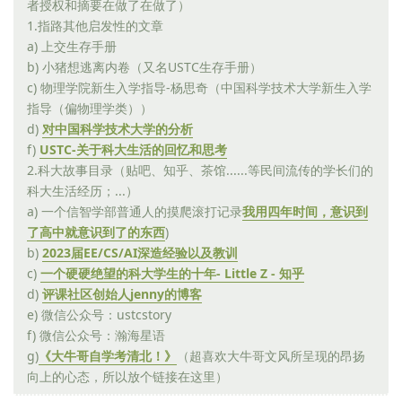
者授权和摘要在做了在做了）
1.指路其他启发性的文章
a) 上交生存手册
b) 小猪想逃离内卷（又名USTC生存手册）
c) 物理学院新生入学指导-杨思奇（中国科学技术大学新生入学
指导（偏物理学类））
d)
对中国科学技术大学的分析
f)
USTC-关于科大生活的回忆和思考
2.科大故事目录（贴吧、知乎、茶馆......等民间流传的学长们的
科大生活经历；...）
a) 一个信智学部普通人的摸爬滚打记录
我用四年时间，意识到
了高中就意识到了的东西
)
b)
2023届EE/CS/AI深造经验以及教训
c)
一个硬硬绝望的科大学生的十年- Little Z - 知乎
d)
评课社区创始人jenny的博客
e) 微信公众号：ustcstory
f) 微信公众号：瀚海星语
g)
《大牛哥自学考清北！》
（超喜欢大牛哥文风所呈现的昂扬
向上的心态，所以放个链接在这里）