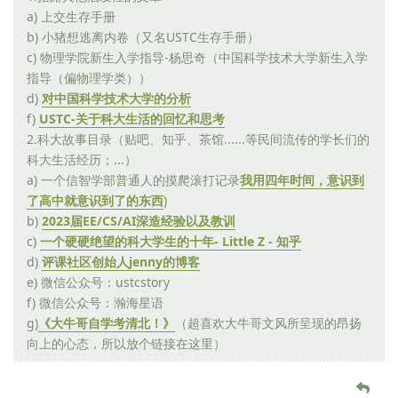
a) 上交生存手册
b) 小猪想逃离内卷（又名USTC生存手册）
c) 物理学院新生入学指导-杨思奇（中国科学技术大学新生入学
指导（偏物理学类））
d)
对中国科学技术大学的分析
f)
USTC-关于科大生活的回忆和思考
2.科大故事目录（贴吧、知乎、茶馆......等民间流传的学长们的
科大生活经历；...）
a) 一个信智学部普通人的摸爬滚打记录
我用四年时间，意识到
了高中就意识到了的东西
)
b)
2023届EE/CS/AI深造经验以及教训
c)
一个硬硬绝望的科大学生的十年- Little Z - 知乎
d)
评课社区创始人jenny的博客
e) 微信公众号：ustcstory
f) 微信公众号：瀚海星语
g)
《大牛哥自学考清北！》
（超喜欢大牛哥文风所呈现的昂扬
向上的心态，所以放个链接在这里）