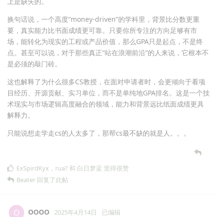
上是缺失的。
换句话说，一个高度“money-driven”的学科里，背景比分数更重
要，真实能力比书面成绩更可靠。只要你所专注的方向足够有市
场，能转化为现实的工程或产品价值，那么GPA只是起点，不是终
点。甚至可以说，对于那些真正“站在浪潮前沿”的人来说，它根本不
是必须的敲门砖。
这也解释了为什么很多CS教授，在面对申请者时，会更倾向于看项
目经历、开源贡献、实习单位，而不是单纯地GPA排名。这是一个技
术现实与市场逻辑高度融合的领域，能力和背景远比纸面成绩更具
解释力。
只能说想走学走cs的人太多了，那帮cs最不缺的就是人。。。
ExSpirdKyx
，
rua?
和
白日梦蓝
觉得很赞
Beater
回复了此帖
OOOO
O
2025年4月14日
已编辑