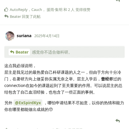
AutoReply
，
Cauch
，
援雨·集明
和
2
人
觉得很赞
Beater
回复了此帖
suriana
2025年4月14日
Beater
感觉你不适合做科研。
这点我必须说明，
层主是我见过的最热爱自己科研课题的人之一，但由于方向十分冷
门，在暑研方向上做妥协实属无奈之举。层主入学后，
曾经
攀过的
connection在如今的课题起到了至关重要的作用。可以说层主的总
结包含了自己血泪经验，也包含了一些正面的事例。
另外
@ExSpirdKyx
，哪怕申请结果不尽如意，以你的热情和能力
你在哪里都能做出成就的🥺