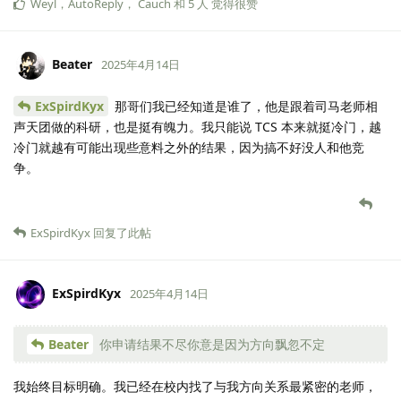
Weyl
，
AutoReply
，
Cauch
和
5
人
觉得很赞
Beater
2025年4月14日
ExSpirdKyx
那哥们我已经知道是谁了，他是跟着司马老师相
声天团做的科研，也是挺有魄力。我只能说 TCS 本来就挺冷门，越
冷门就越有可能出现些意料之外的结果，因为搞不好没人和他竞
争。
ExSpirdKyx
回复了此帖
ExSpirdKyx
2025年4月14日
Beater
你申请结果不尽你意是因为方向飘忽不定
我始终目标明确。我已经在校内找了与我方向关系最紧密的老师，