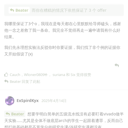
Beater
而你在糟糕的情况下依然保证了 3 个 offer
我哪里保证了3个o，我现在是每天都在心里默默给导师磕头，感谢
他一念之差救了我一条命。我完全不觉得再走一遍申请我有什么好
结果。
我们先永理想实验法反驳你时你要证据，我们找了非个例的证据你
又开始假设了(x)
Cauch
，
Wloner0809🤟
，
suriana
和
Six
觉得很赞
Beater
回复了此帖
ExSpirdKyx
2025年4月14日
Beater
想要学明白简单的五级流水线没有必要盯着vivado做半
天实验……尤其是全体不做底层arch的学生一起跟着遭罪，反而自己
想打的基础都是不算学分的研究生课/连研究生课都没有