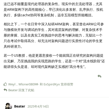
这已远不能覆盖现代处理器的复杂性。现实中的主流处理器，尤其
是ARM架构下的高性能核心，早已演化出多发射、乱序执行、投机
执行、多级cache协同等复杂机制，远非五段模型所能概括。
相比之下，一个在日常中深入钻研ARM架构，甚至曾在ARM公司参
与微模块开发与调试的学生，其对底层架构的理解、对复杂技术手
册的掌握、以及在真实工程挑战中的思考与解决能力，无疑比一个
只在考试中取得高分、却无法对架构问题进行实质性讨论的学生更
具科研潜力。
若一个US教授，他是更愿意接收一个能就我正在研究的架构问题提
出见解、乃至挑战我的实现思路的学生，还是一个对“流水线阶段”还
能讲得头头是道、却对现代架构缺乏实感的“高分考生”。
Weyl
，
Wloner0809🤟
和
ExSpirdKyx
觉得很赞
Beater
回复了此帖
Beater
2025年4月14日