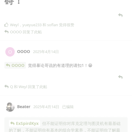
碍！
Weyl
，
yueyue233
和
soflan
觉得很赞
OOOO
回复了此帖
OOOO
O
2025年4月14日
OOOO
觉得暴论哥说的有道理的请扣1！😁
Q
和
Weyl
回复了此帖
Beater
2025年4月14日
已编辑
ExSpirdKyx
但不能证明你对库克定理与图灵机有最基础
的了解，不能证明你有基本的组合学素养，不能证明你了解最