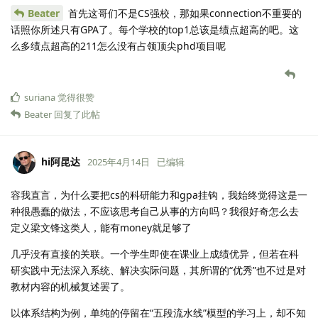
Beater
首先这哥们不是CS强校，那如果connection不重要的
话照你所述只有GPA了。每个学校的top1总该是绩点超高的吧。这
么多绩点超高的211怎么没有占领顶尖phd项目呢
suriana
觉得很赞
Beater
回复了此帖
hi阿昆达
2025年4月14日
已编辑
容我直言，为什么要把cs的科研能力和gpa挂钩，我始终觉得这是一
种很愚蠢的做法，不应该思考自己从事的方向吗？我很好奇怎么去
定义梁文锋这类人，能有money就足够了
几乎没有直接的关联。一个学生即使在课业上成绩优异，但若在科
研实践中无法深入系统、解决实际问题，其所谓的“优秀”也不过是对
教材内容的机械复述罢了。
以体系结构为例，单纯的停留在“五段流水线”模型的学习上，却不知