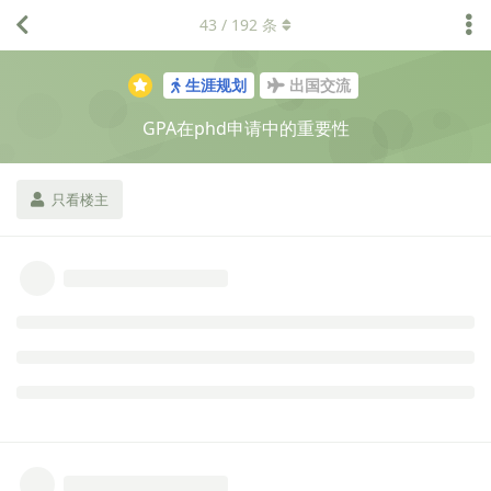
43
/
192
条
Beater
2025年4月14日
拿一个好看的 GPA 是相对容易的，也能使申请有个保障，何乐而不
为？
ExSpirdKyx
connection is all you need
小心竹篮打水一场空。
ExSpirdKyx
和
Beater
回复了此帖
Beater
2025年4月14日
飞跃历史不会记下那些低 GPA 申请失败者的名字，人们也总希望听
到逆袭的故事。但优秀申请者中的大部分永远拥有不错的 GPA，在
竞争日益激烈的 CS 领域，GPA 和科研经历都是必需品。但如果让
我舍弃一个，我会舍弃科研，因为科研难度更高，因为我希望有所