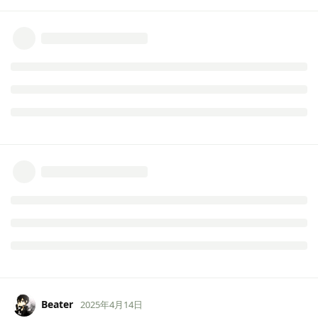
你第二个和第三个 offer 是凭什么拿到的？就是因为你有不错的
GPA，老师看中你的科研潜力。可以认为你是光靠 GPA 裸申抽中的
彩票，这难道不更体现出 GPA 的重要性吗？
ExSpirdKyx
和
Beater
回复了此帖
rua?
R
2025年4月14日
这不就是看申请老师更相信身边人的推荐还是一份光鲜亮丽的简历
吗？
而且拿到好offer与后面的生活也没啥强相关性吧
Beater
2025年4月14日