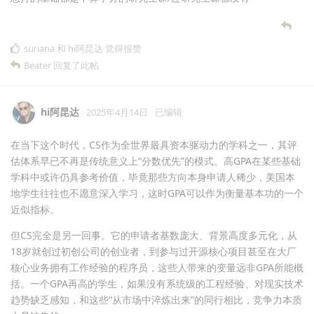
suriana
和
hi阿昆达
觉得很赞
Beater
回复了此帖
hi阿昆达
2025年4月14日
已编辑
在当下这个时代，CS作为全世界最具资本驱动力的学科之一，其评
估体系早已不再是传统意义上“分数优先”的模式。高GPA在某些基础
学科中或许仍具参考价值，毕竟那些方向本身申请人稀少，美国本
地学生往往也不愿意深入学习，这时GPA可以作为衡量基本功的一个
近似指标。
但CS完全是另一回事。它的申请者基数庞大、背景高度多元化，从
18岁就创过初创公司的创业者，到参与过开源核心项目甚至在大厂
核心业务拥有工作经验的程序员，这些人带来的变量远非GPA所能概
括。一个GPA再高的学生，如果没有系统级的工程经验、对现实技术
趋势缺乏感知，和这些“从市场中淬炼出来”的同行相比，竞争力本质