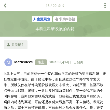
18
/
22
条
生涯规划
求助&答疑
本科生科研发展的内耗
只看楼主
Mathsucks
楼主
M
2024年8月24日
已编辑
lz马上大三，目前很想进一个院内职位很高的导师的组里做科研，正
处在发邮件阶段。由于绩点中等，而且感觉这位导师非常非常大
牛，所以仅仅在邮件沟通阶段就压力非常大，内耗严重，甚至不敢
点开ustc邮箱。老师，一共回复过我两篇邮件，第一次说下周约个
时间聊聊，我向他索要联系方式后，他接着让我发成绩单和简历，
瞬间内耗达到高潮。可能还是在科大绩点不高，不自信吧。发完简
历之后，完全不敢打开邮箱，不敢面对之后会发来什么。唉，难受