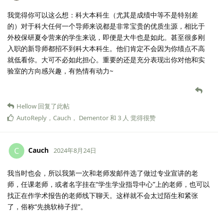
我觉得你可以这么想：科大本科生（尤其是成绩中等不是特别差
的）对于科大任何一个导师来说都是非常宝贵的优质生源，相比于
外校保研夏令营来的学生来说，即便是大牛也是如此。甚至很多刚
入职的新导师都招不到科大本科生。他们肯定不会因为你绩点不高
就低看你。大可不必如此担心。重要的还是充分表现出你对他和实
验室的方向感兴趣，有热情有动力~
Hellow
回复了此帖
AutoReply
，
Cauch
，
Dementor
和
3
人
觉得很赞
Cauch
C
2024年8月24日
我当时也会，所以我第一次和老师发邮件选了做过专业宣讲的老
师，任课老师，或者名字挂在“学生学业指导中心”上的老师，也可以
找正在作学术报告的老师线下聊天。这样就不会太过陌生和紧张
了，俗称“先挑软柿子捏”。