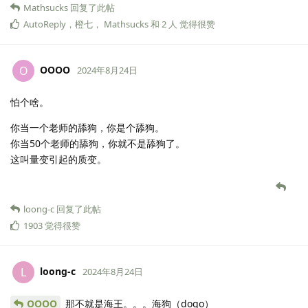
Mathsucks
回复了此帖
AutoReply
，
橙七
，
Mathsucks
和
2
人
觉得很赞
OOOO
O
2024年8月24日
怕个啥。
你当一个老师的舔狗，你是个舔狗。
你当50个老师的舔狗，你就不是舔狗了。
这叫量变引起的质变。
loong-c
回复了此帖
1903
觉得很赞
loong-c
L
2024年8月24日
OOOO
那不就是海王。。。海狗（dogo）