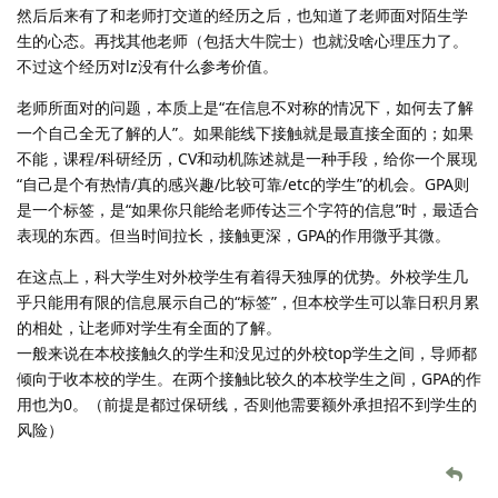
然后后来有了和老师打交道的经历之后，也知道了老师面对陌生学
生的心态。再找其他老师（包括大牛院士）也就没啥心理压力了。
不过这个经历对lz没有什么参考价值。
老师所面对的问题，本质上是“在信息不对称的情况下，如何去了解
一个自己全无了解的人”。如果能线下接触就是最直接全面的；如果
不能，课程/科研经历，CV和动机陈述就是一种手段，给你一个展现
“自己是个有热情/真的感兴趣/比较可靠/etc的学生”的机会。GPA则
是一个标签，是“如果你只能给老师传达三个字符的信息”时，最适合
表现的东西。但当时间拉长，接触更深，GPA的作用微乎其微。
在这点上，科大学生对外校学生有着得天独厚的优势。外校学生几
乎只能用有限的信息展示自己的“标签”，但本校学生可以靠日积月累
的相处，让老师对学生有全面的了解。
一般来说在本校接触久的学生和没见过的外校top学生之间，导师都
倾向于收本校的学生。在两个接触比较久的本校学生之间，GPA的作
用也为0。（前提是都过保研线，否则他需要额外承担招不到学生的
风险）