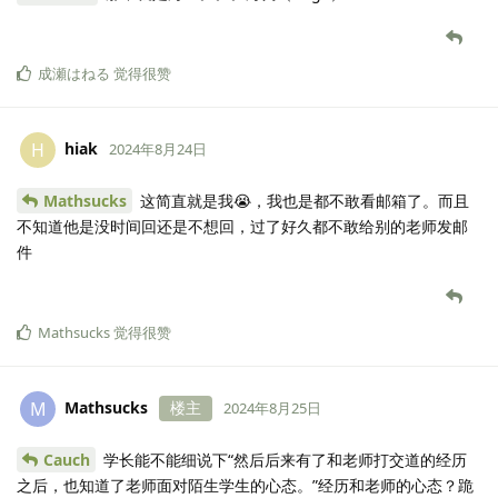
成瀬はねる
觉得很赞
hiak
H
2024年8月24日
Mathsucks
这简直就是我😭，我也是都不敢看邮箱了。而且
不知道他是没时间回还是不想回，过了好久都不敢给别的老师发邮
件
Mathsucks
觉得很赞
Mathsucks
楼主
M
2024年8月25日
Cauch
学长能不能细说下“然后后来有了和老师打交道的经历
之后，也知道了老师面对陌生学生的心态。”经历和老师的心态？跪