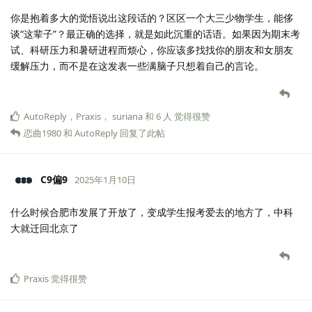
你是抱着多大的觉悟说出这段话的？区区一个大三少物学生，能侈
谈“这辈子”？最正确的选择，就是如此沉重的话语。如果因为期末考
试、科研压力和暑研进程而烦心，你应该多找找你的朋友和女朋友
缓解压力，而不是在这发表一些满脑子只想着自己的言论。
AutoReply
，
Praxis
，
suriana
和
6
人
觉得很赞
恋曲1980
和
AutoReply
回复了此帖
C9偏9
2025年1月10日
什么时候合肥市发展了开放了，变成学生报考爱去的地方了，中科
大就迁回北京了
Praxis
觉得很赞