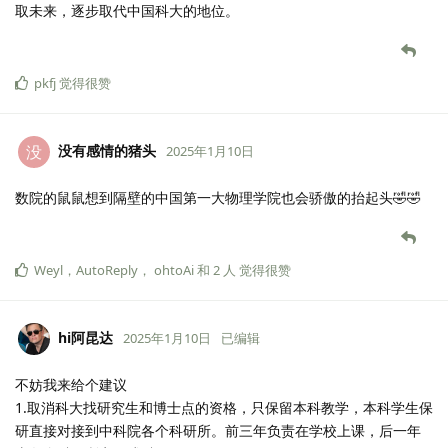
取未来，逐步取代中国科大的地位。
pkfj
觉得很赞
没有感情的猪头
没
2025年1月10日
数院的鼠鼠想到隔壁的中国第一大物理学院也会骄傲的抬起头🤣🤣
Weyl
，
AutoReply
，
ohtoAi
和
2
人
觉得很赞
hi阿昆达
2025年1月10日
已编辑
不妨我来给个建议
1.取消科大找研究生和博士点的资格，只保留本科教学，本科学生保
研直接对接到中科院各个科研所。前三年负责在学校上课，后一年