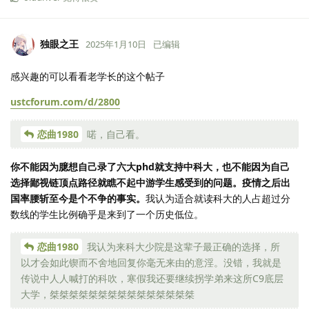
独眼之王
2025年1月10日
已编辑
感兴趣的可以看看老学长的这个帖子
ustcforum.com/d/2800
恋曲1980
喏，自己看。
你不能因为臆想自己录了六大phd就支持中科大，也不能因为自己
选择鄙视链顶点路径就瞧不起中游学生感受到的问题。疫情之后出
国率腰斩至今是个不争的事实。
我认为适合就读科大的人占超过分
数线的学生比例确乎是来到了一个历史低位。
恋曲1980
我认为来科大少院是这辈子最正确的选择，所
以才会如此锲而不舍地回复你毫无来由的意淫。没错，我就是
传说中人人喊打的科吹，寒假我还要继续拐学弟来这所C9底层
大学，桀桀桀桀桀桀桀桀桀桀桀桀桀桀桀