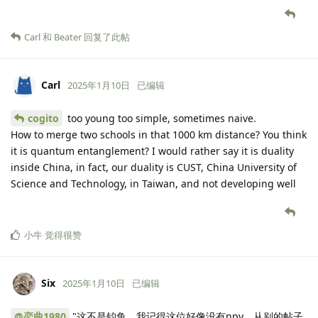
Carl
和
Beater
回复了此帖
Carl
2025年1月10日
已编辑
cogito
too young too simple, sometimes naive.
How to merge two schools in that 1000 km distance? You think
it is quantum entanglement? I would rather say it is duality
inside China, in fact, our duality is CUST, China University of
Science and Technology, in Taiwan, and not developing well
小牛
觉得很赞
Six
2025年1月10日
已编辑
@恋曲1980
"这不是钓鱼，我记得这位好像没有npy，从别的帖子