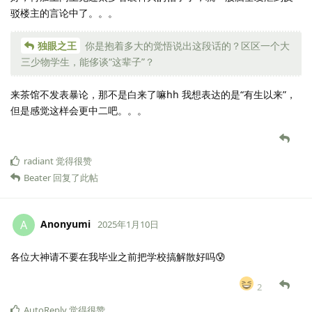
驳楼主的言论中了。。。
独眼之王
你是抱着多大的觉悟说出这段话的？区区一个大
三少物学生，能侈谈“这辈子”？
来茶馆不发表暴论，那不是白来了嘛hh 我想表达的是“有生以来”，
但是感觉这样会更中二吧。。。
radiant
觉得很赞
Beater
回复了此帖
Anonyumi
A
2025年1月10日
各位大神请不要在我毕业之前把学校搞解散好吗😰
2
AutoReply
觉得很赞