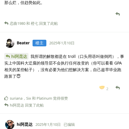
那么烂，但趋势如此。
恋曲1980
和
橙七
回复了此帖
Beater
楼主
2025年1月10日
hi阿昆达
我所谓的解散都是在 troll（口头用语叫做倒闭），事
实上中国科大迂腐的领导层不会执行任何改变的（你可以看看 GPA
相关的某些帖子），没有必要为他们想解决方案，自己趁早毕业跑
路算了😇
2
suriana
，
Six
和
Platinum
觉得很赞
hi阿昆达
回复了此帖
hi阿昆达
2025年1月10日
已编辑