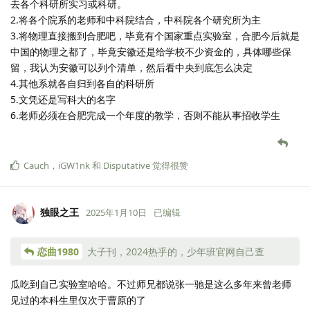
去各个科研所实习或科研。
2.将各个院系的老师和中科院结合，中科院各个研究所为主
3.将物理直接搬到合肥吧，毕竟有个国家重点实验室，合肥今后就是
中国的物理之都了，毕竟安徽还是给学校不少资金的，具体哪些保
留，我认为安徽可以列个清单，然后看中央到底怎么决定
4.其他系就各自归到各自的科研所
5.文凭还是写科大的名字
6.老师必须在合肥完成一个年度的教学，否则不能从事招收学生
Cauch
，
iGW1nk
和
Disputative
觉得很赞
独眼之王
2025年1月10日
已编辑
恋曲1980
大子刊，2024热乎的，少年班官网自己查
瓜吃到自己实验室哈哈。不过师兄都说张一驰是这么多年来曾老师
见过的本科生里仅次于曹原的了