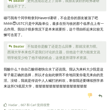
Beater
更何况现在还上了清单，我朋友谈好的哈弗暑研
都去不了了。
碰巧我有个同学刚拿到Haverd暑研，不会是你的朋友被顶了吧
hhhh😇USTC只是中风险单位，最多在拒与收的那个临界点上有一
点作用。我估计很多情况下是本来就要拒，这个理由听起来比较无
懈可击罢了。
Beater
不知道你是酸了还是怎么回事，那就没潜力呗。
西湖大学本来也不是我们讨论的主题，但他这个潜力能发文说
明学校至少给了他不错的机会，这便是所谓学术资源。
我酸什么？你自己酸得都快出水了还说我。我认为来科大少院是这
辈子最正确的选择，所以才会如此锲而不舍地回复你毫无来由的意
淫。没错，我就是传说中人人喊打的科吹，寒假我还要继续拐学弟
来这所C9底层大学，桀桀桀桀桀桀桀桀桀桀桀桀桀桀桀
Hadar
，
667
和
Carl
觉得很赞