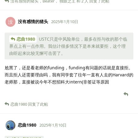
没有感情的猪头
，
Beater
，
独眼之王
和
2
人
回复了此帖
没有感情的猪头
没
2025年1月10日
恋曲1980
USTC只是中风险单位，最多在拒与收的那个临
界点上有一点作用。我估计很多情况下是本来就要拒，这个理
由听起来比较无懈可击罢了。
尬黑了，还是看老师的funding，funding有问题的话就是直接拒。
而且拒人还需要理由吗，我有同学套了往年一直有人去的Harvard的
老师那，直接被说今年不想招科大intern(非签证等原因
恋曲1980
回复了此帖
恋曲1980
2025年1月10日