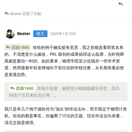
Beater
回复了此帖
Beater
楼主
2025年1月10日
恋曲1980
你给的例子确实挺有意思，我之前都是看郭奖名单
的。不清楚是什么缘故，PRL 级别的成果搞得这么低调，当时尧舜
禹都是轰动一时的。如此看来，物理学院至少还残存一些学术资
源，然而随着年轻老师倾向于前往别的学校任教，从长期来看必然
是衰退趋势。
恋曲1980
其他不知道，物理光少物就能碾压你交，但凡
你找个旦旦来比也行呀。。。
我只是举几个例子描绘何为“顶尖”的毕业去向，而不限定于物理计算
机。你说的都是事实，但偏离了讨论的主题。综合毕业去向来看，
清北交就是很强。