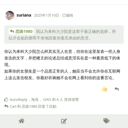
suriana
2025年1月10日
已编辑
恋曲1980
我认为来科大少院是这辈子最正确的选择，所
以才会如此锲而不舍地回复你毫无来由的意淫。
你认为来科大少院怎么样其实无人在意，但你在这里发表一些人身
攻击的文字，并把楼主的论述总结成意淫实在是一种素质低下的体
现。
如果你的女朋友是一个品质正常的人，她应当不会允许你在互联网
上这么攻击校友。你最好祈祷她不会在网上看到你的这番言论。
AutoReply
，
海燕
，
OAO
和
6
人
觉得很赞
Carl
和
恋曲1980
回复了此帖
45678
4
2025年1月10日
已编辑