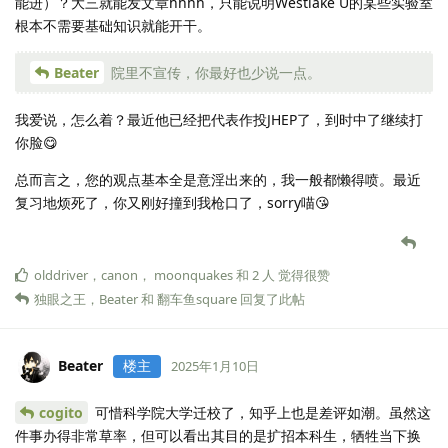
能进）？大三就能发文章hhhh，只能说明Westlake U的某些实验室
根本不需要基础知识就能开干。
Beater
院里不宣传，你最好也少说一点。
我爱说，怎么着？最近他已经把代表作投JHEP了，到时中了继续打
你脸😋
总而言之，您的观点基本全是意淫出来的，我一般都懒得喷。最近
复习地烦死了，你又刚好撞到我枪口了，sorry喵😘
olddriver
，
canon
，
moonquakes
和
2
人
觉得很赞
独眼之王
，
Beater
和
翻车鱼square
回复了此帖
Beater
楼主
2025年1月10日
cogito
可惜科学院大学迁校了，知乎上也是差评如潮。虽然这
件事办得非常草率，但可以看出其目的是扩招本科生，牺牲当下换