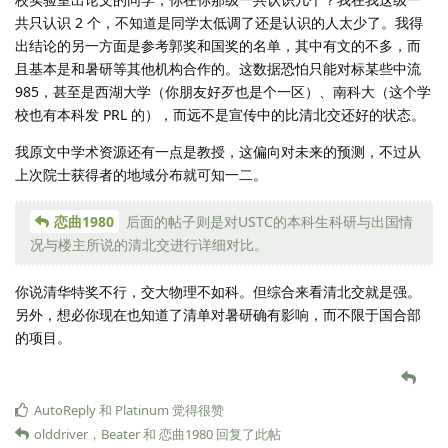
共只认识 2 个，不知道是同学太低调了还是认识的人太少了。我得
出结论的另一方面是参考郭奖和国奖的名单，其中有文的不多，而
且基本是和暑研等其他机构合作的。这数据恐怕只能对标某些中流
985，甚至是西湖大学（你朋友好歹也是个一区）、南科大（这个学
校也有本科发 PRL 的），而远不是宣传中的比清北交还好的状态。
我原文中学术资源还有一点是教授，这偏向对未来的预测，不过从
上次院士获得者的地域分布就可知一二。
恋曲1980
后面的帖子则是对USTC的本科生科研与出国情
况与楼主所说的清北交进行详细对比。
你说清华特奖不行，交大物理不如科。但综合来看清北交就是强。
另外，想必你现在也知道了清单对暑研确有影响，而不限于国合部
的项目。
AutoReply
和
Platinum
觉得很赞
olddriver
，
Beater
和
恋曲1980
回复了此帖