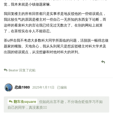
觉，我本来就是小镇做题家嘛.
我回复楼主的所有回答都只是实事求是地反驳他的一些错误观点，
我比较生气的原因是楼主对一些自己一无所知的东西妄下论断，而
这样的看衰科大的言论我已经见过无数次了。在别的网站上就算
了，在茶馆实在令人不能容忍。
茶u抨击我不考虑大多数科大同学所面临的问题，活脱脱一幅得志做
题家的嘴脸。天地良心，我从头到尾只是想反驳楼主对科大学术及
出国的错误观点，从没想掺和对他对科大的评判。
Beater
回复了此帖
恋曲1980
2025年1月11日
已编辑
翻车鱼square
但如此出言不逊，不分场合贬低学习不如
自己的同学，真没素质👎🏻