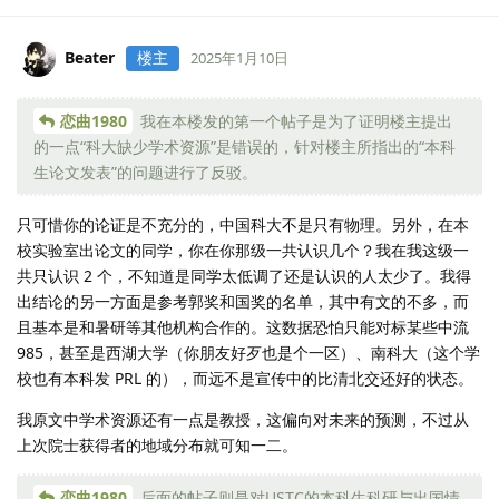
Beater
楼主
2025年1月10日
恋曲1980
我在本楼发的第一个帖子是为了证明楼主提出
的一点“科大缺少学术资源”是错误的，针对楼主所指出的“本科
生论文发表”的问题进行了反驳。
只可惜你的论证是不充分的，中国科大不是只有物理。另外，在本
校实验室出论文的同学，你在你那级一共认识几个？我在我这级一
共只认识 2 个，不知道是同学太低调了还是认识的人太少了。我得
出结论的另一方面是参考郭奖和国奖的名单，其中有文的不多，而
且基本是和暑研等其他机构合作的。这数据恐怕只能对标某些中流
985，甚至是西湖大学（你朋友好歹也是个一区）、南科大（这个学
校也有本科发 PRL 的），而远不是宣传中的比清北交还好的状态。
我原文中学术资源还有一点是教授，这偏向对未来的预测，不过从
上次院士获得者的地域分布就可知一二。
恋曲1980
后面的帖子则是对USTC的本科生科研与出国情