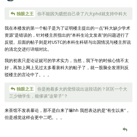
独眼之王
你不能因为臆想自己录了六大phd就支持中科大
我在本楼发的第一个帖子是为了证明楼主提出的一点“科大缺少学术
资源”是错误的，针对楼主所指出的“本科生论文发表”的问题进行了
反驳。后面的帖子则是对USTC的本科生科研与出国情况与楼主所说
的清北交进行详细对比。
我的初衷只是论证妮可的学术实力，当然，我下午的时候心情不太
好，再加上网上见过太多看衰科大的帖子了，就一股脑全发泄到反
驳楼主的言论中了。。。
独眼之王
你是抱着多大的觉悟说出这段话的？区区一个大
三少物学生，能侈谈“这辈子”？
来茶馆不发表暴论，那不是白来了嘛hh 我想表达的是“有生以来”，
但是感觉这样会更中二吧。。。