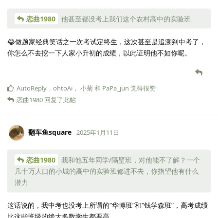
恋曲1980
他甚至都没考上我们这个农村高中的实验班
😂做题家经典笑话之一次考试定终生，这次甚至是追溯到中考了，
你怎么不去挖一下人家小升初的成绩，以此证明他不如你呢。
AutoReply
，
ohtoAi
，
小菊
和
PaPa_jun
觉得很赞
恋曲1980
回复了此帖
翻车鱼square
2025年1月11日
恋曲1980
我和他五年同学/隔壁班，对他能不了解？一个
几十万人口的小城的高中的实验班都进不去，你指望他有什么
潜力
这话说的，我中考也没考上所谓的“华博班”和“钱学森班”，高考成绩
比这些班级的绝大多数学生都要高。