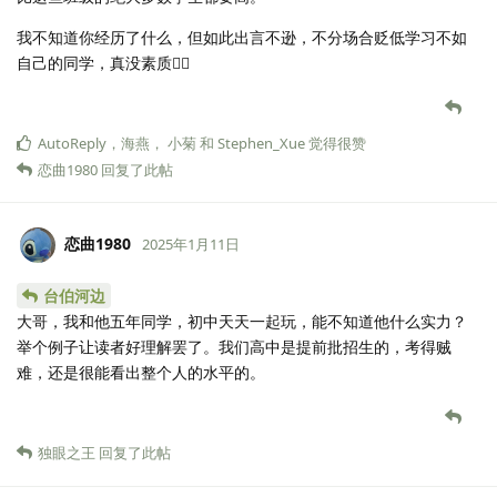
我不知道你经历了什么，但如此出言不逊，不分场合贬低学习不如
自己的同学，真没素质👎🏻
AutoReply
，
海燕
，
小菊
和
Stephen_Xue
觉得很赞
恋曲1980
回复了此帖
恋曲1980
2025年1月11日
台伯河边
大哥，我和他五年同学，初中天天一起玩，能不知道他什么实力？
举个例子让读者好理解罢了。我们高中是提前批招生的，考得贼
难，还是很能看出整个人的水平的。
独眼之王
回复了此帖