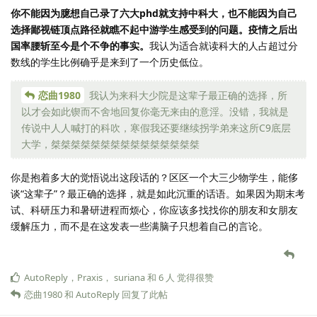
你不能因为臆想自己录了六大phd就支持中科大，也不能因为自己
选择鄙视链顶点路径就瞧不起中游学生感受到的问题。疫情之后出
国率腰斩至今是个不争的事实。
我认为适合就读科大的人占超过分
数线的学生比例确乎是来到了一个历史低位。
恋曲1980
我认为来科大少院是这辈子最正确的选择，所
以才会如此锲而不舍地回复你毫无来由的意淫。没错，我就是
传说中人人喊打的科吹，寒假我还要继续拐学弟来这所C9底层
大学，桀桀桀桀桀桀桀桀桀桀桀桀桀桀桀
你是抱着多大的觉悟说出这段话的？区区一个大三少物学生，能侈
谈“这辈子”？最正确的选择，就是如此沉重的话语。如果因为期末考
试、科研压力和暑研进程而烦心，你应该多找找你的朋友和女朋友
缓解压力，而不是在这发表一些满脑子只想着自己的言论。
AutoReply
，
Praxis
，
suriana
和
6
人
觉得很赞
恋曲1980
和
AutoReply
回复了此帖