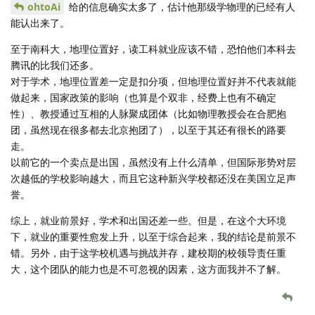
ohtoAi
给的信息确实太多了，估计他那级学物理的已经有人
能认出来了。
至于南科大，地理位置好，读工科就业应该不错，恐怕他们本科去
腾讯的比我们还多。
对于学术，地理位置差一定是扣分项，但地理位置好并不代表就能
做起来，国家政策的影响（也算是个双非，经费上也有不确定
性）、教授通过互相的人脉聚成团体（比如物理教授会在合肥抱
团，虽然现在很多都去北京抱团了），以至于其还有很长的路要
走。
以前它的一个卖点是出国，虽然没有上什么清单，但国际形势对层
次越低的学校影响越大，而且它这种新兴学校都还没在美国立足声
誉。
综上，就业前景好，学术和出国还差一些。但是，在这个大环境
下，就业的重要性愈发上升，以至于综合起来，我的结论是前景不
错。另外，由于这学校机遇与挑战并存，建校期的校领导责任重
大，这个团队的能力也是不可忽视的因素，这方面我并不了解。