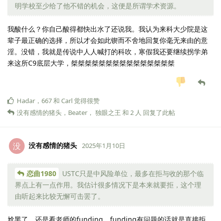
明学校至少给了他不错的机会，这便是所谓学术资源。
我酸什么？你自己酸得都快出水了还说我。我认为来科大少院是这
辈子最正确的选择，所以才会如此锲而不舍地回复你毫无来由的意
淫。没错，我就是传说中人人喊打的科吹，寒假我还要继续拐学弟
来这所C9底层大学，桀桀桀桀桀桀桀桀桀桀桀桀桀桀桀
Hadar
，
667
和
Carl
觉得很赞
没有感情的猪头
，
Beater
，
独眼之王
和
2
人
回复了此帖
没有感情的猪头
没
2025年1月10日
恋曲1980
USTC只是中风险单位，最多在拒与收的那个临
界点上有一点作用。我估计很多情况下是本来就要拒，这个理
由听起来比较无懈可击罢了。
尬黑了，还是看老师的funding，funding有问题的话就是直接拒。