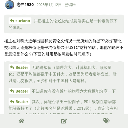
恋曲1980
2025年1月12日
已编辑
suriana
并把楼主的论述总结成意淫实在是一种素质低下
的体现。
楼主在对科大近年出国和发表论文情况一无所知的前提下说出“清北
交出国无论是极值还是平均值都强于USTC”这样的话，那他的论述不
是意淫是什么？(下面的引用是按照发帖时间顺序）
Beater
无论是极值（物理六大、计算机四大、顶级量
化）还是平均值都强于中国科大，这是因为后者逐年变差。所
以清北交很强，至少相对于中国科大是这样。
Beater
不知道你有没有近年的物理六大数据能分享一下
Beater
其次，你能否举出一些例子，PRL 级别在清华都
能获得特奖了（比较著名的是尧舜禹，2018级），肯定会有相
应报道。中国科大历史上肯定有，但最近几年我确实没听说
过，更不至于说“每年都有”了。