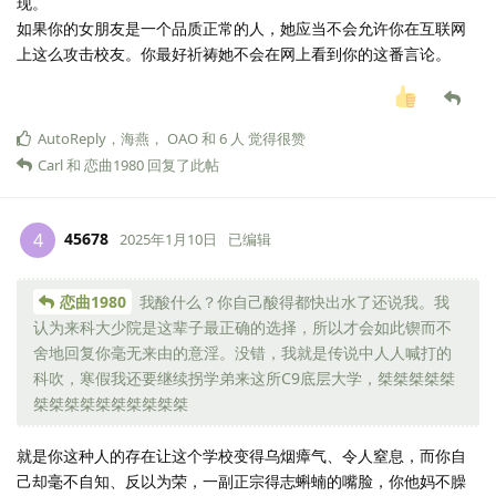
现。
如果你的女朋友是一个品质正常的人，她应当不会允许你在互联网
上这么攻击校友。你最好祈祷她不会在网上看到你的这番言论。
AutoReply
，
海燕
，
OAO
和
6
人
觉得很赞
Carl
和
恋曲1980
回复了此帖
45678
4
2025年1月10日
已编辑
恋曲1980
我酸什么？你自己酸得都快出水了还说我。我
认为来科大少院是这辈子最正确的选择，所以才会如此锲而不
舍地回复你毫无来由的意淫。没错，我就是传说中人人喊打的
科吹，寒假我还要继续拐学弟来这所C9底层大学，桀桀桀桀桀
桀桀桀桀桀桀桀桀桀桀
就是你这种人的存在让这个学校变得乌烟瘴气、令人窒息，而你自
己却毫不自知、反以为荣，一副正宗得志蝌蝻的嘴脸，你他妈不臊