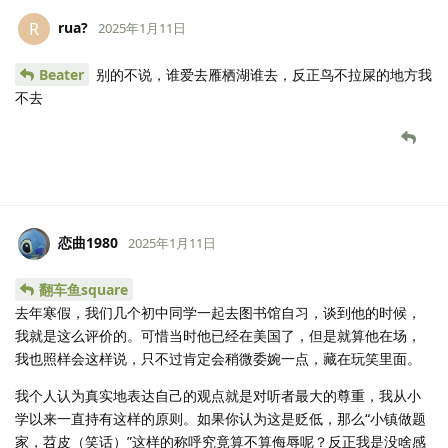
rua?
R
2025年1月11日
Beater
别的不说，谁爱去雁栖湖谁去，反正鸟不拉屎的地方我
不去
恋曲1980
2025年1月11日
翻车鱼square
去年寒假，我们几个初中同学一起去图书馆自习，谈到他的时候，
我就是这么评价的。可惜当时他已经在美国了，但是就算他在场，
我也照样会这样说，只不过肯定会稍微委婉一点，藏在玩笑里面。
我个人认为真实地表达自己的观点就是对听者最大的尊重，我从小
学以来一直持有这样的原则。如果你认为这是贬低，那么“小镇做题
家，苕皮（笑话）”这样的称呼究竟算不算侮辱呢？反正我是没啥感