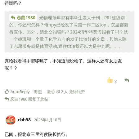
得慌吗？
恋曲1980
光物理每年都有本科生发大子刊，PRL这级别
的，你还想怎样？俺npy已经发了两篇一作二区top，院里都懒
得宣传。另外，清北交很强吗？2024清华特奖海报看了吗？就
一个姚班和一个量子化学方向的发了比较好的文章，其他人除
了志愿服务就是体育活动,遮住title我还以为是中九呢。。。
真给我看得手都哆嗦了，不知道能说啥了。这样人还有女朋友
呢？？
3
AutoReply
，
海燕
，
凝心
和
2
人
觉得很赞
恋曲1980
回复了此帖
cbh98
2025年1月10日
已阅，报北京三里河侯院长执行。