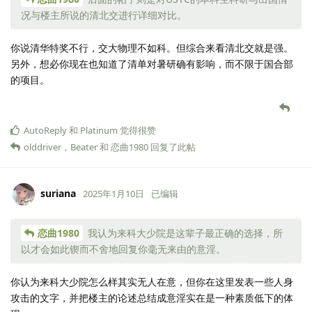
况与楼主所说的清北交进行详细对比。
你说清华特奖不行，交大物理不如科。但综合来看清北交就是强。
另外，想必你现在也知道了清单对暑研确有影响，而不限于国合部
的项目。
AutoReply
和
Platinum
觉得很赞
olddriver
，
Beater
和
恋曲1980
回复了此帖
suriana
2025年1月10日
已编辑
恋曲1980
我认为来科大少院是这辈子最正确的选择，所
以才会如此锲而不舍地回复你毫无来由的意淫。
你认为来科大少院怎么样其实无人在意，但你在这里发表一些人身
攻击的文字，并把楼主的论述总结成意淫实在是一种素质低下的体