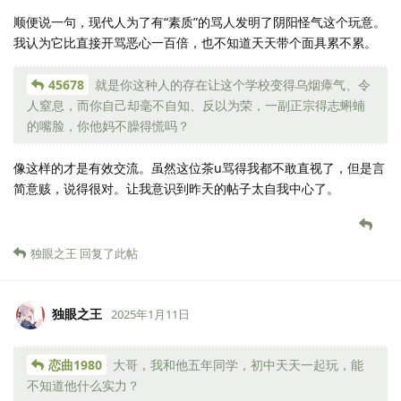
顺便说一句，现代人为了有“素质”的骂人发明了阴阳怪气这个玩意。
我认为它比直接开骂恶心一百倍，也不知道天天带个面具累不累。
45678
就是你这种人的存在让这个学校变得乌烟瘴气、令
人窒息，而你自己却毫不自知、反以为荣，一副正宗得志蝌蝻
的嘴脸，你他妈不臊得慌吗？
像这样的才是有效交流。虽然这位茶u骂得我都不敢直视了，但是言
简意赅，说得很对。让我意识到昨天的帖子太自我中心了。
独眼之王
回复了此帖
独眼之王
2025年1月11日
恋曲1980
大哥，我和他五年同学，初中天天一起玩，能
不知道他什么实力？