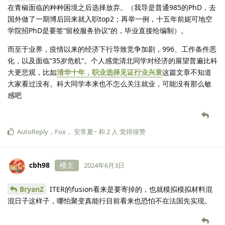
在青椒面临的种种困境之后选择放弃。（我导是普通985的PhD，去
国外做了一期博后回来就入职top2；再举一例，十五年前妮可地空
学院招PhD是要签“留校服务协议”的，毕业直接给编制）。
而至于业界，疫情以来的经济下行导致竞争加剧，996、工作条件恶
化，以及面临“35岁危机”。个人感觉清北同学对经济的展望普遍比科
大更悲观，比如
清华十年，职业选择见证行业兴衰
这篇文章不知道
大家看过没有。科大同学本来也不怎么关注就业，可能没有那么敏
感吧
AutoReply
，
Fox
，
安常夏~
和
2
人
觉得很赞
cbh98
楼主
2024年6月3日
BryanZ
ITER的fusion看来是要寄掉的，也就模拟模拟材料混
混日子这样子，哪怕聚变真能行目前看来也恐怕不在法国先实现。