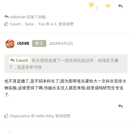
2
olddriver
回复了此帖
Cauch
，
Tanix
，
Fox
和
4
人
觉得很赞
cbh98
楼主
2024年6月2日
Cauch
科大曾经发展了一些文科比如法学，但现在又撤
了，也是非常可惜
也不算是撤了,是不招本科生了,因为那帮老头要给大一文科生安排大
物实验,这谁受得了啊,传扬出去没人愿意来报,就变成纯研究生专业
了.
Disputative
和
Hello-Kitty
觉得很赞