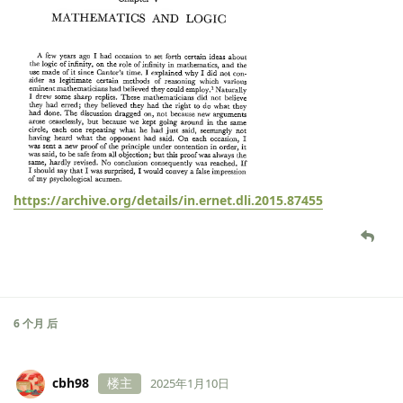
https://archive.org/details/in.ernet.dli.2015.87455
6 个月
后
cbh98
楼主
2025年1月10日