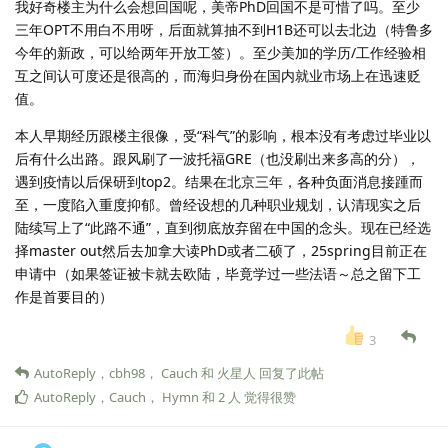
我好奇楼主为什么会想回国呢，美帝PhD回国不是可惜了吗。至少
三年OPT不用白不用呀，后面就算抽不到H1B还可以去北边（特鲁多
今年的新政，可以给两年开放工签）。至少美加的学历/工作经验相
互之间认可度还是很高的，而海归身份在国内就业市场上在迅速贬
值。
本人早期经历跟楼主很像，受“科气”的影响，根本没有考虑过毕业以
后有什么出路。跟风刷了一波托福GRE（也没刷出来多高的分），
遇到疫情以后保研到top2。结果在北京三年，各种负面消息接踵而
至，一度陷入重度抑郁。曾经设想的几种职业规划，认清现实之后
陆续写上了“此路不通”，直到彻底放弃留在中国的念头。现在已经选
择master out然后去加拿大读PhD或者二硕了，25spring目前正在
申请中（如果签证被卡就去欧陆，毕竟学过一些法语～总之留下工
作是首要目的）
3
AutoReply
，
cbh98
，
Cauch
和
火星人
回复了此帖
AutoReply
，
Cauch
，
Hymn
和
2
人
觉得很赞