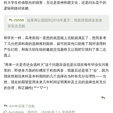
科大学生价值取向的祸害，无论是造神和膜文化，还是闷头蛮干的
逻辑和路径依赖
cbh98
如果再让我回到2016年夏天，我觉得我就该老老
实实去北航
和学长一样，高考前咱一直想的就是能上北航就满足了，然而多考
了几分把浙科南的选择推到面前，妮可的宣传口助推了我对读理科
产生幻想，和南大招生组的尴尬交流最终又让我把它填到了第二志
愿上
“再来一次是否还会选科大”这个问题应该也是出现在每年毕业生问卷
里的，即使各方面的吐槽至于积怨再多，我最后还是填了“会”，因为
我依然相信来科及本科期间的几个选择在当时有充分合理性——当
然，现在的期望是用未来几年时间证明离科及之后的选择也有充分
的合理，和正确性( *︾▽︾)
cbh98
回复了此帖
AutoReply
，
明四归
，
cbh98
和
7
人
觉得很赞