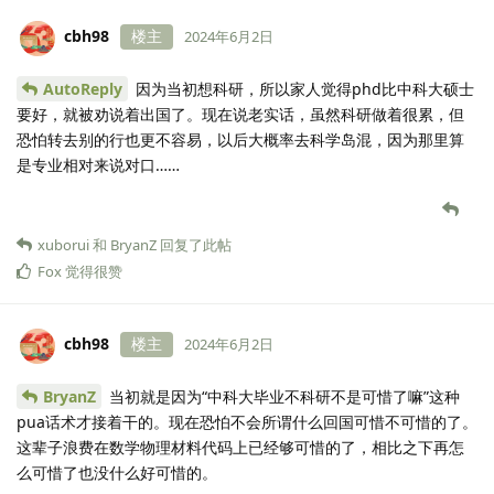
cbh98
楼主
2024年6月2日
AutoReply
因为当初想科研，所以家人觉得phd比中科大硕士
要好，就被劝说着出国了。现在说老实话，虽然科研做着很累，但
恐怕转去别的行也更不容易，以后大概率去科学岛混，因为那里算
是专业相对来说对口……
xuborui
和
BryanZ
回复了此帖
Fox
觉得很赞
cbh98
楼主
2024年6月2日
BryanZ
当初就是因为“中科大毕业不科研不是可惜了嘛”这种
pua话术才接着干的。现在恐怕不会所谓什么回国可惜不可惜的了。
这辈子浪费在数学物理材料代码上已经够可惜的了，相比之下再怎
么可惜了也没什么好可惜的。