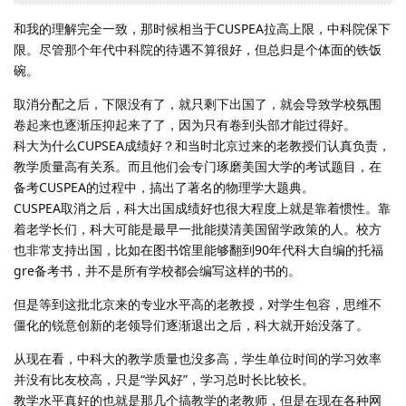
和我的理解完全一致，那时候相当于CUSPEA拉高上限，中科院保下
限。尽管那个年代中科院的待遇不算很好，但总归是个体面的铁饭
碗。
取消分配之后，下限没有了，就只剩下出国了，就会导致学校氛围
卷起来也逐渐压抑起来了了，因为只有卷到头部才能过得好。
科大为什么CUPSEA成绩好？和当时北京过来的老教授们认真负责，
教学质量高有关系。而且他们会专门琢磨美国大学的考试题目，在
备考CUSPEA的过程中，搞出了著名的物理学大题典。
CUSPEA取消之后，科大出国成绩好也很大程度上就是靠着惯性。靠
着老学长们，科大可能是最早一批能摸清美国留学政策的人。校方
也非常支持出国，比如在图书馆里能够翻到90年代科大自编的托福
gre备考书，并不是所有学校都会编写这样的书的。
但是等到这批北京来的专业水平高的老教授，对学生包容，思维不
僵化的锐意创新的老领导们逐渐退出之后，科大就开始没落了。
从现在看，中科大的教学质量也没多高，学生单位时间的学习效率
并没有比友校高，只是“学风好”，学习总时长比较长。
教学水平真好的也就是那几个搞教学的老教师，但是在现在各种网