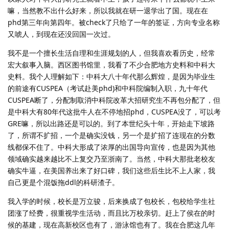
嘛，当然教不出什么好来，所以我就在研一退学出了国。现在在
phd第三年向第四年。被check了只给了一年的签证，方向专业名称
又唬人，到现在还没回国一次过。
我不是一个擅长生活自理和生涯规划的人，但我喜欢看历史，经常
宏大叙事入脑。西区图书馆里，我看了不少合肥地方史料和中科大
史料。我个人理解如下：中科大八十年代那么辉煌，是因为毕业生
的前途有CUSPEA（考试赴美phd)和中科院编制入职，九十年代
CUSPEA断了，分配制取消中科院改革大招研究生不再包分配了，但
是中科大有80年代这批牛人在不停地招phd，CUSPEA没了，可以考
GRE嘛，所以出路还是可以的。到了本世纪头十年，开始走下坡路
了，所谓不扩招，一个是确实没钱，另一个是扩招了连现在的分数
线都保不住了。中科大形成了浓厚的出国导向宣传，也是因为其他
领域确实越来越比不上复交乃至浙南了。当然，中科大那批老校友
确实牛逼，在美国养出来了好口碑，我们这些后生比不上人家，我
自己更是个混饭拖ddl的科研渣子。
我入学的时候，校长是万立骏，后来换成了包校长，包校给学生社
团涨了经费，很重视学生活动，而且比万校亲切。赶上了侯在的时
候的基建，现在高新校区也有了，游泳馆也有了。我在合肥这几年