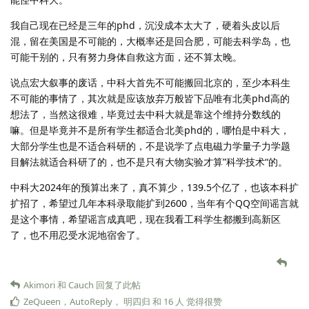
我自己现在已经是三年的phd，沉没成本太大了，硬着头皮以后
混，留在美国是不可能的，大概率还是回合肥，可能去科学岛，也
可能干别的，只有努力身体自救这方面，还不算太晚。
说点宏大叙事的废话，中科大首先不可能搬回北京的，至少本科生
不可能的事情了，其次就是应该放弃万般皆下品唯有北美phd高的
想法了，当然这很难，毕竟过去中科大就是靠这个维持分数线的
嘛。但是毕竟并不是所有学生都适合北美phd的，哪怕是中科大，
大部分学生也是不适合科研的，不是说学了点电磁力学量子力学题
目解法就适合科研了的，也不是只有大物实验才算”科学技术“的。
中科大2024年的预算出来了，真不算少，139.5个亿了，也该本科扩
扩招了，希望过几年本科录取能扩到2600，当年有个QQ空间谣言就
是这个事情，希望谣言成真吧，现在我看工科学生都搬到高新区
了，也不用忍受水泥地宿舍了。
Akimori
和
Cauch
回复了此帖
ZeQueen
，
AutoReply
，
明四归
和
16
人
觉得很赞