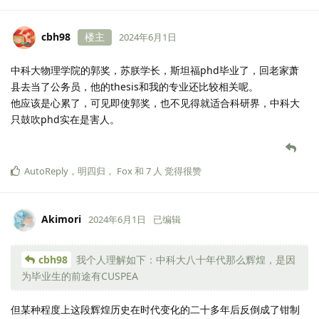
cbh98
楼主
2024年6月1日
中科大物理学院的郭奖，苏朕学长，斯坦福phd毕业了，回老家萧
县去当了公务员，他的thesis和我的专业还比较相关呢。
他应该是心累了，可见即使郭奖，也不见得就适合科研界，中科大
只鼓吹phd实在是害人。
AutoReply
，
明四归
，
Fox
和
7
人
觉得很赞
Akimori
2024年6月1日
已编辑
cbh98
我个人理解如下：中科大八十年代那么辉煌，是因
为毕业生的前途有CUSPEA
但某种程度上这段辉煌历史在时代变化的二十多年后反倒成了钳制