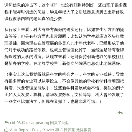
课和信息的冲击下，这个“好”，也没有好到特别好，还出现了很多课
程不能与时俱进的问题，毕竟年纪大了之后还愿意折腾去重新修改
课程教学内容的老师真的是少数。
从行政上来看，科大有些方面做的确实还行，比如在生活方面的提
议等等；但是有些方面也非常顽固，比如认为学生就应该闷头打数
理基础。因为现在在管理层的多是八九十年代老科，已经形成了他
们对于成功的路径依赖。也就是管理僵化掉了，当然这是所有老牌
辉煌过的大学的通病。从现在来看，还能保持创新进取的学校往往
是新办的学校。在老牌学校里，新创立的院系也总会比老院系好。
（事实上这点我觉得就是科大的机会之一，科大的专业残缺，导致
有很多新的专业可以从零设立，不会像其他的学校有学科老顽固把
持着。只要管理层能放手，这些新学科发展就会不错。类似的例子
比如人大发展计算机，清华发展数学，文科等等。科大曾经发展了
一些文科比如法学，但现在又撤了，也是非常可惜。）
cbh98
和
disappearing
回复了此帖
AutoReply
，
Fox
，
Xavier
和
白日梦蓝
觉得很赞