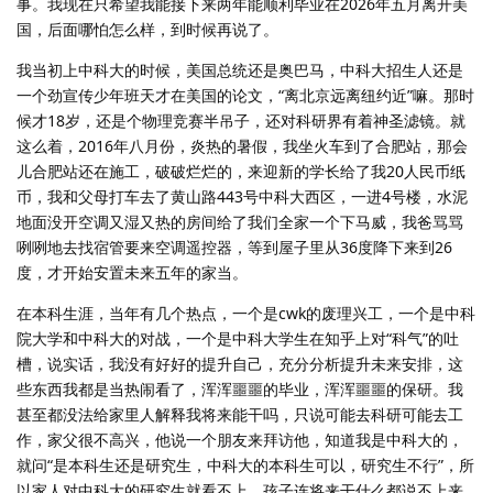
事。我现在只希望我能接下来两年能顺利毕业在2026年五月离开美
国，后面哪怕怎么样，到时候再说了。
我当初上中科大的时候，美国总统还是奥巴马，中科大招生人还是
一个劲宣传少年班天才在美国的论文，“离北京远离纽约近”嘛。那时
候才18岁，还是个物理竞赛半吊子，还对科研界有着神圣滤镜。就
这么着，2016年八月份，炎热的暑假，我坐火车到了合肥站，那会
儿合肥站还在施工，破破烂烂的，来迎新的学长给了我20人民币纸
币，我和父母打车去了黄山路443号中科大西区，一进4号楼，水泥
地面没开空调又湿又热的房间给了我们全家一个下马威，我爸骂骂
咧咧地去找宿管要来空调遥控器，等到屋子里从36度降下来到26
度，才开始安置未来五年的家当。
在本科生涯，当年有几个热点，一个是cwk的废理兴工，一个是中科
院大学和中科大的对战，一个是中科大学生在知乎上对“科气”的吐
槽，说实话，我没有好好的提升自己，充分分析提升未来安排，这
些东西我都是当热闹看了，浑浑噩噩的毕业，浑浑噩噩的保研。我
甚至都没法给家里人解释我将来能干吗，只说可能去科研可能去工
作，家父很不高兴，他说一个朋友来拜访他，知道我是中科大的，
就问“是本科生还是研究生，中科大的本科生可以，研究生不行”，所
以家人对中科大的研究生就看不上，孩子连将来干什么都说不上来