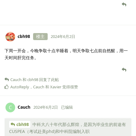
cbh98
楼主
2024年6月2日
下周一开会，今晚争取十点半睡着，明天争取七点前自然醒，用一
天时间肝完任务。
Cauch
和
cbh98
回复了此帖
AutoReply
，
Cauch
和
Xavier
觉得很赞
Cauch
C
2024年6月2日
已编辑
cbh98
中科大八十年代那么辉煌，是因为毕业生的前途有
CUSPEA（考试赴美phd)和中科院编制入职