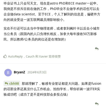
毕业证书上只会写天文。现在是astro PhD和ECE master一起申。
我倒是不排斥目前在做的工作，PhD毕业不去做学术的话也可以去
企业做data scientist。至于ECE，个人了解到的信息是，偏硬件方
向的就业受这一波互联网裁员潮影响较小。
实在不行还可以去当中学物理老师，或者拿到枫叶卡以后去小城市
当公务员（跟国内的人口负增长相反，加拿大每年接收50万新移
民。所以教师/公务员的岗位还是在增加的）
AutoReply
，
Cauch
和
Xavier
觉得很赞
BryanZ
B
2024年6月3日
cbh98
那就理解了，敏感专业签证都是大问题。如果是fusion
的话那业界还真没什么工作机会。拍拍学长，帮你祈祷一波ITER实
验成功吧（成功了是不是科技部会多投点钱）