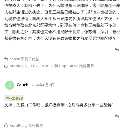
怕规模大了就回不去了。为什么非得是玉泉路呢，这可能是老一辈
人在那生活过的执念。但是玉泉路已经被占了，那地方也挺偏的，
到现在也很偏，国科大学生从玉泉路去各所里其实也很不方便。不
如当时争取在北京郊区要块地，到现在估计也和玉泉路差不多偏
了。除此之外，其实也完全不用局限于北京，像苏州，深圳，曾经
都是很有机会的，为什么没有在政策收紧之前发展异地校区呢？
cbh98
回复了此帖
AutoReply
，
Fox
，
slucius
和
Disputative
觉得很赞
Cauch
C
2024年6月2日
cbh98
支持，先努力工作吧，搬好板凳等lz之后能再多分享一些见解(
AutoReply
觉得很赞