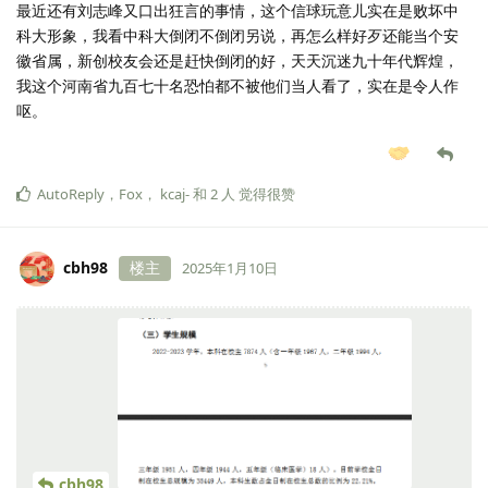
最近还有刘志峰又口出狂言的事情，这个信球玩意儿实在是败坏中
科大形象，我看中科大倒闭不倒闭另说，再怎么样好歹还能当个安
徽省属，新创校友会还是赶快倒闭的好，天天沉迷九十年代辉煌，
我这个河南省九百七十名恐怕都不被他们当人看了，实在是令人作
呕。
AutoReply
，
Fox
，
kcaj-
和
2
人
觉得很赞
cbh98
楼主
2025年1月10日
cbh98