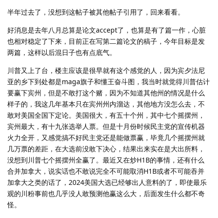
半年过去了，没想到这帖子被其他帖子引用了，回来看看。
好消息是去年八月总算是论文accept了，也算是有了篇一作，心脏
也相对稳定了下来，目前正在写第二篇论文的稿子，今年目标是发
两篇，这样以后混日子也有点底气。
川普又上了台，楼主应该是很早就有这个感觉的人，因为宾夕法尼
亚的乡下到处都是maga旗子和懂王奋斗图，我当时就觉得川普估计
要赢下宾州，但是不敢打这个赌，因为不知道其他州的情况是什么
样子的，我这几年基本只在宾州州内溜达，其他地方没怎么去，不
敢对美国全国下定论。美国很大，有五十个州，其中七个摇摆州，
宾州最大，有十九张选举人票。但是十月份时候民主党的宣传机器
火力全开，又感觉搞不好民主党还是能做票赢，毕竟几个摇摆州就
几万票的差距，在大选前没敢下决心，结果出来实在是大出所料，
没想到川普七个摇摆州全赢了。最近又在炒H1B的事情，还有什么
合并加拿大，说实话也不敢说完全不可能取消H1B或者不可能吞并
加拿大之类的话了，2024美国大选已经够出人意料的了，即使最乐
观的川粉事前也几乎没人敢预测他赢这么大，后面发生什么都不奇
怪。