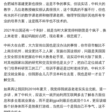
合肥城市基建更新也很快，这是不争的事实。但说实话，中科大的
教学，几位老教授确实很认真很强大，这个我真的不服不行，但也
有水的不行的数学课老师和物理课老师。物理学院强奸其他所有专
业的培养方案，这是既不科学也不技术的。
2021年出国还有一个利好，就是当时大家觉得特朗普是个疯子，换
上来老登，最起码能好点吧，现在看来，很悲观了。
中科大在合肥，大力宣传出国也是没办法的事情，你市容市貌比不
上南京杭州，就业更比不上人家，宣扬出国这很好，问题是美国国
土安全部没有把握在中科大教务处手里。说实话中科大除了留美，
对其他国家出国的研究和交流安排也是太少了，把自己定位就成了
专门培养科研苦工的工厂，培训手册还是过时老掉牙的。中科大不
是没就业展会，但我那会儿几乎没本科生去逛，我也是研一才去了
解交流。
如果再让我回到2016年夏天，我觉得我就该老老实实去北航。退一
步讲，来了中科大，应该大一就开始利用互联网多去了解各方面信
息和多去逛就业展会，而不是刷gpa到最后也就混个3.4，更应该锻
炼个好身体而不是熬夜打游戏，当然后一个是我自己不争气，这不
能怪中科大。