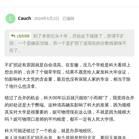
Cauch
C
2024年6月2日
已编辑
cbh98
到了本世纪头十年，开始走下坡路了，所谓不扩
招，一个是确实没钱，另一个是扩招了连现在的分数线都保不
住了。
不扩招还有原因就是自命清高。在安徽，没几个学校是科大看得上
想合并的，合并了个烟草学院，结果不愿意给人家发科大毕业证，
怕影响科大文凭的含金量，最后也没有保留人家的专业，相当于除
了地什么也没拿。
错过了合并的机会，科大00年以后就只能吹“小而精”了，我觉得合并
的好处还是大于弊端。这种清高确实影响了科大的发展，因为规模
其实对大学是很重要的，妮可物理现在这么强，不就是因为规模大
吗？妮可物理口老师的平均精度，都不一定有人民大学强。
科大可能还错过了一个机会，就是办异地校区。
有人说当时不扩招不合并，有个原因是想回北京，要回玉泉路去，