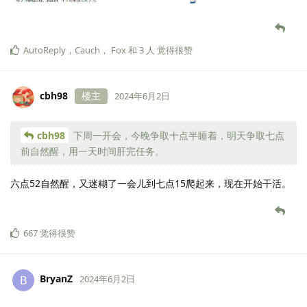
AutoReply
，
Cauch
，
Fox
和
3
人
觉得很赞
cbh98
楼主
2024年6月2日
cbh98
下周一开会，今晚争取十点半睡着，明天争取七点
前自然醒，用一天时间肝完任务。
六点52自然醒，又迷糊了一会儿到七点15爬起来，现在开始干活。
667
觉得很赞
BryanZ
B
2024年6月2日