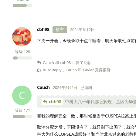
cbh98
楼主
2024年6月2日
下周一开会，今晚争取十点半睡着，明天争取七点前
等级
120
Cauch
和
cbh98
回复了此帖
AutoReply
，
Cauch
和
Xavier
觉得很赞
Cauch
2024年6月2日
已编辑
C
cbh98
中科大八十年代那么辉煌，是因为毕业生
等级
171
和我的理解完全一致，那时候相当于CUSPEA拉高
取消分配之后，下限没有了，就只剩下出国了，就会
科大为什么CUPSEA成绩好？和当时北京过来的老