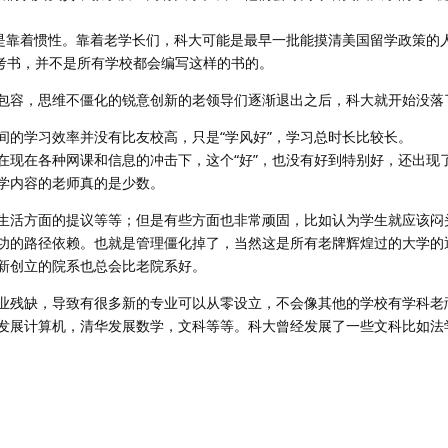
就是靠着惯性。靠着老学长们，科大可能是最早一批能摸清美国留学政策的
备考书，并不是所有学校都会编写这样的书的。
包容，思维不僵化的锐意创新的老领导们逐渐退出之后，科大就开始没落
间的学习效率并没有比友校高，只是“学风好”，学习总时长比较长。
在现在各种网课和信息的冲击下，这个“好”，也没有好到特别好，还出现
学内容的老师真的是少数。
生活方面的提议等等；但是有些方面也非常顽固，比如认为学生就应该闷
功的路径依赖。也就是管理僵化掉了，当然这是所有老牌辉煌过的大学的
新创立的院系也总会比老院系好。
业残缺，导致有很多新的专业可以从零设立，不会像其他的学校有学科老
发展计算机，清华发展数学，文科等等。科大曾经发展了一些文科比如法