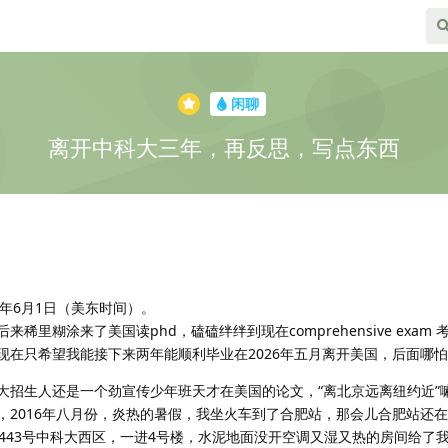
闲聊
离开中科大三年，再反思，写点东西
4年6月1日（美东时间）。
里糊涂来了美国读phd，磕磕绊绊到现在comprehensive exam
现在只希望我能接下来两年能顺利毕业在2026年五月离开美国，后面哪
招生人还是一个劲宣传少年班天才在美国的论文，“离北京远离纽约近”嘛
，2016年八月份，炎热的暑假，我坐火车到了合肥站，那会儿合肥站还
443号中科大西区，一进4号楼，水泥地面没开空调又湿又热的房间给了