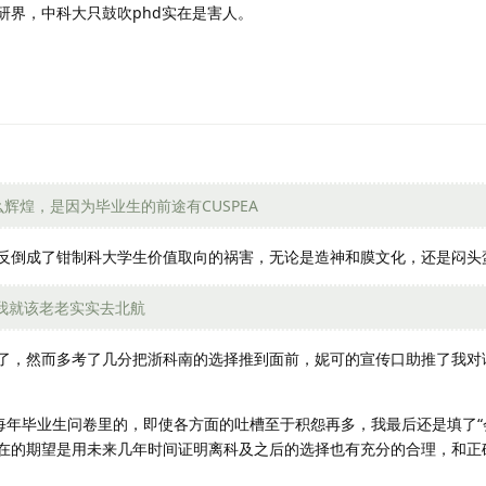
研界，中科大只鼓吹phd实在是害人。
煌，是因为毕业生的前途有CUSPEA
反倒成了钳制科大学生价值取向的祸害，无论是造神和膜文化，还是闷头
得我就该老老实实去北航
了，然而多考了几分把浙科南的选择推到面前，妮可的宣传口助推了我对
每年毕业生问卷里的，即使各方面的吐槽至于积怨再多，我最后还是填了“
的期望是用未来几年时间证明离科及之后的选择也有充分的合理，和正确性