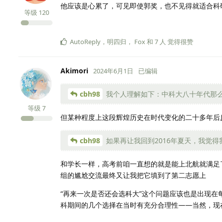
他应该是心累了，可见即使郭奖，也不见得就适合科
等级
120
AutoReply
，
明四归
，
Fox
和
7
人
觉得很赞
Akimori
2024年6月1日
已编辑
cbh98
我个人理解如下：中科大八十年代那么辉
等级
7
但某种程度上这段辉煌历史在时代变化的二十多年后
cbh98
如果再让我回到2016年夏天，我觉
和学长一样，高考前咱一直想的就是能上北航就满足
组的尴尬交流最终又让我把它填到了第二志愿上
“再来一次是否还会选科大”这个问题应该也是出现在
科期间的几个选择在当时有充分合理性——当然，现在