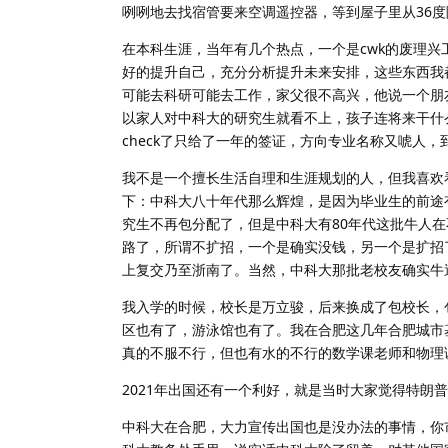
咧咧地去找宿管要来空调遥控器，等到屋子里从36度
在本科生涯，当年有几个热点，一个是cwk的废理兴
好的提升自己，充分分析提升未来安排，这些东西我
可能去科研可能去工作，家父很不高兴，他说一个朋
以家人对中科大的研究生就看不上，孩子连将来干什
check了只给了一年的签证，方向专业名称又唬人
我不是一个擅长生活自理和生涯规划的人，但我喜欢
下：中科大八十年代那么辉煌，是因为毕业生的前途有C
究生不再包分配了，但是中科大有80年代这批牛人在不
路了，所谓不扩招，一个是确实没钱，另一个是扩招
上复交乃至浙南了。当然，中科大那批老校友确实牛
我入学的时候，校长是万立骏，后来换成了包校长，
区也有了，游泳馆也有了。我在合肥这几年合肥城市
真的不服不行，但也有水的不行的数学课老师和物理
2021年出国还有一个利好，就是当时大家觉得特朗
中科大在合肥，大力宣传出国也是没办法的事情，你