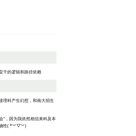
蛮干的逻辑和路径依赖
读理科产生幻想，和南大招生
会”，因为我依然相信来科及本
( *︾▽︾)