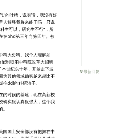
气”的吐槽，说实话，我没有好
里人解释我将来能干吗，只说
科生可以，研究生不行”，所
在phd第三年向第四年。被
中科大史料。我个人理解如
，分配制取消中科院改革大招研
0
条未读
到了本世纪头十年，开始走下坡
最新回复
因为其他领域确实越来越比不
拖ddl的科研渣子。
在的时候的基建，现在高新校
授确实很认真很强大，这个我
的。
美国国土安全部没有把握在中