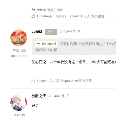
cbh98
回复了此帖
AutoReply
，
明四归
，
cbh98
和
7
人
觉得很赞
cbh98
楼主
2024年6月2日
Akimori
但某种程度上这段辉煌历史在时代
辑和路径依赖
等级
120
凭心而论，八十年代没有这个项目，中科大可能现在
Xavier
，
Carl
和
Disputative
觉得很赞
独眼之王
2024年6月2日
追更
等级
45