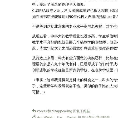
中，搞出了著名的物理学大题典。
CUSPEA取消之后，科大出国成绩好也很大程度上
如在图书馆里能够翻到90年代科大自编的托福gre
但是等到这批北京来的专业水平高的老教授，对学生
从现在看，中科大的教学质量也没多高，学生单位时
教学水平真好的也就是那几个搞教学的老教师，但是
题，毕竟年纪大了之后还愿意折腾去重新修改课程教
从行政上来看，科大有些方面做的确实还行，比如在
理层的多是八九十年代老科，已经形成了他们对于成
创新进取的学校往往是新办的学校。在老牌学校里，
（事实上这点我觉得就是科大的机会之一，科大的专
手，这些新学科发展就会不错。类似的例子比如人大
可惜。）
cbh98
和
disappearing
回复了此帖
AutoReply
，
Fox
，
Xavier
和
白日梦蓝
觉得很赞