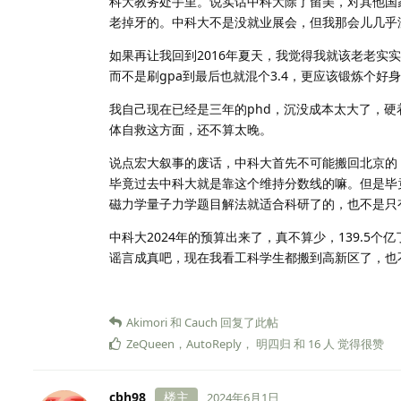
科大教务处手里。说实话中科大除了留美，对其他国
老掉牙的。中科大不是没就业展会，但我那会儿几乎
如果再让我回到2016年夏天，我觉得我就该老老
而不是刷gpa到最后也就混个3.4，更应该锻炼个
我自己现在已经是三年的phd，沉没成本太大了，
体自救这方面，还不算太晚。
说点宏大叙事的废话，中科大首先不可能搬回北京的
毕竟过去中科大就是靠这个维持分数线的嘛。但是毕
磁力学量子力学题目解法就适合科研了的，也不是只有
中科大2024年的预算出来了，真不算少，139.5
谣言成真吧，现在我看工科学生都搬到高新区了，也
Akimori
和
Cauch
回复了此帖
ZeQueen
，
AutoReply
，
明四归
和
16
人
觉得很赞
cbh98
楼主
2024年6月1日