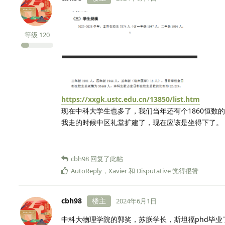
等级
120
https://xxgk.ustc.edu.cn/13850/list.htm
现在中科大学生也多了，我们当年还有个1860恒数的
我走的时候中区礼堂扩建了，现在应该是坐得下了。
cbh98
回复了此帖
AutoReply
，
Xavier
和
Disputative
觉得很赞
cbh98
楼主
2024年6月1日
中科大物理学院的郭奖，苏朕学长，斯坦福phd毕业了