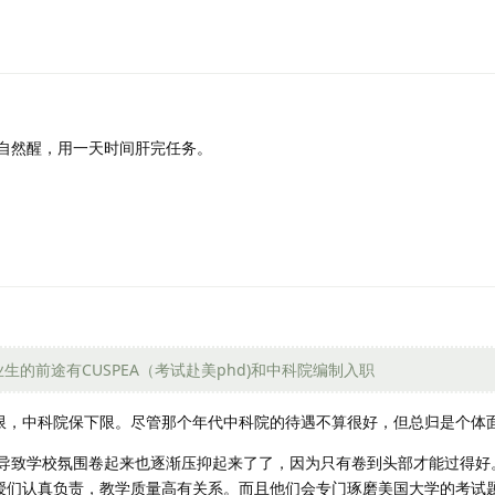
自然醒，用一天时间肝完任务。
的前途有CUSPEA（考试赴美phd)和中科院编制入职
上限，中科院保下限。尽管那个年代中科院的待遇不算很好，但总归是个体
导致学校氛围卷起来也逐渐压抑起来了了，因为只有卷到头部才能过得好
教授们认真负责，教学质量高有关系。而且他们会专门琢磨美国大学的考试题目