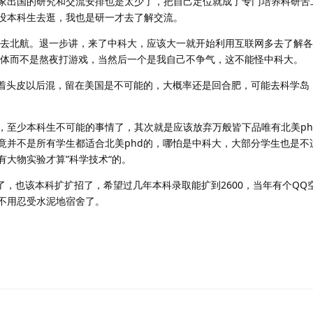
家出国的研究和交流安排也是太少了，把自己定位就成了专门培养科研苦
没本科生去逛，我也是研一才去了解交流。
实实去北航。退一步讲，来了中科大，应该大一就开始利用互联网多去了解
好身体而不是熬夜打游戏，当然后一个是我自己不争气，这不能怪中科大。
硬着头皮以后混，留在美国是不可能的，大概率还是回合肥，可能去科学岛
，至少本科生不可能的事情了，其次就是应该放弃万般皆下品唯有北美ph
竟并不是所有学生都适合北美phd的，哪怕是中科大，大部分学生也是不
大物实验才算”科学技术“的。
个亿了，也该本科扩扩招了，希望过几年本科录取能扩到2600，当年有个Q
不用忍受水泥地宿舍了。