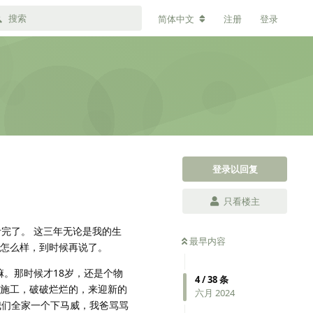
简体中文
注册
登录
登录以回复
只看楼主
 考完了。 这三年无论是我的生
最早内容
怕怎么样，到时候再说了。
。那时候才18岁，还是个物
4
/
38
条
在施工，破破烂烂的，来迎新的
六月 2024
我们全家一个下马威，我爸骂骂