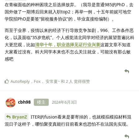
在青椒面临的种种困境之后选择放弃。（我导是普通985的PhD，去
国外做了一期博后回来就入职top2；再举一例，十五年前妮可地空
学院招PhD是要签“留校服务协议”的，毕业直接给编制）。
而至于业界，疫情以来的经济下行导致竞争加剧，996、工作条件恶
化，以及面临“35岁危机”。个人感觉清北同学对经济的展望普遍比科
大更悲观，比如
清华十年，职业选择见证行业兴衰
这篇文章不知道
大家看过没有。科大同学本来也不怎么关注就业，可能没有那么敏
感吧
AutoReply
，
Fox
，
安常夏~
和
2
人
觉得很赞
cbh98
楼主
2024年6月3日
BryanZ
ITER的fusion看来是要寄掉的，也就模拟模拟材料混
混日子这样子，哪怕聚变真能行目前看来也恐怕不在法国先实现。