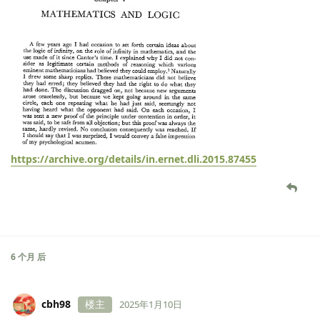
https://archive.org/details/in.ernet.dli.2015.87455
6 个月
后
cbh98
楼主
2025年1月10日