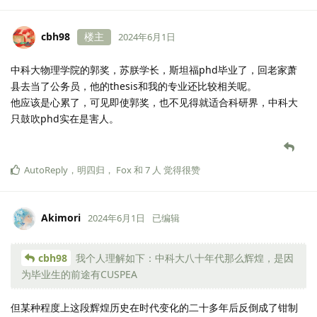
cbh98
楼主
2024年6月1日
中科大物理学院的郭奖，苏朕学长，斯坦福phd毕业了，回老家萧
县去当了公务员，他的thesis和我的专业还比较相关呢。
他应该是心累了，可见即使郭奖，也不见得就适合科研界，中科大
只鼓吹phd实在是害人。
AutoReply
，
明四归
，
Fox
和
7
人
觉得很赞
Akimori
2024年6月1日
已编辑
cbh98
我个人理解如下：中科大八十年代那么辉煌，是因
为毕业生的前途有CUSPEA
但某种程度上这段辉煌历史在时代变化的二十多年后反倒成了钳制