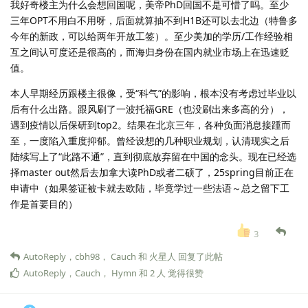
我好奇楼主为什么会想回国呢，美帝PhD回国不是可惜了吗。至少
三年OPT不用白不用呀，后面就算抽不到H1B还可以去北边（特鲁多
今年的新政，可以给两年开放工签）。至少美加的学历/工作经验相
互之间认可度还是很高的，而海归身份在国内就业市场上在迅速贬
值。
本人早期经历跟楼主很像，受“科气”的影响，根本没有考虑过毕业以
后有什么出路。跟风刷了一波托福GRE（也没刷出来多高的分），
遇到疫情以后保研到top2。结果在北京三年，各种负面消息接踵而
至，一度陷入重度抑郁。曾经设想的几种职业规划，认清现实之后
陆续写上了“此路不通”，直到彻底放弃留在中国的念头。现在已经选
择master out然后去加拿大读PhD或者二硕了，25spring目前正在
申请中（如果签证被卡就去欧陆，毕竟学过一些法语～总之留下工
作是首要目的）
3
AutoReply
，
cbh98
，
Cauch
和
火星人
回复了此帖
AutoReply
，
Cauch
，
Hymn
和
2
人
觉得很赞