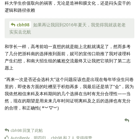
科大学生价值取向的祸害，无论是造神和膜文化，还是闷头蛮干的
逻辑和路径依赖
cbh98
如果再让我回到2016年夏天，我觉得我就该老老
实实去北航
和学长一样，高考前咱一直想的就是能上北航就满足了，然而多考
了几分把浙科南的选择推到面前，妮可的宣传口助推了我对读理科
产生幻想，和南大招生组的尴尬交流最终又让我把它填到了第二志
愿上
“再来一次是否还会选科大”这个问题应该也是出现在每年毕业生问卷
里的，即使各方面的吐槽至于积怨再多，我最后还是填了“会”，因为
我依然相信来科及本科期间的几个选择在当时有充分合理性——当
然，现在的期望是用未来几年时间证明离科及之后的选择也有充分
的合理，和正确性( *︾▽︾)
cbh98
回复了此帖
AutoReply
，
明四归
，
cbh98
和
7
人
觉得很赞