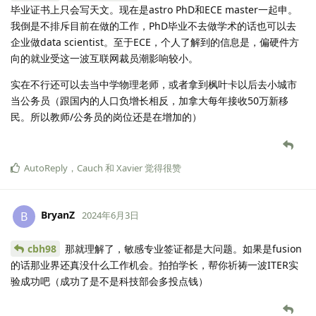
毕业证书上只会写天文。现在是astro PhD和ECE master一起申。
我倒是不排斥目前在做的工作，PhD毕业不去做学术的话也可以去
企业做data scientist。至于ECE，个人了解到的信息是，偏硬件方
向的就业受这一波互联网裁员潮影响较小。
实在不行还可以去当中学物理老师，或者拿到枫叶卡以后去小城市
当公务员（跟国内的人口负增长相反，加拿大每年接收50万新移
民。所以教师/公务员的岗位还是在增加的）
AutoReply
，
Cauch
和
Xavier
觉得很赞
BryanZ
B
2024年6月3日
cbh98
那就理解了，敏感专业签证都是大问题。如果是fusion
的话那业界还真没什么工作机会。拍拍学长，帮你祈祷一波ITER实
验成功吧（成功了是不是科技部会多投点钱）