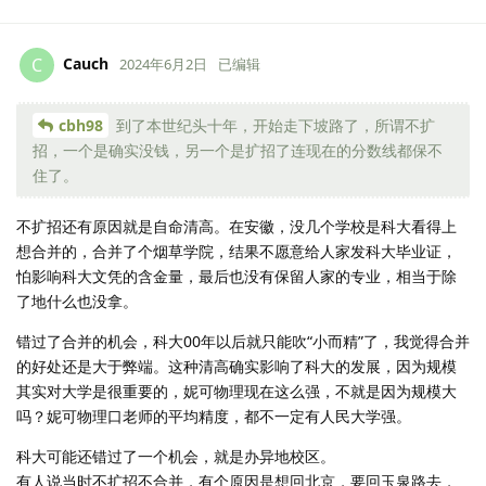
Cauch
C
2024年6月2日
已编辑
cbh98
到了本世纪头十年，开始走下坡路了，所谓不扩
招，一个是确实没钱，另一个是扩招了连现在的分数线都保不
住了。
不扩招还有原因就是自命清高。在安徽，没几个学校是科大看得上
想合并的，合并了个烟草学院，结果不愿意给人家发科大毕业证，
怕影响科大文凭的含金量，最后也没有保留人家的专业，相当于除
了地什么也没拿。
错过了合并的机会，科大00年以后就只能吹“小而精”了，我觉得合并
的好处还是大于弊端。这种清高确实影响了科大的发展，因为规模
其实对大学是很重要的，妮可物理现在这么强，不就是因为规模大
吗？妮可物理口老师的平均精度，都不一定有人民大学强。
科大可能还错过了一个机会，就是办异地校区。
有人说当时不扩招不合并，有个原因是想回北京，要回玉泉路去，