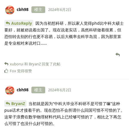
cbh98
楼主
2024年6月2日
AutoReply
因为当初想科研，所以家人觉得phd比中科大硕士
要好，就被劝说着出国了。现在说老实话，虽然科研做着很累，但
恐怕转去别的行也更不容易，以后大概率去科学岛混，因为那里算
是专业相对来说对口……
xuborui
和
BryanZ
回复了此帖
Fox
觉得很赞
cbh98
楼主
2024年6月2日
BryanZ
当初就是因为“中科大毕业不科研不是可惜了嘛”这种
pua话术才接着干的。现在恐怕不会所谓什么回国可惜不可惜的了。
这辈子浪费在数学物理材料代码上已经够可惜的了，相比之下再怎
么可惜了也没什么好可惜的。