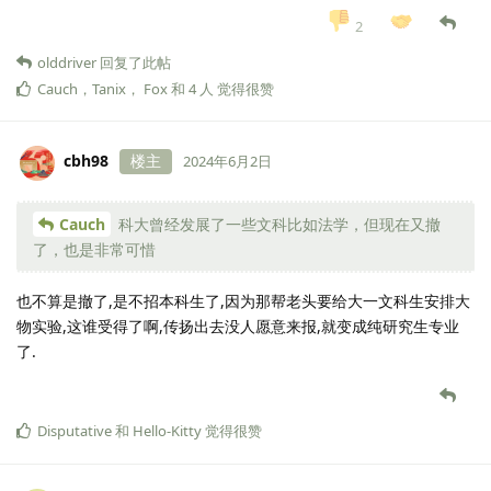
2
olddriver
回复了此帖
Cauch
，
Tanix
，
Fox
和
4
人
觉得很赞
cbh98
楼主
2024年6月2日
Cauch
科大曾经发展了一些文科比如法学，但现在又撤
了，也是非常可惜
也不算是撤了,是不招本科生了,因为那帮老头要给大一文科生安排大
物实验,这谁受得了啊,传扬出去没人愿意来报,就变成纯研究生专业
了.
Disputative
和
Hello-Kitty
觉得很赞