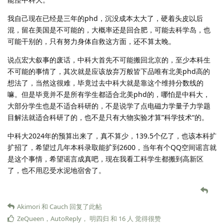
我自己现在已经是三年的phd，沉没成本太大了，硬着头皮以后
混，留在美国是不可能的，大概率还是回合肥，可能去科学岛，也
可能干别的，只有努力身体自救这方面，还不算太晚。
说点宏大叙事的废话，中科大首先不可能搬回北京的，至少本科生
不可能的事情了，其次就是应该放弃万般皆下品唯有北美phd高的
想法了，当然这很难，毕竟过去中科大就是靠这个维持分数线的
嘛。但是毕竟并不是所有学生都适合北美phd的，哪怕是中科大，
大部分学生也是不适合科研的，不是说学了点电磁力学量子力学题
目解法就适合科研了的，也不是只有大物实验才算”科学技术“的。
中科大2024年的预算出来了，真不算少，139.5个亿了，也该本科扩
扩招了，希望过几年本科录取能扩到2600，当年有个QQ空间谣言就
是这个事情，希望谣言成真吧，现在我看工科学生都搬到高新区
了，也不用忍受水泥地宿舍了。
Akimori
和
Cauch
回复了此帖
ZeQueen
，
AutoReply
，
明四归
和
16
人
觉得很赞