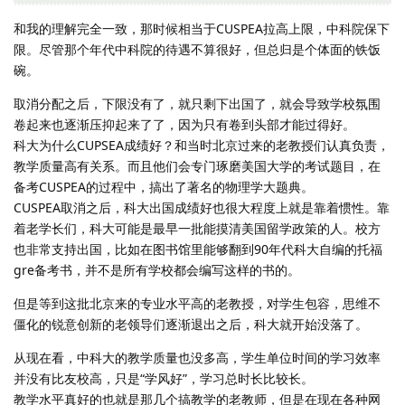
和我的理解完全一致，那时候相当于CUSPEA拉高上限，中科院保下
限。尽管那个年代中科院的待遇不算很好，但总归是个体面的铁饭
碗。
取消分配之后，下限没有了，就只剩下出国了，就会导致学校氛围
卷起来也逐渐压抑起来了了，因为只有卷到头部才能过得好。
科大为什么CUPSEA成绩好？和当时北京过来的老教授们认真负责，
教学质量高有关系。而且他们会专门琢磨美国大学的考试题目，在
备考CUSPEA的过程中，搞出了著名的物理学大题典。
CUSPEA取消之后，科大出国成绩好也很大程度上就是靠着惯性。靠
着老学长们，科大可能是最早一批能摸清美国留学政策的人。校方
也非常支持出国，比如在图书馆里能够翻到90年代科大自编的托福
gre备考书，并不是所有学校都会编写这样的书的。
但是等到这批北京来的专业水平高的老教授，对学生包容，思维不
僵化的锐意创新的老领导们逐渐退出之后，科大就开始没落了。
从现在看，中科大的教学质量也没多高，学生单位时间的学习效率
并没有比友校高，只是“学风好”，学习总时长比较长。
教学水平真好的也就是那几个搞教学的老教师，但是在现在各种网