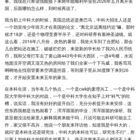
事。我现在只希望我能接下来两年能顺利毕业在2026年五月离开美
国，后面哪怕怎么样，到时候再说了。
我当初上中科大的时候，美国总统还是奥巴马，中科大招生人还是
一个劲宣传少年班天才在美国的论文，“离北京远离纽约近”嘛。那时
候才18岁，还是个物理竞赛半吊子，还对科研界有着神圣滤镜。就
这么着，2016年八月份，炎热的暑假，我坐火车到了合肥站，那会
儿合肥站还在施工，破破烂烂的，来迎新的学长给了我20人民币纸
币，我和父母打车去了黄山路443号中科大西区，一进4号楼，水泥
地面没开空调又湿又热的房间给了我们全家一个下马威，我爸骂骂
咧咧地去找宿管要来空调遥控器，等到屋子里从36度降下来到26
度，才开始安置未来五年的家当。
在本科生涯，当年有几个热点，一个是cwk的废理兴工，一个是中科
院大学和中科大的对战，一个是中科大学生在知乎上对“科气”的吐
槽，说实话，我没有好好的提升自己，充分分析提升未来安排，这
些东西我都是当热闹看了，浑浑噩噩的毕业，浑浑噩噩的保研。我
甚至都没法给家里人解释我将来能干吗，只说可能去科研可能去工
作，家父很不高兴，他说一个朋友来拜访他，知道我是中科大的，
就问“是本科生还是研究生，中科大的本科生可以，研究生不行”，所
以家人对中科大的研究生就看不上，孩子连将来干什么都说不上来