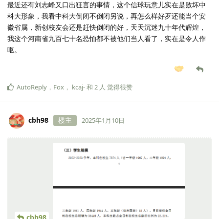
最近还有刘志峰又口出狂言的事情，这个信球玩意儿实在是败坏中
科大形象，我看中科大倒闭不倒闭另说，再怎么样好歹还能当个安
徽省属，新创校友会还是赶快倒闭的好，天天沉迷九十年代辉煌，
我这个河南省九百七十名恐怕都不被他们当人看了，实在是令人作
呕。
AutoReply
，
Fox
，
kcaj-
和
2
人
觉得很赞
cbh98
楼主
2025年1月10日
cbh98