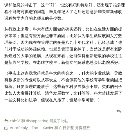
课和信息的冲击下，这个“好”，也没有好到特别好，还出现了很多课
程不能与时俱进的问题，毕竟年纪大了之后还愿意折腾去重新修改
课程教学内容的老师真的是少数。
从行政上来看，科大有些方面做的确实还行，比如在生活方面的提
议等等；但是有些方面也非常顽固，比如认为学生就应该闷头打数
理基础。因为现在在管理层的多是八九十年代老科，已经形成了他
们对于成功的路径依赖。也就是管理僵化掉了，当然这是所有老牌
辉煌过的大学的通病。从现在来看，还能保持创新进取的学校往往
是新办的学校。在老牌学校里，新创立的院系也总会比老院系好。
（事实上这点我觉得就是科大的机会之一，科大的专业残缺，导致
有很多新的专业可以从零设立，不会像其他的学校有学科老顽固把
持着。只要管理层能放手，这些新学科发展就会不错。类似的例子
比如人大发展计算机，清华发展数学，文科等等。科大曾经发展了
一些文科比如法学，但现在又撤了，也是非常可惜。）
cbh98
和
disappearing
回复了此帖
AutoReply
，
Fox
，
Xavier
和
白日梦蓝
觉得很赞