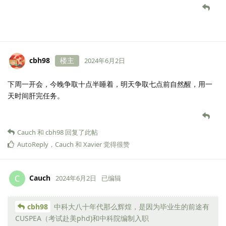
cbh98
楼主
2024年6月2日
下周一开会，今晚争取十点半睡着，明天争取七点前自然醒，用一
天时间肝完任务。
Cauch
和
cbh98
回复了此帖
AutoReply
，
Cauch
和
Xavier
觉得很赞
Cauch
C
2024年6月2日
已编辑
cbh98
中科大八十年代那么辉煌，是因为毕业生的前途有
CUSPEA（考试赴美phd)和中科院编制入职