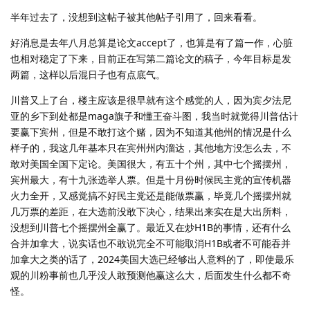
半年过去了，没想到这帖子被其他帖子引用了，回来看看。
好消息是去年八月总算是论文accept了，也算是有了篇一作，心脏
也相对稳定了下来，目前正在写第二篇论文的稿子，今年目标是发
两篇，这样以后混日子也有点底气。
川普又上了台，楼主应该是很早就有这个感觉的人，因为宾夕法尼
亚的乡下到处都是maga旗子和懂王奋斗图，我当时就觉得川普估计
要赢下宾州，但是不敢打这个赌，因为不知道其他州的情况是什么
样子的，我这几年基本只在宾州州内溜达，其他地方没怎么去，不
敢对美国全国下定论。美国很大，有五十个州，其中七个摇摆州，
宾州最大，有十九张选举人票。但是十月份时候民主党的宣传机器
火力全开，又感觉搞不好民主党还是能做票赢，毕竟几个摇摆州就
几万票的差距，在大选前没敢下决心，结果出来实在是大出所料，
没想到川普七个摇摆州全赢了。最近又在炒H1B的事情，还有什么
合并加拿大，说实话也不敢说完全不可能取消H1B或者不可能吞并
加拿大之类的话了，2024美国大选已经够出人意料的了，即使最乐
观的川粉事前也几乎没人敢预测他赢这么大，后面发生什么都不奇
怪。