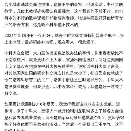
合肥城市基建更新也很快，这是不争的事实。但说实话，中科大的
教学，几位老教授确实很认真很强大，这个我真的不服不行，但也
有水的不行的数学课老师和物理课老师。物理学院强奸其他所有专
业的培养方案，这是既不科学也不技术的。
2021年出国还有一个利好，就是当时大家觉得特朗普是个疯子，换
上来老登，最起码能好点吧，现在看来，很悲观了。
中科大在合肥，大力宣传出国也是没办法的事情，你市容市貌比不
上南京杭州，就业更比不上人家，宣扬出国这很好，问题是美国国
土安全部没有把握在中科大教务处手里。说实话中科大除了留美，
对其他国家出国的研究和交流安排也是太少了，把自己定位就成了
专门培养科研苦工的工厂，培训手册还是过时老掉牙的。中科大不
是没就业展会，但我那会儿几乎没本科生去逛，我也是研一才去了
解交流。
如果再让我回到2016年夏天，我觉得我就该老老实实去北航。退一
步讲，来了中科大，应该大一就开始利用互联网多去了解各方面信
息和多去逛就业展会，而不是刷gpa到最后也就混个3.4，更应该锻
炼个好身体而不是熬夜打游戏，当然后一个是我自己不争气，这不
能怪中科大。