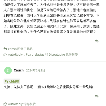
怕规模大了就回不去了。为什么非得是玉泉路呢，这可能是老一辈
人在那生活过的执念。但是玉泉路已经被占了，那地方也挺偏的，
到现在也很偏，国科大学生从玉泉路去各所里其实也很不方便。不
如当时争取在北京郊区要块地，到现在估计也和玉泉路差不多偏
了。除此之外，其实也完全不用局限于北京，像苏州，深圳，曾经
都是很有机会的，为什么没有在政策收紧之前发展异地校区呢？
cbh98
回复了此帖
AutoReply
，
Fox
，
slucius
和
Disputative
觉得很赞
Cauch
C
2024年6月2日
cbh98
支持，先努力工作吧，搬好板凳等lz之后能再多分享一些见解(
AutoReply
觉得很赞