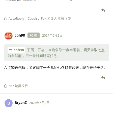
AutoReply
，
Cauch
，
Fox
和
3
人
觉得很赞
cbh98
楼主
2024年6月2日
cbh98
下周一开会，今晚争取十点半睡着，明天争取七点
前自然醒，用一天时间肝完任务。
六点52自然醒，又迷糊了一会儿到七点15爬起来，现在开始干活。
667
觉得很赞
BryanZ
B
2024年6月2日