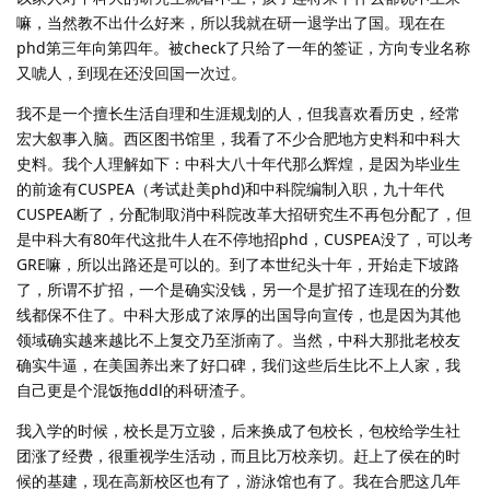
嘛，当然教不出什么好来，所以我就在研一退学出了国。现在在
phd第三年向第四年。被check了只给了一年的签证，方向专业名称
又唬人，到现在还没回国一次过。
我不是一个擅长生活自理和生涯规划的人，但我喜欢看历史，经常
宏大叙事入脑。西区图书馆里，我看了不少合肥地方史料和中科大
史料。我个人理解如下：中科大八十年代那么辉煌，是因为毕业生
的前途有CUSPEA（考试赴美phd)和中科院编制入职，九十年代
CUSPEA断了，分配制取消中科院改革大招研究生不再包分配了，但
是中科大有80年代这批牛人在不停地招phd，CUSPEA没了，可以考
GRE嘛，所以出路还是可以的。到了本世纪头十年，开始走下坡路
了，所谓不扩招，一个是确实没钱，另一个是扩招了连现在的分数
线都保不住了。中科大形成了浓厚的出国导向宣传，也是因为其他
领域确实越来越比不上复交乃至浙南了。当然，中科大那批老校友
确实牛逼，在美国养出来了好口碑，我们这些后生比不上人家，我
自己更是个混饭拖ddl的科研渣子。
我入学的时候，校长是万立骏，后来换成了包校长，包校给学生社
团涨了经费，很重视学生活动，而且比万校亲切。赶上了侯在的时
候的基建，现在高新校区也有了，游泳馆也有了。我在合肥这几年