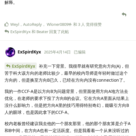
解释。
Weyl
，
AutoReply
，
Wloner0809🤟
和
3
人
觉得很赞
ExSpirdKyx
和
Beater
回复了此帖
ExSpirdKyx
2025年4月14日
已编辑
ExSpirdKyx
补充一下背景。我很早就有研究意向方向(A)，但
苦于科大该方向的老师比较少，最早的校内导师是年轻时做过这个
方向的，但是换至方向B已久，已经在方向内没有connection了。
我的一作CCF-A是以方向B为问题背景，但里面使用方向A地方法去
优化，在老师的要求下投了方向B的会议。它在方向A里面从结果上
没什么影响力，但是把方向A里的技巧用得特别奇幻，能吸引方向B
人的眼球，也是因此拿下的CCF-A。
校内老板曾经建议我去他的一个朋友那里，他的那个朋友算是介于A
和B中间，在方向A也有一定活跃度。但是我看着一个从来没听过的