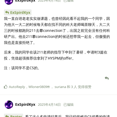
ExSpirdKyx
2025年4月14日
已编辑
ExSpirdKyx
我一直自诩老老实实做课题，也曾经因此看不起我的一个同学，因
为他大一大二的时候每天都在找不同的科大老师喝茶聊天，大二大
三的时候都跑到211去攀connection了，出国之前完全没有任何科
研产出。他去211攀connection的时候还想带我一起去，但傲慢的
我也是直接拒绝了。
后来，我的同学在该211老师的指导下申到了暑研，申请时3篇在
投，凭借超强推荐信拿到了HYSPM的offer。
注：该同学不是CS的。
AutoReply
，
Wloner0809🤟
，
suriana
和
3
人
觉得很赞
ExSpirdKyx
2025年4月14日
已编辑
Beater
看了这么多申请结果后，我已经很难说CS优秀的申请