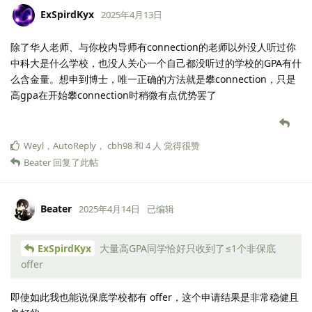
ExSpirdKyx
2025年4月13日
除了华人老师、与你校内导师有connection的老师以外没人听过你
中科大是什么学校，也没人关心一个自己都没听过的学校的GPA有什
么含金量。想申到博士，唯一正确的方法就是攀connection，只是
高gpa在开始攀connection时稍微有点优势罢了
Weyl
，
AutoReply
，
cbh98
和
4
人
觉得很赞
Beater
回复了此帖
Beater
2025年4月14日
已编辑
ExSpirdKyx
大量高GPA同学恰好只收到了≤1个非保底
offer
即使如此我也能说保底学校都有 offer，这个申请结果是非常稳健且