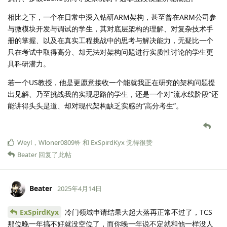
相比之下，一个在日常中深入钻研ARM架构，甚至曾在ARM公司参
与微模块开发与调试的学生，其对底层架构的理解、对复杂技术手
册的掌握、以及在真实工程挑战中的思考与解决能力，无疑比一个
只在考试中取得高分、却无法对架构问题进行实质性讨论的学生更
具科研潜力。
若一个US教授，他是更愿意接收一个能就我正在研究的架构问题提
出见解、乃至挑战我的实现思路的学生，还是一个对“流水线阶段”还
能讲得头头是道、却对现代架构缺乏实感的“高分考生”。
Weyl
，
Wloner0809🤟
和
ExSpirdKyx
觉得很赞
Beater
回复了此帖
Beater
2025年4月14日
ExSpirdKyx
冷门领域申请结果大起大落再正常不过了，TCS
那位晚一年搞不好就没空位了，而你晚一年说不定就和他一样没人