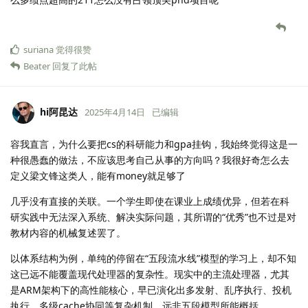
suriana
觉得很赞
Beater
回复了此帖
hi阿昆达
2025年4月14日
已编辑
容我直言，为什么要把cs的科研能力和gpa挂钩，我始终觉得这是一
种很愚蠢的做法，不应该思考自己从事的方向吗？我很好奇怎么去
定义梁文锋这类人，能有money就足够了
几乎没有直接的关联。一个学生即使在课业上成绩优异，但若在科
研实践中无法深入系统、解决实际问题，其所谓的“优秀”也不过是对
教材内容的机械复述罢了。
以体系结构为例，单纯的停留在“五段流水线”模型的学习上，却不知
这已远不能覆盖现代处理器的复杂性。现实中的主流处理器，尤其
是ARM架构下的高性能核心，早已演化出多发射、乱序执行、投机
执行、多级cache协同等复杂机制，远非五段模型所能概括。