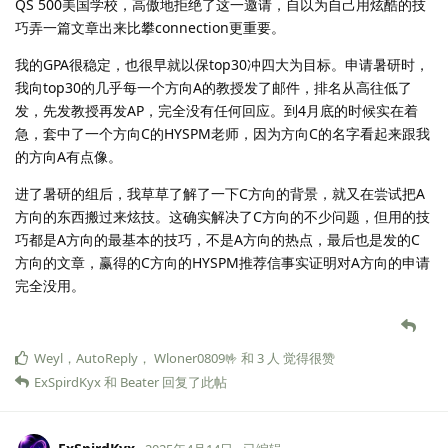
QS 500美国学校，高傲地拒绝了这一邀请，自以为自己用炫酷的技
巧弄一篇文章出来比攀connection更重要。
我的GPA很稳定，也很早就以保top30冲四大为目标。申请暑研时，
我向top30的几乎每一个方向A的教授发了邮件，排名从高往低了
发，先发教授再发AP，完全没有任何回应。到4月底的时候实在着
急，套中了一个方向C的HYSPM老师，因为方向C的名字看起来跟我
的方向A有点像。
进了暑研的组后，我草草了解了一下C方向的背景，就又在尝试把A
方向的东西搬过来炫技。这确实解决了C方向的不少问题，但用的技
巧都是A方向的最基本的技巧，不是A方向的热点，最后也是发的C
方向的文章，赢得的C方向的HYSPM推荐信事实证明对A方向的申请
完全没用。
Weyl
，
AutoReply
，
Wloner0809🤟
和
3
人
觉得很赞
ExSpirdKyx
和
Beater
回复了此帖