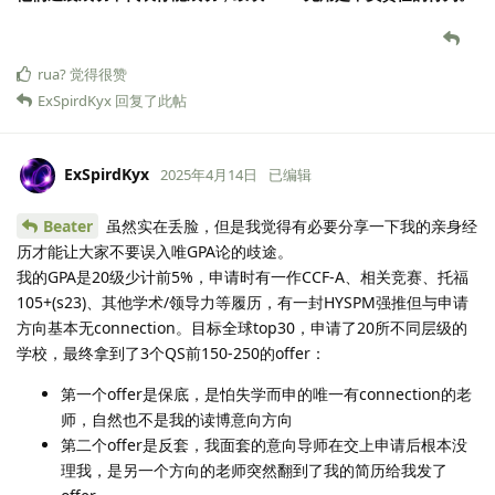
rua?
觉得很赞
ExSpirdKyx
回复了此帖
ExSpirdKyx
2025年4月14日
已编辑
Beater
虽然实在丢脸，但是我觉得有必要分享一下我的亲身经
历才能让大家不要误入唯GPA论的歧途。
我的GPA是20级少计前5%，申请时有一作CCF-A、相关竞赛、托福
105+(s23)、其他学术/领导力等履历，有一封HYSPM强推但与申请
方向基本无connection。目标全球top30，申请了20所不同层级的
学校，最终拿到了3个QS前150-250的offer：
第一个offer是保底，是怕失学而申的唯一有connection的老
师，自然也不是我的读博意向方向
第二个offer是反套，我面套的意向导师在交上申请后根本没
理我，是另一个方向的老师突然翻到了我的简历给我发了