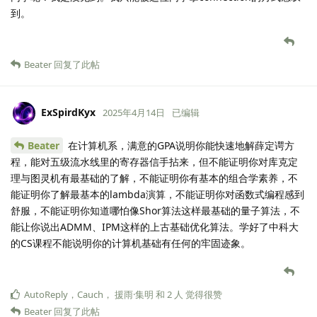
到。
Beater
回复了此帖
ExSpirdKyx
2025年4月14日
已编辑
Beater
在计算机系，满意的GPA说明你能快速地解薛定谔方
程，能对五级流水线里的寄存器信手拈来，但不能证明你对库克定
理与图灵机有最基础的了解，不能证明你有基本的组合学素养，不
能证明你了解最基本的lambda演算，不能证明你对函数式编程感到
舒服，不能证明你知道哪怕像Shor算法这样最基础的量子算法，不
能让你说出ADMM、IPM这样的上古基础优化算法。学好了中科大
的CS课程不能说明你的计算机基础有任何的牢固迹象。
AutoReply
，
Cauch
，
援雨·集明
和
2
人
觉得很赞
Beater
回复了此帖