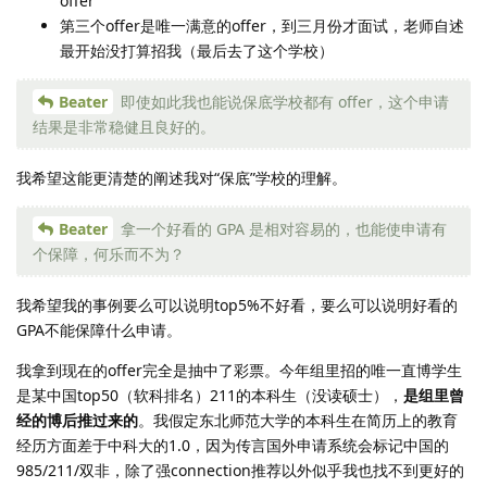
offer
第三个offer是唯一满意的offer，到三月份才面试，老师自述
最开始没打算招我（最后去了这个学校）
Beater
即使如此我也能说保底学校都有 offer，这个申请
结果是非常稳健且良好的。
我希望这能更清楚的阐述我对“保底”学校的理解。
Beater
拿一个好看的 GPA 是相对容易的，也能使申请有
个保障，何乐而不为？
我希望我的事例要么可以说明top5%不好看，要么可以说明好看的
GPA不能保障什么申请。
我拿到现在的offer完全是抽中了彩票。今年组里招的唯一直博学生
是某中国top50（软科排名）211的本科生（没读硕士），
是组里曾
经的博后推过来的
。我假定东北师范大学的本科生在简历上的教育
经历方面差于中科大的1.0，因为传言国外申请系统会标记中国的
985/211/双非，除了强connection推荐以外似乎我也找不到更好的