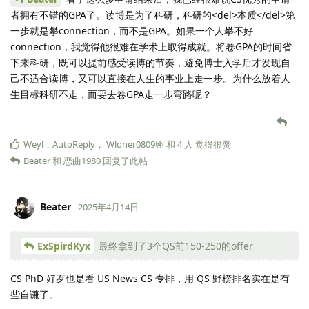
者拥有不错的GPA了。读博是为了科研，科研的<del>本质</del>第
一步就是攀connection，而不是GPA。如果一个人攀不好
connection，我觉得他很难在学术上取得成就。将卷GPA的时间省
下来科研，既可以提前感受读博的节奏，避免博士入学后才发现自
己不适合读博，又可以直接在人生的事业上走一步。为什么放着人
生目标科研不走，而要去卷GPA走一步弯路呢？
Weyl
，
AutoReply
，
Wloner0809🤟
和
4
人
觉得很赞
Beater
和
恋曲1980
回复了此帖
Beater
2025年4月14日
ExSpirdKyx
最终拿到了3个QS前150-250的offer
CS PhD 好歹也是看 US News CS 专排，用 QS 野榜排名实在是有
些自谦了。