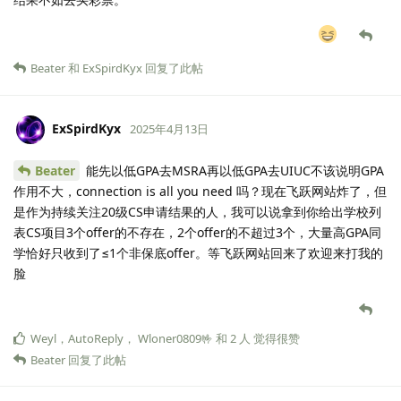
Beater
和
ExSpirdKyx
回复了此帖
ExSpirdKyx
2025年4月13日
Beater
能先以低GPA去MSRA再以低GPA去UIUC不该说明GPA
作用不大，connection is all you need 吗？现在飞跃网站炸了，但
是作为持续关注20级CS申请结果的人，我可以说拿到你给出学校列
表CS项目3个offer的不存在，2个offer的不超过3个，大量高GPA同
学恰好只收到了≤1个非保底offer。等飞跃网站回来了欢迎来打我的
脸
Weyl
，
AutoReply
，
Wloner0809🤟
和
2
人
觉得很赞
Beater
回复了此帖