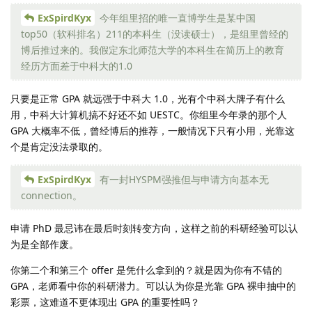
ExSpirdKyx
今年组里招的唯一直博学生是某中国
top50（软科排名）211的本科生（没读硕士），是组里曾经的
博后推过来的。我假定东北师范大学的本科生在简历上的教育
经历方面差于中科大的1.0
只要是正常 GPA 就远强于中科大 1.0，光有个中科大牌子有什么
用，中科大计算机搞不好还不如 UESTC。你组里今年录的那个人
GPA 大概率不低，曾经博后的推荐，一般情况下只有小用，光靠这
个是肯定没法录取的。
ExSpirdKyx
有一封HYSPM强推但与申请方向基本无
connection。
申请 PhD 最忌讳在最后时刻转变方向，这样之前的科研经验可以认
为是全部作废。
你第二个和第三个 offer 是凭什么拿到的？就是因为你有不错的
GPA，老师看中你的科研潜力。可以认为你是光靠 GPA 裸申抽中的
彩票，这难道不更体现出 GPA 的重要性吗？