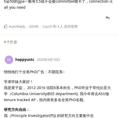
top50的gpa一般有3.5就不会被committee嗯卡了，connection is
all you need
AutoReply
，
cbh98
，
Cauch
和
3
人
觉得很赞
9 个月
后
happyustc
H
2025年4月10日
悄悄地打个全奖PhD广告：不限院系~
学弟学妹大家好！
我是黄子益， 2012-2016 信院6系本科生，PhD毕业于哥伦比亚大
学（Columbia University@EE department). 我今年将去ASU做
tenure tracked AP，组内将有多名全奖PhD名额。
研究方向自由：
我（Principle Investigator(PI)) 的研究方向主要集中在