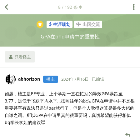
8
/
192
条
生涯规划
出国交流
GPA在phd申请中的重要性
只看楼主
abhorizon
楼主
2024年7月16日
已编辑
如题，楼主是EE专业，上个学期一直在忙别的导致GPA暴跌至
3.77，远低于飞跃平均水平...按照往年的说法GPA在申请中并不是很
重要甚至有说法只是过bar就行了，但是个人觉得这算是很多大佬的
自谦之词。所以GPA在申请里真的很重要吗，真切希望能获得相似
bg学长学姐的建议😇