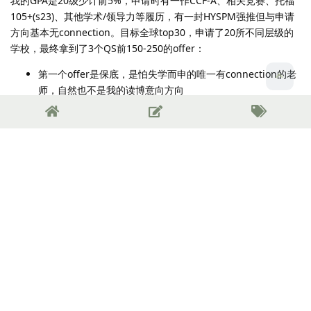
我的GPA是20级少计前5%，申请时有一作CCF-A、相关竞赛、托福
105+(s23)、其他学术/领导力等履历，有一封HYSPM强推但与申请
方向基本无connection。目标全球top30，申请了20所不同层级的
学校，最终拿到了3个QS前150-250的offer：
第一个offer是保底，是怕失学而申的唯一有connection的老
师，自然也不是我的读博意向方向
第二个offer是反套，我面套的意向导师在交上申请后根本没
理我，是另一个方向的老师突然翻到了我的简历给我发了
offer
第三个offer是唯一满意的offer，到三月份才面试，老师自述
最开始没打算招我（最后去了这个学校）
Beater
即使如此我也能说保底学校都有 offer，这个申请
结果是非常稳健且良好的。
我希望这能更清楚的阐述我对“保底”学校的理解。
Beater
拿一个好看的 GPA 是相对容易的，也能使申请有
个保障，何乐而不为？