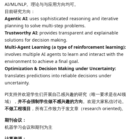
AI/ML/NLP。理论与与应用方向均可。
目前研究方向：
Agentic AI:
uses sophisticated reasoning and iterative
planning to solve multi-step problems.
Trustworthy AI:
provides transparent and explainable
solutions for decision making.
Multi-Agent Learning (a type of reinforcement learning):
involves multiple AI agents to learn and interact with the
environment to achieve a final goal.
Optimization & Decision Making under Uncertainty:
translates predictions into reliable decisions under
uncertainty.
PI支持并欢迎学生们开展自己感兴趣的研究（唯一要求是在AI领
域），
并不会强制学生做不感兴趣的方向
。欢迎大家私信讨论。
不做工程项目
，所有工作致力于发文章（research oriented)。
期刊会议：
机器学习会议和期刊为主
计算资源：