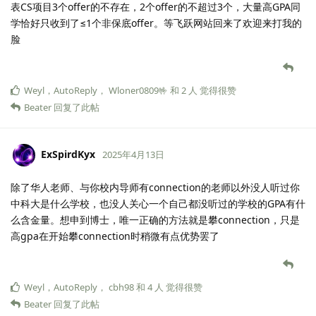
表CS项目3个offer的不存在，2个offer的不超过3个，大量高GPA同
学恰好只收到了≤1个非保底offer。等飞跃网站回来了欢迎来打我的
脸
Weyl
，
AutoReply
，
Wloner0809🤟
和
2
人
觉得很赞
Beater
回复了此帖
ExSpirdKyx
2025年4月13日
除了华人老师、与你校内导师有connection的老师以外没人听过你
中科大是什么学校，也没人关心一个自己都没听过的学校的GPA有什
么含金量。想申到博士，唯一正确的方法就是攀connection，只是
高gpa在开始攀connection时稍微有点优势罢了
Weyl
，
AutoReply
，
cbh98
和
4
人
觉得很赞
Beater
回复了此帖