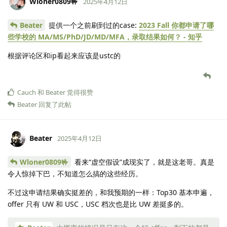
Wloner0809🤟
2025年4月12日
Beater
提供一个之前刷到过的case:
2023 Fall 你都申请了哪
些学校的 MA/MS/PhD/JD/MD/MFA，录取结果如何？ - 知乎
根据评论区和ip看起来应该是ustc的
Cauch
和
Beater
觉得很赞
Beater
回复了此帖
Beater
2025年4月12日
Wloner0809🤟
看来“虚空假设”成现实了，就是这老哥。真是
令人惊掉下巴，不知道怎么搞的这些经历。
不过这申请结果确实挺差的，和我预期的一样：Top30 基本申遍，
offer 只有 UW 和 USC，USC 档次也是比 UW 差挺多的。