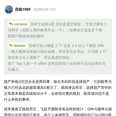
恋曲1980
2025年4月12日
suriana
你前文说茶u是 完全是虚空假设 ，于是大家给了
你例子（实际上我印象里不止一个），结果你又说这是个例，
那我只能说你说的都对。
Beater
你例子的人物是 2.77 还是 3.0 以上？我说 GPA
一般大概率没有能力搞出成果，并没有完全否认。只可惜 2.77
着实有点令人震惊了，所以是虚空假设。
除了 Top 5 的一个 offer 还有别的吗？你的例子无法证明全方
位碾压。
脱产和低G完完全全是两码事，敢在本科阶段选择脱产，它的眼界与
魄力已经远远超越普通高G卷王了。就我身边而言，选择脱产同学的
父母基本都是高级知识分子，会有很完整的规划，取得成功也不是
什么奇怪的事情。
就常规卷王路线而言，飞跃手册附录有这样的统计，GPA与最终出路
显现出非常强的正相关。就个人体感而言，我能感到自己与少院G最