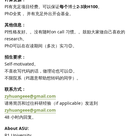
PI有充足项目经费。可以保证
每个
博士
2-3块H100
。
PhD全奖， 并有充足外出开会基金。
其他信息：
PI性格友好。。没有随时on call 习惯。。鼓励大家做自己喜欢的
research。
PhD可以在在读期间（多次）实习😊。
招生要求：
Self-motivated。
不喜欢写代码的话，做理论也可以😊。
不限院系（PI愿意帮助想转码的同学）。
联系方式：
zyhuangeee@gmail.com
请将简历和过往科研经验（if applicable）发送到
zyhuangeee@gmail.com
48 小时内回复。
About ASU:
R1 University