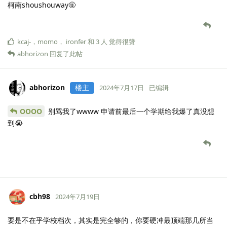
柯南shoushouway🤬
kcaj-
，
momo
，
ironfer
和
3
人
觉得很赞
abhorizon
回复了此帖
abhorizon
楼主
2024年7月17日
已编辑
OOOO
别骂我了wwww 申请前最后一个学期给我爆了真没想
到😭
cbh98
2024年7月19日
要是不在乎学校档次，其实是完全够的，你要硬冲最顶端那几所当