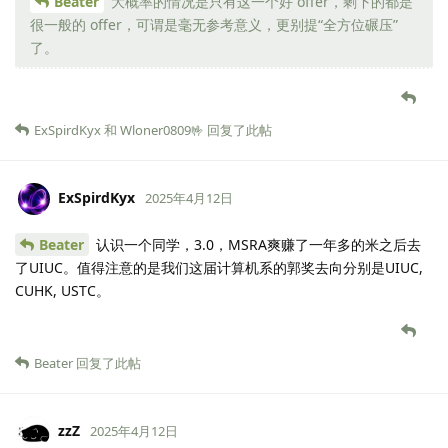
Beater
大概率的情况是只有这一个好 offer，剩下的都是
很一般的 offer，可谓是毫无参考意义，更别提“全方位碾压”
了。
ExSpirdKyx
和
Wloner0809🤟
回复了此帖
ExSpirdKyx
2025年4月12日
Beater
认识一个同学，3.0，MSRA爽赚了一年多的米之后去
了UIUC。值得注意的是我们这届计算机系的郭奖去向分别是UIUC,
CUHK, USTC。
Beater
回复了此帖
zzZ
2025年4月12日