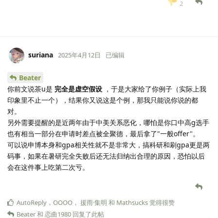
2
suriana
2025年4月12日
已编辑
Beater
你前文说茶u是
完全是虚空假设
，于是大家给了你例子（实际上我
印象里不止一个），结果你又说这是个例，那我只能说你说的都
对。
另外需要提醒的是近两年由于中美关系恶化，哪怕是你口中高g选手
也有相当一部分在申请时差点被全聚德，最后拿了"一般offer"。
可以说申博本身和gpa相关性就不是非常大，搞科研和刷gpa更是两
码事，如果在暑研完全失败后还无法归纳出合理的原因，恐怕以后
会在这件事上吃第二次亏。
AutoReply
，
OOOO
，
援雨·集明
和
Mathsucks
觉得很赞
Beater
和
恋曲1980
回复了此帖