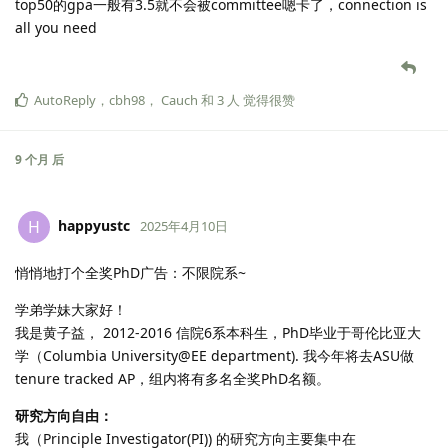
top50的gpa一般有3.5就不会被committee嗯卡了，connection is
all you need
AutoReply
，
cbh98
，
Cauch
和
3
人
觉得很赞
9 个月
后
happyustc
H
2025年4月10日
悄悄地打个全奖PhD广告：不限院系~
学弟学妹大家好！
我是黄子益， 2012-2016 信院6系本科生，PhD毕业于哥伦比亚大
学（Columbia University@EE department). 我今年将去ASU做
tenure tracked AP，组内将有多名全奖PhD名额。
研究方向自由：
我（Principle Investigator(PI)) 的研究方向主要集中在