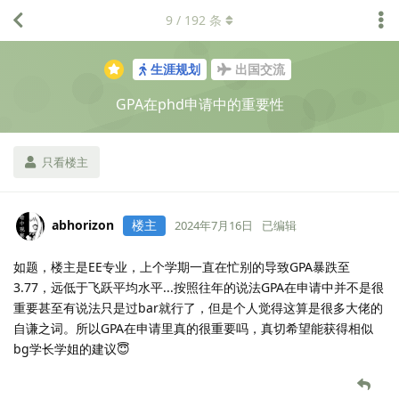
9
/
192
条
生涯规划
出国交流
GPA在phd申请中的重要性
只看楼主
abhorizon
楼主
2024年7月16日
已编辑
如题，楼主是EE专业，上个学期一直在忙别的导致GPA暴跌至
3.77，远低于飞跃平均水平...按照往年的说法GPA在申请中并不是很
重要甚至有说法只是过bar就行了，但是个人觉得这算是很多大佬的
自谦之词。所以GPA在申请里真的很重要吗，真切希望能获得相似
bg学长学姐的建议😇