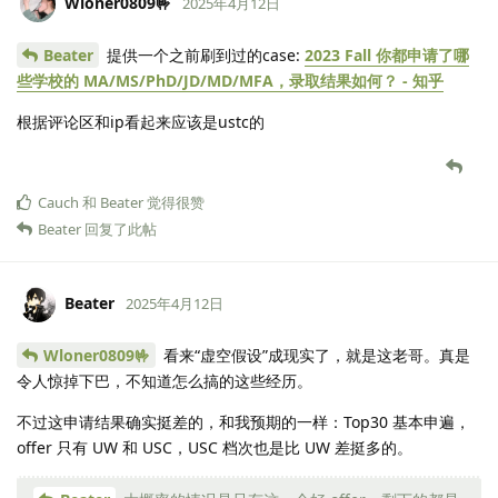
Wloner0809🤟
2025年4月12日
Beater
提供一个之前刷到过的case:
2023 Fall 你都申请了哪
些学校的 MA/MS/PhD/JD/MD/MFA，录取结果如何？ - 知乎
根据评论区和ip看起来应该是ustc的
Cauch
和
Beater
觉得很赞
Beater
回复了此帖
Beater
2025年4月12日
Wloner0809🤟
看来“虚空假设”成现实了，就是这老哥。真是
令人惊掉下巴，不知道怎么搞的这些经历。
不过这申请结果确实挺差的，和我预期的一样：Top30 基本申遍，
offer 只有 UW 和 USC，USC 档次也是比 UW 差挺多的。