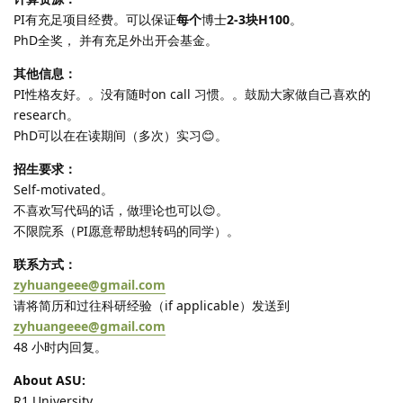
PI有充足项目经费。可以保证
每个
博士
2-3块H100
。
PhD全奖， 并有充足外出开会基金。
其他信息：
PI性格友好。。没有随时on call 习惯。。鼓励大家做自己喜欢的
research。
PhD可以在在读期间（多次）实习😊。
招生要求：
Self-motivated。
不喜欢写代码的话，做理论也可以😊。
不限院系（PI愿意帮助想转码的同学）。
联系方式：
zyhuangeee@gmail.com
请将简历和过往科研经验（if applicable）发送到
zyhuangeee@gmail.com
48 小时内回复。
About ASU:
R1 University