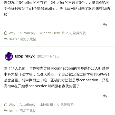
表CS项目3个offer的不存在，2个offer的不超过3个，大量高GPA同
学恰好只收到了≤1个非保底offer。等飞跃网站回来了欢迎来打我的
脸
Weyl
，
AutoReply
，
Wloner0809🤟
和
2
人
觉得很赞
Beater
回复了此帖
ExSpirdKyx
2025年4月13日
除了华人老师、与你校内导师有connection的老师以外没人听过你
中科大是什么学校，也没人关心一个自己都没听过的学校的GPA有什
么含金量。想申到博士，唯一正确的方法就是攀connection，只是
高gpa在开始攀connection时稍微有点优势罢了
Weyl
，
AutoReply
，
cbh98
和
4
人
觉得很赞
Beater
回复了此帖