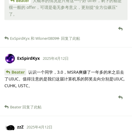
Beater
大概率的情况是只有这一个好 offer，剩下的都是
很一般的 offer，可谓是毫无参考意义，更别提“全方位碾压”
了。
ExSpirdKyx
和
Wloner0809🤟
回复了此帖
ExSpirdKyx
2025年4月12日
Beater
认识一个同学，3.0，MSRA爽赚了一年多的米之后去
了UIUC。值得注意的是我们这届计算机系的郭奖去向分别是UIUC,
CUHK, USTC。
Beater
回复了此帖
zzZ
2025年4月12日