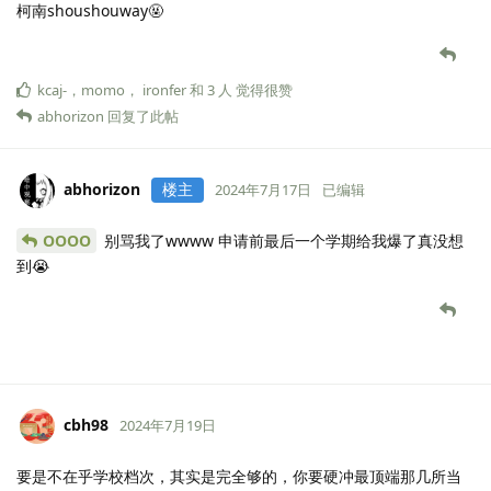
柯南shoushouway🤬
kcaj-
，
momo
，
ironfer
和
3
人
觉得很赞
abhorizon
回复了此帖
abhorizon
楼主
2024年7月17日
已编辑
OOOO
别骂我了wwww 申请前最后一个学期给我爆了真没想
到😭
cbh98
2024年7月19日
要是不在乎学校档次，其实是完全够的，你要硬冲最顶端那几所当