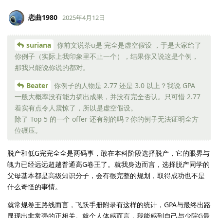
恋曲1980
2025年4月12日
suriana
你前文说茶u是 完全是虚空假设 ，于是大家给了
你例子（实际上我印象里不止一个），结果你又说这是个例，
那我只能说你说的都对。
Beater
你例子的人物是 2.77 还是 3.0 以上？我说 GPA
一般大概率没有能力搞出成果，并没有完全否认。只可惜 2.77
着实有点令人震惊了，所以是虚空假设。
除了 Top 5 的一个 offer 还有别的吗？你的例子无法证明全方
位碾压。
脱产和低G完完全全是两码事，敢在本科阶段选择脱产，它的眼界与
魄力已经远远超越普通高G卷王了。就我身边而言，选择脱产同学的
父母基本都是高级知识分子，会有很完整的规划，取得成功也不是
什么奇怪的事情。
就常规卷王路线而言，飞跃手册附录有这样的统计，GPA与最终出路
显现出非常强的正相关。就个人体感而言，我能感到自己与少院G最