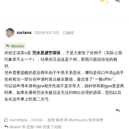
2
suriana
2025年4月12日
已编辑
Beater
你前文说茶u是
完全是虚空假设
，于是大家给了你例子（实际上我
印象里不止一个），结果你又说这是个例，那我只能说你说的都
对。
另外需要提醒的是近两年由于中美关系恶化，哪怕是你口中高g选手
也有相当一部分在申请时差点被全聚德，最后拿了"一般offer"。
可以说申博本身和gpa相关性就不是非常大，搞科研和刷gpa更是两
码事，如果在暑研完全失败后还无法归纳出合理的原因，恐怕以后
会在这件事上吃第二次亏。
AutoReply
，
OOOO
，
援雨·集明
和
Mathsucks
觉得很赞
Beater
和
恋曲1980
回复了此帖