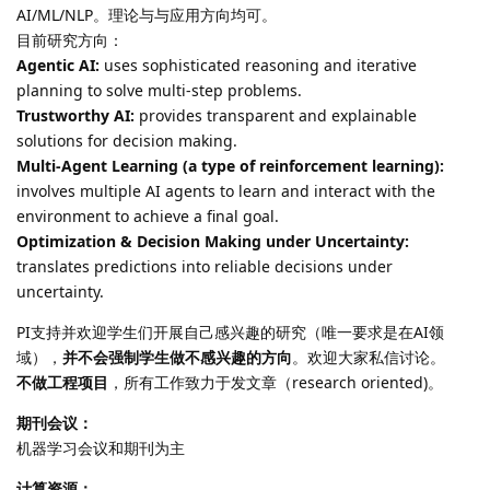
AI/ML/NLP。理论与与应用方向均可。
目前研究方向：
Agentic AI:
uses sophisticated reasoning and iterative
planning to solve multi-step problems.
Trustworthy AI:
provides transparent and explainable
solutions for decision making.
Multi-Agent Learning (a type of reinforcement learning):
involves multiple AI agents to learn and interact with the
environment to achieve a final goal.
Optimization & Decision Making under Uncertainty:
translates predictions into reliable decisions under
uncertainty.
PI支持并欢迎学生们开展自己感兴趣的研究（唯一要求是在AI领
域），
并不会强制学生做不感兴趣的方向
。欢迎大家私信讨论。
不做工程项目
，所有工作致力于发文章（research oriented)。
期刊会议：
机器学习会议和期刊为主
计算资源：