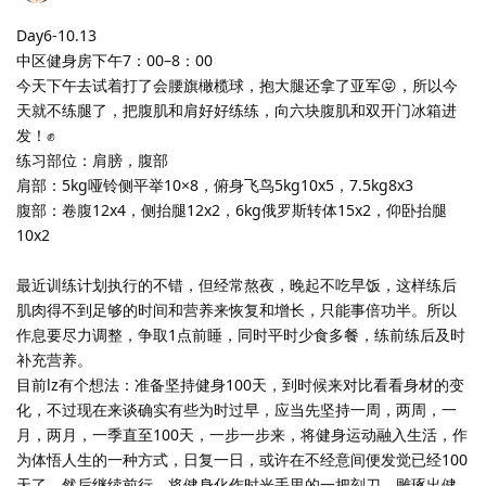
Day6-10.13
中区健身房下午7：00–8：00
今天下午去试着打了会腰旗橄榄球，抱大腿还拿了亚军😝，所以今
天就不练腿了，把腹肌和肩好好练练，向六块腹肌和双开门冰箱进
发！✊
练习部位：肩膀，腹部
肩部：5kg哑铃侧平举10×8，俯身飞鸟5kg10x5，7.5kg8x3
腹部：卷腹12x4，侧抬腿12x2，6kg俄罗斯转体15x2，仰卧抬腿
10x2