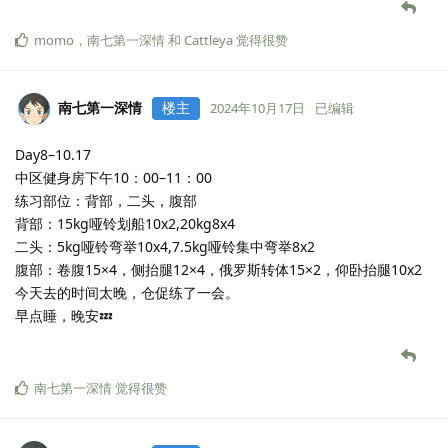
最近训练计划执行的不错，但经常熬夜，晚起不吃早饭，这样练后
肌肉得不到足够的时间和营养来恢复和增长，只能事倍功半。所以
作息要尽力调整，争取1点前睡，同时平时少食多餐，练前练后及时
补充营养。
目前lz有个想法：准备坚持健身100天，到时候来对比看看身材的变
化，不过现在来谈确实有些为时过早，应当先坚持一周，两周，一
月，两月，一季直至100天，一步一步来，将健身运动融入生活，作
为体悟人生的一种方式，日复一日，或许在不经意间便发觉已经100