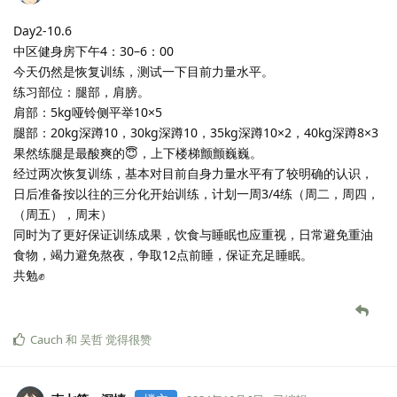
Day2-10.6
中区健身房下午4：30–6：00
今天仍然是恢复训练，测试一下目前力量水平。
练习部位：腿部，肩膀。
肩部：5kg哑铃侧平举10×5
腿部：20kg深蹲10，30kg深蹲10，35kg深蹲10×2，40kg深蹲8×3
果然练腿是最酸爽的😇，上下楼梯颤颤巍巍。
经过两次恢复训练，基本对目前自身力量水平有了较明确的认识，
日后准备按以往的三分化开始训练，计划一周3/4练（周二，周四，
（周五），周末）
同时为了更好保证训练成果，饮食与睡眠也应重视，日常避免重油
食物，竭力避免熬夜，争取12点前睡，保证充足睡眠。
共勉✊
Cauch
和
吴哲
觉得很赞