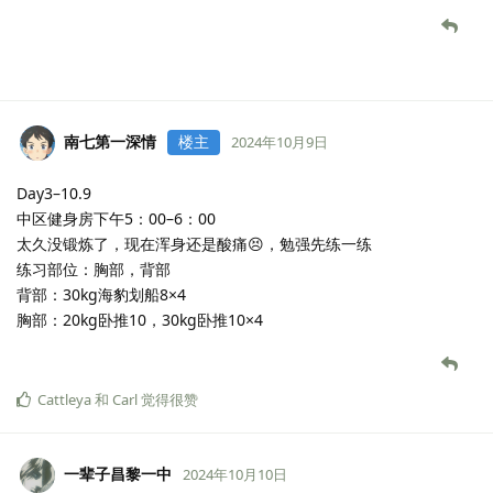
南七第一深情
楼主
2024年10月9日
Day3–10.9
中区健身房下午5：00–6：00
太久没锻炼了，现在浑身还是酸痛😣，勉强先练一练
练习部位：胸部，背部
背部：30kg海豹划船8×4
胸部：20kg卧推10，30kg卧推10×4
Cattleya
和
Carl
觉得很赞
一辈子昌黎一中
2024年10月10日