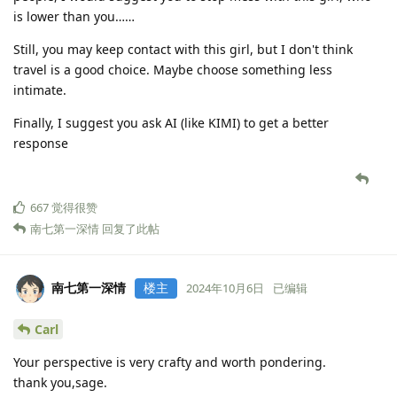
is lower than you……
Still, you may keep contact with this girl, but I don't think
travel is a good choice. Maybe choose something less
intimate.
Finally, I suggest you ask AI (like KIMI) to get a better
response
667
觉得很赞
南七第一深情
回复了此帖
南七第一深情
楼主
2024年10月6日
已编辑
Carl
Your perspective is very crafty and worth pondering.
thank you,sage.