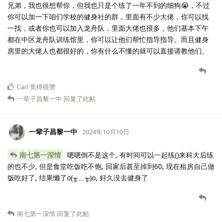
兄弟，我也很想帮你，但我也只是个练了一年不到的细狗😭，不过
你可以加一下咱们学校的健身社的群，里面有不少大佬，你可以找
一找，或者你也可以加入龙舟队，里面大佬也很多，他们基本下午
都在中区龙舟队训练馆里，你可以让他们帮忙指导指导。而且健身
房里的大佬人也都很好的，你有什么不懂的就可以直接请教他们。
Carl
觉得很赞
一辈子昌黎一中
回复了此帖
一辈子昌黎一中
2024年10月10日
南七第一深情
嗯嗯倒不是这个, 有时间可以一起练()来科大后练
的也不少, 但是食堂吃饭吃不饱, 回家后甚至掉到60, 现在租房自己做
饭吃好了, 结果懒了o(╥﹏╥)o, 好久没去健身了
南七第一深情
回复了此帖