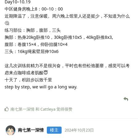
momo
，
南七第一深情
和
Cattleya
觉得很赞
南七第一深情
楼主
2024年10月17日
已编辑
Day8–10.17
中区健身房下午10：00–11：00
练习部位：背部，二头，腹部
背部：15kg哑铃划船10x2,20kg8x4
二头：5kg哑铃弯举10x4,7.5kg哑铃集中弯举8x2
腹部：卷腹15×4，侧抬腿12×4，俄罗斯转体15×2，仰卧抬腿10x2
今天去的时间太晚，仓促练了一会。
早点睡，晚安💤
南七第一深情
觉得很赞