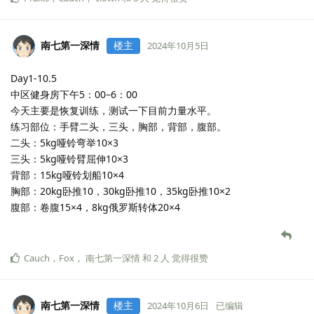
南七第一深情
楼主
2024年10月5日
Day1-10.5
中区健身房下午5：00–6：00
今天主要是恢复训练，测试一下目前力量水平。
练习部位：手臂二头，三头，胸部，背部，腹部。
二头：5kg哑铃弯举10×3
三头：5kg哑铃臂屈伸10×3
背部：15kg哑铃划船10×4
胸部：20kg卧推10，30kg卧推10，35kg卧推10×2
腹部：卷腹15×4，8kg俄罗斯转体20×4
Cauch
，
Fox
，
南七第一深情
和
2
人
觉得很赞
南七第一深情
楼主
2024年10月6日
已编辑