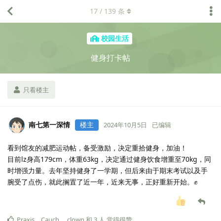
17
/
139
条
校园生活
健身打卡帖
只看楼主
南七第一深情
楼主
2024年10月5日
已编辑
看到馆友的减肥运动帖，备受激励，决定重拾健身，加油！
目前lz身高179cm，体重63kg，决定通过健身饮食增重至70kg，同
时增强力量。去年坚持健身了一学期，但后来由于期末考试以及手
腕受了点伤，就此搁置了近一年，近来无事，正好重新开始。✊
Praxis
，
Cauch
，
clown
和
3
人
觉得很赞