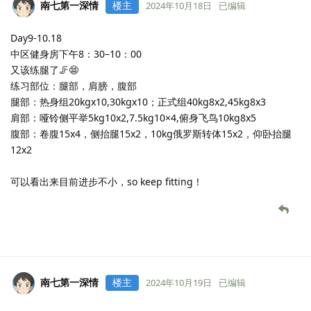
天了，然后继续前行，将健身化作时光手里的一把刻刀，雕琢出健
硕俊美的躯体，飞扬自信的神采与昂扬不屈的灵魂。
💪✊
加个小鸡腿
，
momo
和
南七第一深情
觉得很赞
南七第一深情
楼主
2024年10月15日
Day7–10.15
中区健身房下午7：00–8：30
练习部位：胸部，腹部，三头
胸部：25kg卧推10，30kg卧推10×2，36kg卧推8×2，40kg卧推4
腹部：卷腹15×4，侧抬腿12×4，俄罗斯转体6kg15×2，双头仰卧起
15×2
三头：16kg绳索臂屈伸10x5
七天健身计划完成！
fighting✊