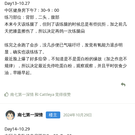
Day10–10.19
中区健身房晚上8：00–10：00
近期降温了，注意保暖。周六晚上馆里人还是挺少，不知道为什么
🤔
练习部位：胸部，腹部，三头
胸部：热身20kg卧推10，30kg卧推10x5，40kg卧推8x3,
腹部：卷腹15×4，仰卧抬腿10×4
三头：16kg绳索臂屈伸10x6