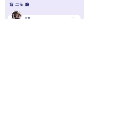
十天了，积跬步以致千里
step by step, we will go a long way.
南七第一深情
和
Cattleya
觉得很赞
南七第一深情
楼主
2024年10月23日
Day11–10.23
中区健身房下午7：30–9：00
练习部位：背部，二头，腹部
前几天在忙着突击考试，昨天只睡了三个小时，考完试也没补觉，
晚上还来健身，阎王直夸我好身体😇，今晚洗个热水澡，早点睡
了。