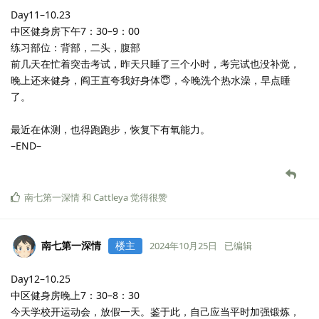
南七第一深情
楼主
2024年10月18日
已编辑
Day9-10.18
中区健身房下午8：30–10：00
又该练腿了🦵😨
练习部位：腿部，肩膀，腹部
腿部：热身组20kgx10,30kgx10；正式组40kg8x2,45kg8x3
肩部：哑铃侧平举5kg10x2,7.5kg10×4,俯身飞鸟10kg8x5
腹部：卷腹15x4，侧抬腿15x2，10kg俄罗斯转体15x2，仰卧抬腿
12x2