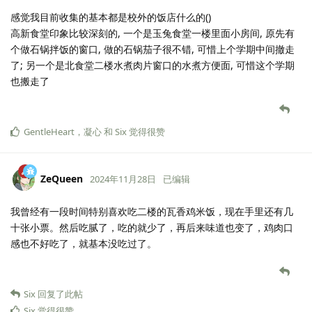
感觉我目前收集的基本都是校外的饭店什么的()
高新食堂印象比较深刻的, 一个是玉兔食堂一楼里面小房间, 原先有
个做石锅拌饭的窗口, 做的石锅茄子很不错, 可惜上个学期中间撤走
了; 另一个是北食堂二楼水煮肉片窗口的水煮方便面, 可惜这个学期
也搬走了
GentleHeart
，
凝心
和
Six
觉得很赞
ZeQueen
2024年11月28日
已编辑
我曾经有一段时间特别喜欢吃二楼的瓦香鸡米饭，现在手里还有几
十张小票。然后吃腻了，吃的就少了，再后来味道也变了，鸡肉口
感也不好吃了，就基本没吃过了。
Six
回复了此帖
Six
觉得很赞