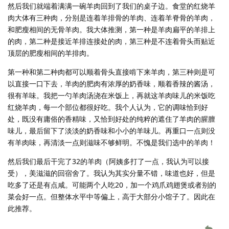
然后我们就端着满满一碗羊肉回到了我们的桌子边。食堂的红烧羊
肉大体有三种肉，分别是连着羊排骨的羊肉、连着羊脊骨的羊肉，
和肥瘦相间的无骨羊肉。我大体推测，第一种是羊肉扁平的羊排上
的肉，第二种是接近羊排连接处的肉，第三种是不连着骨头而贴近
顶层的肥瘦相间的羊排肉。
第一种和第二种肉都可以顺着骨头直接啃下来羊肉，第三种则是可
以直接一口下去，羊肉的肥肉有浓厚的奶香味，顺着香辣的酱汤，
很有羊味。我把一勺羊肉汤浇在米饭上，再就这羊肉味儿的米饭吃
红烧羊肉，每一个部位都很好吃。我个人认为，它的调味恰到好
处，既没有庸俗的香精味，又恰到好处的纯粹的遮住了羊肉的腥膻
味儿，最后留下了淡淡的奶香味和小小的羊味儿。再重口一点则没
有羊肉味，再清淡一点则滋味不够鲜明。不愧是我们选中的羊肉！
然后我们最后干完了32的羊肉（阿姨多打了一点，我认为可以接
受），美滋滋的回宿舍了。我认为其实分量不错，味道也好，但是
吃多了还是有点咸。可能两个人吃20，加一个鸡爪鸡翅煲或者别的
菜会好一点。但整体水平中等偏上，高于大部分小馆子了。因此在
此推荐。