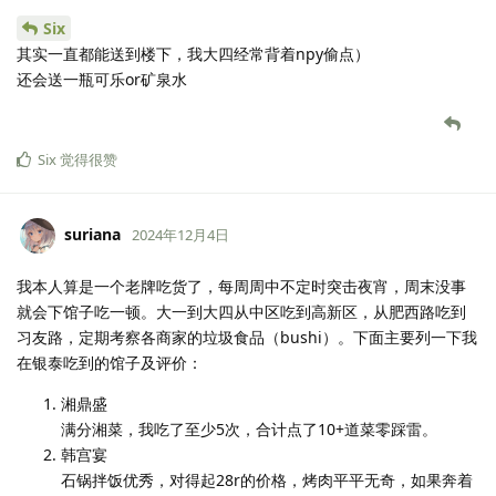
Six
其实一直都能送到楼下，我大四经常背着npy偷点）
还会送一瓶可乐or矿泉水
Six
觉得很赞
suriana
2024年12月4日
我本人算是一个老牌吃货了，每周周中不定时突击夜宵，周末没事
就会下馆子吃一顿。大一到大四从中区吃到高新区，从肥西路吃到
习友路，定期考察各商家的垃圾食品（bushi）。下面主要列一下我
在银泰吃到的馆子及评价：
湘鼎盛
满分湘菜，我吃了至少5次，合计点了10+道菜零踩雷。
韩宫宴
石锅拌饭优秀，对得起28r的价格，烤肉平平无奇，如果奔着