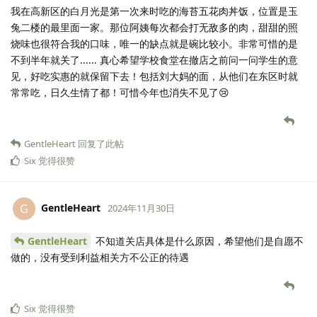
我在高新区的白月光是第一次来时吃的海苔五花肉丼饭，位置是玉
兔二楼的最里面一家。那位阿姨每次都会打无敌多的肉，甜甜的照
烧味也很符合我的口味，唯一的缺点就是碗比较小。非常可惜的是
不到半年就关了...... 真心希望学校食堂在撤店之前问一问学生的意
见，好吃实惠的就保留下去！包括刘大妈的面，从他们在东区时就
常常吃，日久生情了都！可惜今年也消失不见了😢
GentleHeart
回复了此帖
Six
觉得很赞
GentleHeart
G
2024年11月30日
GentleHeart
不知道关店具体是什么原因，希望他们是自愿不
做的，没有受到利益相关方不公正的待遇
Six
觉得很赞