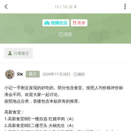
16
/
56
条
校园生活
美食
已消失
只看楼主
Six
楼主
2024年11月28日
已编辑
小记一手附近发现的好吃的。部分包含食堂。按照人均价格评价标
准会不同。欢迎大家一起讨论。
按照地点分类，首楼包含本贴所有的推荐。
高新食堂：
1.高新食堂B区一楼自选 红烧羊肉（A）
2.高新食堂B区二楼尽头 火锅先生（A）