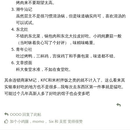
烤肉来不要期望太高。
潮牛汕记
虽然层主不是很习惯清汤锅，但是味道确实尚可，喜欢清汤的
可以试试。
东北灶
不错的东北菜，锅包肉和东北大拉皮好吃。小鸡炖蘑菇一般
（当时昧着良心写了个好评），味精味略重。
青年公社
吃过烤鸭，三杯鸡，宫保鸡丁和手撕包菜，味道都不错。
文章捞面
科大食堂水准，不如在食堂吃。
其余连锁商家M记，KFC和米村拌饭之类的就不计入了。这么看来其
实银泰好吃的地方也不是很多...我每次去东西区第一件事就是猛吃。
可能过个几年高新人多了好吃的馆子也会变多吧
OOOO
回复了此帖
加个小鸡腿
，
momo
，
Six
和
吴哲
觉得很赞