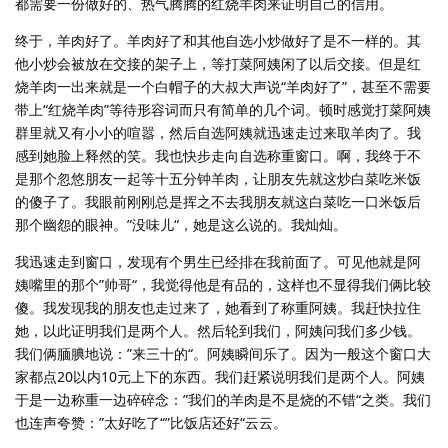
都需要一份做好的、热气腾腾的红烧羊肉来证明自己的信用。
终于，羊肉好了。羊肉好了和其他自选小炒做好了是不一样的。其
他小炒会被放在交接的架子上，等打菜阿姨闲了以后交接。但是红
烧羊肉一出来就是一个白帽子的大叔大声说“羊肉好了”，甚至不需要
带上“红烧羊肉”等待形容词而只有简单的几个词。顿时感觉打菜阿姨
群里就又有小小的喧嚣，然后自选阿姨就迅速走过来取羊肉了。我
感到她脸上释然的笑。我也快步走向自选称重窗口。啊，我终于不
是那个忽悠朋友一起等十五分钟羊肉，让朋友先就这炒白菜吃米饭
的傻子了。我眼前刚刚总是挥之不去我朋友就这白菜吃一口米饭后
那个幽怨的眼神。”没味儿“，她是这么说的。我灿灿。
我迅速走到窗口，发现有个男生已经排在我前面了。可见他就是阿
姨嘴里的那个”帅哥“，我觉得他是有品的，这样也不显得我们俩比较
傻。我发现我的朋友也走过来了，她看到了称重阿姨。我赶快拉住
她，以此证明我们是两个人。然后轮到我们，阿姨问我们多少钱。
我们俩腼腆地说：”来三十的“。阿姨瞬间乐了。因为一般这个窗口大
家都点20以内10元上下的东西。我们赶紧说明我们是两个人。阿姨
于是一边称重一边碎碎念：”我们的羊肉是不是烧的不错“之类。我们
也连声夸赞：”太好吃了“”比饭店还好“云云。