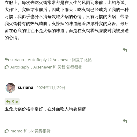
衣服上。每次去吃火锅常常都是在人生的风雨到来前，比如考试、
大作业、实验结束前后，因此下雨天，吃火锅已经成为了我的一种
习惯，我似乎也分不清每次吃火锅的心情，只有习惯的火锅，带给
我火锅特有的热气腾腾，火辣辣的味道蘸着浓厚朴实的麻酱。最后
留在心底的往往不是火锅的味道，而是在火锅雾气朦胧时我被浸透
的心情。
suriana
，
AutoReply
和
Arsenever
回复了此帖
AutoReply
，
Arsenever
和
吴哲
觉得很赞
suriana
2024年11月29日
Six
玉兔火锅价格非常好，在外面吃人均要翻倍
momo
和
Six
觉得很赞