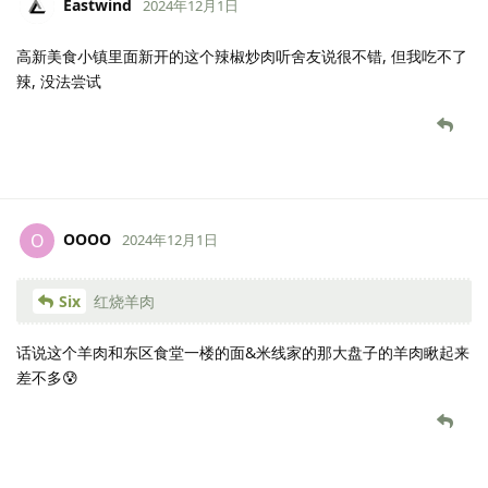
Eastwind
2024年12月1日
高新美食小镇里面新开的这个辣椒炒肉听舍友说很不错, 但我吃不了
辣, 没法尝试
OOOO
O
2024年12月1日
Six
红烧羊肉
话说这个羊肉和东区食堂一楼的面&米线家的那大盘子的羊肉瞅起来
差不多😰