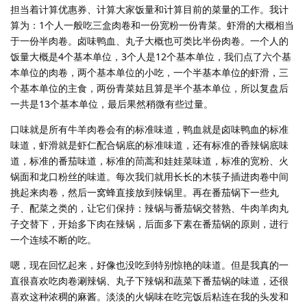
担当着计算优惠券、计算大家饭量和计算目前的菜量的工作。我计
算为：1个人一般吃三盒肉卷和一份宽粉一份青菜。虾滑的大概相当
于一份半肉卷。卤味鸭血、丸子大概也可类比半份肉卷。一个人的
饭量大概是4个基本单位，3个人是12个基本单位，我们点了六个基
本单位的肉卷，两个基本单位的小吃，一个半基本单位的虾滑，三
个基本单位的主食，两份青菜姑且算是半个基本单位，所以复盘后
一共是13个基本单位，最后果然稍微有些过量。
口味就是所有牛羊肉卷会有的标准味道，鸭血就是卤味鸭血的标准
味道，虾滑就是虾仁配合锅底的标准味道，还有标准的香辣锅底味
道，标准的番茄味道，标准的茼蒿和娃娃菜味道，标准的宽粉、火
锅面和龙口粉丝的味道。每次我们就用长长的木筷子插进肉卷中间
挑起来肉卷，然后一窝蜂直接放到辣锅里。再在番茄锅下一些丸
子、配菜之类的，让它们保持：辣锅与番茄锅交替熟、牛肉羊肉丸
子交替下，开始多下肉在辣锅，后面多下素在番茄锅的原则，进行
一个连续不断的吃。
嗯，现在回忆起来，好像也没吃到特别惊艳的味道。但是我真的一
直很喜欢吃肉卷涮辣锅、丸子下辣锅和蔬菜下番茄锅的味道，还很
喜欢这种浓稠的麻酱。淡淡的火锅味在吃完饭后粘连在我的头发和