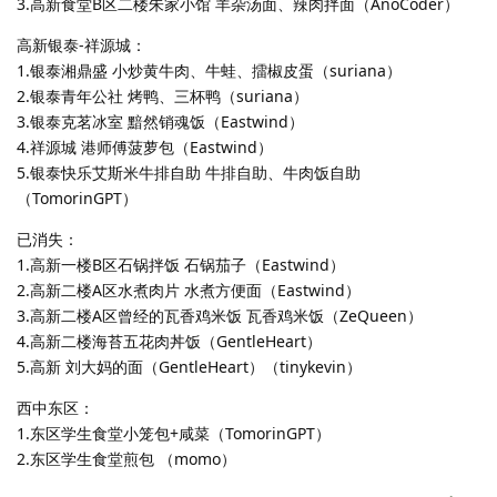
3.高新食堂B区二楼朱家小馆 羊杂汤面、辣肉拌面（AnoCoder）
高新银泰-祥源城：
1.银泰湘鼎盛 小炒黄牛肉、牛蛙、擂椒皮蛋（suriana）
2.银泰青年公社 烤鸭、三杯鸭（suriana）
3.银泰克茗冰室 黯然销魂饭（Eastwind）
4.祥源城 港师傅菠萝包（Eastwind）
5.银泰快乐艾斯米牛排自助 牛排自助、牛肉饭自助
（TomorinGPT）
已消失：
1.高新一楼B区石锅拌饭 石锅茄子（Eastwind）
2.高新二楼A区水煮肉片 水煮方便面（Eastwind）
3.高新二楼A区曾经的瓦香鸡米饭 瓦香鸡米饭（ZeQueen）
4.高新二楼海苔五花肉丼饭（GentleHeart）
5.高新 刘大妈的面（GentleHeart）（tinykevin）
西中东区：
1.东区学生食堂小笼包+咸菜（TomorinGPT）
2.东区学生食堂煎包 （momo）