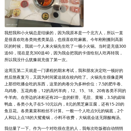
我想我和小火锅总是结缘的，因为我原本是一个北方人，所以一直
是很喜欢吃各类炖煮类菜品，也很喜欢吃麻酱。今年刚刚搬到高新
区的时候，我就一个人来火锅先生吃了一顿小火锅。当时是充值300
送60，现在是充300送40，因为我会把我的卡借给别人吃再转我，
所以我没什么犹豫就充值了第一次。
这周五第二天就是一门课程的期末考试，我和朋友决定吃一顿好的
然后熬夜复习，又因为时间紧迫就在校内吃了。火锅先生很像是网
上那些吃播会吃的东西，这里的肉卷分为多种价位：7.5的肥牛卷、
乌鸡卷、五花肉卷，12的高钙羊肉，12、15、18、20有各类不同的
牛羊肉。在旁边的冰柜还有20一盒的虾滑、毛肚、黄喉，3.5的卤味
鸭血，各类小丸子在5-10元以内，8元的黑芝麻豆腐，还有15-20的
鱼豆花。各类素菜和粉丝不计算。一般一个人吃点9元的锅底，2个
人和以上点18的大鸳鸯锅，小料不收费，大锅底会送无限酸梅汤。
我估量了一下。作为一个对吃很在意的人，我每次吃饭都自动悄悄