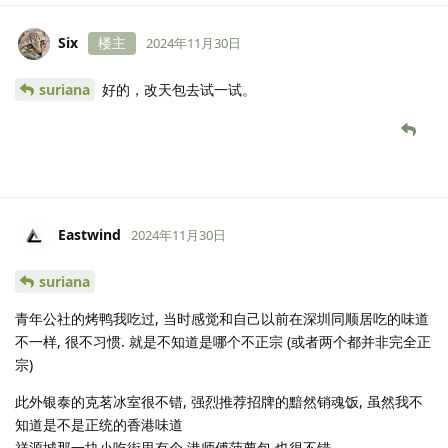
Six
楼主
2024年11月30日
suriana
好的，改天包去试一试。
Eastwind
2024年11月30日
suriana
青年公社的烤鸭我吃过, 当时感觉和自己以前在深圳同顺居吃的味道
不一样, 很不习惯. 就是不知道是哪个不正宗 (或者两个都并非完全正
宗)
此外银泰的克茗冰室很不错, 强烈推荐招牌的黯然销魂饭, 虽然我不
知道是不是正统的香港味道
祥源城那一块小吃街里有个 港师傅菠萝包 也很不错