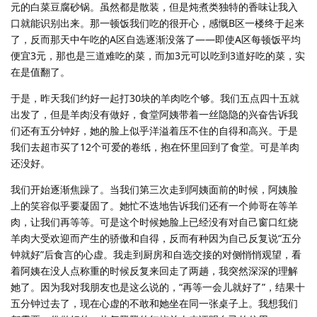
元的白菜豆腐砂锅。虽然都是散装，但是炖煮类独特的香味让我入
口就能识别出来。那一顿饭我们吃的很开心，感慨B区一楼终于起来
了，反而那天中午吃的A区自选逐渐没落了——即使A区每顿饭平均
便宜3元，那也是三道难吃的菜，而加3元可以吃到3道好吃的菜，实
在是值翻了。
于是，昨天我们约好一起打30块的羊肉吃个够。我们五点四十五就
出发了，但是羊肉没有做好，食堂阿姨带着一丝隐隐的兴奋告诉我
们还有五分钟好，她的脸上似乎洋溢着压不住的自得和高兴。于是
我们去超市买了12个可爱的卷纸，抱在怀里回到了食堂。可是羊肉
还没好。
我们开始逐渐焦躁了。当我们第三次走到阿姨面前的时候，阿姨脸
上的笑容似乎要凝固了。她忙不迭地告诉我们还有一个帅哥在等羊
肉，让我们再等等。可是这个时候她脸上已经没有对自己窗口红烧
羊肉大受欢迎而产生的骄傲和自得，反而有种因为自己反复说“五分
钟就好”后食言的心虚。我走到厨房和自选交接的对侧悄悄观望，看
着阿姨在没人点称重的时候反复来回走了两趟，我突然深深的理解
她了。因为我对我朋友也是这么说的，“再等一会儿就好了”，结果十
五分钟过去了，现在心虚的不敢和她坐在同一张桌子上。我想我们