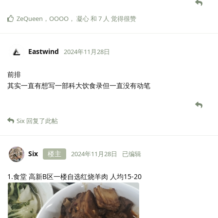
ZeQueen
，
OOOO
，
凝心
和
7
人
觉得很赞
Eastwind
2024年11月28日
前排
其实一直有想写一部科大饮食录但一直没有动笔
Six
回复了此帖
Six
楼主
2024年11月28日
已编辑
1.食堂 高新B区一楼自选红烧羊肉 人均15-20