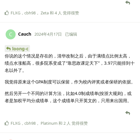
FLXG
，
cbh98
，
Zeta
和
4
人
觉得很赞
Cauch
C
2024年4月17日
已编辑
loong-c
你说的这个情况是存在的，清华改制之后，由于满绩点比例太高，
绩点水涨船高，很多院系变成了“靠思政课定天下”，3.97只能排到十
名以外了。
我觉得原来这个GPA制度可以保留，作为校内评奖或者保研的依据。
然后另开一个不同的计算方法，比如4.0制成绩单(按浙大规则)，或
者是加权平均分成绩单，这个成绩单只开英文的，只用来出国用。
FLXG
，
cbh98
，
Platinum
和
2
人
觉得很赞