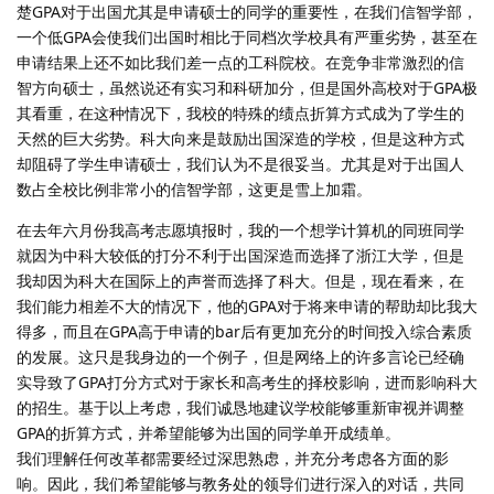
楚GPA对于出国尤其是申请硕士的同学的重要性，在我们信智学部，
一个低GPA会使我们出国时相比于同档次学校具有严重劣势，甚至在
申请结果上还不如比我们差一点的工科院校。在竞争非常激烈的信
智方向硕士，虽然说还有实习和科研加分，但是国外高校对于GPA极
其看重，在这种情况下，我校的特殊的绩点折算方式成为了学生的
天然的巨大劣势。科大向来是鼓励出国深造的学校，但是这种方式
却阻碍了学生申请硕士，我们认为不是很妥当。尤其是对于出国人
数占全校比例非常小的信智学部，这更是雪上加霜。
在去年六月份我高考志愿填报时，我的一个想学计算机的同班同学
就因为中科大较低的打分不利于出国深造而选择了浙江大学，但是
我却因为科大在国际上的声誉而选择了科大。但是，现在看来，在
我们能力相差不大的情况下，他的GPA对于将来申请的帮助却比我大
得多，而且在GPA高于申请的bar后有更加充分的时间投入综合素质
的发展。这只是我身边的一个例子，但是网络上的许多言论已经确
实导致了GPA打分方式对于家长和高考生的择校影响，进而影响科大
的招生。基于以上考虑，我们诚恳地建议学校能够重新审视并调整
GPA的折算方式，并希望能够为出国的同学单开成绩单。
我们理解任何改革都需要经过深思熟虑，并充分考虑各方面的影
响。因此，我们希望能够与教务处的领导们进行深入的对话，共同