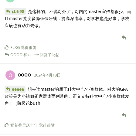
cbh98
是这样的。不说对外了，对内的master宣传都很少。而
且master党变多降低保研线，提高深造率，对学校也是好事，学校
应该也有动力去做。
FLXG
觉得很赞
OOOO
和
eeeee
回复了此帖
OOOO
O
2024年4月18日
eeeee
想去读master的属于科大中产/小资群体。科大的GPA
政策是为小镇做题家群体而创造的。正义支持科大中产/小资群体发
声！（阶级论bushi
稻花香里庆丰年
觉得很赞