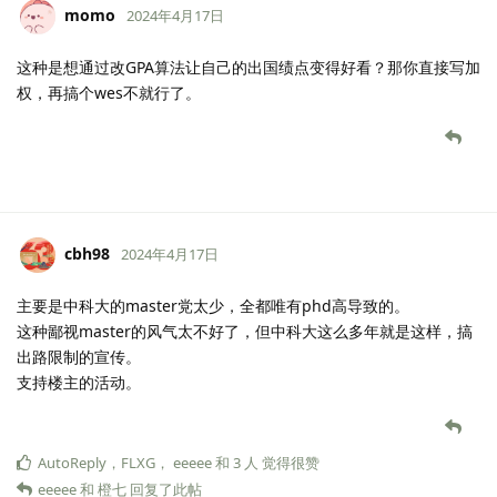
momo
2024年4月17日
这种是想通过改GPA算法让自己的出国绩点变得好看？那你直接写加
权，再搞个wes不就行了。
cbh98
2024年4月17日
主要是中科大的master党太少，全都唯有phd高导致的。
这种鄙视master的风气太不好了，但中科大这么多年就是这样，搞
出路限制的宣传。
支持楼主的活动。
AutoReply
，
FLXG
，
eeeee
和
3
人
觉得很赞
eeeee
和
橙七
回复了此帖