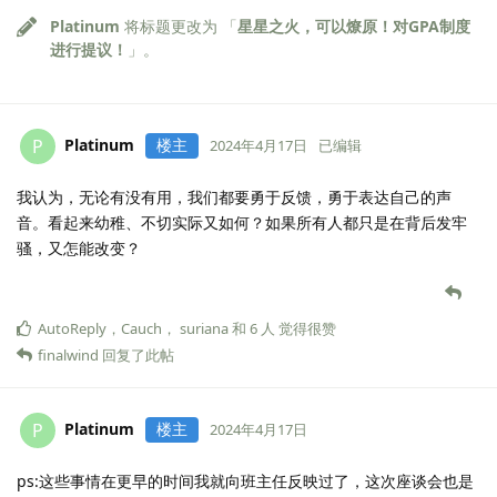
Platinum
将标题更改为 「
星星之火，可以燎原！对GPA制度
进行提议！
」。
Platinum
楼主
P
2024年4月17日
已编辑
我认为，无论有没有用，我们都要勇于反馈，勇于表达自己的声
音。看起来幼稚、不切实际又如何？如果所有人都只是在背后发牢
骚，又怎能改变？
AutoReply
，
Cauch
，
suriana
和
6
人
觉得很赞
finalwind
回复了此帖
Platinum
楼主
P
2024年4月17日
ps:这些事情在更早的时间我就向班主任反映过了，这次座谈会也是