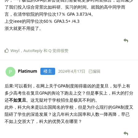
了我们投入综合背景比如科研、实习的时间。就我的高中同学而
言，在清华软院的同学位次17％ GPA 3.873/4。
上交ieee的同学位次60％ GPA3.5+ /4.3
浙大就更不用提了。
Weyl
，
AutoReply
和
Q
觉得很赞
Platinum
楼主
P
2024年4月17日
已编辑
后果:可以看到，在网上关于GPA制度闹得最凶的是复旦，知乎上有
多少高考生在复旦GPA的舆论下跑去上交？但是事实上，科大的打分
还
不如复旦
。这无疑对于学校招生是极其不利的。
此外，科大向来是以出国闻名的学校，但是为什么现行的GPA制度又
阻碍了学生的深造发展？这几年科大出国率和人数一降再降，早已
不如上交浙大了，科大的优势又在哪里？