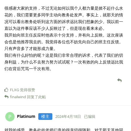
很感谢大家的支持，不过无论如何以我个人都力量是掀不起什么水
花的，我们需要更多同学主动向教务处发声。事实上，就那天的情
况可以看出教务处听到这方面的诉求远比我们想象的少。我以前一
直以为这件事应该不少人反映过了，但是现在看来未必。
我开始向班主任反应时他表示十分支持，并有向上反映。这次座谈
会也是他推荐我去的。我觉得各位也不妨先向自己的班主任反馈。
只有声音多了才能形成力量。
我们有什么好怕的呢？这是我们非常合理的诉求，代表了我们的切
身利益，为什么不去努力努力试试呢？一次有效的向上反馈远比我
们在背后咒骂一千次有用。
FLXG
觉得很赞
finalwind
回复了此帖
Platinum
楼主
P
2024年4月18日
已编辑
就我的感受，教务处的老师们真的很亲切很随和，对于那天其他同