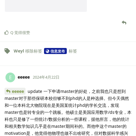
Q
觉得很赞
Weyl
移除标签
标签
信息发布
eeeee
E
2024年4月22日
eeeee
update 一下申请master的好处，之前我也只是想到
master对于那些保研本校但够不到phd的人是种选择。但今天偶然
和一位本科北大物院现在是美国某统计phd的学长交流，发现
master也是转专业的一个跳板。他硕士是美国应用数学/ds专业，本
科也只是修了一些统计/数据分析的一些课程，据他所言，他的统计
和相关数学知识几乎是在master期间补的。而他申这个master的
motivation是，他觉得他物理也做不出啥研究，但对数据科学感兴