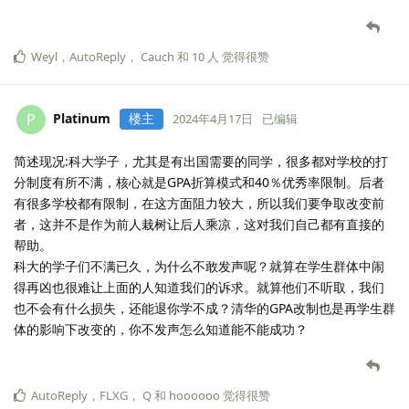
Weyl
，
AutoReply
，
Cauch
和
10
人
觉得很赞
Platinum
楼主
P
2024年4月17日
已编辑
简述现况:科大学子，尤其是有出国需要的同学，很多都对学校的打
分制度有所不满，核心就是GPA折算模式和40％优秀率限制。后者
有很多学校都有限制，在这方面阻力较大，所以我们要争取改变前
者，这并不是作为前人栽树让后人乘凉，这对我们自己都有直接的
帮助。
科大的学子们不满已久，为什么不敢发声呢？就算在学生群体中闹
得再凶也很难让上面的人知道我们的诉求。就算他们不听取，我们
也不会有什么损失，还能退你学不成？清华的GPA改制也是再学生群
体的影响下改变的，你不发声怎么知道能不能成功？
AutoReply
，
FLXG
，
Q
和
hoooooo
觉得很赞