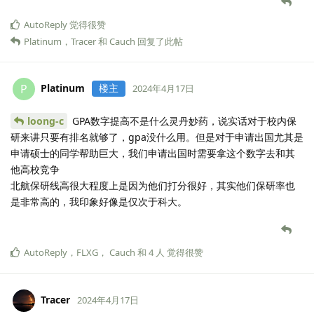
AutoReply
觉得很赞
Platinum
，
Tracer
和
Cauch
回复了此帖
Platinum
楼主
P
2024年4月17日
loong-c
GPA数字提高不是什么灵丹妙药，说实话对于校内保
研来讲只要有排名就够了，gpa没什么用。但是对于申请出国尤其是
申请硕士的同学帮助巨大，我们申请出国时需要拿这个数字去和其
他高校竞争
北航保研线高很大程度上是因为他们打分很好，其实他们保研率也
是非常高的，我印象好像是仅次于科大。
AutoReply
，
FLXG
，
Cauch
和
4
人
觉得很赞
Tracer
2024年4月17日